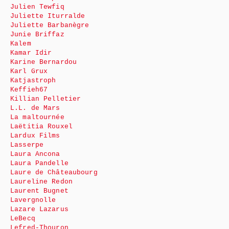
Julien Tewfiq
Juliette Iturralde
Juliette Barbanègre
Junie Briffaz
Kalem
Kamar Idir
Karine Bernardou
Karl Grux
Katjastroph
Keffieh67
Killian Pelletier
L.L. de Mars
La maltournée
Laëtitia Rouxel
Lardux Films
Lasserpe
Laura Ancona
Laura Pandelle
Laure de Châteaubourg
Laureline Redon
Laurent Bugnet
Lavergnolle
Lazare Lazarus
LeBecq
Lefred-Thouron