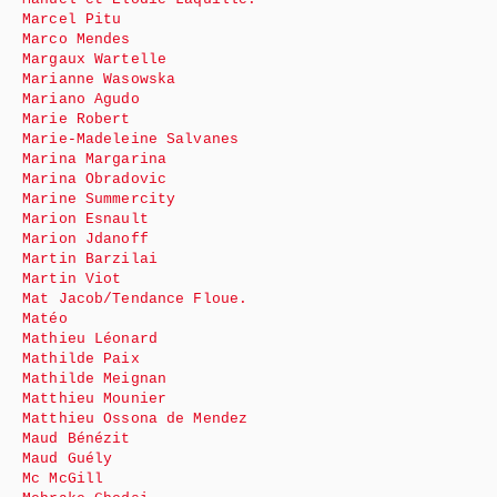
Marcel Pitu
Marco Mendes
Margaux Wartelle
Marianne Wasowska
Mariano Agudo
Marie Robert
Marie-Madeleine Salvanes
Marina Margarina
Marina Obradovic
Marine Summercity
Marion Esnault
Marion Jdanoff
Martin Barzilai
Martin Viot
Mat Jacob/Tendance Floue.
Matéo
Mathieu Léonard
Mathilde Paix
Mathilde Meignan
Matthieu Mounier
Matthieu Ossona de Mendez
Maud Bénézit
Maud Guély
Mc McGill