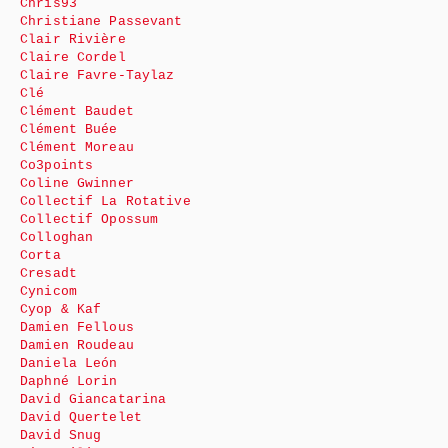
Chris93
Christiane Passevant
Clair Rivière
Claire Cordel
Claire Favre-Taylaz
Clé
Clément Baudet
Clément Buée
Clément Moreau
Co3points
Coline Gwinner
Collectif La Rotative
Collectif Opossum
Colloghan
Corta
Cresadt
Cynicom
Cyop & Kaf
Damien Fellous
Damien Roudeau
Daniela León
Daphné Lorin
David Giancatarina
David Quertelet
David Snug