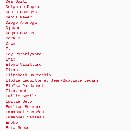
Déa Guili
Delphine Duprat
Denis Bourges
Denis Meyer
Diego Aranega
Djaber
Dogan Boztas
Dora D.
Dran
E.L.
Edy Rosariyanto
Efix
Elena Vieillard
Élias
Elizabeth Carecchio
Elodie Laquille et Jean-Baptiste Legars
Eloïse Pardonnet
Elzazimut
Emilie Aprile
Emilie Seto
Emilien Bernard
Emmanuel Sanséau
Emmanuel Sanséau
Eneko
Eric Sneed