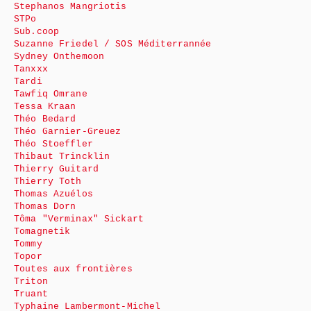
Stephanos Mangriotis
STPo
Sub.coop
Suzanne Friedel / SOS Méditerrannée
Sydney Onthemoon
Tanxxx
Tardi
Tawfiq Omrane
Tessa Kraan
Théo Bedard
Théo Garnier-Greuez
Théo Stoeffler
Thibaut Trincklin
Thierry Guitard
Thierry Toth
Thomas Azuélos
Thomas Dorn
Tôma "Verminax" Sickart
Tomagnetik
Tommy
Topor
Toutes aux frontières
Triton
Truant
Typhaine Lambermont-Michel