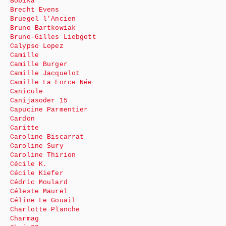
Bobika
Brecht Evens
Bruegel l’Ancien
Bruno Bartkowiak
Bruno-Gilles Liebgott
Calypso Lopez
Camille
Camille Burger
Camille Jacquelot
Camille La Force Née
Canicule
Canijasoder 15
Capucine Parmentier
Cardon
Caritte
Caroline Biscarrat
Caroline Sury
Caroline Thirion
Cécile K.
Cécile Kiefer
Cédric Moulard
Céleste Maurel
Céline Le Gouail
Charlotte Planche
Charmag