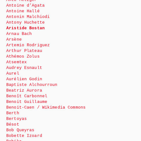
Antoine d’Agata
Antoine Hallé
Antonin Malchiodi
Antony Huchette
Aristide Bostan
Arnau Bach
Arsène
Artemio Rodriguez
Arthur Plateau
Athémos Zolus
Atsemtex
Audrey Esnault
Aurel
Aurélien Godin
Baptiste Alchourroun
Beatriz Aurora
Benoît Carbonnel
Benoit Guillaume
Benoit-Caen / Wikimedia Commons
Berth
Bertoyas
Bésot
Bob Queyras
Bobette Izoard