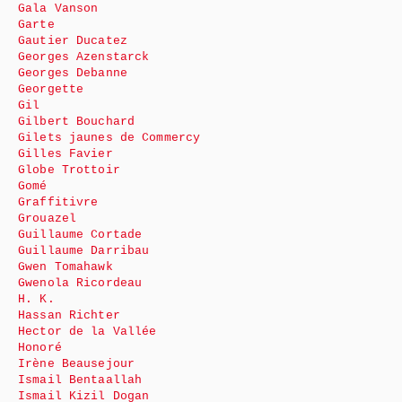
Gala Vanson
Garte
Gautier Ducatez
Georges Azenstarck
Georges Debanne
Georgette
Gil
Gilbert Bouchard
Gilets jaunes de Commercy
Gilles Favier
Globe Trottoir
Gomé
Graffitivre
Grouazel
Guillaume Cortade
Guillaume Darribau
Gwen Tomahawk
Gwenola Ricordeau
H. K.
Hassan Richter
Hector de la Vallée
Honoré
Irène Beausejour
Ismail Bentaallah
Ismail Kizil Dogan