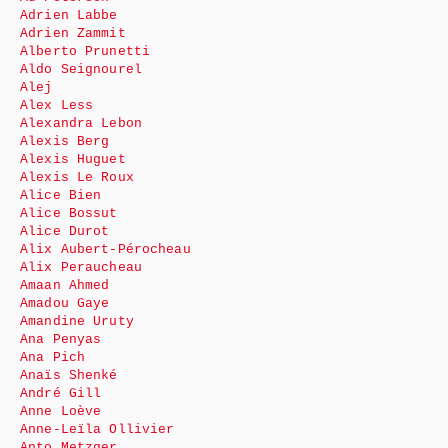
Adrien Labbe
Adrien Zammit
Alberto Prunetti
Aldo Seignourel
Alej
Alex Less
Alexandra Lebon
Alexis Berg
Alexis Huguet
Alexis Le Roux
Alice Bien
Alice Bossut
Alice Durot
Alix Aubert-Pérocheau
Alix Peraucheau
Amaan Ahmed
Amadou Gaye
Amandine Uruty
Ana Penyas
Ana Pich
Anaïs Shenké
André Gill
Anne Loève
Anne-Leïla Ollivier
Anto Metzger