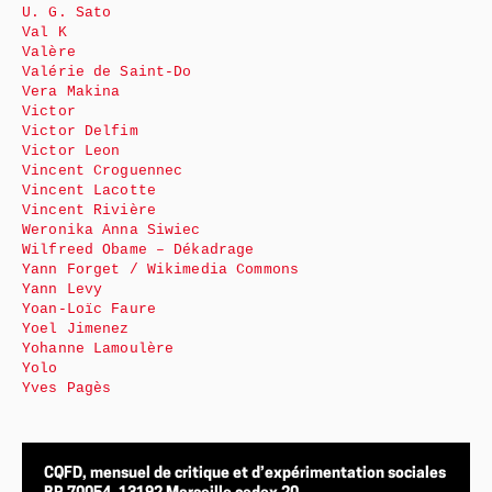
U. G. Sato
Val K
Valère
Valérie de Saint-Do
Vera Makina
Victor
Victor Delfim
Victor Leon
Vincent Croguennec
Vincent Lacotte
Vincent Rivière
Weronika Anna Siwiec
Wilfreed Obame – Dékadrage
Yann Forget / Wikimedia Commons
Yann Levy
Yoan-Loïc Faure
Yoel Jimenez
Yohanne Lamoulère
Yolo
Yves Pagès
CQFD, mensuel de critique et d’expérimentation sociales