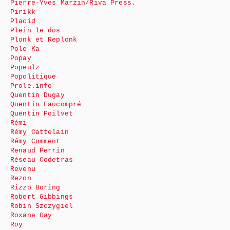
Pierre-Yves Marzin/Riva Press.
Pirikk
Placid
Plein le dos
Plonk et Replonk
Pole Ka
Popay
Popeulz
Popolitique
Prole.info
Quentin Dugay
Quentin Faucompré
Quentin Poilvet
Rémi
Rémy Cattelain
Rémy Comment
Renaud Perrin
Réseau Codetras
Revenu
Rezon
Rizzo Boring
Robert Gibbings
Robin Szczygiel
Roxane Gay
Roy