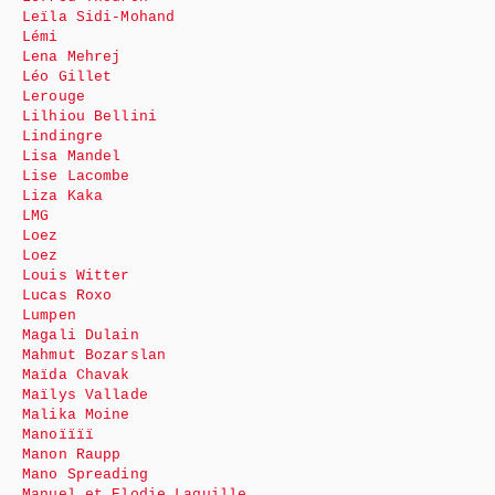
Leïla Sidi-Mohand
Lémi
Lena Mehrej
Léo Gillet
Lerouge
Lilhiou Bellini
Lindingre
Lisa Mandel
Lise Lacombe
Liza Kaka
LMG
Loez
Loez
Louis Witter
Lucas Roxo
Lumpen
Magali Dulain
Mahmut Bozarslan
Maïda Chavak
Maïlys Vallade
Malika Moine
Manoïïïï
Manon Raupp
Mano Spreading
Manuel et Elodie Laquille.