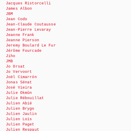
Jacques Ristorcelli
James Albon
JBM
Jean Codo
Jean-Claude Coutausse
Jean-Pierre Levaray
Jeanne Frank
Jeanne Pierson
Jeremy Boulard Le Fur
Jérôme Fourcade
Jiho
JMB
Jo Orsat
Jo Vervoort
Joël Cimarrón
Jonas Sénat
José Vieira
Julie Okmûn
Julie Rébouillat
Julien Abié
Julien Brygo
Julien Jaulin
Julien Loïs
Julien Paget
Julien Respaut