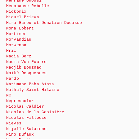
Mehrake Ghodsi
Ménopause Rebelle
Mickomix
Miguel Brieva
Mira Garou et Donatien Ducasse
Mona Lobert
Mortimer
Morvandiau
Morwenna
Mric
Nadia Berz
Nadia Von Foutre
Nadjib Bouznad
Naïké Desquesnes
Nardo
Narimane Baba Aïssa
Nathaly Saint-Hilaire
NC
Negrescolor
Nicolas Caldier
Nicolas de la Casinière
Nicolas Filloqie
Nieves
Nijelle Botainne
Nino Dufaux