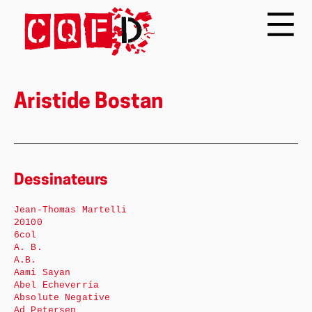
Aristide Bostan
Dessinateurs
Jean-Thomas Martelli
20100
6col
A. B.
A.B.
Aami Sayan
Abel Echeverría
Absolute Negative
Ad Petersen