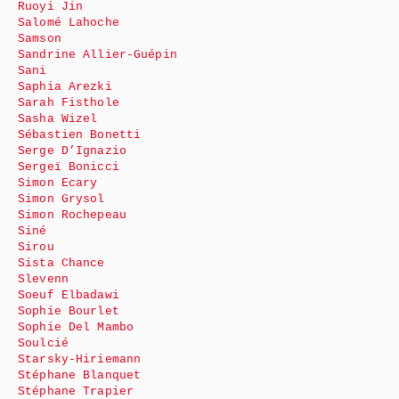
Ruoyi Jin
Salomé Lahoche
Samson
Sandrine Allier-Guépin
Sani
Saphia Arezki
Sarah Fisthole
Sasha Wizel
Sébastien Bonetti
Serge D’Ignazio
Sergeï Bonicci
Simon Ecary
Simon Grysol
Simon Rochepeau
Siné
Sirou
Sista Chance
Slevenn
Soeuf Elbadawi
Sophie Bourlet
Sophie Del Mambo
Soulcié
Starsky-Hiriemann
Stéphane Blanquet
Stéphane Trapier