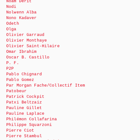
Noam Derit
Nodi
Nolwenn Alba
Nono Kadaver
Odeth
Olga
Olivier Garraud
Olivier Monthaye
Olivier Saint-Hilaire
Omar Ibrahim
Oscar B. Castillo
P. F.
P2P
Pablo Chignard
Pablo Gomez
Par Morgan Fache/Collectif Item
Patobeur
Patrick Cockpit
Patxi Beltzaiz
Pauline Gillet
Pauline Laplace
Philémon Collafarina
Philippe Squarzoni
Pierre Ciot
Pierre Stambul