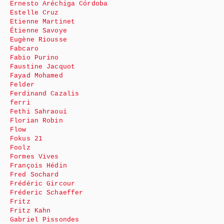
Ernesto Aréchiga Córdoba
Estelle Cruz
Etienne Martinet
Étienne Savoye
Eugène Riousse
Fabcaro
Fabio Purino
Faustine Jacquot
Fayad Mohamed
Felder
Ferdinand Cazalis
ferri
Fethi Sahraoui
Florian Robin
Flow
Fokus 21
Foolz
Formes Vives
François Hédin
Fred Sochard
Frédéric Gircour
Fréderic Schaeffer
Fritz
Fritz Kahn
Gabriel Pissondes