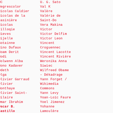
NC
U. G. Sato
Negrescolor
Val K
Nicolas Caldier
Valère
Nicolas de la
Valérie de
Casinière
Saint-Do
Nicolas
Vera Makina
Filloqie
Victor
Nieves
Victor Delfim
Nijelle
Victor Leon
Botainne
Vincent
Nino Dufaux
Croguennec
Noam Derit
Vincent Lacotte
Nodi
Vincent Rivière
Nolwenn Alba
Weronika Anna
Nono Kadaver
Siwiec
Odeth
Wilfreed Obame
Olga
– Dékadrage
Olivier Garraud
Yann Forget /
Olivier
Wikimedia
Monthaye
Commons
Olivier Saint-
Yann Levy
Hilaire
Yoan-Loïc Faure
Omar Ibrahim
Yoel Jimenez
Oscar B.
Yohanne
Castillo
Lamoulère