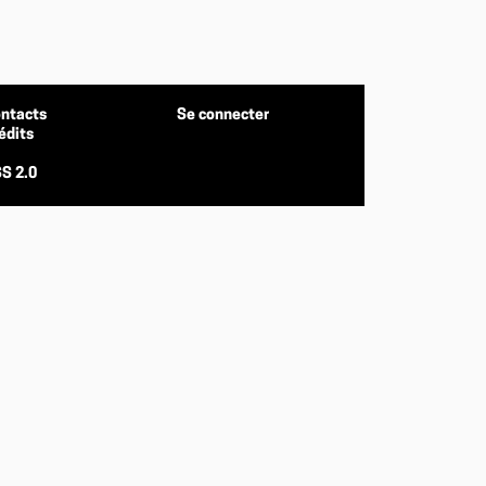
ntacts
Se connecter
édits
S 2.0