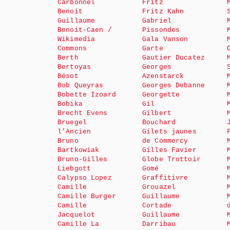
Carbonnel
Fritz
Benoit
Fritz Kahn
Guillaume
Gabriel
Benoit-Caen /
Pissondes
Wikimedia
Gala Vanson
Commons
Garte
Berth
Gautier Ducatez
Bertoyas
Georges
Bésot
Azenstarck
Bob Queyras
Georges Debanne
Bobette Izoard
Georgette
Bobika
Gil
Brecht Evens
Gilbert
Bruegel
Bouchard
l’Ancien
Gilets jaunes
Bruno
de Commercy
Bartkowiak
Gilles Favier
Bruno-Gilles
Globe Trottoir
Liebgott
Gomé
Calypso Lopez
Graffitivre
Camille
Grouazel
Camille Burger
Guillaume
Camille
Cortade
Jacquelot
Guillaume
Camille La
Darribau