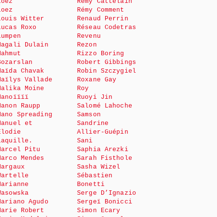
Loez
Rémy Cattelain
Loez
Rémy Comment
Louis Witter
Renaud Perrin
Lucas Roxo
Réseau Codetras
Lumpen
Revenu
Magali Dulain
Rezon
Mahmut
Rizzo Boring
Bozarslan
Robert Gibbings
Maïda Chavak
Robin Szczygiel
Maïlys Vallade
Roxane Gay
Malika Moine
Roy
Manoïïïï
Ruoyi Jin
Manon Raupp
Salomé Lahoche
Mano Spreading
Samson
Manuel et
Sandrine
Elodie
Allier-Guépin
Laquille.
Sani
Marcel Pitu
Saphia Arezki
Marco Mendes
Sarah Fisthole
Margaux
Sasha Wizel
Wartelle
Sébastien
Marianne
Bonetti
Wasowska
Serge D’Ignazio
Mariano Agudo
Sergeï Bonicci
Marie Robert
Simon Ecary