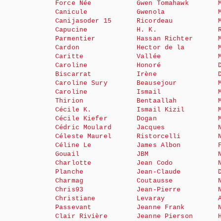
Force Née
Gwen Tomahawk
Canicule
Gwenola
Canijasoder 15
Ricordeau
Capucine
H. K.
Parmentier
Hassan Richter
Cardon
Hector de la
Caritte
Vallée
Caroline
Honoré
Biscarrat
Irène
Caroline Sury
Beausejour
Caroline
Ismail
Thirion
Bentaallah
Cécile K.
Ismail Kizil
Cécile Kiefer
Dogan
Cédric Moulard
Jacques
Céleste Maurel
Ristorcelli
Céline Le
James Albon
Gouail
JBM
Charlotte
Jean Codo
Planche
Jean-Claude
Charmag
Coutausse
Chris93
Jean-Pierre
Christiane
Levaray
Passevant
Jeanne Frank
Clair Rivière
Jeanne Pierson