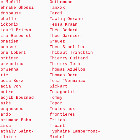
Mc McGill
Onthemoon
Mehrake Ghodsi
Tanxxx
Ménopause
Tardi
Rebelle
Tawfiq Omrane
Mickomix
Tessa Kraan
Miguel Brieva
Théo Bedard
Mira Garou et
Théo Garnier-
Donatien
Greuez
Ducasse
Théo Stoeffler
Mona Lobert
Thibaut Trincklin
Mortimer
Thierry Guitard
Morvandiau
Thierry Toth
Morwenna
Thomas Azuélos
Mric
Thomas Dorn
Nadia Berz
Tôma "Verminax"
Nadia Von
Sickart
Foutre
Tomagnetik
Nadjib Bouznad
Tommy
Naïké
Topor
Desquesnes
Toutes aux
Nardo
frontières
Narimane Baba
Triton
Aïssa
Truant
Nathaly Saint-
Typhaine Lambermont-
Hilaire
Michel