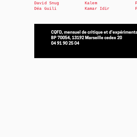
David Snug
Kalem
Déa Guili
Kamar Idir
CQFD, mensuel de critique et d’expérimenta
BP 70054, 13192 Marseille cedex 20
04 91 90 25 04