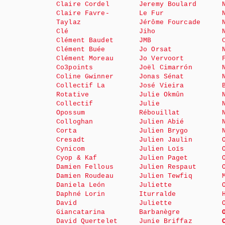
Claire Cordel
Jeremy Boulard
Claire Favre-
Le Fur
Taylaz
Jérôme Fourcade
Clé
Jiho
Clément Baudet
JMB
Clément Buée
Jo Orsat
Clément Moreau
Jo Vervoort
Co3points
Joël Cimarrón
Coline Gwinner
Jonas Sénat
Collectif La
José Vieira
Rotative
Julie Okmûn
Collectif
Julie
Opossum
Rébouillat
Colloghan
Julien Abié
Corta
Julien Brygo
Cresadt
Julien Jaulin
Cynicom
Julien Loïs
Cyop & Kaf
Julien Paget
Damien Fellous
Julien Respaut
Damien Roudeau
Julien Tewfiq
Daniela León
Juliette
Daphné Lorin
Iturralde
David
Juliette
Giancatarina
Barbanègre
David Quertelet
Junie Briffaz