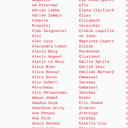
Negative
Edy Rosariyanto
Ad Petersen
Efix
Adrien Labbe
Elena Vieillard
Adrien Zammit
Élias
Alberto
Elizabeth
Prunetti
Carecchio
Aldo Seignourel
Elodie Laquille
Alej
et Jean-
Alex Less
Baptiste Legars
Alexandra Lebon
Eloïse
Alexis Berg
Pardonnet
Alexis Huguet
Elzazimut
Alexis Le Roux
Emilie Aprile
Alice Bien
Emilie Seto
Alice Bossut
Emilien Bernard
Alice Durot
Emmanuel
Alix Aubert-
Sanséau
Pérocheau
Emmanuel
Alix Peraucheau
Sanséau
Amaan Ahmed
Eneko
Amadou Gaye
Eric Sneed
Amandine Uruty
Ernesto
Ana Penyas
Aréchiga
Ana Pich
Córdoba
Anaïs Shenké
Estelle Cruz