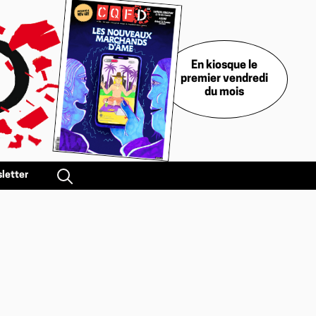
En kiosque le
premier vendredi
du mois
letter