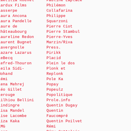
Laëtitia Rouxel
Pauline Laplace
Lardux Films
Philémon
Lasserpe
Collafarina
Laura Ancona
Philippe
Laura Pandelle
Squarzoni
Laure de
Pierre Ciot
Châteaubourg
Pierre Stambul
Laureline Redon
Pierre-Yves
Laurent Bugnet
Marzin/Riva
Lavergnolle
Press.
Lazare Lazarus
Pirikk
LeBecq
Placid
Lefred-Thouron
Plein le dos
Leïla Sidi-
Plonk et
Mohand
Replonk
Lémi
Pole Ka
Lena Mehrej
Popay
Léo Gillet
Popeulz
Lerouge
Popolitique
Lilhiou Bellini
Prole.info
Lindingre
Quentin Dugay
Lisa Mandel
Quentin
Lise Lacombe
Faucompré
Liza Kaka
Quentin Poilvet
LMG
Rémi