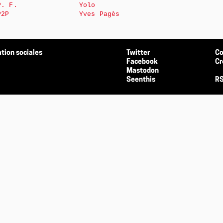
P. F.
Yolo
P2P
Yves Pagès
tion sociales
Twitter
Co
Facebook
Cr
Mastodon
Seenthis
RS