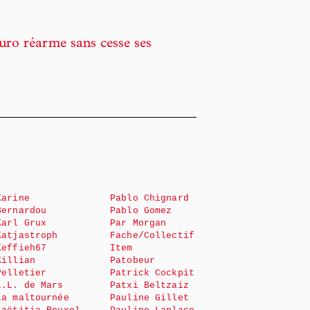
uro réarme sans cesse ses
Karine
Pablo Chignard
Bernardou
Pablo Gomez
Karl Grux
Par Morgan
Katjastroph
Fache/Collectif
Keffieh67
Item
Killian
Patobeur
Pelletier
Patrick Cockpit
L.L. de Mars
Patxi Beltzaiz
La maltournée
Pauline Gillet