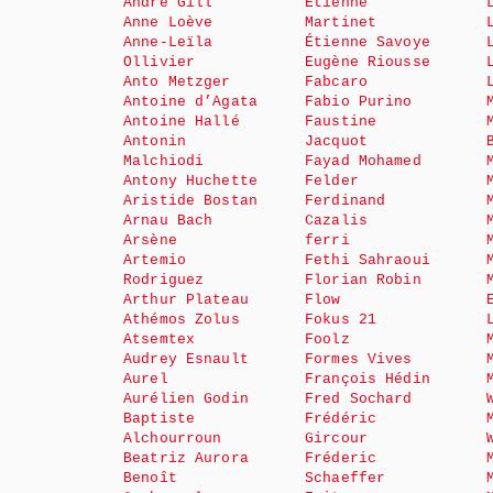
André Gill
Etienne
Anne Loève
Martinet
Anne-Leïla
Étienne Savoye
Ollivier
Eugène Riousse
Anto Metzger
Fabcaro
Antoine d’Agata
Fabio Purino
Antoine Hallé
Faustine
Antonin
Jacquot
Malchiodi
Fayad Mohamed
Antony Huchette
Felder
Aristide Bostan
Ferdinand
Arnau Bach
Cazalis
Arsène
ferri
Artemio
Fethi Sahraoui
Rodriguez
Florian Robin
Arthur Plateau
Flow
Athémos Zolus
Fokus 21
Atsemtex
Foolz
Audrey Esnault
Formes Vives
Aurel
François Hédin
Aurélien Godin
Fred Sochard
Baptiste
Frédéric
Alchourroun
Gircour
Beatriz Aurora
Fréderic
Benoît
Schaeffer