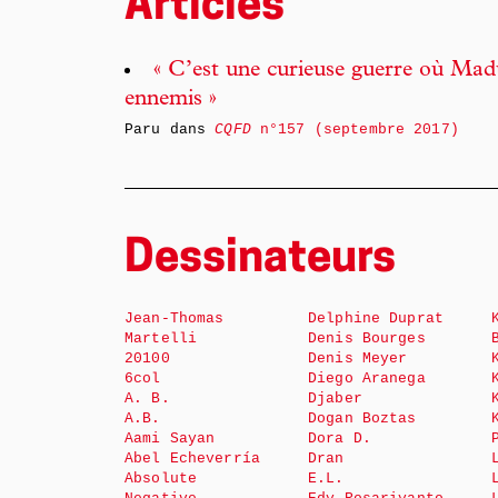
Articles
« C’est une curieuse guerre où Mad
ennemis »
Paru dans
CQFD
n°157 (septembre 2017)
Dessinateurs
Jean-Thomas
Delphine Duprat
Martelli
Denis Bourges
20100
Denis Meyer
6col
Diego Aranega
A. B.
Djaber
A.B.
Dogan Boztas
Aami Sayan
Dora D.
Abel Echeverría
Dran
Absolute
E.L.