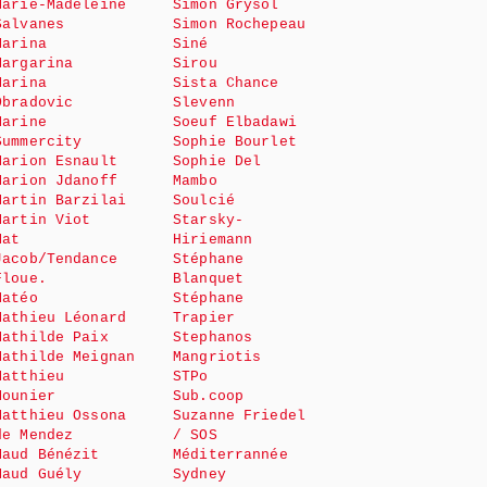
Marie-Madeleine
Simon Grysol
Salvanes
Simon Rochepeau
Marina
Siné
Margarina
Sirou
Marina
Sista Chance
Obradovic
Slevenn
Marine
Soeuf Elbadawi
Summercity
Sophie Bourlet
Marion Esnault
Sophie Del
Marion Jdanoff
Mambo
Martin Barzilai
Soulcié
Martin Viot
Starsky-
Mat
Hiriemann
Jacob/Tendance
Stéphane
Floue.
Blanquet
Matéo
Stéphane
Mathieu Léonard
Trapier
Mathilde Paix
Stephanos
Mathilde Meignan
Mangriotis
Matthieu
STPo
Mounier
Sub.coop
Matthieu Ossona
Suzanne Friedel
de Mendez
/ SOS
Maud Bénézit
Méditerrannée
Maud Guély
Sydney