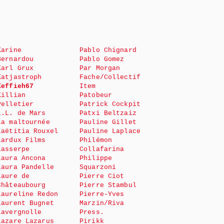
Karine
Pablo Chignard
Bernardou
Pablo Gomez
Karl Grux
Par Morgan
Katjastroph
Fache/Collectif
Keffieh67
Item
Killian
Patobeur
Pelletier
Patrick Cockpit
L.L. de Mars
Patxi Beltzaiz
La maltournée
Pauline Gillet
Laëtitia Rouxel
Pauline Laplace
Lardux Films
Philémon
Lasserpe
Collafarina
Laura Ancona
Philippe
Laura Pandelle
Squarzoni
Laure de
Pierre Ciot
Châteaubourg
Pierre Stambul
Laureline Redon
Pierre-Yves
Laurent Bugnet
Marzin/Riva
Lavergnolle
Press.
Lazare Lazarus
Pirikk