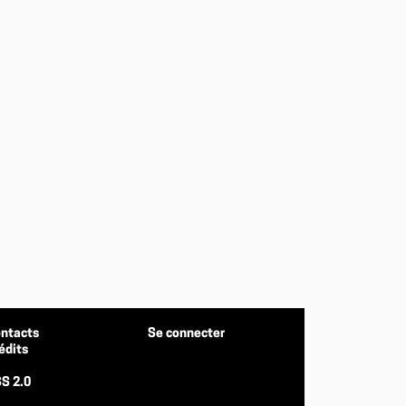
ntacts
Se connecter
édits
S 2.0