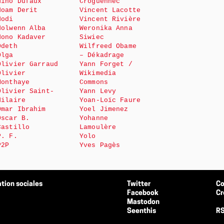
Nino Dufaux
Croguennec
Noam Derit
Vincent Lacotte
Nodi
Vincent Rivière
Nolwenn Alba
Weronika Anna
Nono Kadaver
Siwiec
Odeth
Wilfreed Obame
Olga
– Dékadrage
Olivier Garraud
Yann Forget /
Olivier
Wikimedia
Monthaye
Commons
Olivier Saint-
Yann Levy
Hilaire
Yoan-Loïc Faure
Omar Ibrahim
Yoel Jimenez
Oscar B.
Yohanne
Castillo
Lamoulère
P. F.
Yolo
P2P
Yves Pagès
tion sociales
Twitter
Co
Facebook
Cr
Mastodon
Seenthis
RS