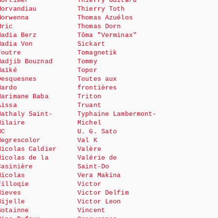
Mortimer
Thierry Guitard
Morvandiau
Thierry Toth
Morwenna
Thomas Azuélos
Mric
Thomas Dorn
Nadia Berz
Tôma "Verminax"
Nadia Von
Sickart
Foutre
Tomagnetik
Nadjib Bouznad
Tommy
Naïké
Topor
Desquesnes
Toutes aux
Nardo
frontières
Narimane Baba
Triton
Aïssa
Truant
Nathaly Saint-
Typhaine Lambermont-
Hilaire
Michel
NC
U. G. Sato
Negrescolor
Val K
Nicolas Caldier
Valère
Nicolas de la
Valérie de
Casinière
Saint-Do
Nicolas
Vera Makina
Filloqie
Victor
Nieves
Victor Delfim
Nijelle
Victor Leon
Botainne
Vincent