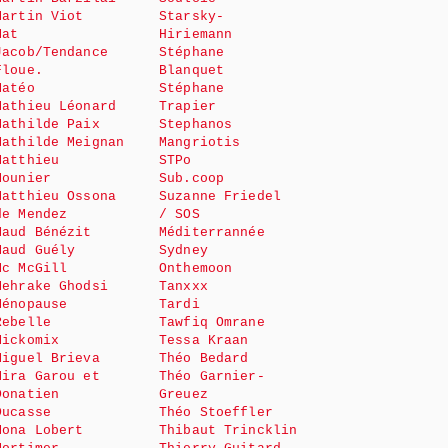
Martin Viot
Starsky-
Mat
Hiriemann
Jacob/Tendance
Stéphane
Floue.
Blanquet
Matéo
Stéphane
Mathieu Léonard
Trapier
Mathilde Paix
Stephanos
Mathilde Meignan
Mangriotis
Matthieu
STPo
Mounier
Sub.coop
Matthieu Ossona
Suzanne Friedel
de Mendez
/ SOS
Maud Bénézit
Méditerrannée
Maud Guély
Sydney
Mc McGill
Onthemoon
Mehrake Ghodsi
Tanxxx
Ménopause
Tardi
Rebelle
Tawfiq Omrane
Mickomix
Tessa Kraan
Miguel Brieva
Théo Bedard
Mira Garou et
Théo Garnier-
Donatien
Greuez
Ducasse
Théo Stoeffler
Mona Lobert
Thibaut Trincklin