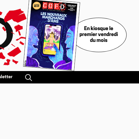
En kiosque le
premier vendredi
du mois
letter