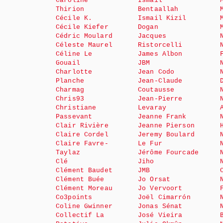
Caroline
Ismail
Thirion
Bentaallah
Cécile K.
Ismail Kizil
Cécile Kiefer
Dogan
Cédric Moulard
Jacques
Céleste Maurel
Ristorcelli
Céline Le
James Albon
Gouail
JBM
Charlotte
Jean Codo
Planche
Jean-Claude
Charmag
Coutausse
Chris93
Jean-Pierre
Christiane
Levaray
Passevant
Jeanne Frank
Clair Rivière
Jeanne Pierson
Claire Cordel
Jeremy Boulard
Claire Favre-
Le Fur
Taylaz
Jérôme Fourcade
Clé
Jiho
Clément Baudet
JMB
Clément Buée
Jo Orsat
Clément Moreau
Jo Vervoort
Co3points
Joël Cimarrón
Coline Gwinner
Jonas Sénat
Collectif La
José Vieira