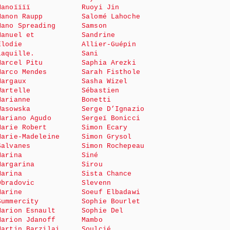
Manoïïïï
Ruoyi Jin
Manon Raupp
Salomé Lahoche
Mano Spreading
Samson
Manuel et
Sandrine
Elodie
Allier-Guépin
Laquille.
Sani
Marcel Pitu
Saphia Arezki
Marco Mendes
Sarah Fisthole
Margaux
Sasha Wizel
Wartelle
Sébastien
Marianne
Bonetti
Wasowska
Serge D’Ignazio
Mariano Agudo
Sergeï Bonicci
Marie Robert
Simon Ecary
Marie-Madeleine
Simon Grysol
Salvanes
Simon Rochepeau
Marina
Siné
Margarina
Sirou
Marina
Sista Chance
Obradovic
Slevenn
Marine
Soeuf Elbadawi
Summercity
Sophie Bourlet
Marion Esnault
Sophie Del
Marion Jdanoff
Mambo
Martin Barzilai
Soulcié