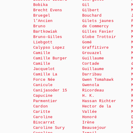
Bobika
Gil
Brecht Evens
Gilbert
Bruegel
Bouchard
l’Ancien
Gilets jaunes
Bruno
de Commercy
Bartkowiak
Gilles Favier
Bruno-Gilles
Globe Trottoir
Liebgott
Gomé
Calypso Lopez
Graffitivre
Camille
Grouazel
Camille Burger
Guillaume
Camille
Cortade
Jacquelot
Guillaume
Camille La
Darribau
Force Née
Gwen Tomahawk
Canicule
Gwenola
Canijasoder 15
Ricordeau
Capucine
H. K.
Parmentier
Hassan Richter
Cardon
Hector de la
Caritte
Vallée
Caroline
Honoré
Biscarrat
Irène
Caroline Sury
Beausejour