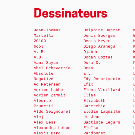
Dessinateurs
Jean-Thomas
Delphine Duprat
Martelli
Denis Bourges
20100
Denis Meyer
6col
Diego Aranega
A. B.
Djaber
A.B.
Dogan Boztas
Aami Sayan
Dora D.
Abel Echeverría
Dran
Absolute
E.L.
Negative
Edy Rosariyanto
Ad Petersen
Efix
Adrien Labbe
Elena Vieillard
Adrien Zammit
Élias
Alberto
Elizabeth
Prunetti
Carecchio
Aldo Seignourel
Elodie Laquille
Alej
et Jean-
Alex Less
Baptiste Legars
Alexandra Lebon
Eloïse
Alexis Berg
Pardonnet