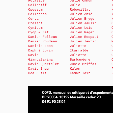
Rotative
Julie Okmûn
Collectif
Julie
Opossum
Rébouillat
Colloghan
Julien Abié
Corta
Julien Brygo
Cresadt
Julien Jaulin
Cynicom
Julien Loïs
Cyop & Kaf
Julien Paget
Damien Fellous
Julien Respaut
Damien Roudeau
Julien Tewfiq
Daniela León
Juliette
Daphné Lorin
Iturralde
David
Juliette
Giancatarina
Barbanègre
David Quertelet
Junie Briffaz
David Snug
Kalem
Déa Guili
Kamar Idir
CQFD, mensuel de critique et d’expérimenta
BP 70054, 13192 Marseille cedex 20
04 91 90 25 04