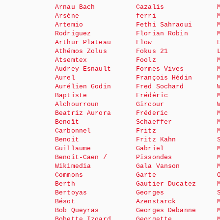
Arnau Bach
Cazalis
Arsène
ferri
Artemio
Fethi Sahraoui
Rodriguez
Florian Robin
Arthur Plateau
Flow
Athémos Zolus
Fokus 21
Atsemtex
Foolz
Audrey Esnault
Formes Vives
Aurel
François Hédin
Aurélien Godin
Fred Sochard
Baptiste
Frédéric
Alchourroun
Gircour
Beatriz Aurora
Fréderic
Benoît
Schaeffer
Carbonnel
Fritz
Benoit
Fritz Kahn
Guillaume
Gabriel
Benoit-Caen /
Pissondes
Wikimedia
Gala Vanson
Commons
Garte
Berth
Gautier Ducatez
Bertoyas
Georges
Bésot
Azenstarck
Bob Queyras
Georges Debanne
Bobette Izoard
Georgette