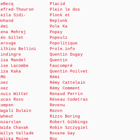
LeBecq
Placid
Lefred-Thouron
Plein le dos
Leïla Sidi-
Plonk et
Mohand
Replonk
Lémi
Pole Ka
Lena Mehrej
Popay
Léo Gillet
Popeulz
Lerouge
Popolitique
Lilhiou Bellini
Prole.info
Lindingre
Quentin Dugay
Lisa Mandel
Quentin
Lise Lacombe
Faucompré
Liza Kaka
Quentin Poilvet
LMG
Rémi
Loez
Rémy Cattelain
Loez
Rémy Comment
Louis Witter
Renaud Perrin
Lucas Roxo
Réseau Codetras
Lumpen
Revenu
Magali Dulain
Rezon
Mahmut
Rizzo Boring
Bozarslan
Robert Gibbings
Maïda Chavak
Robin Szczygiel
Maïlys Vallade
Roxane Gay
Malika Moine
Roy