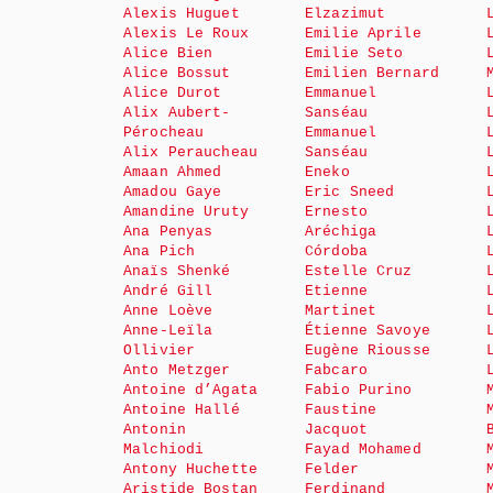
Alexis Huguet
Elzazimut
Alexis Le Roux
Emilie Aprile
Alice Bien
Emilie Seto
Alice Bossut
Emilien Bernard
Alice Durot
Emmanuel
Alix Aubert-
Sanséau
Pérocheau
Emmanuel
Alix Peraucheau
Sanséau
Amaan Ahmed
Eneko
Amadou Gaye
Eric Sneed
Amandine Uruty
Ernesto
Ana Penyas
Aréchiga
Ana Pich
Córdoba
Anaïs Shenké
Estelle Cruz
André Gill
Etienne
Anne Loève
Martinet
Anne-Leïla
Étienne Savoye
Ollivier
Eugène Riousse
Anto Metzger
Fabcaro
Antoine d’Agata
Fabio Purino
Antoine Hallé
Faustine
Antonin
Jacquot
Malchiodi
Fayad Mohamed
Antony Huchette
Felder
Aristide Bostan
Ferdinand