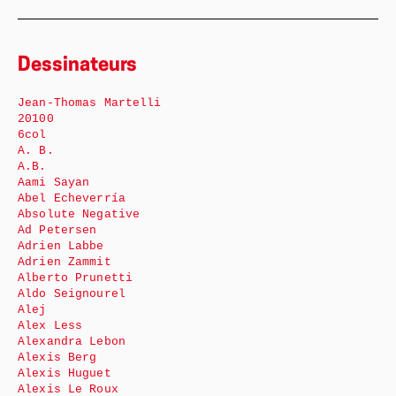
Dessinateurs
Jean-Thomas Martelli
20100
6col
A. B.
A.B.
Aami Sayan
Abel Echeverría
Absolute Negative
Ad Petersen
Adrien Labbe
Adrien Zammit
Alberto Prunetti
Aldo Seignourel
Alej
Alex Less
Alexandra Lebon
Alexis Berg
Alexis Huguet
Alexis Le Roux