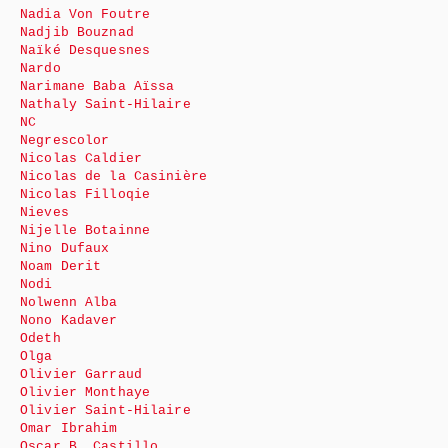
Nadia Von Foutre
Nadjib Bouznad
Naïké Desquesnes
Nardo
Narimane Baba Aïssa
Nathaly Saint-Hilaire
NC
Negrescolor
Nicolas Caldier
Nicolas de la Casinière
Nicolas Filloqie
Nieves
Nijelle Botainne
Nino Dufaux
Noam Derit
Nodi
Nolwenn Alba
Nono Kadaver
Odeth
Olga
Olivier Garraud
Olivier Monthaye
Olivier Saint-Hilaire
Omar Ibrahim
Oscar B. Castillo