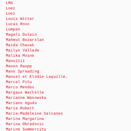
LMG
Loez
Loez
Louis Witter
Lucas Roxo
Lumpen
Magali Dulain
Mahmut Bozarslan
Maïda Chavak
Maïlys Vallade
Malika Moine
Manoïïïï
Manon Raupp
Mano Spreading
Manuel et Elodie Laquille.
Marcel Pitu
Marco Mendes
Margaux Wartelle
Marianne Wasowska
Mariano Agudo
Marie Robert
Marie-Madeleine Salvanes
Marina Margarina
Marina Obradovic
Marine Summercity