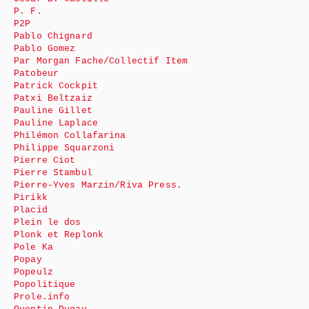
P. F.
P2P
Pablo Chignard
Pablo Gomez
Par Morgan Fache/Collectif Item
Patobeur
Patrick Cockpit
Patxi Beltzaiz
Pauline Gillet
Pauline Laplace
Philémon Collafarina
Philippe Squarzoni
Pierre Ciot
Pierre Stambul
Pierre-Yves Marzin/Riva Press.
Pirikk
Placid
Plein le dos
Plonk et Replonk
Pole Ka
Popay
Popeulz
Popolitique
Prole.info