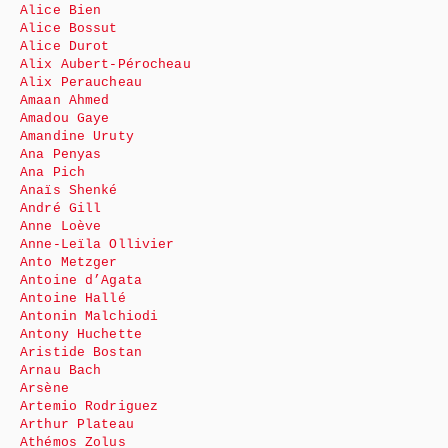
Alice Bien
Alice Bossut
Alice Durot
Alix Aubert-Pérocheau
Alix Peraucheau
Amaan Ahmed
Amadou Gaye
Amandine Uruty
Ana Penyas
Ana Pich
Anaïs Shenké
André Gill
Anne Loève
Anne-Leïla Ollivier
Anto Metzger
Antoine d’Agata
Antoine Hallé
Antonin Malchiodi
Antony Huchette
Aristide Bostan
Arnau Bach
Arsène
Artemio Rodriguez
Arthur Plateau
Athémos Zolus