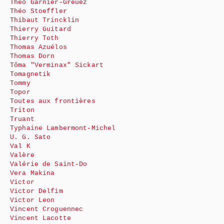
Théo Garnier-Greuez
Théo Stoeffler
Thibaut Trincklin
Thierry Guitard
Thierry Toth
Thomas Azuélos
Thomas Dorn
Tôma "Verminax" Sickart
Tomagnetik
Tommy
Topor
Toutes aux frontières
Triton
Truant
Typhaine Lambermont-Michel
U. G. Sato
Val K
Valère
Valérie de Saint-Do
Vera Makina
Victor
Victor Delfim
Victor Leon
Vincent Croguennec
Vincent Lacotte