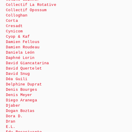
Collectif La Rotative
Collectif Opossum
Colloghan
Corta
Cresadt
Cynicom
Cyop & Kaf
Damien Fellous
Damien Roudeau
Daniela León
Daphné Lorin
David Giancatarina
David Quertelet
David Snug
Déa Guili
Delphine Duprat
Denis Bourges
Denis Meyer
Diego Aranega
Djaber
Dogan Boztas
Dora D.
Dran
E.L.