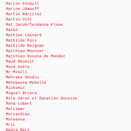
Marion Esnault
Marion Jdanoff
Martin Barzilai
Martin Viot
Mat Jacob/Tendance Floue.
Matéo
Mathieu Léonard
Mathilde Paix
Mathilde Meignan
Matthieu Mounier
Matthieu Ossona de Mendez
Maud Bénézit
Maud Guély
Mc McGill
Mehrake Ghodsi
Ménopause Rebelle
Mickomix
Miguel Brieva
Mira Garou et Donatien Ducasse
Mona Lobert
Mortimer
Morvandiau
Morwenna
Mric
Nadia Berz