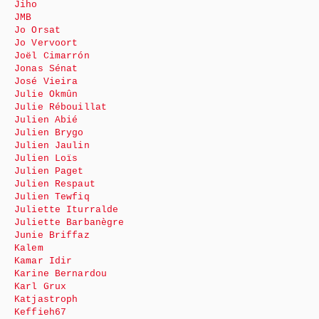
Jiho
JMB
Jo Orsat
Jo Vervoort
Joël Cimarrón
Jonas Sénat
José Vieira
Julie Okmûn
Julie Rébouillat
Julien Abié
Julien Brygo
Julien Jaulin
Julien Loïs
Julien Paget
Julien Respaut
Julien Tewfiq
Juliette Iturralde
Juliette Barbanègre
Junie Briffaz
Kalem
Kamar Idir
Karine Bernardou
Karl Grux
Katjastroph
Keffieh67