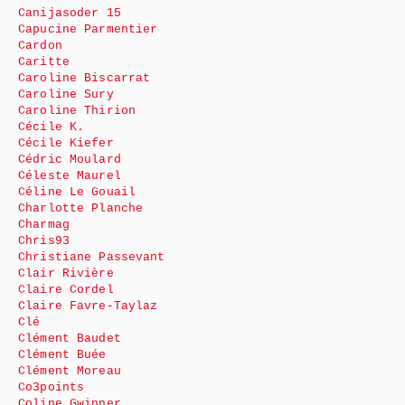
Canijasoder 15
Capucine Parmentier
Cardon
Caritte
Caroline Biscarrat
Caroline Sury
Caroline Thirion
Cécile K.
Cécile Kiefer
Cédric Moulard
Céleste Maurel
Céline Le Gouail
Charlotte Planche
Charmag
Chris93
Christiane Passevant
Clair Rivière
Claire Cordel
Claire Favre-Taylaz
Clé
Clément Baudet
Clément Buée
Clément Moreau
Co3points
Coline Gwinner