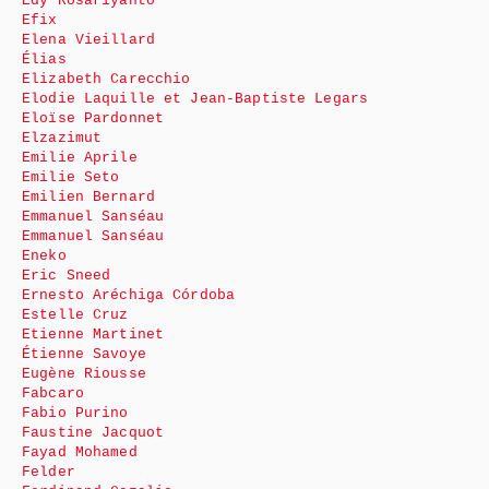
Edy Rosariyanto
Efix
Elena Vieillard
Élias
Elizabeth Carecchio
Elodie Laquille et Jean-Baptiste Legars
Eloïse Pardonnet
Elzazimut
Emilie Aprile
Emilie Seto
Emilien Bernard
Emmanuel Sanséau
Emmanuel Sanséau
Eneko
Eric Sneed
Ernesto Aréchiga Córdoba
Estelle Cruz
Etienne Martinet
Étienne Savoye
Eugène Riousse
Fabcaro
Fabio Purino
Faustine Jacquot
Fayad Mohamed
Felder