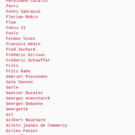
Ferdinand Cazalis
ferri
Fethi Sahraoui
Florian Robin
Flow
Fokus 21
Foolz
Formes Vives
François Hédin
Fred Sochard
Frédéric Gircour
Fréderic Schaeffer
Fritz
Fritz Kahn
Gabriel Pissondes
Gala Vanson
Garte
Gautier Ducatez
Georges Azenstarck
Georges Debanne
Georgette
Gil
Gilbert Bouchard
Gilets jaunes de Commercy
Gilles Favier