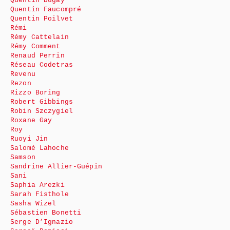
Quentin Dugay
Quentin Faucompré
Quentin Poilvet
Rémi
Rémy Cattelain
Rémy Comment
Renaud Perrin
Réseau Codetras
Revenu
Rezon
Rizzo Boring
Robert Gibbings
Robin Szczygiel
Roxane Gay
Roy
Ruoyi Jin
Salomé Lahoche
Samson
Sandrine Allier-Guépin
Sani
Saphia Arezki
Sarah Fisthole
Sasha Wizel
Sébastien Bonetti
Serge D’Ignazio