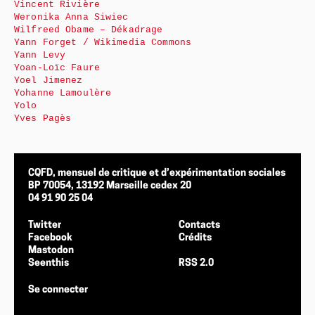
Vincent Rivière
Weronika Anna Siwiec
Wilfreed Obame – Dékadrage
Yann Forget / Wikimedia Commons
Yann Levy
Yoan-Loïc Faure
Yoel Jimenez
Yohanne Lamoulère
Yolo
Yves Pagès
CQFD, mensuel de critique et d’expérimentation sociales
BP 70054, 13192 Marseille cedex 20
04 91 90 25 04
Twitter
Contacts
Facebook
Crédits
Mastodon
Seenthis
RSS 2.0
Se connecter