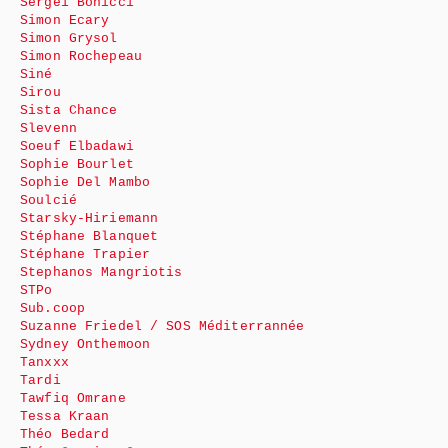
Sergeï Bonicci
Simon Ecary
Simon Grysol
Simon Rochepeau
Siné
Sirou
Sista Chance
Slevenn
Soeuf Elbadawi
Sophie Bourlet
Sophie Del Mambo
Soulcié
Starsky-Hiriemann
Stéphane Blanquet
Stéphane Trapier
Stephanos Mangriotis
STPo
Sub.coop
Suzanne Friedel / SOS Méditerrannée
Sydney Onthemoon
Tanxxx
Tardi
Tawfiq Omrane
Tessa Kraan
Théo Bedard