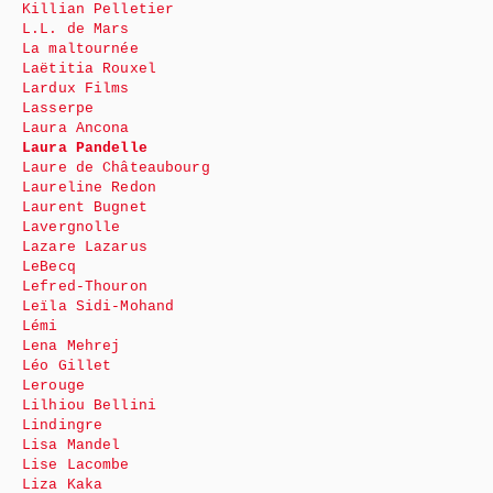
Killian Pelletier
L.L. de Mars
La maltournée
Laëtitia Rouxel
Lardux Films
Lasserpe
Laura Ancona
Laura Pandelle
Laure de Châteaubourg
Laureline Redon
Laurent Bugnet
Lavergnolle
Lazare Lazarus
LeBecq
Lefred-Thouron
Leïla Sidi-Mohand
Lémi
Lena Mehrej
Léo Gillet
Lerouge
Lilhiou Bellini
Lindingre
Lisa Mandel
Lise Lacombe
Liza Kaka