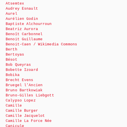
Atsemtex
Audrey Esnault
Aurel
Aurélien Godin
Baptiste Alchourroun
Beatriz Aurora
Benoît Carbonnel
Benoit Guillaume
Benoit-Caen / Wikimedia Commons
Berth
Bertoyas
Bésot
Bob Queyras
Bobette Izoard
Bobika
Brecht Evens
Bruegel l’Ancien
Bruno Bartkowiak
Bruno-Gilles Liebgott
Calypso Lopez
Camille
Camille Burger
Camille Jacquelot
Camille La Force Née
Canicule