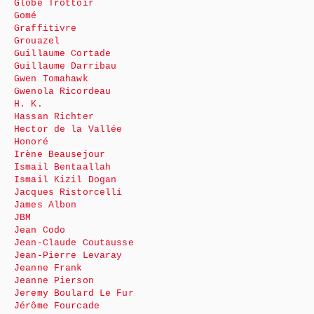
Globe Trottoir
Gomé
Graffitivre
Grouazel
Guillaume Cortade
Guillaume Darribau
Gwen Tomahawk
Gwenola Ricordeau
H. K.
Hassan Richter
Hector de la Vallée
Honoré
Irène Beausejour
Ismail Bentaallah
Ismail Kizil Dogan
Jacques Ristorcelli
James Albon
JBM
Jean Codo
Jean-Claude Coutausse
Jean-Pierre Levaray
Jeanne Frank
Jeanne Pierson
Jeremy Boulard Le Fur
Jérôme Fourcade