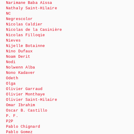
Narimane Baba Aïssa
Nathaly Saint-Hilaire
NC
Negrescolor
Nicolas Caldier
Nicolas de la Casinière
Nicolas Filloqie
Nieves
Nijelle Botainne
Nino Dufaux
Noam Derit
Nodi
Nolwenn Alba
Nono Kadaver
Odeth
Olga
Olivier Garraud
Olivier Monthaye
Olivier Saint-Hilaire
Omar Ibrahim
Oscar B. Castillo
P. F.
P2P
Pablo Chignard
Pablo Gomez