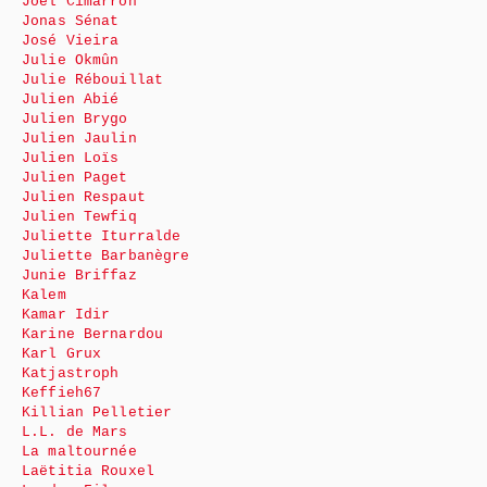
Joël Cimarrón
Jonas Sénat
José Vieira
Julie Okmûn
Julie Rébouillat
Julien Abié
Julien Brygo
Julien Jaulin
Julien Loïs
Julien Paget
Julien Respaut
Julien Tewfiq
Juliette Iturralde
Juliette Barbanègre
Junie Briffaz
Kalem
Kamar Idir
Karine Bernardou
Karl Grux
Katjastroph
Keffieh67
Killian Pelletier
L.L. de Mars
La maltournée
Laëtitia Rouxel