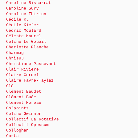
Caroline Biscarrat
Caroline Sury
Caroline Thirion
Cécile K.
Cécile Kiefer
Cédric Moulard
Céleste Maurel
Céline Le Gouail
Charlotte Planche
Charmag
Chris93
Christiane Passevant
Clair Rivière
Claire Cordel
Claire Favre-Taylaz
Clé
Clément Baudet
Clément Buée
Clément Moreau
Co3points
Coline Gwinner
Collectif La Rotative
Collectif Opossum
Colloghan
Corta