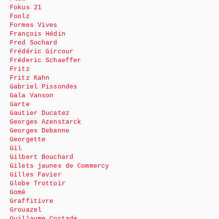
Fokus 21
Foolz
Formes Vives
François Hédin
Fred Sochard
Frédéric Gircour
Fréderic Schaeffer
Fritz
Fritz Kahn
Gabriel Pissondes
Gala Vanson
Garte
Gautier Ducatez
Georges Azenstarck
Georges Debanne
Georgette
Gil
Gilbert Bouchard
Gilets jaunes de Commercy
Gilles Favier
Globe Trottoir
Gomé
Graffitivre
Grouazel
Guillaume Cortade