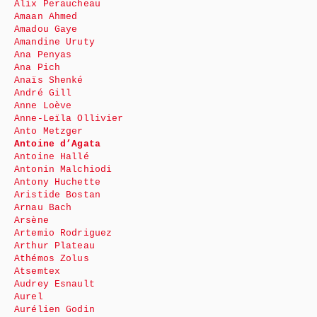
Alix Peraucheau
Amaan Ahmed
Amadou Gaye
Amandine Uruty
Ana Penyas
Ana Pich
Anaïs Shenké
André Gill
Anne Loève
Anne-Leïla Ollivier
Anto Metzger
Antoine d’Agata
Antoine Hallé
Antonin Malchiodi
Antony Huchette
Aristide Bostan
Arnau Bach
Arsène
Artemio Rodriguez
Arthur Plateau
Athémos Zolus
Atsemtex
Audrey Esnault
Aurel
Aurélien Godin