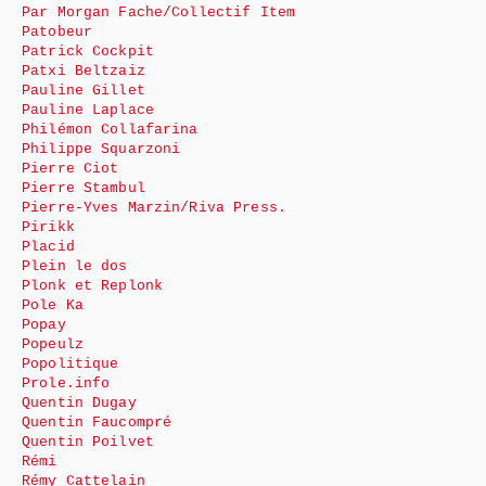
Par Morgan Fache/Collectif Item
Patobeur
Patrick Cockpit
Patxi Beltzaiz
Pauline Gillet
Pauline Laplace
Philémon Collafarina
Philippe Squarzoni
Pierre Ciot
Pierre Stambul
Pierre-Yves Marzin/Riva Press.
Pirikk
Placid
Plein le dos
Plonk et Replonk
Pole Ka
Popay
Popeulz
Popolitique
Prole.info
Quentin Dugay
Quentin Faucompré
Quentin Poilvet
Rémi
Rémy Cattelain