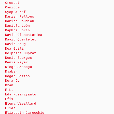
Cresadt
Cynicom
Cyop & Kaf
Damien Fellous
Damien Roudeau
Daniela León
Daphné Lorin
David Giancatarina
David Quertelet
David Snug
Déa Guili
Delphine Duprat
Denis Bourges
Denis Meyer
Diego Aranega
Djaber
Dogan Boztas
Dora D.
Dran
E.L.
Edy Rosariyanto
Efix
Elena Vieillard
Élias
Elizabeth Carecchio