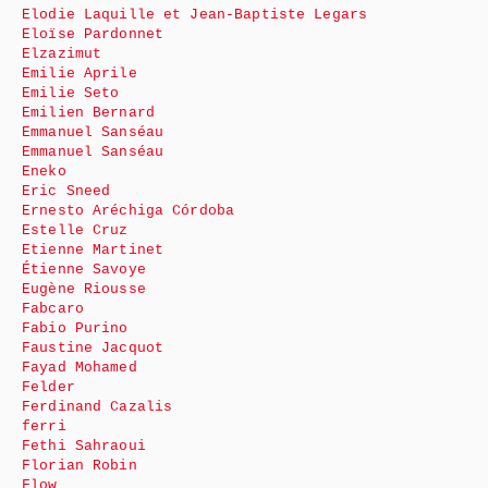
Elodie Laquille et Jean-Baptiste Legars
Eloïse Pardonnet
Elzazimut
Emilie Aprile
Emilie Seto
Emilien Bernard
Emmanuel Sanséau
Emmanuel Sanséau
Eneko
Eric Sneed
Ernesto Aréchiga Córdoba
Estelle Cruz
Etienne Martinet
Étienne Savoye
Eugène Riousse
Fabcaro
Fabio Purino
Faustine Jacquot
Fayad Mohamed
Felder
Ferdinand Cazalis
ferri
Fethi Sahraoui
Florian Robin
Flow