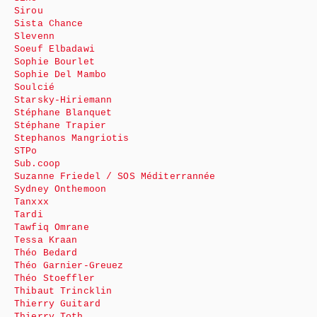
Sirou
Sista Chance
Slevenn
Soeuf Elbadawi
Sophie Bourlet
Sophie Del Mambo
Soulcié
Starsky-Hiriemann
Stéphane Blanquet
Stéphane Trapier
Stephanos Mangriotis
STPo
Sub.coop
Suzanne Friedel / SOS Méditerrannée
Sydney Onthemoon
Tanxxx
Tardi
Tawfiq Omrane
Tessa Kraan
Théo Bedard
Théo Garnier-Greuez
Théo Stoeffler
Thibaut Trincklin
Thierry Guitard
Thierry Toth