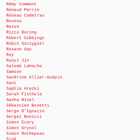
Rémy Comment
Renaud Perrin
Réseau Codetras
Revenu
Rezon
Rizzo Boring
Robert Gibbings
Robin Szczygiel
Roxane Gay
Roy
Ruoyi Jin
Salomé Lahoche
Samson
Sandrine Allier-Guépin
Sani
Saphia Arezki
Sarah Fisthole
Sasha Wizel
Sébastien Bonetti
Serge D’Ignazio
Sergeï Bonicci
Simon Ecary
Simon Grysol
Simon Rochepeau
Siné