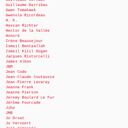
Guillaume Darribau
Gwen Tomahawk
Gwenola Ricordeau
H. K.
Hassan Richter
Hector de la Vallée
Honoré
Irène Beausejour
Ismail Bentaallah
Ismail Kizil Dogan
Jacques Ristorcelli
James Albon
JBM
Jean Codo
Jean-Claude Coutausse
Jean-Pierre Levaray
Jeanne Frank
Jeanne Pierson
Jeremy Boulard Le Fur
Jérôme Fourcade
Jiho
JMB
Jo Orsat
Jo Vervoort