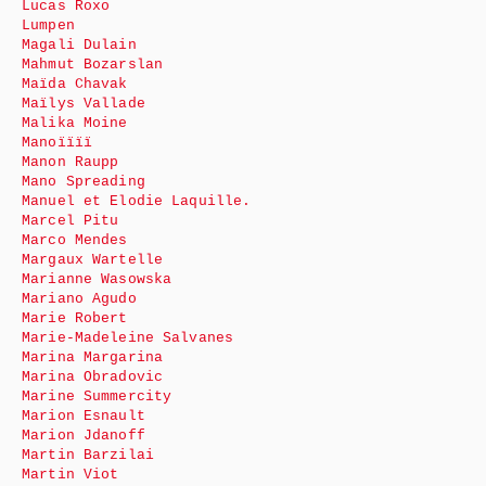
Lucas Roxo
Lumpen
Magali Dulain
Mahmut Bozarslan
Maïda Chavak
Maïlys Vallade
Malika Moine
Manoïïïï
Manon Raupp
Mano Spreading
Manuel et Elodie Laquille.
Marcel Pitu
Marco Mendes
Margaux Wartelle
Marianne Wasowska
Mariano Agudo
Marie Robert
Marie-Madeleine Salvanes
Marina Margarina
Marina Obradovic
Marine Summercity
Marion Esnault
Marion Jdanoff
Martin Barzilai
Martin Viot