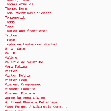
Thomas Azuélos
Thomas Dorn
Tôma "Verminax" Sickart
Tomagnetik
Tommy
Topor
Toutes aux frontières
Triton
Truant
Typhaine Lambermont-Michel
U. G. Sato
Val K
Valère
Valérie de Saint-Do
Vera Makina
Victor
Victor Delfim
Victor Leon
Vincent Croguennec
Vincent Lacotte
Vincent Rivière
Weronika Anna Siwiec
Wilfreed Obame – Dékadrage
Yann Forget / Wikimedia Commons