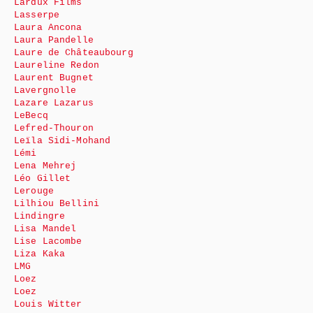
Lardux Films
Lasserpe
Laura Ancona
Laura Pandelle
Laure de Châteaubourg
Laureline Redon
Laurent Bugnet
Lavergnolle
Lazare Lazarus
LeBecq
Lefred-Thouron
Leïla Sidi-Mohand
Lémi
Lena Mehrej
Léo Gillet
Lerouge
Lilhiou Bellini
Lindingre
Lisa Mandel
Lise Lacombe
Liza Kaka
LMG
Loez
Loez
Louis Witter