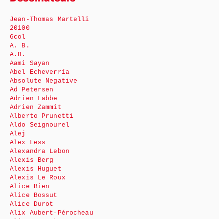
Jean-Thomas Martelli
20100
6col
A. B.
A.B.
Aami Sayan
Abel Echeverría
Absolute Negative
Ad Petersen
Adrien Labbe
Adrien Zammit
Alberto Prunetti
Aldo Seignourel
Alej
Alex Less
Alexandra Lebon
Alexis Berg
Alexis Huguet
Alexis Le Roux
Alice Bien
Alice Bossut
Alice Durot
Alix Aubert-Pérocheau