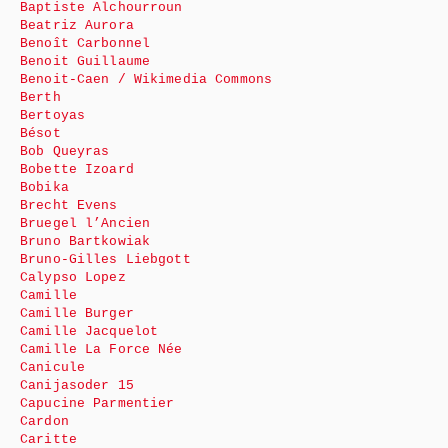
Baptiste Alchourroun
Beatriz Aurora
Benoît Carbonnel
Benoit Guillaume
Benoit-Caen / Wikimedia Commons
Berth
Bertoyas
Bésot
Bob Queyras
Bobette Izoard
Bobika
Brecht Evens
Bruegel l’Ancien
Bruno Bartkowiak
Bruno-Gilles Liebgott
Calypso Lopez
Camille
Camille Burger
Camille Jacquelot
Camille La Force Née
Canicule
Canijasoder 15
Capucine Parmentier
Cardon
Caritte