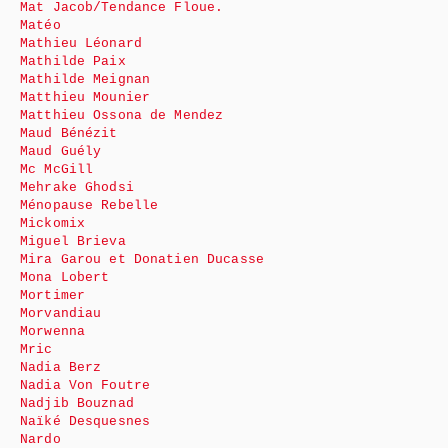
Mat Jacob/Tendance Floue.
Matéo
Mathieu Léonard
Mathilde Paix
Mathilde Meignan
Matthieu Mounier
Matthieu Ossona de Mendez
Maud Bénézit
Maud Guély
Mc McGill
Mehrake Ghodsi
Ménopause Rebelle
Mickomix
Miguel Brieva
Mira Garou et Donatien Ducasse
Mona Lobert
Mortimer
Morvandiau
Morwenna
Mric
Nadia Berz
Nadia Von Foutre
Nadjib Bouznad
Naïké Desquesnes
Nardo