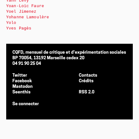
Yann Levy
Yoan-Loïc Faure
Yoel Jimenez
Yohanne Lamoulère
Yolo
Yves Pagès
CQFD, mensuel de critique et d’expérimentation sociales
BP 70054, 13192 Marseille cedex 20
04 91 90 25 04
Twitter
Contacts
Facebook
Crédits
Mastodon
Seenthis
RSS 2.0
Se connecter