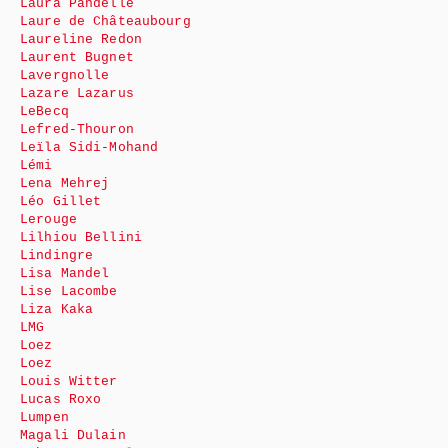
Laura Pandelle
Laure de Châteaubourg
Laureline Redon
Laurent Bugnet
Lavergnolle
Lazare Lazarus
LeBecq
Lefred-Thouron
Leïla Sidi-Mohand
Lémi
Lena Mehrej
Léo Gillet
Lerouge
Lilhiou Bellini
Lindingre
Lisa Mandel
Lise Lacombe
Liza Kaka
LMG
Loez
Loez
Louis Witter
Lucas Roxo
Lumpen
Magali Dulain