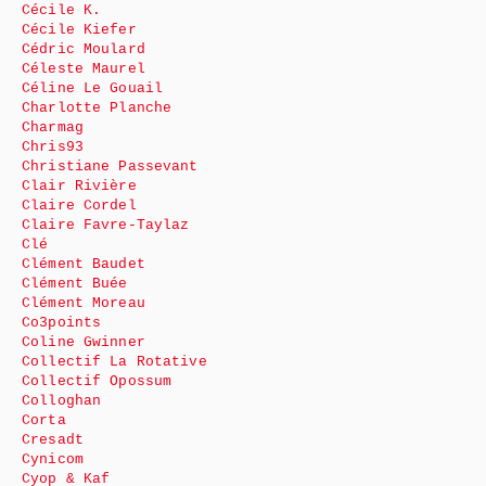
Cécile K.
Cécile Kiefer
Cédric Moulard
Céleste Maurel
Céline Le Gouail
Charlotte Planche
Charmag
Chris93
Christiane Passevant
Clair Rivière
Claire Cordel
Claire Favre-Taylaz
Clé
Clément Baudet
Clément Buée
Clément Moreau
Co3points
Coline Gwinner
Collectif La Rotative
Collectif Opossum
Colloghan
Corta
Cresadt
Cynicom
Cyop & Kaf