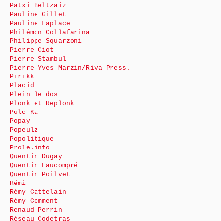
Patxi Beltzaiz
Pauline Gillet
Pauline Laplace
Philémon Collafarina
Philippe Squarzoni
Pierre Ciot
Pierre Stambul
Pierre-Yves Marzin/Riva Press.
Pirikk
Placid
Plein le dos
Plonk et Replonk
Pole Ka
Popay
Popeulz
Popolitique
Prole.info
Quentin Dugay
Quentin Faucompré
Quentin Poilvet
Rémi
Rémy Cattelain
Rémy Comment
Renaud Perrin
Réseau Codetras