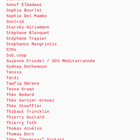
Soeuf Elbadawi
Sophie Bourlet
Sophie Del Mambo
Soulcié
Starsky-Hiriemann
Stéphane Blanquet
Stéphane Trapier
Stephanos Mangriotis
STPo
Sub.coop
Suzanne Friedel / SOS Méditerrannée
Sydney Onthemoon
Tanxxx
Tardi
Tawfiq Omrane
Tessa Kraan
Théo Bedard
Théo Garnier-Greuez
Théo Stoeffler
Thibaut Trincklin
Thierry Guitard
Thierry Toth
Thomas Azuélos
Thomas Dorn
Tôma "Verminax" Sickart