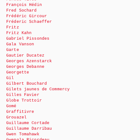
François Hédin
Fred Sochard
Frédéric Gircour
Fréderic Schaeffer
Fritz
Fritz Kahn
Gabriel Pissondes
Gala Vanson
Garte
Gautier Ducatez
Georges Azenstarck
Georges Debanne
Georgette
Gil
Gilbert Bouchard
Gilets jaunes de Commercy
Gilles Favier
Globe Trottoir
Gomé
Graffitivre
Grouazel
Guillaume Cortade
Guillaume Darribau
Gwen Tomahawk
Gwenola Ricordeau