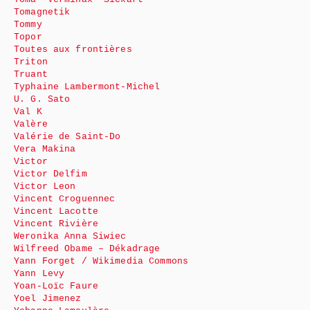
Tomagnetik
Tommy
Topor
Toutes aux frontières
Triton
Truant
Typhaine Lambermont-Michel
U. G. Sato
Val K
Valère
Valérie de Saint-Do
Vera Makina
Victor
Victor Delfim
Victor Leon
Vincent Croguennec
Vincent Lacotte
Vincent Rivière
Weronika Anna Siwiec
Wilfreed Obame – Dékadrage
Yann Forget / Wikimedia Commons
Yann Levy
Yoan-Loïc Faure
Yoel Jimenez