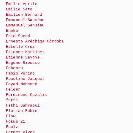
Emilie Aprile
Emilie Seto
Emilien Bernard
Emmanuel Sanséau
Emmanuel Sanséau
Eneko
Eric Sneed
Ernesto Aréchiga Córdoba
Estelle Cruz
Etienne Martinet
Étienne Savoye
Eugène Riousse
Fabcaro
Fabio Purino
Faustine Jacquot
Fayad Mohamed
Felder
Ferdinand Cazalis
ferri
Fethi Sahraoui
Florian Robin
Flow
Fokus 21
Foolz
Formes Vives