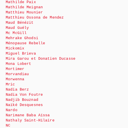
Mathilde Paix
Mathilde Meignan
Matthieu Mounier
Matthieu Ossona de Mendez
Maud Bénézit
Maud Guély
Mc McGill
Mehrake Ghodsi
Ménopause Rebelle
Mickomix
Miguel Brieva
Mira Garou et Donatien Ducasse
Mona Lobert
Mortimer
Morvandiau
Morwenna
Mric
Nadia Berz
Nadia Von Foutre
Nadjib Bouznad
Naïké Desquesnes
Nardo
Narimane Baba Aïssa
Nathaly Saint-Hilaire
NC