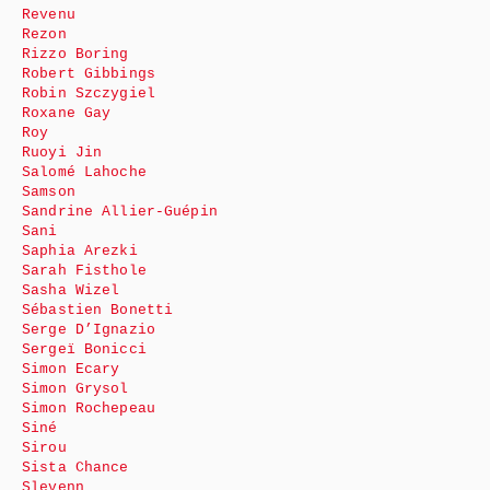
Revenu
Rezon
Rizzo Boring
Robert Gibbings
Robin Szczygiel
Roxane Gay
Roy
Ruoyi Jin
Salomé Lahoche
Samson
Sandrine Allier-Guépin
Sani
Saphia Arezki
Sarah Fisthole
Sasha Wizel
Sébastien Bonetti
Serge D’Ignazio
Sergeï Bonicci
Simon Ecary
Simon Grysol
Simon Rochepeau
Siné
Sirou
Sista Chance
Slevenn