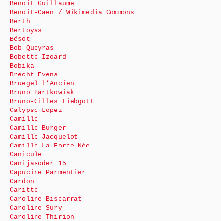
Benoit Guillaume
Benoit-Caen / Wikimedia Commons
Berth
Bertoyas
Bésot
Bob Queyras
Bobette Izoard
Bobika
Brecht Evens
Bruegel l’Ancien
Bruno Bartkowiak
Bruno-Gilles Liebgott
Calypso Lopez
Camille
Camille Burger
Camille Jacquelot
Camille La Force Née
Canicule
Canijasoder 15
Capucine Parmentier
Cardon
Caritte
Caroline Biscarrat
Caroline Sury
Caroline Thirion