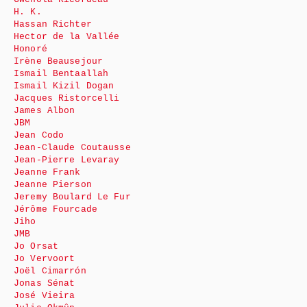
H. K.
Hassan Richter
Hector de la Vallée
Honoré
Irène Beausejour
Ismail Bentaallah
Ismail Kizil Dogan
Jacques Ristorcelli
James Albon
JBM
Jean Codo
Jean-Claude Coutausse
Jean-Pierre Levaray
Jeanne Frank
Jeanne Pierson
Jeremy Boulard Le Fur
Jérôme Fourcade
Jiho
JMB
Jo Orsat
Jo Vervoort
Joël Cimarrón
Jonas Sénat
José Vieira