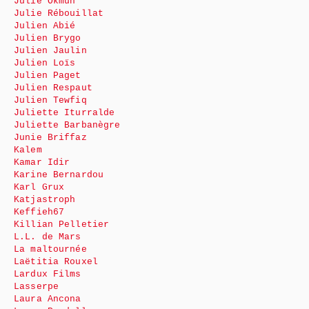
Julie Okmûn
Julie Rébouillat
Julien Abié
Julien Brygo
Julien Jaulin
Julien Loïs
Julien Paget
Julien Respaut
Julien Tewfiq
Juliette Iturralde
Juliette Barbanègre
Junie Briffaz
Kalem
Kamar Idir
Karine Bernardou
Karl Grux
Katjastroph
Keffieh67
Killian Pelletier
L.L. de Mars
La maltournée
Laëtitia Rouxel
Lardux Films
Lasserpe
Laura Ancona