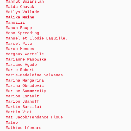
Mahmut Bozarslan
Maïda Chavak
Maïlys Vallade
Malika Moine
Manoïïïï
Manon Raupp
Mano Spreading
Manuel et Elodie Laquille.
Marcel Pitu
Marco Mendes
Margaux Wartelle
Marianne Wasowska
Mariano Agudo
Marie Robert
Marie-Madeleine Salvanes
Marina Margarina
Marina Obradovic
Marine Summercity
Marion Esnault
Marion Jdanoff
Martin Barzilai
Martin Viot
Mat Jacob/Tendance Floue.
Matéo
Mathieu Léonard