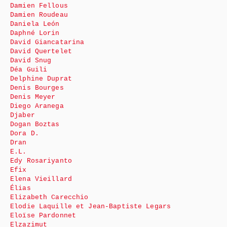
Damien Fellous
Damien Roudeau
Daniela León
Daphné Lorin
David Giancatarina
David Quertelet
David Snug
Déa Guili
Delphine Duprat
Denis Bourges
Denis Meyer
Diego Aranega
Djaber
Dogan Boztas
Dora D.
Dran
E.L.
Edy Rosariyanto
Efix
Elena Vieillard
Élias
Elizabeth Carecchio
Elodie Laquille et Jean-Baptiste Legars
Eloïse Pardonnet
Elzazimut