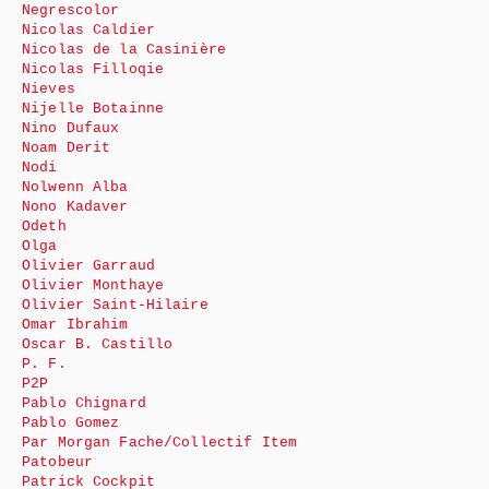
Negrescolor
Nicolas Caldier
Nicolas de la Casinière
Nicolas Filloqie
Nieves
Nijelle Botainne
Nino Dufaux
Noam Derit
Nodi
Nolwenn Alba
Nono Kadaver
Odeth
Olga
Olivier Garraud
Olivier Monthaye
Olivier Saint-Hilaire
Omar Ibrahim
Oscar B. Castillo
P. F.
P2P
Pablo Chignard
Pablo Gomez
Par Morgan Fache/Collectif Item
Patobeur
Patrick Cockpit