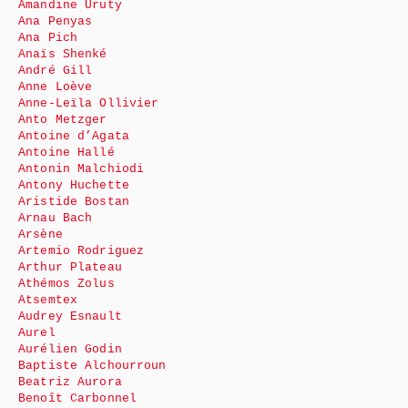
Amandine Uruty
Ana Penyas
Ana Pich
Anaïs Shenké
André Gill
Anne Loève
Anne-Leïla Ollivier
Anto Metzger
Antoine d’Agata
Antoine Hallé
Antonin Malchiodi
Antony Huchette
Aristide Bostan
Arnau Bach
Arsène
Artemio Rodriguez
Arthur Plateau
Athémos Zolus
Atsemtex
Audrey Esnault
Aurel
Aurélien Godin
Baptiste Alchourroun
Beatriz Aurora
Benoît Carbonnel