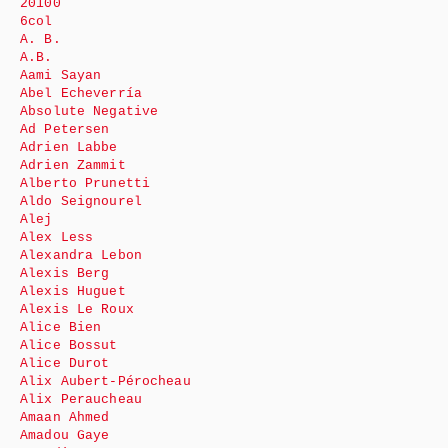
20100
6col
A. B.
A.B.
Aami Sayan
Abel Echeverría
Absolute Negative
Ad Petersen
Adrien Labbe
Adrien Zammit
Alberto Prunetti
Aldo Seignourel
Alej
Alex Less
Alexandra Lebon
Alexis Berg
Alexis Huguet
Alexis Le Roux
Alice Bien
Alice Bossut
Alice Durot
Alix Aubert-Pérocheau
Alix Peraucheau
Amaan Ahmed
Amadou Gaye