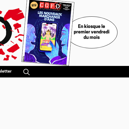
En kiosque le
premier vendredi
du mois
letter