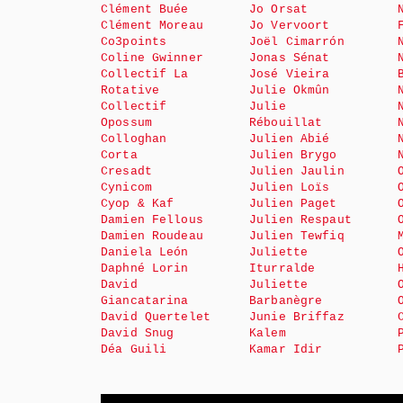
Clément Buée
Jo Orsat
Clément Moreau
Jo Vervoort
Co3points
Joël Cimarrón
Coline Gwinner
Jonas Sénat
Collectif La
José Vieira
Rotative
Julie Okmûn
Collectif
Julie
Opossum
Rébouillat
Colloghan
Julien Abié
Corta
Julien Brygo
Cresadt
Julien Jaulin
Cynicom
Julien Loïs
Cyop & Kaf
Julien Paget
Damien Fellous
Julien Respaut
Damien Roudeau
Julien Tewfiq
Daniela León
Juliette
Daphné Lorin
Iturralde
David
Juliette
Giancatarina
Barbanègre
David Quertelet
Junie Briffaz
David Snug
Kalem
Déa Guili
Kamar Idir