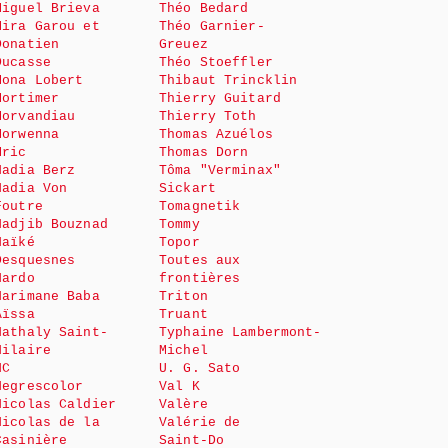
Miguel Brieva
Théo Bedard
Mira Garou et
Théo Garnier-
Donatien
Greuez
Ducasse
Théo Stoeffler
Mona Lobert
Thibaut Trincklin
Mortimer
Thierry Guitard
Morvandiau
Thierry Toth
Morwenna
Thomas Azuélos
Mric
Thomas Dorn
Nadia Berz
Tôma "Verminax"
Nadia Von
Sickart
Foutre
Tomagnetik
Nadjib Bouznad
Tommy
Naïké
Topor
Desquesnes
Toutes aux
Nardo
frontières
Narimane Baba
Triton
Aïssa
Truant
Nathaly Saint-
Typhaine Lambermont-
Hilaire
Michel
NC
U. G. Sato
Negrescolor
Val K
Nicolas Caldier
Valère
Nicolas de la
Valérie de
Casinière
Saint-Do