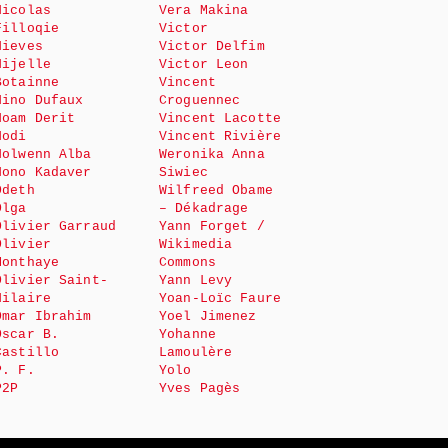
Nicolas
Vera Makina
Filloqie
Victor
Nieves
Victor Delfim
Nijelle
Victor Leon
Botainne
Vincent
Nino Dufaux
Croguennec
Noam Derit
Vincent Lacotte
Nodi
Vincent Rivière
Nolwenn Alba
Weronika Anna
Nono Kadaver
Siwiec
Odeth
Wilfreed Obame
Olga
– Dékadrage
Olivier Garraud
Yann Forget /
Olivier
Wikimedia
Monthaye
Commons
Olivier Saint-
Yann Levy
Hilaire
Yoan-Loïc Faure
Omar Ibrahim
Yoel Jimenez
Oscar B.
Yohanne
Castillo
Lamoulère
P. F.
Yolo
P2P
Yves Pagès