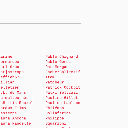
Karine
Pablo Chignard
Bernardou
Pablo Gomez
Karl Grux
Par Morgan
Katjastroph
Fache/Collectif
Keffieh67
Item
Killian
Patobeur
Pelletier
Patrick Cockpit
L.L. de Mars
Patxi Beltzaiz
La maltournée
Pauline Gillet
Laëtitia Rouxel
Pauline Laplace
Lardux Films
Philémon
Lasserpe
Collafarina
Laura Ancona
Philippe
Laura Pandelle
Squarzoni