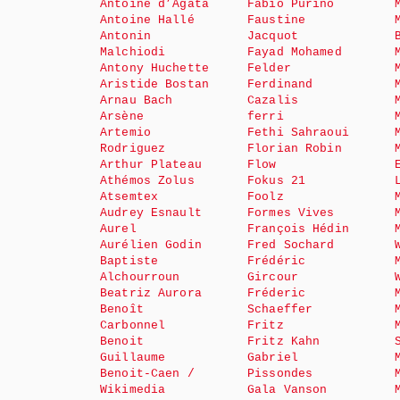
Antoine d’Agata
Fabio Purino
Antoine Hallé
Faustine
Antonin
Jacquot
Malchiodi
Fayad Mohamed
Antony Huchette
Felder
Aristide Bostan
Ferdinand
Arnau Bach
Cazalis
Arsène
ferri
Artemio
Fethi Sahraoui
Rodriguez
Florian Robin
Arthur Plateau
Flow
Athémos Zolus
Fokus 21
Atsemtex
Foolz
Audrey Esnault
Formes Vives
Aurel
François Hédin
Aurélien Godin
Fred Sochard
Baptiste
Frédéric
Alchourroun
Gircour
Beatriz Aurora
Fréderic
Benoît
Schaeffer
Carbonnel
Fritz
Benoit
Fritz Kahn
Guillaume
Gabriel
Benoit-Caen /
Pissondes
Wikimedia
Gala Vanson