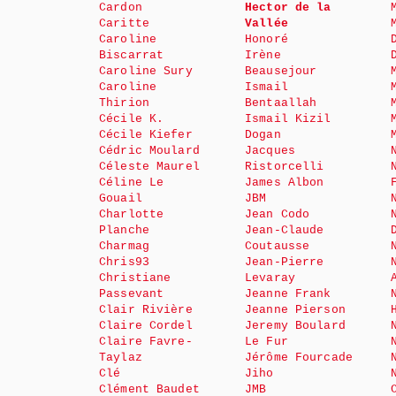
Cardon
Hector de la
Caritte
Vallée
Caroline
Honoré
Biscarrat
Irène
Caroline Sury
Beausejour
Caroline
Ismail
Thirion
Bentaallah
Cécile K.
Ismail Kizil
Cécile Kiefer
Dogan
Cédric Moulard
Jacques
Céleste Maurel
Ristorcelli
Céline Le
James Albon
Gouail
JBM
Charlotte
Jean Codo
Planche
Jean-Claude
Charmag
Coutausse
Chris93
Jean-Pierre
Christiane
Levaray
Passevant
Jeanne Frank
Clair Rivière
Jeanne Pierson
Claire Cordel
Jeremy Boulard
Claire Favre-
Le Fur
Taylaz
Jérôme Fourcade
Clé
Jiho
Clément Baudet
JMB