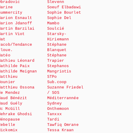
Obradovic
Slevenn
Marine
Soeuf Elbadawi
Summercity
Sophie Bourlet
Marion Esnault
Sophie Del
Marion Jdanoff
Mambo
Martin Barzilai
Soulcié
Martin Viot
Starsky-
Mat
Hiriemann
Jacob/Tendance
Stéphane
Floue.
Blanquet
Matéo
Stéphane
Mathieu Léonard
Trapier
Mathilde Paix
Stephanos
Mathilde Meignan
Mangriotis
Matthieu
STPo
Mounier
Sub.coop
Matthieu Ossona
Suzanne Friedel
de Mendez
/ SOS
Maud Bénézit
Méditerrannée
Maud Guély
Sydney
Mc McGill
Onthemoon
Mehrake Ghodsi
Tanxxx
Ménopause
Tardi
Rebelle
Tawfiq Omrane
Mickomix
Tessa Kraan