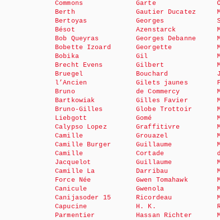
Commons
Garte
Berth
Gautier Ducatez
Bertoyas
Georges
Bésot
Azenstarck
Bob Queyras
Georges Debanne
Bobette Izoard
Georgette
Bobika
Gil
Brecht Evens
Gilbert
Bruegel
Bouchard
l’Ancien
Gilets jaunes
Bruno
de Commercy
Bartkowiak
Gilles Favier
Bruno-Gilles
Globe Trottoir
Liebgott
Gomé
Calypso Lopez
Graffitivre
Camille
Grouazel
Camille Burger
Guillaume
Camille
Cortade
Jacquelot
Guillaume
Camille La
Darribau
Force Née
Gwen Tomahawk
Canicule
Gwenola
Canijasoder 15
Ricordeau
Capucine
H. K.
Parmentier
Hassan Richter