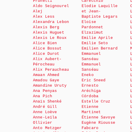
Prunetti
Carecchio
Aldo Seignourel
Elodie Laquille
Alej
et Jean-
Alex Less
Baptiste Legars
Alexandra Lebon
Eloïse
Alexis Berg
Pardonnet
Alexis Huguet
Elzazimut
Alexis Le Roux
Emilie Aprile
Alice Bien
Emilie Seto
Alice Bossut
Emilien Bernard
Alice Durot
Emmanuel
Alix Aubert-
Sanséau
Pérocheau
Emmanuel
Alix Peraucheau
Sanséau
Amaan Ahmed
Eneko
Amadou Gaye
Eric Sneed
Amandine Uruty
Ernesto
Ana Penyas
Aréchiga
Ana Pich
Córdoba
Anaïs Shenké
Estelle Cruz
André Gill
Etienne
Anne Loève
Martinet
Anne-Leïla
Étienne Savoye
Ollivier
Eugène Riousse
Anto Metzger
Fabcaro