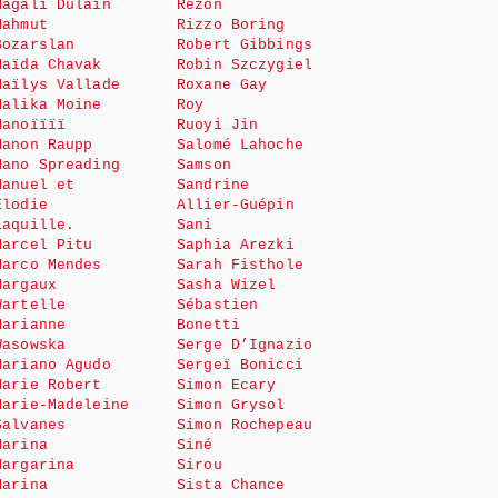
Magali Dulain
Rezon
Mahmut
Rizzo Boring
Bozarslan
Robert Gibbings
Maïda Chavak
Robin Szczygiel
Maïlys Vallade
Roxane Gay
Malika Moine
Roy
Manoïïïï
Ruoyi Jin
Manon Raupp
Salomé Lahoche
Mano Spreading
Samson
Manuel et
Sandrine
Elodie
Allier-Guépin
Laquille.
Sani
Marcel Pitu
Saphia Arezki
Marco Mendes
Sarah Fisthole
Margaux
Sasha Wizel
Wartelle
Sébastien
Marianne
Bonetti
Wasowska
Serge D’Ignazio
Mariano Agudo
Sergeï Bonicci
Marie Robert
Simon Ecary
Marie-Madeleine
Simon Grysol
Salvanes
Simon Rochepeau
Marina
Siné
Margarina
Sirou
Marina
Sista Chance