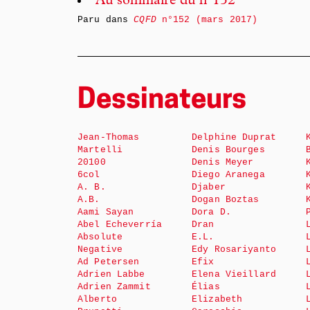
Au sommaire du n°152
Paru dans
CQFD
n°152 (mars 2017)
Dessinateurs
Jean-Thomas
Delphine Duprat
Martelli
Denis Bourges
20100
Denis Meyer
6col
Diego Aranega
A. B.
Djaber
A.B.
Dogan Boztas
Aami Sayan
Dora D.
Abel Echeverría
Dran
Absolute
E.L.
Negative
Edy Rosariyanto
Ad Petersen
Efix
Adrien Labbe
Elena Vieillard
Adrien Zammit
Élias
Alberto
Elizabeth