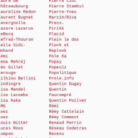
Laure de
Pierre Ciot
Châteaubourg
Pierre Stambul
Laureline Redon
Pierre-Yves
Laurent Bugnet
Marzin/Riva
Lavergnolle
Press.
Lazare Lazarus
Pirikk
LeBecq
Placid
Lefred-Thouron
Plein le dos
Leïla Sidi-
Plonk et
Mohand
Replonk
Lémi
Pole Ka
Lena Mehrej
Popay
Léo Gillet
Popeulz
Lerouge
Popolitique
Lilhiou Bellini
Prole.info
Lindingre
Quentin Dugay
Lisa Mandel
Quentin
Lise Lacombe
Faucompré
Liza Kaka
Quentin Poilvet
LMG
Rémi
Loez
Rémy Cattelain
Loez
Rémy Comment
Louis Witter
Renaud Perrin
Lucas Roxo
Réseau Codetras
Lumpen
Revenu