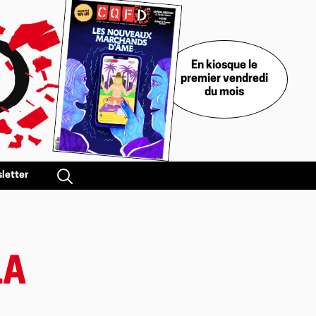
En kiosque le
premier vendredi
du mois
letter
LA