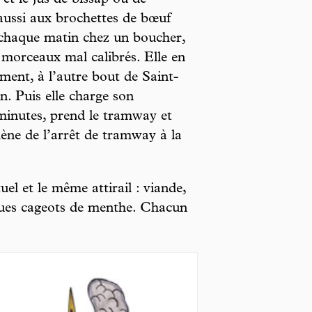
et le jus de bissap ou de
 aussi aux brochettes de bœuf
t chaque matin chez un boucher,
 morceaux mal calibrés. Elle en
ent, à l’autre bout de Saint-
n. Puis elle charge son
minutes, prend le tramway et
 mène de l’arrêt de tramway à la
uel et le même attirail : viande,
lques cageots de menthe. Chacun