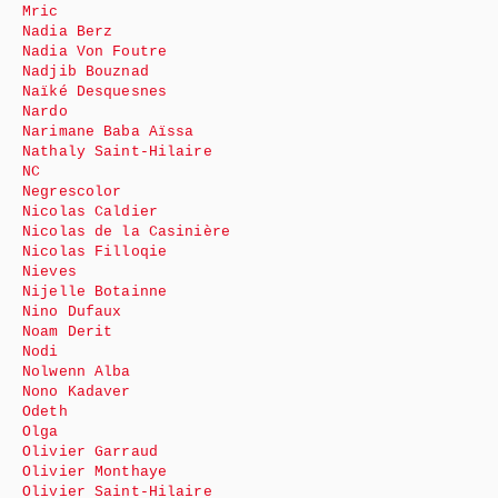
Mric
Nadia Berz
Nadia Von Foutre
Nadjib Bouznad
Naïké Desquesnes
Nardo
Narimane Baba Aïssa
Nathaly Saint-Hilaire
NC
Negrescolor
Nicolas Caldier
Nicolas de la Casinière
Nicolas Filloqie
Nieves
Nijelle Botainne
Nino Dufaux
Noam Derit
Nodi
Nolwenn Alba
Nono Kadaver
Odeth
Olga
Olivier Garraud
Olivier Monthaye
Olivier Saint-Hilaire