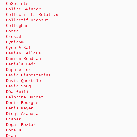
Co3points
Coline Gwinner
Collectif La Rotative
Collectif Opossum
Colloghan
Corta
Cresadt
Cynicom
Cyop & Kaf
Damien Fellous
Damien Roudeau
Daniela León
Daphné Lorin
David Giancatarina
David Quertelet
David Snug
Déa Guili
Delphine Duprat
Denis Bourges
Denis Meyer
Diego Aranega
Djaber
Dogan Boztas
Dora D.
Dran