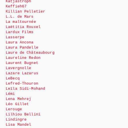
Katjastroph
Keffieh67
Killian Pelletier
L.L. de Mars
La maltournée
Laëtitia Rouxel
Lardux Films
Lasserpe
Laura Ancona
Laura Pandelle
Laure de Châteaubourg
Laureline Redon
Laurent Bugnet
Lavergnolle
Lazare Lazarus
LeBecq
Lefred-Thouron
Leïla Sidi-Mohand
Lémi
Lena Mehrej
Léo Gillet
Lerouge
Lilhiou Bellini
Lindingre
Lisa Mandel