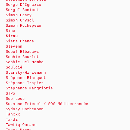
Serge D’Ignazio
Sergeï Bonicci
Simon Ecary
Simon Grysol
Simon Rochepeau
Siné
Sirou
Sista Chance
Slevenn
Soeuf Elbadawi
Sophie Bourlet
Sophie Del Mambo
Soulcié
Starsky-Hiriemann
Stéphane Blanquet
Stéphane Trapier
Stephanos Mangriotis
STPo
Sub.coop
Suzanne Friedel / SOS Méditerrannée
Sydney Onthemoon
Tanxxx
Tardi
Tawfiq Omrane