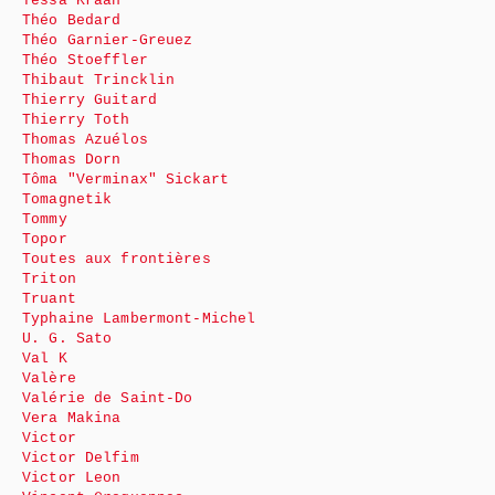
Tessa Kraan
Théo Bedard
Théo Garnier-Greuez
Théo Stoeffler
Thibaut Trincklin
Thierry Guitard
Thierry Toth
Thomas Azuélos
Thomas Dorn
Tôma "Verminax" Sickart
Tomagnetik
Tommy
Topor
Toutes aux frontières
Triton
Truant
Typhaine Lambermont-Michel
U. G. Sato
Val K
Valère
Valérie de Saint-Do
Vera Makina
Victor
Victor Delfim
Victor Leon