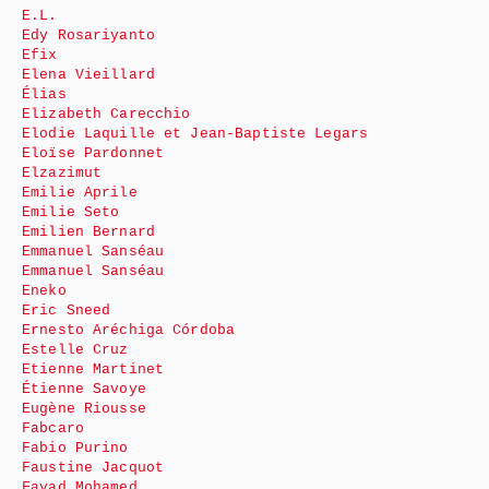
E.L.
Edy Rosariyanto
Efix
Elena Vieillard
Élias
Elizabeth Carecchio
Elodie Laquille et Jean-Baptiste Legars
Eloïse Pardonnet
Elzazimut
Emilie Aprile
Emilie Seto
Emilien Bernard
Emmanuel Sanséau
Emmanuel Sanséau
Eneko
Eric Sneed
Ernesto Aréchiga Córdoba
Estelle Cruz
Etienne Martinet
Étienne Savoye
Eugène Riousse
Fabcaro
Fabio Purino
Faustine Jacquot
Fayad Mohamed