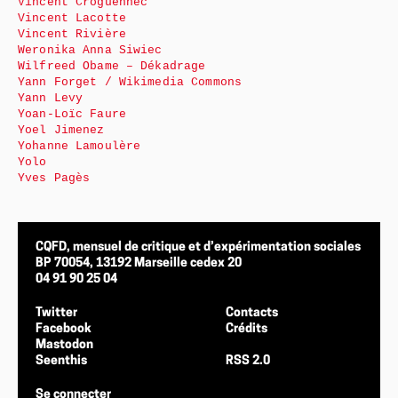
Vincent Croguennec
Vincent Lacotte
Vincent Rivière
Weronika Anna Siwiec
Wilfreed Obame – Dékadrage
Yann Forget / Wikimedia Commons
Yann Levy
Yoan-Loïc Faure
Yoel Jimenez
Yohanne Lamoulère
Yolo
Yves Pagès
CQFD, mensuel de critique et d’expérimentation sociales
BP 70054, 13192 Marseille cedex 20
04 91 90 25 04
Twitter
Contacts
Facebook
Crédits
Mastodon
Seenthis
RSS 2.0
Se connecter