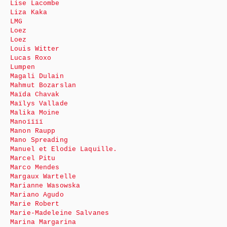
Lise Lacombe
Liza Kaka
LMG
Loez
Loez
Louis Witter
Lucas Roxo
Lumpen
Magali Dulain
Mahmut Bozarslan
Maïda Chavak
Maïlys Vallade
Malika Moine
Manoïïïï
Manon Raupp
Mano Spreading
Manuel et Elodie Laquille.
Marcel Pitu
Marco Mendes
Margaux Wartelle
Marianne Wasowska
Mariano Agudo
Marie Robert
Marie-Madeleine Salvanes
Marina Margarina