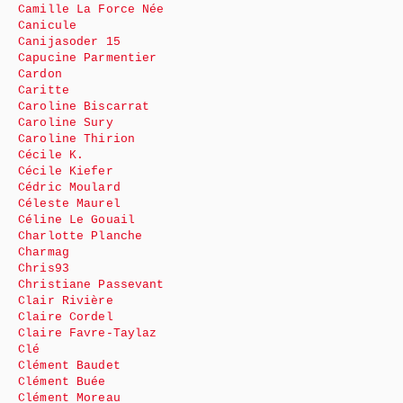
Camille La Force Née
Canicule
Canijasoder 15
Capucine Parmentier
Cardon
Caritte
Caroline Biscarrat
Caroline Sury
Caroline Thirion
Cécile K.
Cécile Kiefer
Cédric Moulard
Céleste Maurel
Céline Le Gouail
Charlotte Planche
Charmag
Chris93
Christiane Passevant
Clair Rivière
Claire Cordel
Claire Favre-Taylaz
Clé
Clément Baudet
Clément Buée
Clément Moreau