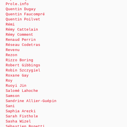
Prole.info
Quentin Dugay
Quentin Faucompré
Quentin Poilvet
Rémi
Rémy Cattelain
Rémy Comment
Renaud Perrin
Réseau Codetras
Revenu
Rezon
Rizzo Boring
Robert Gibbings
Robin Szczygiel
Roxane Gay
Roy
Ruoyi Jin
Salomé Lahoche
Samson
Sandrine Allier-Guépin
Sani
Saphia Arezki
Sarah Fisthole
Sasha Wizel
Sébastien Bonetti