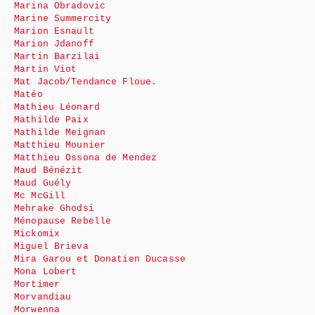
Marina Obradovic
Marine Summercity
Marion Esnault
Marion Jdanoff
Martin Barzilai
Martin Viot
Mat Jacob/Tendance Floue.
Matéo
Mathieu Léonard
Mathilde Paix
Mathilde Meignan
Matthieu Mounier
Matthieu Ossona de Mendez
Maud Bénézit
Maud Guély
Mc McGill
Mehrake Ghodsi
Ménopause Rebelle
Mickomix
Miguel Brieva
Mira Garou et Donatien Ducasse
Mona Lobert
Mortimer
Morvandiau
Morwenna