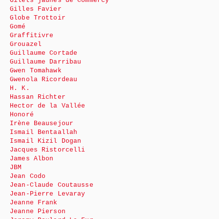
Gilets jaunes de Commercy
Gilles Favier
Globe Trottoir
Gomé
Graffitivre
Grouazel
Guillaume Cortade
Guillaume Darribau
Gwen Tomahawk
Gwenola Ricordeau
H. K.
Hassan Richter
Hector de la Vallée
Honoré
Irène Beausejour
Ismail Bentaallah
Ismail Kizil Dogan
Jacques Ristorcelli
James Albon
JBM
Jean Codo
Jean-Claude Coutausse
Jean-Pierre Levaray
Jeanne Frank
Jeanne Pierson