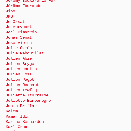
Jeremy Boulard Le Fur
Jérôme Fourcade
Jiho
JMB
Jo Orsat
Jo Vervoort
Joël Cimarrón
Jonas Sénat
José Vieira
Julie Okmûn
Julie Rébouillat
Julien Abié
Julien Brygo
Julien Jaulin
Julien Loïs
Julien Paget
Julien Respaut
Julien Tewfiq
Juliette Iturralde
Juliette Barbanègre
Junie Briffaz
Kalem
Kamar Idir
Karine Bernardou
Karl Grux