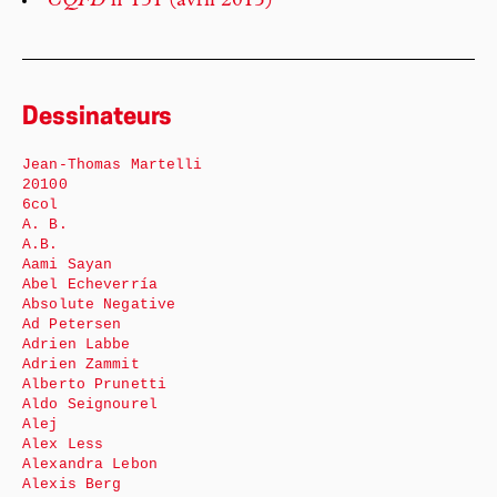
CQFD
n°131 (avril 2015)
Dessinateurs
Jean-Thomas Martelli
20100
6col
A. B.
A.B.
Aami Sayan
Abel Echeverría
Absolute Negative
Ad Petersen
Adrien Labbe
Adrien Zammit
Alberto Prunetti
Aldo Seignourel
Alej
Alex Less
Alexandra Lebon
Alexis Berg