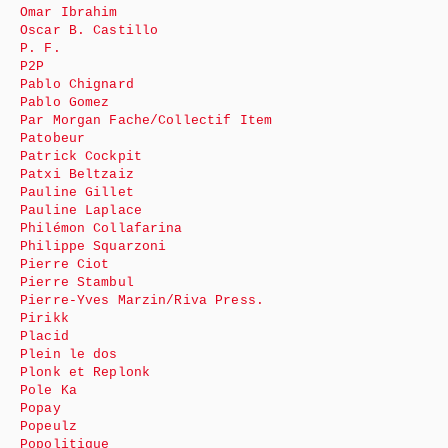
Omar Ibrahim
Oscar B. Castillo
P. F.
P2P
Pablo Chignard
Pablo Gomez
Par Morgan Fache/Collectif Item
Patobeur
Patrick Cockpit
Patxi Beltzaiz
Pauline Gillet
Pauline Laplace
Philémon Collafarina
Philippe Squarzoni
Pierre Ciot
Pierre Stambul
Pierre-Yves Marzin/Riva Press.
Pirikk
Placid
Plein le dos
Plonk et Replonk
Pole Ka
Popay
Popeulz
Popolitique