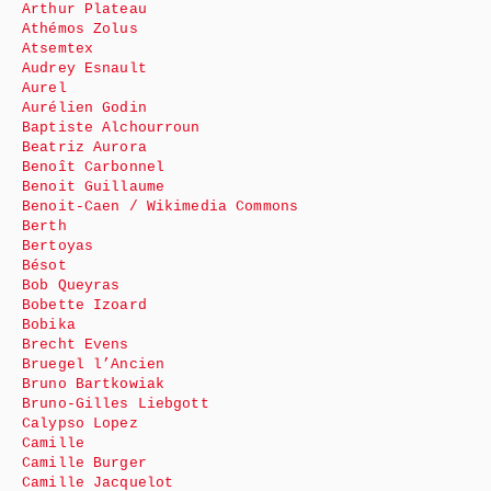
Arthur Plateau
Athémos Zolus
Atsemtex
Audrey Esnault
Aurel
Aurélien Godin
Baptiste Alchourroun
Beatriz Aurora
Benoît Carbonnel
Benoit Guillaume
Benoit-Caen / Wikimedia Commons
Berth
Bertoyas
Bésot
Bob Queyras
Bobette Izoard
Bobika
Brecht Evens
Bruegel l’Ancien
Bruno Bartkowiak
Bruno-Gilles Liebgott
Calypso Lopez
Camille
Camille Burger
Camille Jacquelot