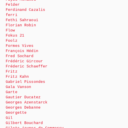
Felder
Ferdinand Cazalis
ferri
Fethi Sahraoui
Florian Robin
Flow
Fokus 21
Foolz
Formes Vives
François Hédin
Fred Sochard
Frédéric Gircour
Fréderic Schaeffer
Fritz
Fritz Kahn
Gabriel Pissondes
Gala Vanson
Garte
Gautier Ducatez
Georges Azenstarck
Georges Debanne
Georgette
Gil
Gilbert Bouchard