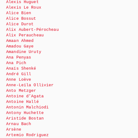
Alexis Huguet
Alexis Le Roux
Alice Bien
Alice Bossut
Alice Durot
Alix Aubert-Pérocheau
Alix Peraucheau
Amaan Ahmed
Amadou Gaye
Amandine Uruty
Ana Penyas
Ana Pich
Anaïs Shenké
André Gill
Anne Loève
Anne-Leïla Ollivier
Anto Metzger
Antoine d’Agata
Antoine Hallé
Antonin Malchiodi
Antony Huchette
Aristide Bostan
Arnau Bach
Arsène
Artemio Rodriguez