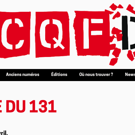
Anciens numéros
Éditions
Où nous trouver ?
News
 DU 131
il.