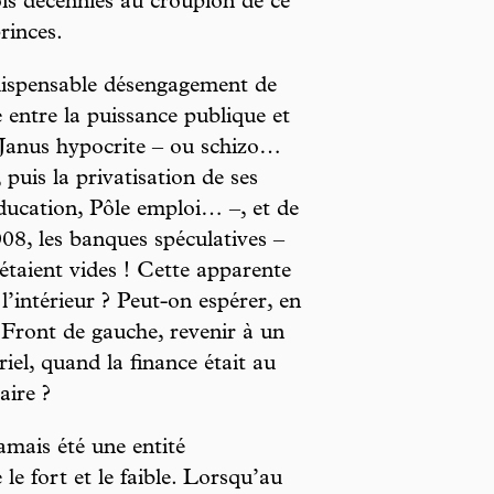
ois décennies au croupion de ce
rinces.
indispensable désengagement de
e entre la puissance publique et
un Janus hypocrite – ou schizo…
puis la privatisation de ses
’éducation, Pôle emploi… –, et de
2008, les banques spéculatives –
 étaient vides ! Cette apparente
 l’intérieur ? Peut-on espérer, en
Front de gauche, revenir à un
iel, quand la finance était au
aire ?
amais été une entité
le fort et le faible. Lorsqu’au