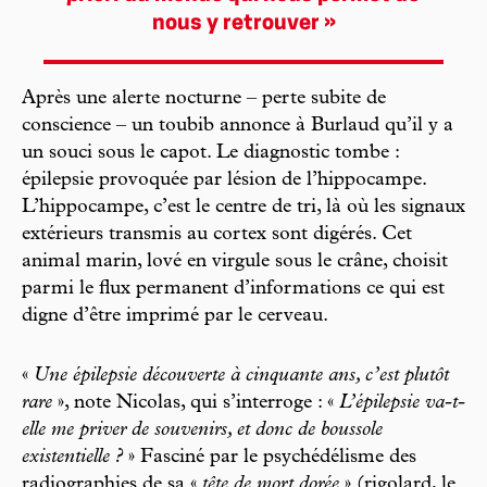
nous y retrouver »
Après une alerte nocturne – perte subite de
conscience – un toubib annonce à Burlaud qu’il y a
un souci sous le capot. Le diagnostic tombe :
épilepsie provoquée par lésion de l’hippocampe.
L’hippocampe, c’est le centre de tri, là où les signaux
extérieurs transmis au cortex sont digérés. Cet
animal marin, lové en virgule sous le crâne, choisit
parmi le flux permanent d’informations ce qui est
digne d’être imprimé par le cerveau.
«
Une épilepsie découverte à cinquante ans, c’est plutôt
rare
», note Nicolas, qui s’interroge : «
L’épilepsie va-t-
elle me priver de souvenirs, et donc de boussole
existentielle ?
» Fasciné par le psychédélisme des
radiographies de sa «
tête de mort dorée
» (rigolard, le