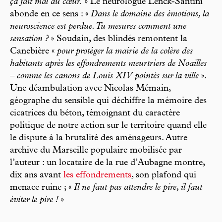
ça fait mal au cœur.
» Le neurologue Lenck-Santini
abonde en ce sens : «
Dans le domaine des émotions, la
neuroscience est perdue. Tu mesures comment une
sensation ?
» Soudain, des blindés remontent la
Canebière «
pour protéger la mairie de la colère des
habitants après les effondrements meurtriers de Noailles
– comme les canons de Louis XIV pointés sur la ville
».
Une déambulation avec Nicolas Mémain,
géographe du sensible qui déchiffre la mémoire des
cicatrices du béton, témoignant du caractère
politique de notre action sur le territoire quand elle
le dispute à la brutalité des aménageurs. Autre
archive du Marseille populaire mobilisée par
l’auteur : un locataire de la rue d’Aubagne montre,
dix ans avant
les effondrements
, son plafond qui
menace ruine ; «
Il ne faut pas attendre le pire, il faut
éviter le pire !
»