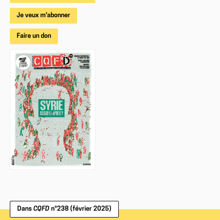
Je veux m'abonner
Faire un don
Dans
CQFD
n°238 (février 2025)