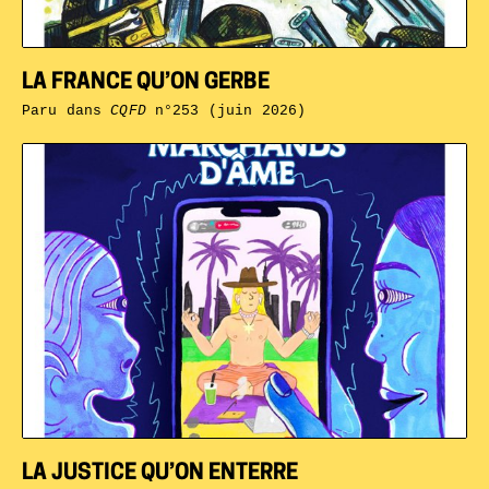
LA FRANCE QU’ON GERBE
Paru dans
CQFD
n°253 (juin 2026)
LA JUSTICE QU’ON ENTERRE