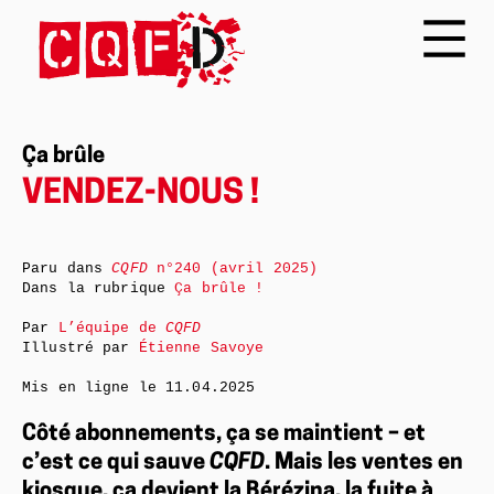
Ça brûle
VENDEZ-NOUS !
Paru dans
CQFD
n°240 (avril 2025)
Dans la rubrique
Ça brûle !
Par
L’équipe de
CQFD
Illustré par
Étienne Savoye
Mis en ligne le
11.04.2025
Côté abonnements, ça se maintient – et
c’est ce qui sauve
CQFD
. Mais les ventes en
kiosque, ça devient la Bérézina, la fuite à