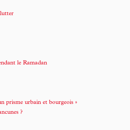
lutter
pendant le Ramadan
un prisme urbain et bourgeois »
rancunes ?