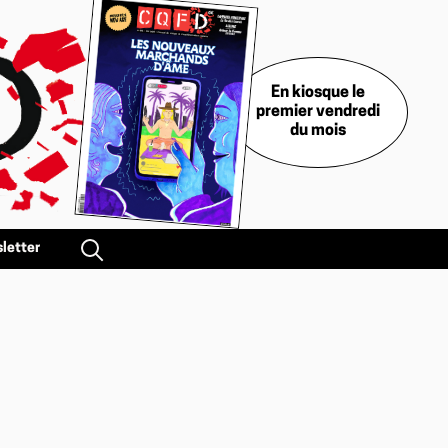
En kiosque le
premier vendredi
du mois
letter