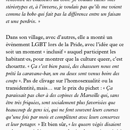
rencontré les chasseurs du coin. Je voulais casser mes
stéréotypes et, à l’inverse, je voulais pas qu’ils me voient
comme la bobo qui fait pas la différence entre un faisan
et une perdrix.
»
Dans son village, avec d’autres, elle a monté un
événement LGBT lors de la Pride, avec l’idée que ce
soit un moment « inclusif » auquel participent les
habitant·es, pour montrer que la culture queer, c’est
chouette. «
Ça s’est bien passé, des chasseurs nous ont
prêté la caravane-bar, un ou deux sont venus boire des
coups
». Pas de clivage sur l’homosexualité ou la
transidentité, mais… sur le prix du pichet : «
Ça
paraissait pas cher à des copines de Marseille qui, sans
être très friquées, sont socialement plus favorisées que
beaucoup de gens ici, qui ne font souvent leurs courses
qu’une fois par mois et complètent avec leurs conserves
et leur potager.
» Et bien sûr, «
les queers végés disaient