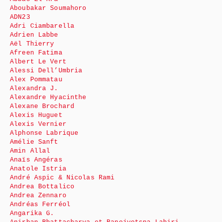
Aboubakar Soumahoro
ADN23
Adri Ciambarella
Adrien Labbe
Aël Thierry
Afreen Fatima
Albert Le Vert
Alessi Dell’Umbria
Alex Pommatau
Alexandra J.
Alexandre Hyacinthe
Alexane Brochard
Alexis Huguet
Alexis Vernier
Alphonse Labrique
Amélie Sanft
Amin Allal
Anaïs Angéras
Anatole Istria
André Aspic & Nicolas Rami
Andrea Bottalico
Andrea Zennaro
Andréas Ferréol
Angarika G.