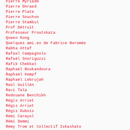
Pierre Myriade
Pierre Onraed
Pierre Plate
Pierre Souchon
Pierre Stambul
Prof Détruit
Professeur Proutskaïa
Queen Kong
Quelques ami.es de Fabrice Boromée
Rabha Attaf
Rafael Campagnolo
Rafaël Snoriguzzi
Rafik Chekkat
Raphaël Boukandoura
Raphaël Kempf
Raphaël Lebrujah
Raúl Guillén
Ravi Tala
Redouane Benchikh
Régis Arriet
Régis Arriet
Régis Dubois
Rémi Carayol
Rémi Demmi
Rémy Trom et Collectif Iskashato