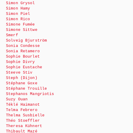
Simon Grysol
Simon Hamy
Simon Piel
Simon Rico
Simone Fumée
Simone Sittwe
Smerf
Solveig Bjurström
Sonia Condesse
Sonia Retamero
Sophie Bourlet
Sophie Divry
Sophie Eustache
Steeve Stiv
Steph (Dijon)
Stéphane Goxe
Stéphane Trouille
Stephanos Mangriotis
Suzy Ouan
Téklé Haimanot
Telma Febrero
Thelma Susbielle
Théo Stoeffler
Theresa Kühnert
Thibault Mazé