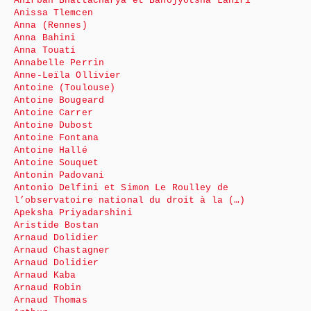
Anirban Bhattacharya et Banojyotsna Lahiri
Anissa Tlemcen
Anna (Rennes)
Anna Bahini
Anna Touati
Annabelle Perrin
Anne-Leïla Ollivier
Antoine (Toulouse)
Antoine Bougeard
Antoine Carrer
Antoine Dubost
Antoine Fontana
Antoine Hallé
Antoine Souquet
Antonin Padovani
Antonio Delfini et Simon Le Roulley de
l’observatoire national du droit à la (…)
Apeksha Priyadarshini
Aristide Bostan
Arnaud Dolidier
Arnaud Chastagner
Arnaud Dolidier
Arnaud Kaba
Arnaud Robin
Arnaud Thomas