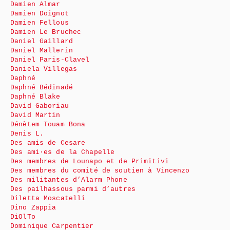
Damien Almar
Damien Doignot
Damien Fellous
Damien Le Bruchec
Daniel Gaillard
Daniel Mallerin
Daniel Paris-Clavel
Daniela Villegas
Daphné
Daphné Bédinadé
Daphné Blake
David Gaboriau
David Martin
Dénètem Touam Bona
Denis L.
Des amis de Cesare
Des ami·es de la Chapelle
Des membres de Lounapo et de Primitivi
Des membres du comité de soutien à Vincenzo
Des militantes d’Alarm Phone
Des pailhassous parmi d’autres
Diletta Moscatelli
Dino Zappia
DiOlTo
Dominique Carpentier