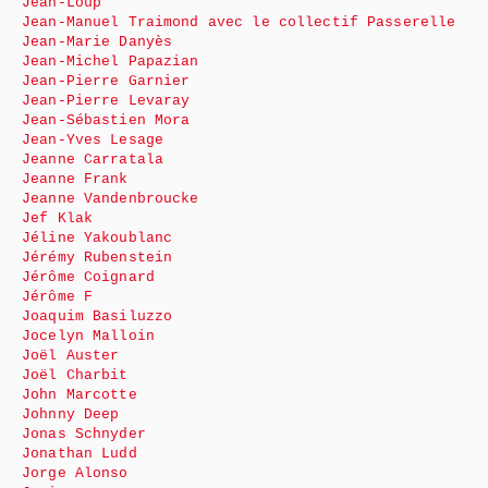
Jean-Loup
Jean-Manuel Traimond avec le collectif Passerelle
Jean-Marie Danyès
Jean-Michel Papazian
Jean-Pierre Garnier
Jean-Pierre Levaray
Jean-Sébastien Mora
Jean-Yves Lesage
Jeanne Carratala
Jeanne Frank
Jeanne Vandenbroucke
Jef Klak
Jéline Yakoublanc
Jérémy Rubenstein
Jérôme Coignard
Jérôme F
Joaquim Basiluzzo
Jocelyn Malloin
Joël Auster
Joël Charbit
John Marcotte
Johnny Deep
Jonas Schnyder
Jonathan Ludd
Jorge Alonso