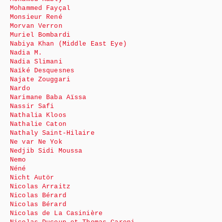
Mohammed Fayçal
Monsieur René
Morvan Verron
Muriel Bombardi
Nabiya Khan (Middle East Eye)
Nadia M.
Nadia Slimani
Naïké Desquesnes
Najate Zouggari
Nardo
Narimane Baba Aïssa
Nassir Safi
Nathalia Kloos
Nathalie Caton
Nathaly Saint-Hilaire
Ne var Ne Yok
Nedjib Sidi Moussa
Nemo
Néné
Nicht Autör
Nicolas Arraitz
Nicolas Bérard
Nicolas Bérard
Nicolas de La Casinière