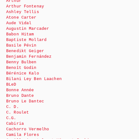
Arthur
Arthur Fontenay
Ashley Tellis
Atone Carter
Aude Vidal
Augustin Marcader
Babon Hitam
Baptiste Mollard
Basile Pévin
Benedikt Geiger
Benjamin Fernández
Benny Bulben
Benoît Godin
Bérénice Kalo
Bilani Ley Ben Laachen
BLeD
Bonne Année
Bruno Dante
Bruno Le Dantec
C. D.
C. Roulet
C.G.
Cabiria
Cachorro Vermelho
Camila Flores