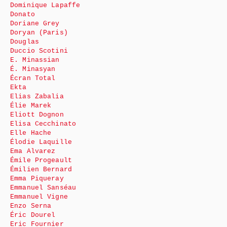
Dominique Lapaffe
Donato
Doriane Grey
Doryan (Paris)
Douglas
Duccio Scotini
E. Minassian
É. Minasyan
Écran Total
Ekta
Elias Zabalia
Élie Marek
Eliott Dognon
Elisa Cecchinato
Elle Hache
Élodie Laquille
Ema Alvarez
Émile Progeault
Émilien Bernard
Emma Piqueray
Emmanuel Sanséau
Emmanuel Vigne
Enzo Serna
Éric Dourel
Eric Fournier