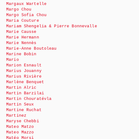
Margaux Wartelle
Margo Chou
Margo Sofia Chou
Maria Couture
Mariam Shengelia & Pierre Bonnevalle
Marie Causse
Marie Hermann
Marie Nennès
Marie-Anne Boutoleau
Marine Bobin
Mario
Marion Esnault
Marius Jouanny
Marius Rivière
Marlène Benquet
Martin Alric
Martin Barzilai
Martin Chouratévla
Martin Seux
Martine Ruchat
Martinez
Maryse Chebbi
Mateo Matzo
Mateo Mazzo
Matéo Morsi