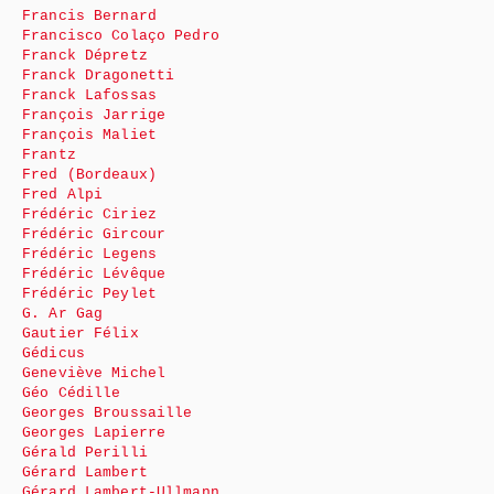
Francis Bernard
Francisco Colaço Pedro
Franck Dépretz
Franck Dragonetti
Franck Lafossas
François Jarrige
François Maliet
Frantz
Fred (Bordeaux)
Fred Alpi
Frédéric Ciriez
Frédéric Gircour
Frédéric Legens
Frédéric Lévêque
Frédéric Peylet
G. Ar Gag
Gautier Félix
Gédicus
Geneviève Michel
Géo Cédille
Georges Broussaille
Georges Lapierre
Gérald Perilli
Gérard Lambert
Gérard Lambert-Ullmann