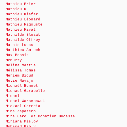
Mathieu Brier
Mathieu K.
Mathieu Kiefer
Mathieu Léonard
Mathieu Rigouste
Mathieu Rivat
Mathilde Blézat
Mathilde Offroy
Mathis Lucas
Matthieu Amiech
Max Bossis
McMurty
Melina Mattia
Mélissa Tomas
Meriem Bioud
Métie Navajo
Michaël Bonnet
Michael Garabello
Michel
Michel Warschawski
Mickael Correia
Mina Zapatero
Mira Garou et Donatien Ducasse
Miriana Mislov
Mohamed Kably