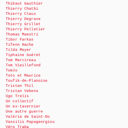
Thibaut Gauthier
Thierry Chatbi
Thierry Claux
Thierry Degrave
Thierry Grillet
Thierry Pelletier
Thomas Maestri
Tibor Farkas
Tifenn Hache
Tilda Meyer
Tiphaine Guéret
Tom Marcireau
Tom Vieillefond
TomJo
Toto et Maurice
Toufik-de-Planoise
Tristan Thil
Tristan Vebens
Ugo Trelis
Un collectif
Un ex-tavernier
Une autre guerre
Valérie de Saint-Do
Vassilis Papageorgiou
Véro Traba