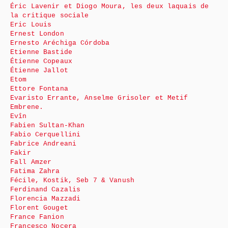
Éric Lavenir et Diogo Moura, les deux laquais de
la critique sociale
Eric Louis
Ernest London
Ernesto Aréchiga Córdoba
Etienne Bastide
Étienne Copeaux
Étienne Jallot
Etom
Ettore Fontana
Evaristo Errante, Anselme Grisoler et Metif
Embrene.
Evîn
Fabien Sultan-Khan
Fabio Cerquellini
Fabrice Andreani
Fakir
Fall Amzer
Fatima Zahra
Fécile, Kostik, Seb 7 & Vanush
Ferdinand Cazalis
Florencia Mazzadi
Florent Gouget
France Fanion
Francesco Nocera