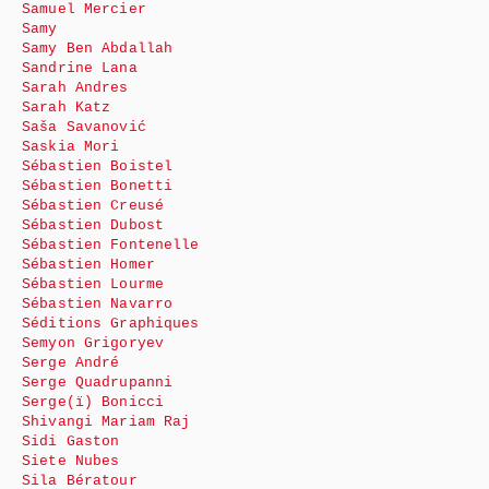
Samuel Mercier
Samy
Samy Ben Abdallah
Sandrine Lana
Sarah Andres
Sarah Katz
Saša Savanović
Saskia Mori
Sébastien Boistel
Sébastien Bonetti
Sébastien Creusé
Sébastien Dubost
Sébastien Fontenelle
Sébastien Homer
Sébastien Lourme
Sébastien Navarro
Séditions Graphiques
Semyon Grigoryev
Serge André
Serge Quadrupanni
Serge(ï) Bonicci
Shivangi Mariam Raj
Sidi Gaston
Siete Nubes
Sila Bératour