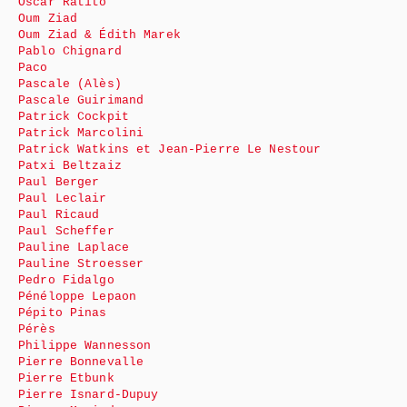
Oscar Ratito
Oum Ziad
Oum Ziad & Édith Marek
Pablo Chignard
Paco
Pascale (Alès)
Pascale Guirimand
Patrick Cockpit
Patrick Marcolini
Patrick Watkins et Jean-Pierre Le Nestour
Patxi Beltzaiz
Paul Berger
Paul Leclair
Paul Ricaud
Paul Scheffer
Pauline Laplace
Pauline Stroesser
Pedro Fidalgo
Pénéloppe Lepaon
Pépito Pinas
Pérès
Philippe Wannesson
Pierre Bonnevalle
Pierre Etbunk
Pierre Isnard-Dupuy