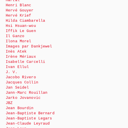
Hartal
Henri Blanc
Hervé Gouyer
Hervé Krief
Hilda Ciambarella
Hsi Hsuan-wou
Iffik Le Guen
Il Ganzo
Ilona Morel
Images par Dankjewel
Inès Atek
Irène Mériaux
Isabelle Carcelli
Ivan Ellul
J. V.
Jacobo Rivero
Jacques Collin
Jan Seidel
Jann-Marc Rouillan
Jarko Jovanovic
JBZ
Jean Bourdin
Jean-Baptiste Bernard
Jean-Baptiste Legars
Jean-Claude Leyraud