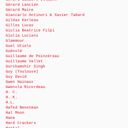
Gérard Lancien
Gérard Maire
Giancarlo Antinori & Xavier Tabard
Gildas Kerleau
Gilles Lucas
Giulia Beatrice Filpi
Giulia Luciani
Glammour
Guel Utielo
Guénolé
Guillaume de Poinzéreau
Guillaume Vallet
Gurshamshir Singh
Guy (Toulouse)
Guy David
Gwen Hainaux
Gwenola Ricordeau
H. C.
H. K.
H.L.
Hafed Benotman
Hal Moon
Hana
Hard Crackers