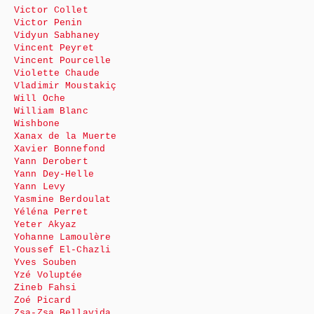
Victor Collet
Victor Penin
Vidyun Sabhaney
Vincent Peyret
Vincent Pourcelle
Violette Chaude
Vladimir Moustakiç
Will Oche
William Blanc
Wishbone
Xanax de la Muerte
Xavier Bonnefond
Yann Derobert
Yann Dey-Helle
Yann Levy
Yasmine Berdoulat
Yéléna Perret
Yeter Akyaz
Yohanne Lamoulère
Youssef El-Chazli
Yves Souben
Yzé Voluptée
Zineb Fahsi
Zoé Picard
Zsa-Zsa Bellavida