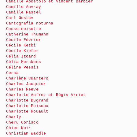
Camille Apostolo et Vincent Barbier
Camille Auvray
Camille Pastel
Carl Gustav
Cartografia noturna
Casse-noisette
Catherine Thumann
Cécile Février
Cécile Ketbi
Cécile Kiefer
Célia Izoard
Célia Merckens
Céline Pessis
Cerna
Charlène Cuartero
Charles Jacquier
Charles Reeve
Charlotte Aufrez et Régis Arriet
Charlotte Dugrand
Charlotte Puiseux
Charlotte Rouault
Charly
Cheru Corisco
Chien Noir
Christian Waddle