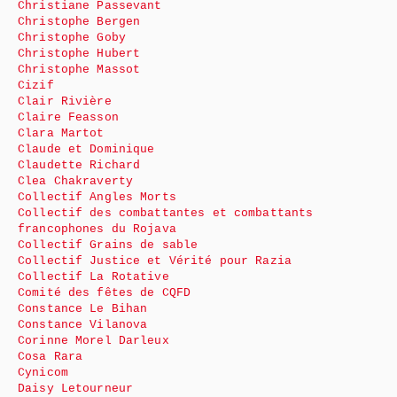
Christiane Passevant
Christophe Bergen
Christophe Goby
Christophe Hubert
Christophe Massot
Cizif
Clair Rivière
Claire Feasson
Clara Martot
Claude et Dominique
Claudette Richard
Clea Chakraverty
Collectif Angles Morts
Collectif des combattantes et combattants
francophones du Rojava
Collectif Grains de sable
Collectif Justice et Vérité pour Razia
Collectif La Rotative
Comité des fêtes de CQFD
Constance Le Bihan
Constance Vilanova
Corinne Morel Darleux
Cosa Rara
Cynicom
Daisy Letourneur