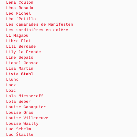
Léna Coulon
Léna Rosada
Léo Michel
Léo ¨Petillot
Les camarades de Manifesten
Les sardinières en colère
Li Magaou
Libre Flot
Lili Berdade
Lily la Fronde
Line Sepato
Lionel Jensac
Lisa Martin
Livia Stahl
Lluno
Loez
Loïc
Lola Miesseroff
Lola Weber
Louise Canaguier
Louise Gras
Louise Villeneuve
Louise Wailly
Luc Schelm
Luc Śkaille