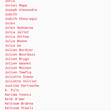
Joris
Jornal Mapa
Joseph Alexandre
Judith
Judith Chouraqui
Jules
Jules Hyénasse
Julia Jallot
Julia Zortea
Julie Boone
Julie Go
Julien Bordier
Julien Bourdais
Julien Brygo
Julien Gaunet
Julien Moisan
Julien Tewfiq
Juliette Simon
Juliette Volcler
Justine Partouche
K. Pils
Karima Younsi
Kelb H’mar
Keltoum Brahna
Keltoum Staali