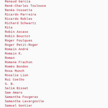
Renaud Garcia
René-Charles Toulouse
Renée Cossette
Ricardo Parreira
Ricardo Robles
Richard Schwartz
Rita
Robin Ascaso
Robin Bouctot
Roger Foulques
Roger Petit-Roger
Romain André
Romain K.
Roman
Romane Frachon
Roméo Bondon
Rosa Munch
Rosalie Lion
Rui Coelho
S. B.
Salim Bisset
Sam Amaro
Samantha Fougeras
Samantha Lavergnolle
Samuel Gontier