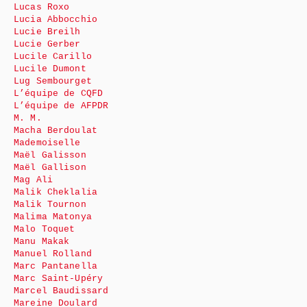
Lucas Roxo
Lucia Abbocchio
Lucie Breilh
Lucie Gerber
Lucile Carillo
Lucile Dumont
Lug Sembourget
L’équipe de CQFD
L’équipe de AFPDR
M. M.
Macha Berdoulat
Mademoiselle
Maël Galisson
Maël Gallison
Mag Ali
Malik Cheklalia
Malik Tournon
Malima Matonya
Malo Toquet
Manu Makak
Manuel Rolland
Marc Pantanella
Marc Saint-Upéry
Marcel Baudissard
Mareine Doulard