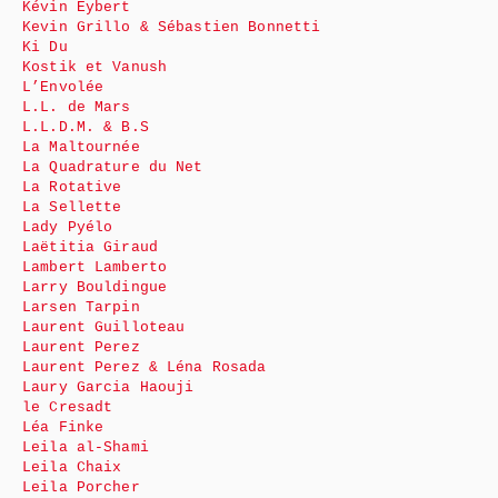
Kévin Eybert
Kevin Grillo & Sébastien Bonnetti
Ki Du
Kostik et Vanush
L’Envolée
L.L. de Mars
L.L.D.M. & B.S
La Maltournée
La Quadrature du Net
La Rotative
La Sellette
Lady Pyélo
Laëtitia Giraud
Lambert Lamberto
Larry Bouldingue
Larsen Tarpin
Laurent Guilloteau
Laurent Perez
Laurent Perez & Léna Rosada
Laury Garcia Haouji
le Cresadt
Léa Finke
Leila al-Shami
Leila Chaix
Leila Porcher