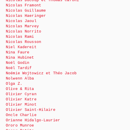
Nicolas Ducoup et Thomas Caroni
Nicolas Framont
Nicolas Guillaume
Nicolas Haeringer
Nicolas Jaoul
Nicolas Marvey
Nicolas Norrito
Nicolas Rami
Nicolas Rousson
Niel Kadereit
Nina Faure
Nina Hubinet
Noël Godin
Noël Tardif
Noémie Wojtowicz et Théo Jacob
Nolwenn Alba
Olga Z.
Olive & Rita
Olivier Cyran
Olivier Katre
Olivier Minot
Olivier Saint-Hilaire
Oncle Charlie
Orianne Hidalgo-Laurier
Ororo Munroe