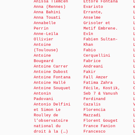
Anissa Tlemcen
Ettore Fontana
Anna (Rennes)
Evaristo
Anna Bahini
Errante,
Anna Touati
Anselme
Annabelle
Grisoler et
Perrin
Metif Embrene.
Anne-Leïla
Evîn
Ollivier
Fabien Sultan-
Antoine
Khan
(Toulouse)
Fabio
Antoine
Cerquellini
Bougeard
Fabrice
Antoine Carrer
Andreani
Antoine Dubost
Fakir
Antoine Fontana
Fall Amzer
Antoine Hallé
Fatima Zahra
Antoine Souquet
Fécile, Kostik,
Antonin
Seb 7 & Vanush
Padovani
Ferdinand
Antonio Delfini
Cazalis
et Simon Le
Florencia
Roulley de
Mazzadi
l’observatoire
Florent Gouget
national du
France Fanion
droit à la (…)
Francesco