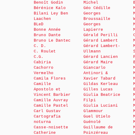
Benoît Godin
Michel
Bérénice Kalo
Géo Cédille
Bilani Ley Ben
Georges
Laachen
Broussaille
BLeD
Georges
Bonne Année
Lapierre
Bruno Dante
Gérald Perilli
Bruno Le Dantec
Gérard Lambert
C. D.
Gérard Lambert-
C. Roulet
Ullmann
C.G.
Gérard Lancien
Cabiria
Gérard Maire
Cachorro
Giancarlo
Vermelho
Antinori &
Camila Flores
Xavier Tabard
Camille
Gildas Kerleau
Apostolo et
Gilles Lucas
Vincent Barbier
Giulia Beatrice
Camille Auvray
Filpi
Camille Pastel
Giulia Luciani
Carl Gustav
Glammour
Cartografia
Guel Utielo
noturna
Guénolé
Casse-noisette
Guillaume de
Catherine
Poinzéreau