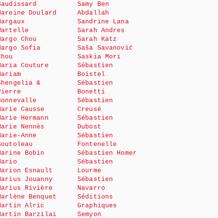
Baudissard
Samy Ben
Mareine Doulard
Abdallah
Margaux
Sandrine Lana
Wartelle
Sarah Andres
Margo Chou
Sarah Katz
Margo Sofia
Saša Savanović
Chou
Saskia Mori
Maria Couture
Sébastien
Mariam
Boistel
Shengelia &
Sébastien
Pierre
Bonetti
Bonnevalle
Sébastien
Marie Causse
Creusé
Marie Hermann
Sébastien
Marie Nennès
Dubost
Marie-Anne
Sébastien
Boutoleau
Fontenelle
Marine Bobin
Sébastien Homer
Mario
Sébastien
Marion Esnault
Lourme
Marius Jouanny
Sébastien
Marius Rivière
Navarro
Marlène Benquet
Séditions
Martin Alric
Graphiques
Martin Barzilai
Semyon