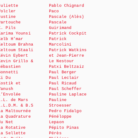
Juliette
Pablo Chignard
Volcler
Paco
Justine
Pascale (Alès)
Partouche
Pascale
K. Pils
Guirimand
Karima Younsi
Patrick Cockpit
Kelb H’mar
Patrick
Keltoum Brahna
Marcolini
Keltoum Staali
Patrick Watkins
Kévin Eybert
et Jean-Pierre
Kevin Grillo &
Le Nestour
Sébastien
Patxi Beltzaiz
Bonnetti
Paul Berger
Ki Du
Paul Leclair
Kostik et
Paul Ricaud
Vanush
Paul Scheffer
L’Envolée
Pauline Laplace
L.L. de Mars
Pauline
L.L.D.M. & B.S
Stroesser
La Maltournée
Pedro Fidalgo
La Quadrature
Pénéloppe
du Net
Lepaon
La Rotative
Pépito Pinas
La Sellette
Pérès