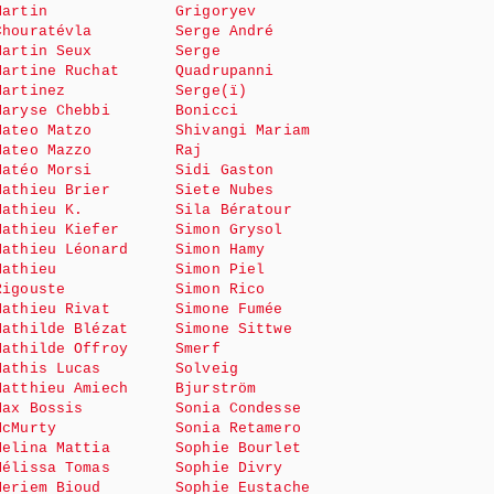
Martin
Grigoryev
Chouratévla
Serge André
Martin Seux
Serge
Martine Ruchat
Quadrupanni
Martinez
Serge(ï)
Maryse Chebbi
Bonicci
Mateo Matzo
Shivangi Mariam
Mateo Mazzo
Raj
Matéo Morsi
Sidi Gaston
Mathieu Brier
Siete Nubes
Mathieu K.
Sila Bératour
Mathieu Kiefer
Simon Grysol
Mathieu Léonard
Simon Hamy
Mathieu
Simon Piel
Rigouste
Simon Rico
Mathieu Rivat
Simone Fumée
Mathilde Blézat
Simone Sittwe
Mathilde Offroy
Smerf
Mathis Lucas
Solveig
Matthieu Amiech
Bjurström
Max Bossis
Sonia Condesse
McMurty
Sonia Retamero
Melina Mattia
Sophie Bourlet
Mélissa Tomas
Sophie Divry
Meriem Bioud
Sophie Eustache