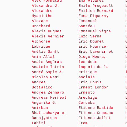
Alex Pommatau
Ema Alvarez
Alexandra J.
Émile Progeault
Alexandre
Émilien Bernard
Hyacinthe
Emma Piqueray
Alexane
Emmanuel
Brochard
Sanséau
Alexis Huguet
Emmanuel Vigne
Alexis Vernier
Enzo Serna
Alphonse
Éric Dourel
Labrique
Eric Fournier
Amélie Sanft
Éric Lavenir et
Amin Allal
Diogo Moura,
Anaïs Angéras
les deux
Anatole Istria
laquais de la
André Aspic &
critique
Nicolas Rami
sociale
Andrea
Eric Louis
Bottalico
Ernest London
Andrea Zennaro
Ernesto
Andréas Ferréol
Aréchiga
Angarika G.
Córdoba
Anirban
Etienne Bastide
Bhattacharya et
Étienne Copeaux
Banojyotsna
Étienne Jallot
Lahiri
Etom