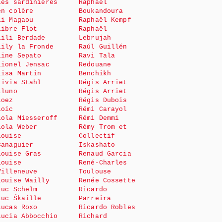
Les sardinières
Raphaël
en colère
Boukandoura
Li Magaou
Raphaël Kempf
Libre Flot
Raphaël
Lili Berdade
Lebrujah
Lily la Fronde
Raúl Guillén
Line Sepato
Ravi Tala
Lionel Jensac
Redouane
Lisa Martin
Benchikh
Livia Stahl
Régis Arriet
Lluno
Régis Arriet
Loez
Régis Dubois
Loïc
Rémi Carayol
Lola Miesseroff
Rémi Demmi
Lola Weber
Rémy Trom et
Louise
Collectif
Canaguier
Iskashato
Louise Gras
Renaud Garcia
Louise
René-Charles
Villeneuve
Toulouse
Louise Wailly
Renée Cossette
Luc Schelm
Ricardo
Luc Śkaille
Parreira
Lucas Roxo
Ricardo Robles
Lucia Abbocchio
Richard