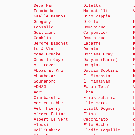
Deva Mar
Diletta
Escobedo
Moscatelli
Gaëlle Desnos
Dino Zappia
Grégory
DiOlTo
Lassalle
Dominique
Guillaume
Carpentier
Gamblin
Dominique
Jérôme Baschet
Lapaffe
Lu & Vio
Donato
Momo Brücke
Doriane Grey
Ornella Guyet
Doryan (Paris)
A. Traven
Douglas
Abbas El Kra
Duccio Scotini
Aboubakar
E. Minassian
Soumahoro
É. Minasyan
ADN23
Écran Total
Adri
Ekta
Ciambarella
Elias Zabalia
Adrien Labbe
Élie Marek
Aël Thierry
Eliott Dognon
Afreen Fatima
Elisa
Albert Le Vert
Cecchinato
Alessi
Elle Hache
Dell’Umbria
Élodie Laquille