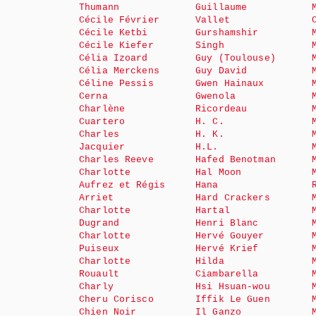
Thumann
Guillaume
Cécile Février
Vallet
Cécile Ketbi
Gurshamshir
Cécile Kiefer
Singh
Célia Izoard
Guy (Toulouse)
Célia Merckens
Guy David
Céline Pessis
Gwen Hainaux
Cerna
Gwenola
Charlène
Ricordeau
Cuartero
H. C.
Charles
H. K.
Jacquier
H.L.
Charles Reeve
Hafed Benotman
Charlotte
Hal Moon
Aufrez et Régis
Hana
Arriet
Hard Crackers
Charlotte
Hartal
Dugrand
Henri Blanc
Charlotte
Hervé Gouyer
Puiseux
Hervé Krief
Charlotte
Hilda
Rouault
Ciambarella
Charly
Hsi Hsuan-wou
Cheru Corisco
Iffik Le Guen
Chien Noir
Il Ganzo