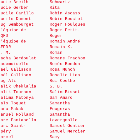
Lucie Breilh
Schwartz
Lucie Gerber
Rita
Lucile Carillo
Robin Ascaso
Lucile Dumont
Robin Bouctot
Lug Sembourget
Roger Foulques
L’équipe de
Roger Petit-
CQFD
Roger
L’équipe de
Romain André
AFPDR
Romain K.
M. M.
Roman
Macha Berdoulat
Romane Frachon
Mademoiselle
Roméo Bondon
Maël Galisson
Rosa Munch
Maël Gallison
Rosalie Lion
Mag Ali
Rui Coelho
Malik Cheklalia
S. B.
Malik Tournon
Salim Bisset
Malima Matonya
Sam Amaro
Malo Toquet
Samantha
Manu Makak
Fougeras
Manuel Rolland
Samantha
Marc Pantanella
Lavergnolle
Marc Saint-
Samuel Gontier
Upéry
Samuel Mercier
Marcel
Samy