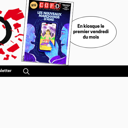
En kiosque le
premier vendredi
du mois
letter