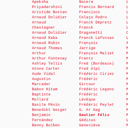
Apeksha
Nocera
Priyadarshini
Francis Bernard
Aristide Bostan
Francisco
Arnaud Dolidier
Colaço Pedro
Arnaud
Franck Dépretz
Chastagner
Franck
Arnaud Dolidier
Dragonetti
Arnaud Kaba
Franck Lafossas
Arnaud Robin
François
Arnaud Thomas
Jarrige
Arthur
François Maliet
Arthur Fontenay
Frantz
Ashley Tellis
Fred (Bordeaux)
Atone Carter
Fred Alpi
Aude Vidal
Frédéric Ciriez
Augustin
Frédéric
Marcader
Gircour
Babon Hitam
Frédéric Legens
Baptiste
Frédéric
Mollard
Lévêque
Basile Pévin
Frédéric Peylet
Benedikt Geiger
G. Ar Gag
Benjamin
Gautier Félix
Fernández
Gédicus
Benny Bulben
Geneviève