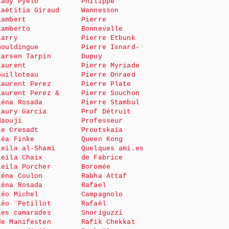
Lady Pyélo
Philippe
Laëtitia Giraud
Wannesson
Lambert
Pierre
Lamberto
Bonnevalle
Larry
Pierre Etbunk
Bouldingue
Pierre Isnard-
Larsen Tarpin
Dupuy
Laurent
Pierre Myriade
Guilloteau
Pierre Onraed
Laurent Perez
Pierre Plate
Laurent Perez &
Pierre Souchon
Léna Rosada
Pierre Stambul
Laury Garcia
Prof Détruit
Haouji
Professeur
le Cresadt
Proutskaïa
Léa Finke
Queen Kong
Leila al-Shami
Quelques ami.es
Leila Chaix
de Fabrice
Leila Porcher
Boromée
Léna Coulon
Rabha Attaf
Léna Rosada
Rafael
Léo Michel
Campagnolo
Léo ¨Petillot
Rafaël
Les camarades
Snoriguzzi
de Manifesten
Rafik Chekkat