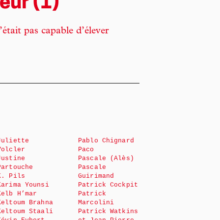
eur (1)
tait pas capable d’élever
Juliette
Pablo Chignard
Volcler
Paco
Justine
Pascale (Alès)
Partouche
Pascale
K. Pils
Guirimand
Karima Younsi
Patrick Cockpit
Kelb H’mar
Patrick
Keltoum Brahna
Marcolini
Keltoum Staali
Patrick Watkins