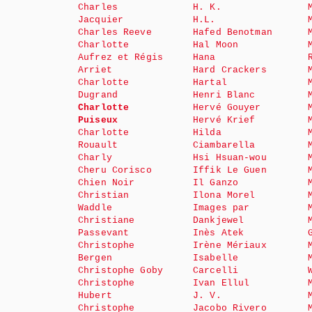
Charles
H. K.
Jacquier
H.L.
Charles Reeve
Hafed Benotman
Charlotte
Hal Moon
Aufrez et Régis
Hana
Arriet
Hard Crackers
Charlotte
Hartal
Dugrand
Henri Blanc
Charlotte
Hervé Gouyer
Puiseux
Hervé Krief
Charlotte
Hilda
Rouault
Ciambarella
Charly
Hsi Hsuan-wou
Cheru Corisco
Iffik Le Guen
Chien Noir
Il Ganzo
Christian
Ilona Morel
Waddle
Images par
Christiane
Dankjewel
Passevant
Inès Atek
Christophe
Irène Mériaux
Bergen
Isabelle
Christophe Goby
Carcelli
Christophe
Ivan Ellul
Hubert
J. V.
Christophe
Jacobo Rivero