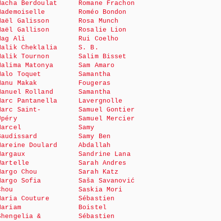
Macha Berdoulat
Romane Frachon
Mademoiselle
Roméo Bondon
Maël Galisson
Rosa Munch
Maël Gallison
Rosalie Lion
Mag Ali
Rui Coelho
Malik Cheklalia
S. B.
Malik Tournon
Salim Bisset
Malima Matonya
Sam Amaro
Malo Toquet
Samantha
Manu Makak
Fougeras
Manuel Rolland
Samantha
Marc Pantanella
Lavergnolle
Marc Saint-
Samuel Gontier
Upéry
Samuel Mercier
Marcel
Samy
Baudissard
Samy Ben
Mareine Doulard
Abdallah
Margaux
Sandrine Lana
Wartelle
Sarah Andres
Margo Chou
Sarah Katz
Margo Sofia
Saša Savanović
Chou
Saskia Mori
Maria Couture
Sébastien
Mariam
Boistel
Shengelia &
Sébastien