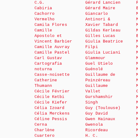
C.G.
Gérard Lancien
Cabiria
Gérard Maire
Cachorro
Giancarlo
Vermelho
Antinori &
Camila Flores
Xavier Tabard
Camille
Gildas Kerleau
Apostolo et
Gilles Lucas
Vincent Barbier
Giulia Beatrice
Camille Auvray
Filpi
Camille Pastel
Giulia Luciani
Carl Gustav
Glammour
Cartografia
Guel Utielo
noturna
Guénolé
Casse-noisette
Guillaume de
Catherine
Poinzéreau
Thumann
Guillaume
Cécile Février
Vallet
Cécile Ketbi
Gurshamshir
Cécile Kiefer
Singh
Célia Izoard
Guy (Toulouse)
Célia Merckens
Guy David
Céline Pessis
Gwen Hainaux
Cerna
Gwenola
Charlène
Ricordeau
Cuartero
H. C.