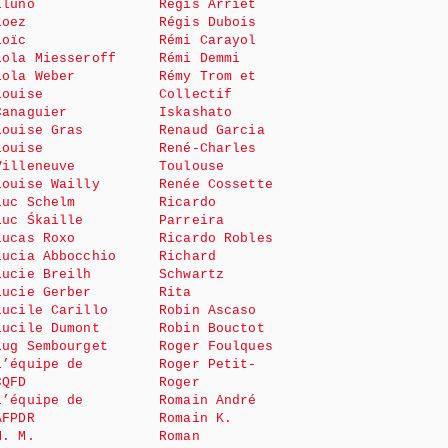
Lluno
Régis Arriet
Loez
Régis Dubois
Loïc
Rémi Carayol
Lola Miesseroff
Rémi Demmi
Lola Weber
Rémy Trom et
Louise
Collectif
Canaguier
Iskashato
Louise Gras
Renaud Garcia
Louise
René-Charles
Villeneuve
Toulouse
Louise Wailly
Renée Cossette
Luc Schelm
Ricardo
Luc Śkaille
Parreira
Lucas Roxo
Ricardo Robles
Lucia Abbocchio
Richard
Lucie Breilh
Schwartz
Lucie Gerber
Rita
Lucile Carillo
Robin Ascaso
Lucile Dumont
Robin Bouctot
Lug Sembourget
Roger Foulques
L’équipe de
Roger Petit-
CQFD
Roger
L’équipe de
Romain André
AFPDR
Romain K.
M. M.
Roman