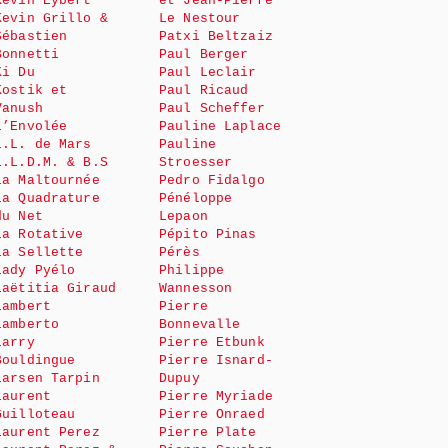
Kévin Eybert
et Jean-Pierre
Kevin Grillo &
Le Nestour
Sébastien
Patxi Beltzaiz
Bonnetti
Paul Berger
Ki Du
Paul Leclair
Kostik et
Paul Ricaud
Vanush
Paul Scheffer
L’Envolée
Pauline Laplace
L.L. de Mars
Pauline
L.L.D.M. & B.S
Stroesser
La Maltournée
Pedro Fidalgo
La Quadrature
Pénéloppe
du Net
Lepaon
La Rotative
Pépito Pinas
La Sellette
Pérès
Lady Pyélo
Philippe
Laëtitia Giraud
Wannesson
Lambert
Pierre
Lamberto
Bonnevalle
Larry
Pierre Etbunk
Bouldingue
Pierre Isnard-
Larsen Tarpin
Dupuy
Laurent
Pierre Myriade
Guilloteau
Pierre Onraed
Laurent Perez
Pierre Plate