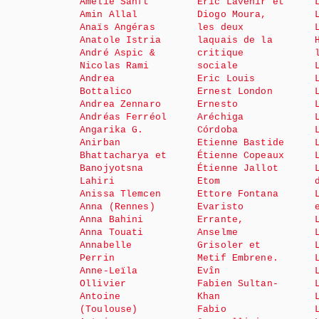
Amélie Sanft
Éric Lavenir et
Amin Allal
Diogo Moura,
Anaïs Angéras
les deux
Anatole Istria
laquais de la
André Aspic &
critique
Nicolas Rami
sociale
Andrea
Eric Louis
Bottalico
Ernest London
Andrea Zennaro
Ernesto
Andréas Ferréol
Aréchiga
Angarika G.
Córdoba
Anirban
Etienne Bastide
Bhattacharya et
Étienne Copeaux
Banojyotsna
Étienne Jallot
Lahiri
Etom
Anissa Tlemcen
Ettore Fontana
Anna (Rennes)
Evaristo
Anna Bahini
Errante,
Anna Touati
Anselme
Annabelle
Grisoler et
Perrin
Metif Embrene.
Anne-Leïla
Evîn
Ollivier
Fabien Sultan-
Antoine
Khan
(Toulouse)
Fabio