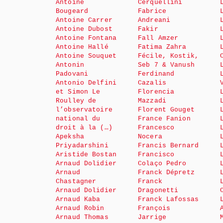
Antoine
Cerquellini
Bougeard
Fabrice
Antoine Carrer
Andreani
Antoine Dubost
Fakir
Antoine Fontana
Fall Amzer
Antoine Hallé
Fatima Zahra
Antoine Souquet
Fécile, Kostik,
Antonin
Seb 7 & Vanush
Padovani
Ferdinand
Antonio Delfini
Cazalis
et Simon Le
Florencia
Roulley de
Mazzadi
l’observatoire
Florent Gouget
national du
France Fanion
droit à la (…)
Francesco
Apeksha
Nocera
Priyadarshini
Francis Bernard
Aristide Bostan
Francisco
Arnaud Dolidier
Colaço Pedro
Arnaud
Franck Dépretz
Chastagner
Franck
Arnaud Dolidier
Dragonetti
Arnaud Kaba
Franck Lafossas
Arnaud Robin
François
Arnaud Thomas
Jarrige