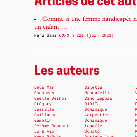
Articles de cet aut
Comme si une femme handicapée n’é
un enfant …
Paru dans
CQFD
n°221 (juin 2023)
Les auteurs
Deva Mar
Diletta
Escobedo
Moscatelli
Gaëlle Desnos
Dino Zappia
Grégory
DiOlTo
Lassalle
Dominique
Guillaume
Carpentier
Gamblin
Dominique
Jérôme Baschet
Lapaffe
Lu & Vio
Donato