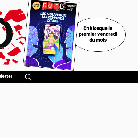
En kiosque le
premier vendredi
du mois
letter