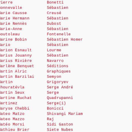
Pierre
Bonetti
Bonnevalle
Sébastien
Marie Causse
Creusé
Marie Hermann
Sébastien
Marie Nennès
Dubost
Marie-Anne
Sébastien
Boutoleau
Fontenelle
Marine Bobin
Sébastien Homer
Mario
Sébastien
Marion Esnault
Lourme
Marius Jouanny
Sébastien
Marius Rivière
Navarro
Marlène Benquet
Séditions
Martin Alric
Graphiques
Martin Barzilai
Semyon
Martin
Grigoryev
Chouratévla
Serge André
Martin Seux
Serge
Martine Ruchat
Quadrupanni
Martinez
Serge(ï)
Maryse Chebbi
Bonicci
Mateo Matzo
Shivangi Mariam
Mateo Mazzo
Raj
Matéo Morsi
Sidi Gaston
Mathieu Brier
Siete Nubes