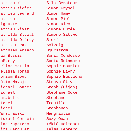
Mathieu K.
Sila Bératour
Mathieu Kiefer
Simon Grysol
Mathieu Léonard
Simon Hamy
Mathieu
Simon Piel
Rigouste
Simon Rico
Mathieu Rivat
Simone Fumée
Mathilde Blézat
Simone Sittwe
Mathilde Offroy
Smerf
Mathis Lucas
Solveig
Matthieu Amiech
Bjurström
Max Bossis
Sonia Condesse
McMurty
Sonia Retamero
Melina Mattia
Sophie Bourlet
Mélissa Tomas
Sophie Divry
Meriem Bioud
Sophie Eustache
Métie Navajo
Steeve Stiv
Michaël Bonnet
Steph (Dijon)
Michael
Stéphane Goxe
Garabello
Stéphane
Michel
Trouille
Michel
Stephanos
Warschawski
Mangriotis
Mickael Correia
Suzy Ouan
Mina Zapatero
Téklé Haimanot
Mira Garou et
Telma Febrero