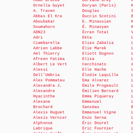
Momo Brücke
Doriane Grey
Ornella Guyet
Doryan (Paris)
A. Traven
Douglas
Abbas El Kra
Duccio Scotini
Aboubakar
E. Minassian
Soumahoro
É. Minasyan
ADN23
Écran Total
Adri
Ekta
Ciambarella
Elias Zabalia
Adrien Labbe
Élie Marek
Aël Thierry
Eliott Dognon
Afreen Fatima
Elisa
Albert Le Vert
Cecchinato
Alessi
Elle Hache
Dell’Umbria
Élodie Laquille
Alex Pommatau
Ema Alvarez
Alexandra J.
Émile Progeault
Alexandre
Émilien Bernard
Hyacinthe
Emma Piqueray
Alexane
Emmanuel
Brochard
Sanséau
Alexis Huguet
Emmanuel Vigne
Alexis Vernier
Enzo Serna
Alphonse
Éric Dourel
Labrique
Eric Fournier