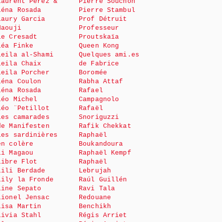
Laurent Perez &
Pierre Souchon
Léna Rosada
Pierre Stambul
Laury Garcia
Prof Détruit
Haouji
Professeur
le Cresadt
Proutskaïa
Léa Finke
Queen Kong
Leila al-Shami
Quelques ami.es
Leila Chaix
de Fabrice
Leila Porcher
Boromée
Léna Coulon
Rabha Attaf
Léna Rosada
Rafael
Léo Michel
Campagnolo
Léo ¨Petillot
Rafaël
Les camarades
Snoriguzzi
de Manifesten
Rafik Chekkat
Les sardinières
Raphaël
en colère
Boukandoura
Li Magaou
Raphaël Kempf
Libre Flot
Raphaël
Lili Berdade
Lebrujah
Lily la Fronde
Raúl Guillén
Line Sepato
Ravi Tala
Lionel Jensac
Redouane
Lisa Martin
Benchikh
Livia Stahl
Régis Arriet