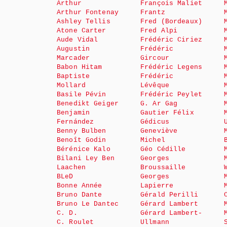
Arthur
François Maliet
Arthur Fontenay
Frantz
Ashley Tellis
Fred (Bordeaux)
Atone Carter
Fred Alpi
Aude Vidal
Frédéric Ciriez
Augustin
Frédéric
Marcader
Gircour
Babon Hitam
Frédéric Legens
Baptiste
Frédéric
Mollard
Lévêque
Basile Pévin
Frédéric Peylet
Benedikt Geiger
G. Ar Gag
Benjamin
Gautier Félix
Fernández
Gédicus
Benny Bulben
Geneviève
Benoît Godin
Michel
Bérénice Kalo
Géo Cédille
Bilani Ley Ben
Georges
Laachen
Broussaille
BLeD
Georges
Bonne Année
Lapierre
Bruno Dante
Gérald Perilli
Bruno Le Dantec
Gérard Lambert
C. D.
Gérard Lambert-
C. Roulet
Ullmann