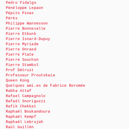
Pedro Fidalgo
Pénéloppe Lepaon
Pépito Pinas
Pérès
Philippe Wannesson
Pierre Bonnevalle
Pierre Etbunk
Pierre Isnard-Dupuy
Pierre Myriade
Pierre Onraed
Pierre Plate
Pierre Souchon
Pierre Stambul
Prof Détruit
Professeur Proutskaïa
Queen Kong
Quelques ami.es de Fabrice Boromée
Rabha Attaf
Rafael Campagnolo
Rafaël Snoriguzzi
Rafik Chekkat
Raphaël Boukandoura
Raphaël Kempf
Raphaël Lebrujah
Raúl Guillén