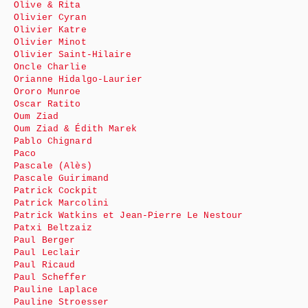
Olive & Rita
Olivier Cyran
Olivier Katre
Olivier Minot
Olivier Saint-Hilaire
Oncle Charlie
Orianne Hidalgo-Laurier
Ororo Munroe
Oscar Ratito
Oum Ziad
Oum Ziad & Édith Marek
Pablo Chignard
Paco
Pascale (Alès)
Pascale Guirimand
Patrick Cockpit
Patrick Marcolini
Patrick Watkins et Jean-Pierre Le Nestour
Patxi Beltzaiz
Paul Berger
Paul Leclair
Paul Ricaud
Paul Scheffer
Pauline Laplace
Pauline Stroesser