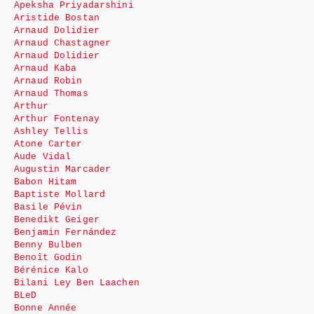
Apeksha Priyadarshini
Aristide Bostan
Arnaud Dolidier
Arnaud Chastagner
Arnaud Dolidier
Arnaud Kaba
Arnaud Robin
Arnaud Thomas
Arthur
Arthur Fontenay
Ashley Tellis
Atone Carter
Aude Vidal
Augustin Marcader
Babon Hitam
Baptiste Mollard
Basile Pévin
Benedikt Geiger
Benjamin Fernández
Benny Bulben
Benoît Godin
Bérénice Kalo
Bilani Ley Ben Laachen
BLeD
Bonne Année