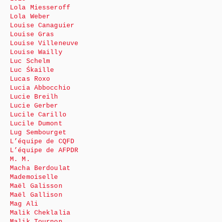
Lola Miesseroff
Lola Weber
Louise Canaguier
Louise Gras
Louise Villeneuve
Louise Wailly
Luc Schelm
Luc Śkaille
Lucas Roxo
Lucia Abbocchio
Lucie Breilh
Lucie Gerber
Lucile Carillo
Lucile Dumont
Lug Sembourget
L’équipe de CQFD
L’équipe de AFPDR
M. M.
Macha Berdoulat
Mademoiselle
Maël Galisson
Maël Gallison
Mag Ali
Malik Cheklalia
Malik Tournon