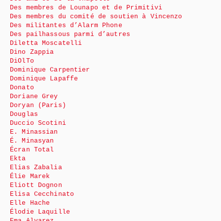
Des membres de Lounapo et de Primitivi
Des membres du comité de soutien à Vincenzo
Des militantes d’Alarm Phone
Des pailhassous parmi d’autres
Diletta Moscatelli
Dino Zappia
DiOlTo
Dominique Carpentier
Dominique Lapaffe
Donato
Doriane Grey
Doryan (Paris)
Douglas
Duccio Scotini
E. Minassian
É. Minasyan
Écran Total
Ekta
Elias Zabalia
Élie Marek
Eliott Dognon
Elisa Cecchinato
Elle Hache
Élodie Laquille
Ema Alvarez