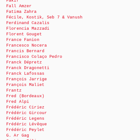
Fakir
Fall Amzer
Fatima Zahra
Fécile, Kostik, Seb 7 & Vanush
Ferdinand Cazalis
Florencia Mazzadi
Florent Gouget
France Fanion
Francesco Nocera
Francis Bernard
Francisco Colaço Pedro
Franck Dépretz
Franck Dragonetti
Franck Lafossas
François Jarrige
François Maliet
Frantz
Fred (Bordeaux)
Fred Alpi
Frédéric Ciriez
Frédéric Gircour
Frédéric Legens
Frédéric Lévêque
Frédéric Peylet
G. Ar Gag