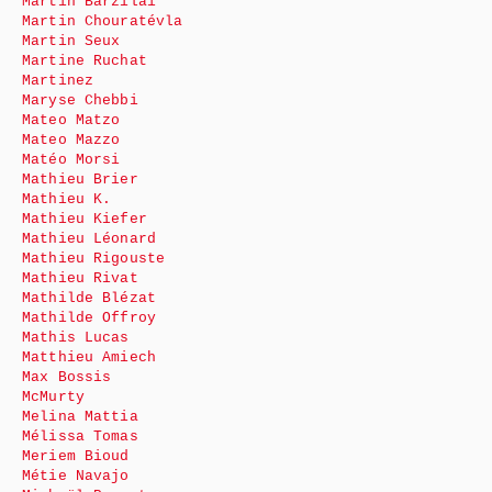
Martin Barzilai
Martin Chouratévla
Martin Seux
Martine Ruchat
Martinez
Maryse Chebbi
Mateo Matzo
Mateo Mazzo
Matéo Morsi
Mathieu Brier
Mathieu K.
Mathieu Kiefer
Mathieu Léonard
Mathieu Rigouste
Mathieu Rivat
Mathilde Blézat
Mathilde Offroy
Mathis Lucas
Matthieu Amiech
Max Bossis
McMurty
Melina Mattia
Mélissa Tomas
Meriem Bioud
Métie Navajo