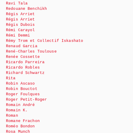
Ravi Tala
Redouane Benchikh
Régis Arriet
Régis Arriet
Régis Dubois
Rémi Carayol
Rémi Demmi
Rémy Trom et Collectif Iskashato
Renaud Garcia
René-Charles Toulouse
Renée Cossette
Ricardo Parreira
Ricardo Robles
Richard Schwartz
Rita
Robin Ascaso
Robin Bouctot
Roger Foulques
Roger Petit-Roger
Romain André
Romain K.
Roman
Romane Frachon
Roméo Bondon
Rosa Munch