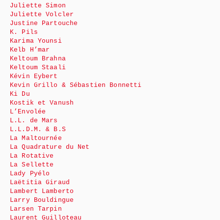
Juliette Simon
Juliette Volcler
Justine Partouche
K. Pils
Karima Younsi
Kelb H’mar
Keltoum Brahna
Keltoum Staali
Kévin Eybert
Kevin Grillo & Sébastien Bonnetti
Ki Du
Kostik et Vanush
L’Envolée
L.L. de Mars
L.L.D.M. & B.S
La Maltournée
La Quadrature du Net
La Rotative
La Sellette
Lady Pyélo
Laëtitia Giraud
Lambert Lamberto
Larry Bouldingue
Larsen Tarpin
Laurent Guilloteau