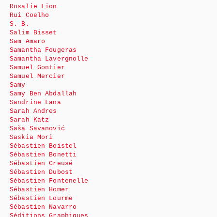
Rosalie Lion
Rui Coelho
S. B.
Salim Bisset
Sam Amaro
Samantha Fougeras
Samantha Lavergnolle
Samuel Gontier
Samuel Mercier
Samy
Samy Ben Abdallah
Sandrine Lana
Sarah Andres
Sarah Katz
Saša Savanović
Saskia Mori
Sébastien Boistel
Sébastien Bonetti
Sébastien Creusé
Sébastien Dubost
Sébastien Fontenelle
Sébastien Homer
Sébastien Lourme
Sébastien Navarro
Séditions Graphiques