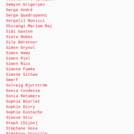
Semyon Grigoryev
Serge André
Serge Quadrupanni
Serge(ï) Bonicci
Shivangi Mariam Raj
Sidi Gaston
Siete Nubes
Sila Bératour
Simon Grysol
Simon Hamy
Simon Piel
Simon Rico
Simone Fumée
Simone Sittwe
Smerf
Solveig Bjurström
Sonia Condesse
Sonia Retamero
Sophie Bourlet
Sophie Divry
Sophie Eustache
Steeve Stiv
Steph (Dijon)
Stéphane Goxe
Stéphane Trouille