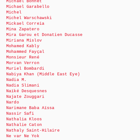
Michaël Bonnet
Michael Garabello
Michel
Michel Warschawski
Mickael Correia
Mina Zapatero
Mira Garou et Donatien Ducasse
Miriana Mislov
Mohamed Kably
Mohammed Fayçal
Monsieur René
Morvan Verron
Muriel Bombardi
Nabiya Khan (Middle East Eye)
Nadia M.
Nadia Slimani
Naïké Desquesnes
Najate Zouggari
Nardo
Narimane Baba Aïssa
Nassir Safi
Nathalia Kloos
Nathalie Caton
Nathaly Saint-Hilaire
Ne var Ne Yok