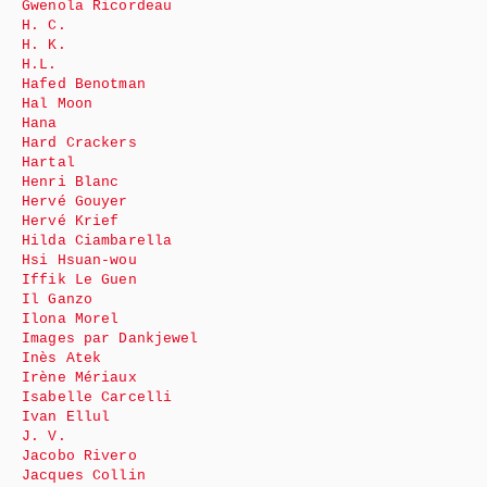
Gwenola Ricordeau
H. C.
H. K.
H.L.
Hafed Benotman
Hal Moon
Hana
Hard Crackers
Hartal
Henri Blanc
Hervé Gouyer
Hervé Krief
Hilda Ciambarella
Hsi Hsuan-wou
Iffik Le Guen
Il Ganzo
Ilona Morel
Images par Dankjewel
Inès Atek
Irène Mériaux
Isabelle Carcelli
Ivan Ellul
J. V.
Jacobo Rivero
Jacques Collin