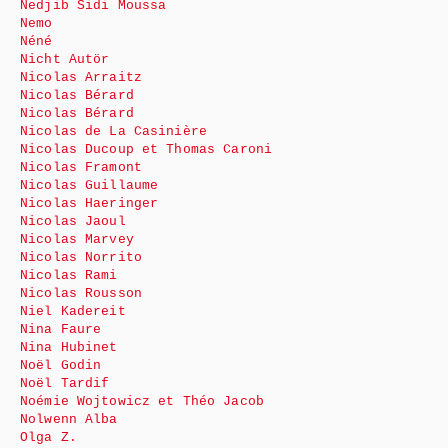
Nedjib Sidi Moussa
Nemo
Néné
Nicht Autör
Nicolas Arraitz
Nicolas Bérard
Nicolas Bérard
Nicolas de La Casinière
Nicolas Ducoup et Thomas Caroni
Nicolas Framont
Nicolas Guillaume
Nicolas Haeringer
Nicolas Jaoul
Nicolas Marvey
Nicolas Norrito
Nicolas Rami
Nicolas Rousson
Niel Kadereit
Nina Faure
Nina Hubinet
Noël Godin
Noël Tardif
Noémie Wojtowicz et Théo Jacob
Nolwenn Alba
Olga Z.