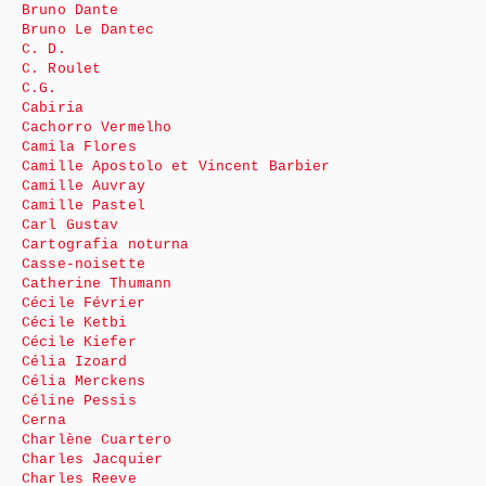
Bruno Dante
Bruno Le Dantec
C. D.
C. Roulet
C.G.
Cabiria
Cachorro Vermelho
Camila Flores
Camille Apostolo et Vincent Barbier
Camille Auvray
Camille Pastel
Carl Gustav
Cartografia noturna
Casse-noisette
Catherine Thumann
Cécile Février
Cécile Ketbi
Cécile Kiefer
Célia Izoard
Célia Merckens
Céline Pessis
Cerna
Charlène Cuartero
Charles Jacquier
Charles Reeve