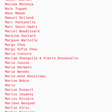
Malima Matonya
Malo Toquet
Manu Makak
Manuel Rolland
Marc Pantanella
Marc Saint-Upéry
Marcel Baudissard
Mareine Doulard
Margaux Wartelle
Margo Chou
Margo Sofia Chou
Maria Couture
Mariam Shengelia & Pierre Bonnevalle
Marie Causse
Marie Hermann
Marie Nennès
Marie-Anne Boutoleau
Marine Bobin
Mario
Marion Esnault
Marius Jouanny
Marius Rivière
Marlène Benquet
Martin Alric