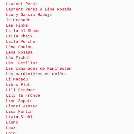
Laurent Perez
Laurent Perez & Léna Rosada
Laury Garcia Haouji
le Cresadt
Léa Finke
Leila al-Shami
Leila Chaix
Leila Porcher
Léna Coulon
Léna Rosada
Léo Michel
Léo ¨Petillot
Les camarades de Manifesten
Les sardinières en colère
Li Magaou
Libre Flot
Lili Berdade
Lily la Fronde
Line Sepato
Lionel Jensac
Lisa Martin
Livia Stahl
Lluno
Loez
Loïc