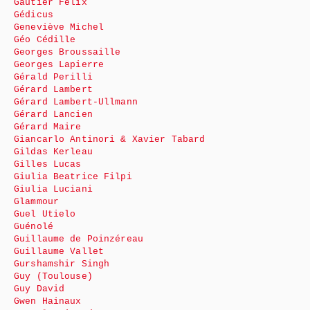
Gautier Félix
Gédicus
Geneviève Michel
Géo Cédille
Georges Broussaille
Georges Lapierre
Gérald Perilli
Gérard Lambert
Gérard Lambert-Ullmann
Gérard Lancien
Gérard Maire
Giancarlo Antinori & Xavier Tabard
Gildas Kerleau
Gilles Lucas
Giulia Beatrice Filpi
Giulia Luciani
Glammour
Guel Utielo
Guénolé
Guillaume de Poinzéreau
Guillaume Vallet
Gurshamshir Singh
Guy (Toulouse)
Guy David
Gwen Hainaux