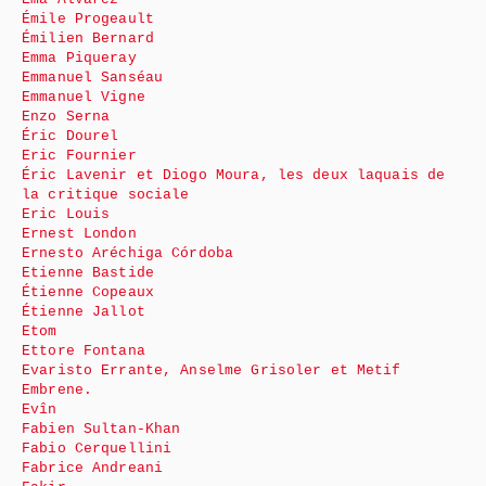
Émile Progeault
Émilien Bernard
Emma Piqueray
Emmanuel Sanséau
Emmanuel Vigne
Enzo Serna
Éric Dourel
Eric Fournier
Éric Lavenir et Diogo Moura, les deux laquais de
la critique sociale
Eric Louis
Ernest London
Ernesto Aréchiga Córdoba
Etienne Bastide
Étienne Copeaux
Étienne Jallot
Etom
Ettore Fontana
Evaristo Errante, Anselme Grisoler et Metif
Embrene.
Evîn
Fabien Sultan-Khan
Fabio Cerquellini
Fabrice Andreani