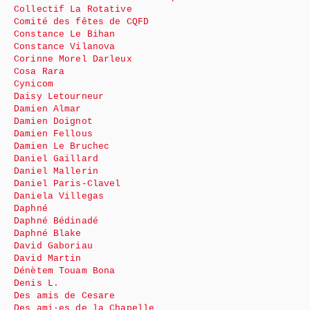
Collectif La Rotative
Comité des fêtes de CQFD
Constance Le Bihan
Constance Vilanova
Corinne Morel Darleux
Cosa Rara
Cynicom
Daisy Letourneur
Damien Almar
Damien Doignot
Damien Fellous
Damien Le Bruchec
Daniel Gaillard
Daniel Mallerin
Daniel Paris-Clavel
Daniela Villegas
Daphné
Daphné Bédinadé
Daphné Blake
David Gaboriau
David Martin
Dénètem Touam Bona
Denis L.
Des amis de Cesare
Des ami·es de la Chapelle