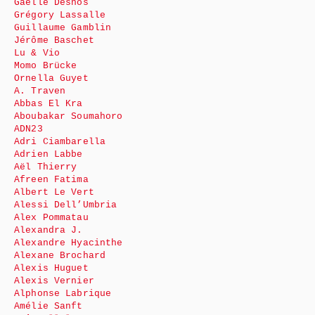
Gaëlle Desnos
Grégory Lassalle
Guillaume Gamblin
Jérôme Baschet
Lu & Vio
Momo Brücke
Ornella Guyet
A. Traven
Abbas El Kra
Aboubakar Soumahoro
ADN23
Adri Ciambarella
Adrien Labbe
Aël Thierry
Afreen Fatima
Albert Le Vert
Alessi Dell’Umbria
Alex Pommatau
Alexandra J.
Alexandre Hyacinthe
Alexane Brochard
Alexis Huguet
Alexis Vernier
Alphonse Labrique
Amélie Sanft