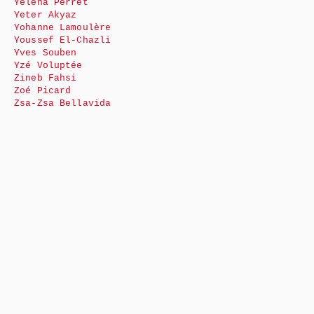
Yéléna Perret
Yeter Akyaz
Yohanne Lamoulère
Youssef El-Chazli
Yves Souben
Yzé Voluptée
Zineb Fahsi
Zoé Picard
Zsa-Zsa Bellavida