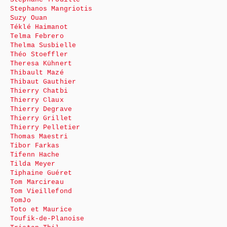
Stephanos Mangriotis
Suzy Ouan
Téklé Haimanot
Telma Febrero
Thelma Susbielle
Théo Stoeffler
Theresa Kühnert
Thibault Mazé
Thibaut Gauthier
Thierry Chatbi
Thierry Claux
Thierry Degrave
Thierry Grillet
Thierry Pelletier
Thomas Maestri
Tibor Farkas
Tifenn Hache
Tilda Meyer
Tiphaine Guéret
Tom Marcireau
Tom Vieillefond
TomJo
Toto et Maurice
Toufik-de-Planoise