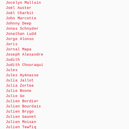
Jocelyn Malloin
Joël Auster
Joël Charbit
John Marcotte
Johnny Deep
Jonas Schnyder
Jonathan Ludd
Jorge Alonso
Joris
Jornal Mapa
Joseph Alexandre
Judith
Judith Chouraqui
Jules
Jules Hyénasse
Julia Jallot
Julia Zortea
Julie Boone
Julie Go
Julien Bordier
Julien Bourdais
Julien Brygo
Julien Gaunet
Julien Moisan
Julien Tewfiq