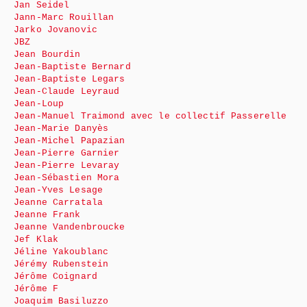
Jan Seidel
Jann-Marc Rouillan
Jarko Jovanovic
JBZ
Jean Bourdin
Jean-Baptiste Bernard
Jean-Baptiste Legars
Jean-Claude Leyraud
Jean-Loup
Jean-Manuel Traimond avec le collectif Passerelle
Jean-Marie Danyès
Jean-Michel Papazian
Jean-Pierre Garnier
Jean-Pierre Levaray
Jean-Sébastien Mora
Jean-Yves Lesage
Jeanne Carratala
Jeanne Frank
Jeanne Vandenbroucke
Jef Klak
Jéline Yakoublanc
Jérémy Rubenstein
Jérôme Coignard
Jérôme F
Joaquim Basiluzzo