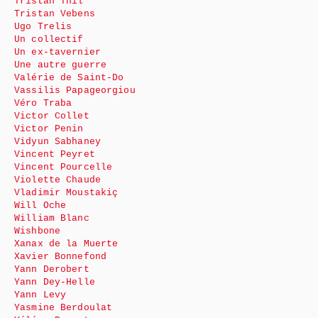
Tristan Thil
Tristan Vebens
Ugo Trelis
Un collectif
Un ex-tavernier
Une autre guerre
Valérie de Saint-Do
Vassilis Papageorgiou
Véro Traba
Victor Collet
Victor Penin
Vidyun Sabhaney
Vincent Peyret
Vincent Pourcelle
Violette Chaude
Vladimir Moustakiç
Will Oche
William Blanc
Wishbone
Xanax de la Muerte
Xavier Bonnefond
Yann Derobert
Yann Dey-Helle
Yann Levy
Yasmine Berdoulat