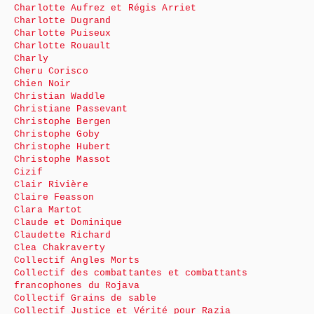
Charlotte Aufrez et Régis Arriet
Charlotte Dugrand
Charlotte Puiseux
Charlotte Rouault
Charly
Cheru Corisco
Chien Noir
Christian Waddle
Christiane Passevant
Christophe Bergen
Christophe Goby
Christophe Hubert
Christophe Massot
Cizif
Clair Rivière
Claire Feasson
Clara Martot
Claude et Dominique
Claudette Richard
Clea Chakraverty
Collectif Angles Morts
Collectif des combattantes et combattants
francophones du Rojava
Collectif Grains de sable
Collectif Justice et Vérité pour Razia