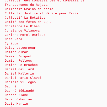
Collectif des combattantes et combattants
francophones du Rojava
Collectif Grains de sable
Collectif Justice et Vérité pour Razia
Collectif La Rotative
Comité des fêtes de CQFD
Constance Le Bihan
Constance Vilanova
Corinne Morel Darleux
Cosa Rara
Cynicom
Daisy Letourneur
Damien Almar
Damien Doignot
Damien Fellous
Damien Le Bruchec
Daniel Gaillard
Daniel Mallerin
Daniel Paris-Clavel
Daniela Villegas
Daphné
Daphné Bédinadé
Daphné Blake
David Gaboriau
David Martin