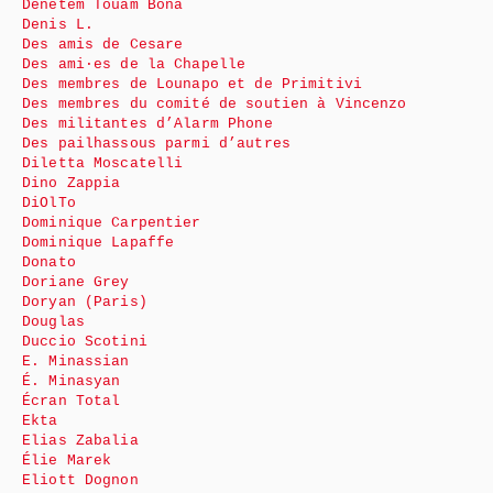
Dénètem Touam Bona
Denis L.
Des amis de Cesare
Des ami·es de la Chapelle
Des membres de Lounapo et de Primitivi
Des membres du comité de soutien à Vincenzo
Des militantes d’Alarm Phone
Des pailhassous parmi d’autres
Diletta Moscatelli
Dino Zappia
DiOlTo
Dominique Carpentier
Dominique Lapaffe
Donato
Doriane Grey
Doryan (Paris)
Douglas
Duccio Scotini
E. Minassian
É. Minasyan
Écran Total
Ekta
Elias Zabalia
Élie Marek
Eliott Dognon