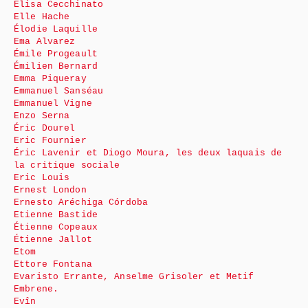
Elisa Cecchinato
Elle Hache
Élodie Laquille
Ema Alvarez
Émile Progeault
Émilien Bernard
Emma Piqueray
Emmanuel Sanséau
Emmanuel Vigne
Enzo Serna
Éric Dourel
Eric Fournier
Éric Lavenir et Diogo Moura, les deux laquais de
la critique sociale
Eric Louis
Ernest London
Ernesto Aréchiga Córdoba
Etienne Bastide
Étienne Copeaux
Étienne Jallot
Etom
Ettore Fontana
Evaristo Errante, Anselme Grisoler et Metif
Embrene.
Evîn