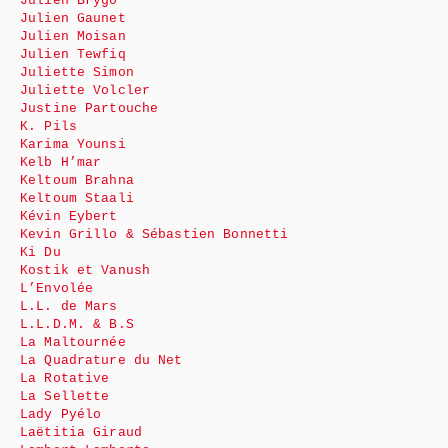
Julien Brygo
Julien Gaunet
Julien Moisan
Julien Tewfiq
Juliette Simon
Juliette Volcler
Justine Partouche
K. Pils
Karima Younsi
Kelb H’mar
Keltoum Brahna
Keltoum Staali
Kévin Eybert
Kevin Grillo & Sébastien Bonnetti
Ki Du
Kostik et Vanush
L’Envolée
L.L. de Mars
L.L.D.M. & B.S
La Maltournée
La Quadrature du Net
La Rotative
La Sellette
Lady Pyélo
Laëtitia Giraud