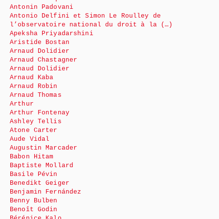
Antonin Padovani
Antonio Delfini et Simon Le Roulley de
l’observatoire national du droit à la (…)
Apeksha Priyadarshini
Aristide Bostan
Arnaud Dolidier
Arnaud Chastagner
Arnaud Dolidier
Arnaud Kaba
Arnaud Robin
Arnaud Thomas
Arthur
Arthur Fontenay
Ashley Tellis
Atone Carter
Aude Vidal
Augustin Marcader
Babon Hitam
Baptiste Mollard
Basile Pévin
Benedikt Geiger
Benjamin Fernández
Benny Bulben
Benoît Godin
Bérénice Kalo