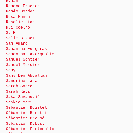
Roman
Romane Frachon
Roméo Bondon
Rosa Munch
Rosalie Lion
Rui Coelho
S. B.
Salim Bisset
Sam Amaro
Samantha Fougeras
Samantha Lavergnolle
Samuel Gontier
Samuel Mercier
Samy
Samy Ben Abdallah
Sandrine Lana
Sarah Andres
Sarah Katz
Saša Savanović
Saskia Mori
Sébastien Boistel
Sébastien Bonetti
Sébastien Creusé
Sébastien Dubost
Sébastien Fontenelle