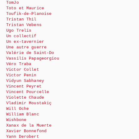
TomJo
Toto et Maurice
Toufik-de-Planoise
Tristan Thil
Tristan Vebens
Ugo Trelis
Un collectif
Un ex-tavernier
Une autre guerre
Valérie de Saint-Do
Vassilis Papageorgiou
Véro Traba
Victor Collet
Victor Penin
Vidyun Sabhaney
Vincent Peyret
Vincent Pourcelle
Violette Chaude
Vladimir Moustakiç
Will Oche
William Blanc
Wishbone
Xanax de la Muerte
Xavier Bonnefond
Yann Derobert