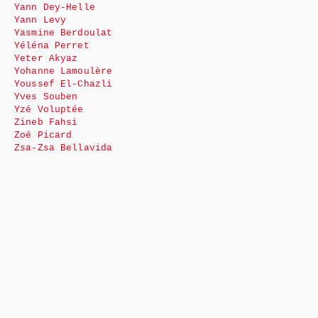
Yann Dey-Helle
Yann Levy
Yasmine Berdoulat
Yéléna Perret
Yeter Akyaz
Yohanne Lamoulère
Youssef El-Chazli
Yves Souben
Yzé Voluptée
Zineb Fahsi
Zoé Picard
Zsa-Zsa Bellavida