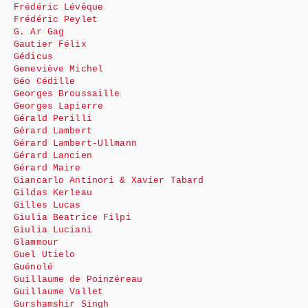
Frédéric Lévêque
Frédéric Peylet
G. Ar Gag
Gautier Félix
Gédicus
Geneviève Michel
Géo Cédille
Georges Broussaille
Georges Lapierre
Gérald Perilli
Gérard Lambert
Gérard Lambert-Ullmann
Gérard Lancien
Gérard Maire
Giancarlo Antinori & Xavier Tabard
Gildas Kerleau
Gilles Lucas
Giulia Beatrice Filpi
Giulia Luciani
Glammour
Guel Utielo
Guénolé
Guillaume de Poinzéreau
Guillaume Vallet
Gurshamshir Singh