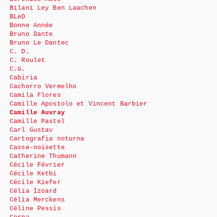
Bilani Ley Ben Laachen
BLeD
Bonne Année
Bruno Dante
Bruno Le Dantec
C. D.
C. Roulet
C.G.
Cabiria
Cachorro Vermelho
Camila Flores
Camille Apostolo et Vincent Barbier
Camille Auvray
Camille Pastel
Carl Gustav
Cartografia noturna
Casse-noisette
Catherine Thumann
Cécile Février
Cécile Ketbi
Cécile Kiefer
Célia Izoard
Célia Merckens
Céline Pessis