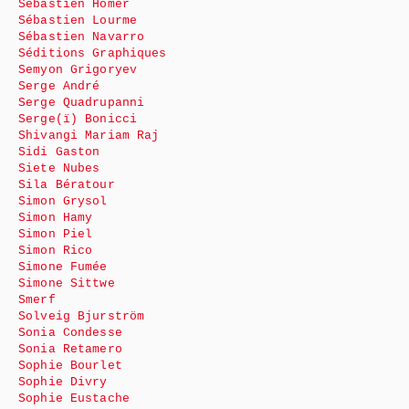
Sébastien Homer
Sébastien Lourme
Sébastien Navarro
Séditions Graphiques
Semyon Grigoryev
Serge André
Serge Quadrupanni
Serge(ï) Bonicci
Shivangi Mariam Raj
Sidi Gaston
Siete Nubes
Sila Bératour
Simon Grysol
Simon Hamy
Simon Piel
Simon Rico
Simone Fumée
Simone Sittwe
Smerf
Solveig Bjurström
Sonia Condesse
Sonia Retamero
Sophie Bourlet
Sophie Divry
Sophie Eustache