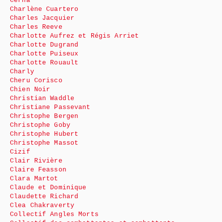
Cerna
Charlène Cuartero
Charles Jacquier
Charles Reeve
Charlotte Aufrez et Régis Arriet
Charlotte Dugrand
Charlotte Puiseux
Charlotte Rouault
Charly
Cheru Corisco
Chien Noir
Christian Waddle
Christiane Passevant
Christophe Bergen
Christophe Goby
Christophe Hubert
Christophe Massot
Cizif
Clair Rivière
Claire Feasson
Clara Martot
Claude et Dominique
Claudette Richard
Clea Chakraverty
Collectif Angles Morts