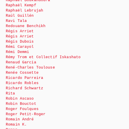
Raphaël Boukandoura
Raphaël Kempf
Raphaël Lebrujah
Raúl Guillén
Ravi Tala
Redouane Benchikh
Régis Arriet
Régis Arriet
Régis Dubois
Rémi Carayol
Rémi Demmi
Rémy Trom et Collectif Iskashato
Renaud Garcia
René-Charles Toulouse
Renée Cossette
Ricardo Parreira
Ricardo Robles
Richard Schwartz
Rita
Robin Ascaso
Robin Bouctot
Roger Foulques
Roger Petit-Roger
Romain André
Romain K.