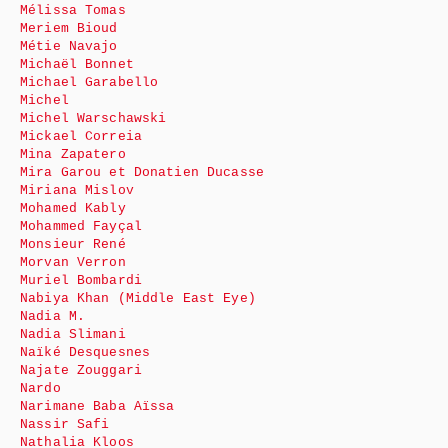
Mélissa Tomas
Meriem Bioud
Métie Navajo
Michaël Bonnet
Michael Garabello
Michel
Michel Warschawski
Mickael Correia
Mina Zapatero
Mira Garou et Donatien Ducasse
Miriana Mislov
Mohamed Kably
Mohammed Fayçal
Monsieur René
Morvan Verron
Muriel Bombardi
Nabiya Khan (Middle East Eye)
Nadia M.
Nadia Slimani
Naïké Desquesnes
Najate Zouggari
Nardo
Narimane Baba Aïssa
Nassir Safi
Nathalia Kloos