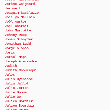
Jérôme Coignard
Jérôme F
Joaquim Basiluzzo
Jocelyn Malloin
Joël Auster
Joël Charbit
John Marcotte
Johnny Deep
Jonas Schnyder
Jonathan Ludd
Jorge Alonso
Joris
Jornal Mapa
Joseph Alexandre
Judith
Judith Chouraqui
Jules
Jules Hyénasse
Julia Jallot
Julia Zortea
Julie Boone
Julie Go
Julien Bordier
Julien Bourdais