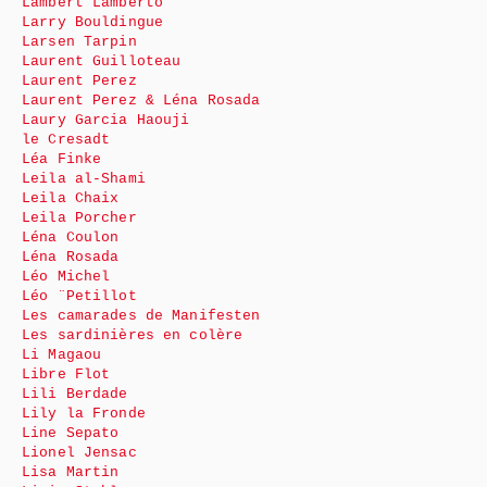
Lambert Lamberto
Larry Bouldingue
Larsen Tarpin
Laurent Guilloteau
Laurent Perez
Laurent Perez & Léna Rosada
Laury Garcia Haouji
le Cresadt
Léa Finke
Leila al-Shami
Leila Chaix
Leila Porcher
Léna Coulon
Léna Rosada
Léo Michel
Léo ¨Petillot
Les camarades de Manifesten
Les sardinières en colère
Li Magaou
Libre Flot
Lili Berdade
Lily la Fronde
Line Sepato
Lionel Jensac
Lisa Martin