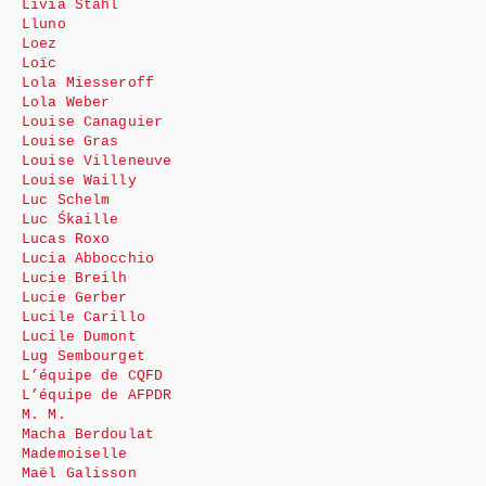
Livia Stahl
Lluno
Loez
Loïc
Lola Miesseroff
Lola Weber
Louise Canaguier
Louise Gras
Louise Villeneuve
Louise Wailly
Luc Schelm
Luc Śkaille
Lucas Roxo
Lucia Abbocchio
Lucie Breilh
Lucie Gerber
Lucile Carillo
Lucile Dumont
Lug Sembourget
L’équipe de CQFD
L’équipe de AFPDR
M. M.
Macha Berdoulat
Mademoiselle
Maël Galisson