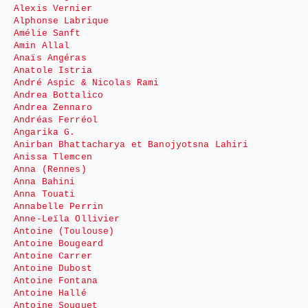
Alexis Vernier
Alphonse Labrique
Amélie Sanft
Amin Allal
Anaïs Angéras
Anatole Istria
André Aspic & Nicolas Rami
Andrea Bottalico
Andrea Zennaro
Andréas Ferréol
Angarika G.
Anirban Bhattacharya et Banojyotsna Lahiri
Anissa Tlemcen
Anna (Rennes)
Anna Bahini
Anna Touati
Annabelle Perrin
Anne-Leïla Ollivier
Antoine (Toulouse)
Antoine Bougeard
Antoine Carrer
Antoine Dubost
Antoine Fontana
Antoine Hallé
Antoine Souquet