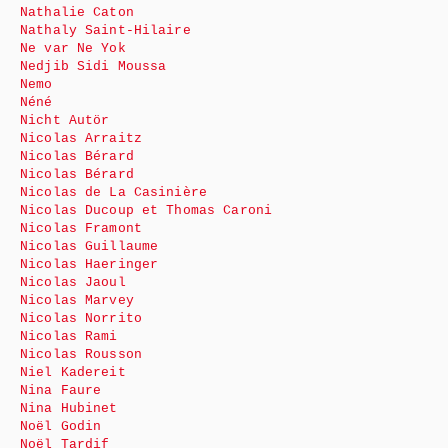
Nathalie Caton
Nathaly Saint-Hilaire
Ne var Ne Yok
Nedjib Sidi Moussa
Nemo
Néné
Nicht Autör
Nicolas Arraitz
Nicolas Bérard
Nicolas Bérard
Nicolas de La Casinière
Nicolas Ducoup et Thomas Caroni
Nicolas Framont
Nicolas Guillaume
Nicolas Haeringer
Nicolas Jaoul
Nicolas Marvey
Nicolas Norrito
Nicolas Rami
Nicolas Rousson
Niel Kadereit
Nina Faure
Nina Hubinet
Noël Godin
Noël Tardif