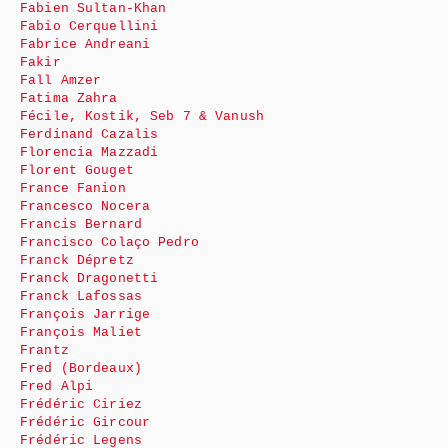
Fabien Sultan-Khan
Fabio Cerquellini
Fabrice Andreani
Fakir
Fall Amzer
Fatima Zahra
Fécile, Kostik, Seb 7 & Vanush
Ferdinand Cazalis
Florencia Mazzadi
Florent Gouget
France Fanion
Francesco Nocera
Francis Bernard
Francisco Colaço Pedro
Franck Dépretz
Franck Dragonetti
Franck Lafossas
François Jarrige
François Maliet
Frantz
Fred (Bordeaux)
Fred Alpi
Frédéric Ciriez
Frédéric Gircour
Frédéric Legens