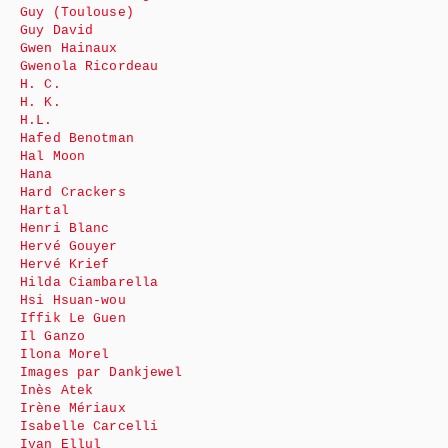
Guy (Toulouse)
Guy David
Gwen Hainaux
Gwenola Ricordeau
H. C.
H. K.
H.L.
Hafed Benotman
Hal Moon
Hana
Hard Crackers
Hartal
Henri Blanc
Hervé Gouyer
Hervé Krief
Hilda Ciambarella
Hsi Hsuan-wou
Iffik Le Guen
Il Ganzo
Ilona Morel
Images par Dankjewel
Inès Atek
Irène Mériaux
Isabelle Carcelli
Ivan Ellul