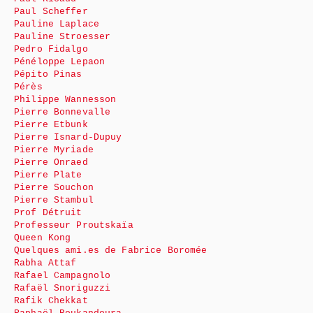
Paul Scheffer
Pauline Laplace
Pauline Stroesser
Pedro Fidalgo
Pénéloppe Lepaon
Pépito Pinas
Pérès
Philippe Wannesson
Pierre Bonnevalle
Pierre Etbunk
Pierre Isnard-Dupuy
Pierre Myriade
Pierre Onraed
Pierre Plate
Pierre Souchon
Pierre Stambul
Prof Détruit
Professeur Proutskaïa
Queen Kong
Quelques ami.es de Fabrice Boromée
Rabha Attaf
Rafael Campagnolo
Rafaël Snoriguzzi
Rafik Chekkat