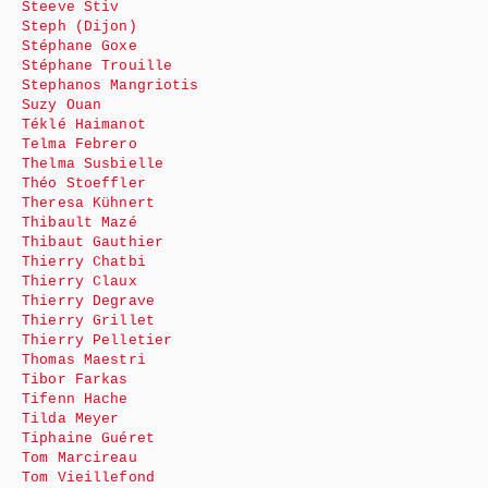
Steeve Stiv
Steph (Dijon)
Stéphane Goxe
Stéphane Trouille
Stephanos Mangriotis
Suzy Ouan
Téklé Haimanot
Telma Febrero
Thelma Susbielle
Théo Stoeffler
Theresa Kühnert
Thibault Mazé
Thibaut Gauthier
Thierry Chatbi
Thierry Claux
Thierry Degrave
Thierry Grillet
Thierry Pelletier
Thomas Maestri
Tibor Farkas
Tifenn Hache
Tilda Meyer
Tiphaine Guéret
Tom Marcireau
Tom Vieillefond