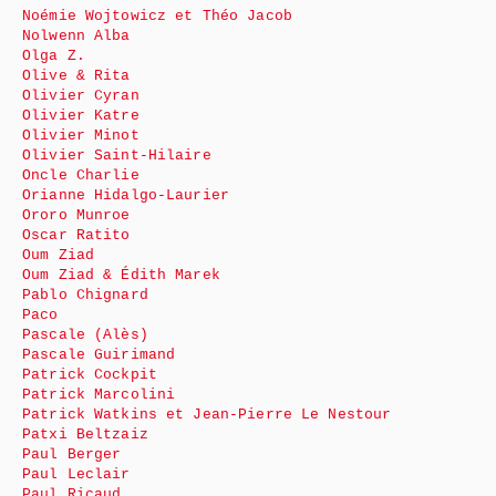
Noémie Wojtowicz et Théo Jacob
Nolwenn Alba
Olga Z.
Olive & Rita
Olivier Cyran
Olivier Katre
Olivier Minot
Olivier Saint-Hilaire
Oncle Charlie
Orianne Hidalgo-Laurier
Ororo Munroe
Oscar Ratito
Oum Ziad
Oum Ziad & Édith Marek
Pablo Chignard
Paco
Pascale (Alès)
Pascale Guirimand
Patrick Cockpit
Patrick Marcolini
Patrick Watkins et Jean-Pierre Le Nestour
Patxi Beltzaiz
Paul Berger
Paul Leclair
Paul Ricaud