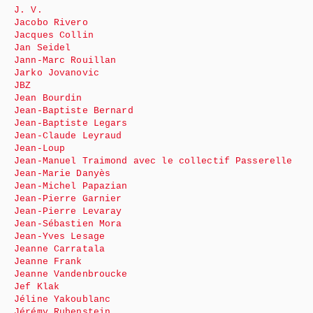
J. V.
Jacobo Rivero
Jacques Collin
Jan Seidel
Jann-Marc Rouillan
Jarko Jovanovic
JBZ
Jean Bourdin
Jean-Baptiste Bernard
Jean-Baptiste Legars
Jean-Claude Leyraud
Jean-Loup
Jean-Manuel Traimond avec le collectif Passerelle
Jean-Marie Danyès
Jean-Michel Papazian
Jean-Pierre Garnier
Jean-Pierre Levaray
Jean-Sébastien Mora
Jean-Yves Lesage
Jeanne Carratala
Jeanne Frank
Jeanne Vandenbroucke
Jef Klak
Jéline Yakoublanc
Jérémy Rubenstein