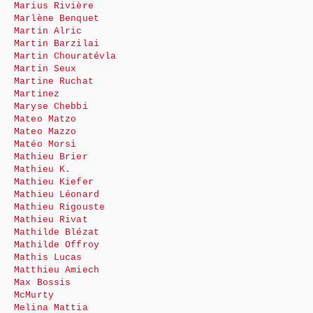
Marius Rivière
Marlène Benquet
Martin Alric
Martin Barzilai
Martin Chouratévla
Martin Seux
Martine Ruchat
Martinez
Maryse Chebbi
Mateo Matzo
Mateo Mazzo
Matéo Morsi
Mathieu Brier
Mathieu K.
Mathieu Kiefer
Mathieu Léonard
Mathieu Rigouste
Mathieu Rivat
Mathilde Blézat
Mathilde Offroy
Mathis Lucas
Matthieu Amiech
Max Bossis
McMurty
Melina Mattia