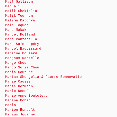
Maël Gallison
Mag Ali
Malik Cheklalia
Malik Tournon
Malima Matonya
Malo Toquet
Manu Makak
Manuel Rolland
Marc Pantanella
Marc Saint-Upéry
Marcel Baudissard
Mareine Doulard
Margaux Wartelle
Margo Chou
Margo Sofia Chou
Maria Couture
Mariam Shengelia & Pierre Bonnevalle
Marie Causse
Marie Hermann
Marie Nennès
Marie-Anne Boutoleau
Marine Bobin
Mario
Marion Esnault
Marius Jouanny