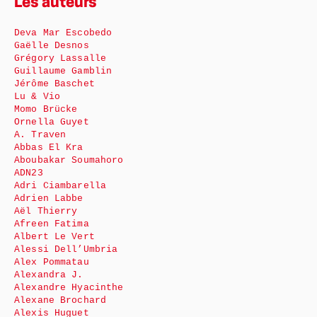
Les auteurs
Deva Mar Escobedo
Gaëlle Desnos
Grégory Lassalle
Guillaume Gamblin
Jérôme Baschet
Lu & Vio
Momo Brücke
Ornella Guyet
A. Traven
Abbas El Kra
Aboubakar Soumahoro
ADN23
Adri Ciambarella
Adrien Labbe
Aël Thierry
Afreen Fatima
Albert Le Vert
Alessi Dell’Umbria
Alex Pommatau
Alexandra J.
Alexandre Hyacinthe
Alexane Brochard
Alexis Huguet