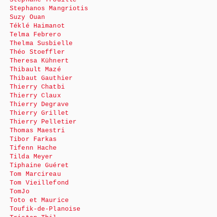
Stephanos Mangriotis
Suzy Ouan
Téklé Haimanot
Telma Febrero
Thelma Susbielle
Théo Stoeffler
Theresa Kühnert
Thibault Mazé
Thibaut Gauthier
Thierry Chatbi
Thierry Claux
Thierry Degrave
Thierry Grillet
Thierry Pelletier
Thomas Maestri
Tibor Farkas
Tifenn Hache
Tilda Meyer
Tiphaine Guéret
Tom Marcireau
Tom Vieillefond
TomJo
Toto et Maurice
Toufik-de-Planoise