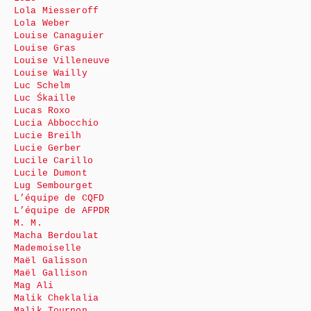
Lola Miesseroff
Lola Weber
Louise Canaguier
Louise Gras
Louise Villeneuve
Louise Wailly
Luc Schelm
Luc Śkaille
Lucas Roxo
Lucia Abbocchio
Lucie Breilh
Lucie Gerber
Lucile Carillo
Lucile Dumont
Lug Sembourget
L’équipe de CQFD
L’équipe de AFPDR
M. M.
Macha Berdoulat
Mademoiselle
Maël Galisson
Maël Gallison
Mag Ali
Malik Cheklalia
Malik Tournon