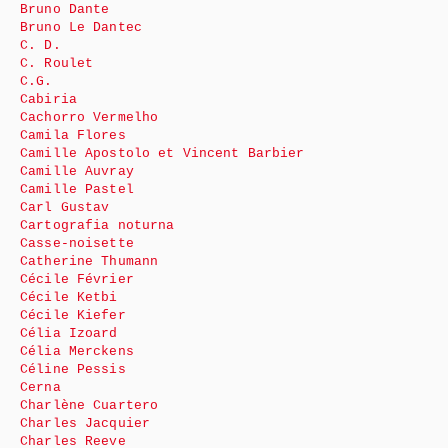
Bruno Dante
Bruno Le Dantec
C. D.
C. Roulet
C.G.
Cabiria
Cachorro Vermelho
Camila Flores
Camille Apostolo et Vincent Barbier
Camille Auvray
Camille Pastel
Carl Gustav
Cartografia noturna
Casse-noisette
Catherine Thumann
Cécile Février
Cécile Ketbi
Cécile Kiefer
Célia Izoard
Célia Merckens
Céline Pessis
Cerna
Charlène Cuartero
Charles Jacquier
Charles Reeve