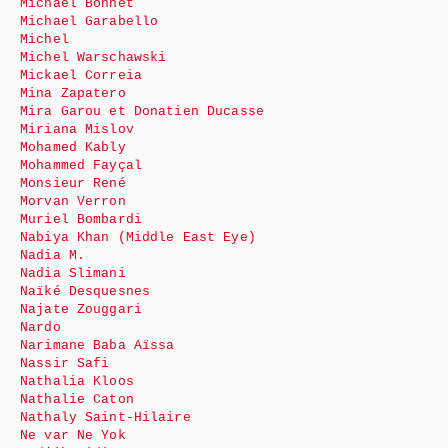
Michaël Bonnet
Michael Garabello
Michel
Michel Warschawski
Mickael Correia
Mina Zapatero
Mira Garou et Donatien Ducasse
Miriana Mislov
Mohamed Kably
Mohammed Fayçal
Monsieur René
Morvan Verron
Muriel Bombardi
Nabiya Khan (Middle East Eye)
Nadia M.
Nadia Slimani
Naïké Desquesnes
Najate Zouggari
Nardo
Narimane Baba Aïssa
Nassir Safi
Nathalia Kloos
Nathalie Caton
Nathaly Saint-Hilaire
Ne var Ne Yok