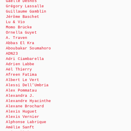
Gaëlle Desnos
Grégory Lassalle
Guillaume Gamblin
Jérôme Baschet
Lu & Vio
Momo Brücke
Ornella Guyet
A. Traven
Abbas El Kra
Aboubakar Soumahoro
ADN23
Adri Ciambarella
Adrien Labbe
Aël Thierry
Afreen Fatima
Albert Le Vert
Alessi Dell’Umbria
Alex Pommatau
Alexandra J.
Alexandre Hyacinthe
Alexane Brochard
Alexis Huguet
Alexis Vernier
Alphonse Labrique
Amélie Sanft