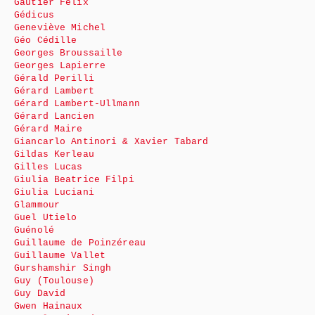
Gautier Félix
Gédicus
Geneviève Michel
Géo Cédille
Georges Broussaille
Georges Lapierre
Gérald Perilli
Gérard Lambert
Gérard Lambert-Ullmann
Gérard Lancien
Gérard Maire
Giancarlo Antinori & Xavier Tabard
Gildas Kerleau
Gilles Lucas
Giulia Beatrice Filpi
Giulia Luciani
Glammour
Guel Utielo
Guénolé
Guillaume de Poinzéreau
Guillaume Vallet
Gurshamshir Singh
Guy (Toulouse)
Guy David
Gwen Hainaux