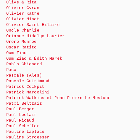
Olive & Rita
Olivier Cyran
Olivier Katre
Olivier Minot
Olivier Saint-Hilaire
Oncle Charlie
Orianne Hidalgo-Laurier
Ororo Munroe
Oscar Ratito
Oum Ziad
Oum Ziad & Édith Marek
Pablo Chignard
Paco
Pascale (Alès)
Pascale Guirimand
Patrick Cockpit
Patrick Marcolini
Patrick Watkins et Jean-Pierre Le Nestour
Patxi Beltzaiz
Paul Berger
Paul Leclair
Paul Ricaud
Paul Scheffer
Pauline Laplace
Pauline Stroesser