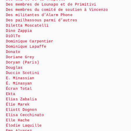
Des membres de Lounapo et de Primitivi
Des membres du comité de soutien à Vincenzo
Des militantes d’Alarm Phone
Des pailhassous parmi d’autres
Diletta Moscatelli
Dino Zappia
DiOlTo
Dominique Carpentier
Dominique Lapaffe
Donato
Doriane Grey
Doryan (Paris)
Douglas
Duccio Scotini
E. Minassian
É. Minasyan
Écran Total
Ekta
Elias Zabalia
Élie Marek
Eliott Dognon
Elisa Cecchinato
Elle Hache
Élodie Laquille
Ema Alvarez