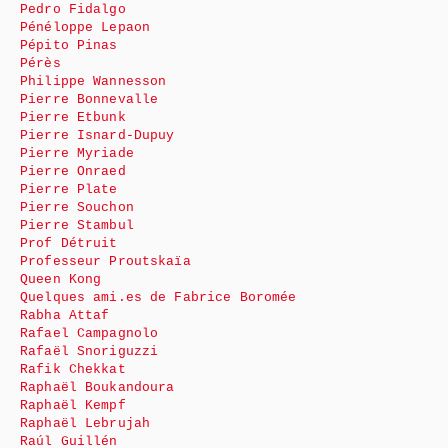
Pedro Fidalgo
Pénéloppe Lepaon
Pépito Pinas
Pérès
Philippe Wannesson
Pierre Bonnevalle
Pierre Etbunk
Pierre Isnard-Dupuy
Pierre Myriade
Pierre Onraed
Pierre Plate
Pierre Souchon
Pierre Stambul
Prof Détruit
Professeur Proutskaïa
Queen Kong
Quelques ami.es de Fabrice Boromée
Rabha Attaf
Rafael Campagnolo
Rafaël Snoriguzzi
Rafik Chekkat
Raphaël Boukandoura
Raphaël Kempf
Raphaël Lebrujah
Raúl Guillén