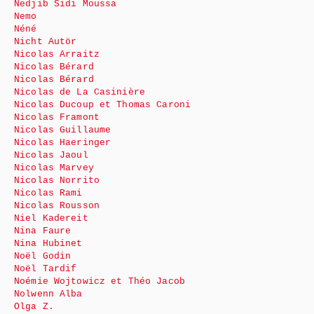
Nedjib Sidi Moussa
Nemo
Néné
Nicht Autör
Nicolas Arraitz
Nicolas Bérard
Nicolas Bérard
Nicolas de La Casinière
Nicolas Ducoup et Thomas Caroni
Nicolas Framont
Nicolas Guillaume
Nicolas Haeringer
Nicolas Jaoul
Nicolas Marvey
Nicolas Norrito
Nicolas Rami
Nicolas Rousson
Niel Kadereit
Nina Faure
Nina Hubinet
Noël Godin
Noël Tardif
Noémie Wojtowicz et Théo Jacob
Nolwenn Alba
Olga Z.