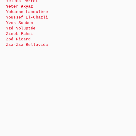
Yéléna Perret
Yeter Akyaz
Yohanne Lamoulère
Youssef El-Chazli
Yves Souben
Yzé Voluptée
Zineb Fahsi
Zoé Picard
Zsa-Zsa Bellavida