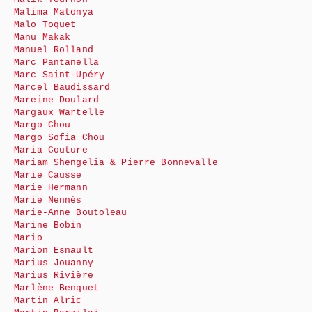
Malima Matonya
Malo Toquet
Manu Makak
Manuel Rolland
Marc Pantanella
Marc Saint-Upéry
Marcel Baudissard
Mareine Doulard
Margaux Wartelle
Margo Chou
Margo Sofia Chou
Maria Couture
Mariam Shengelia & Pierre Bonnevalle
Marie Causse
Marie Hermann
Marie Nennès
Marie-Anne Boutoleau
Marine Bobin
Mario
Marion Esnault
Marius Jouanny
Marius Rivière
Marlène Benquet
Martin Alric