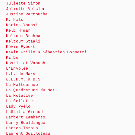
Juliette Simon
Juliette Volcler
Justine Partouche
K. Pils
Karima Younsi
Kelb H’mar
Keltoum Brahna
Keltoum Staali
Kévin Eybert
Kevin Grillo & Sébastien Bonnetti
Ki Du
Kostik et Vanush
L’Envolée
L.L. de Mars
L.L.D.M. & B.S
La Maltournée
La Quadrature du Net
La Rotative
La Sellette
Lady Pyélo
Laëtitia Giraud
Lambert Lamberto
Larry Bouldingue
Larsen Tarpin
Laurent Guilloteau