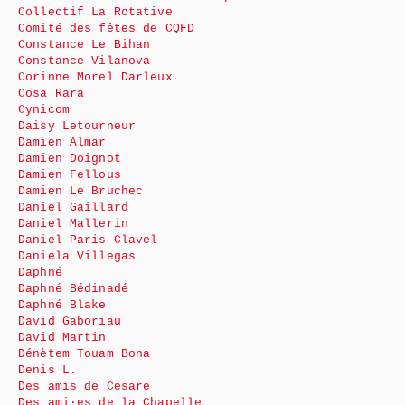
Collectif La Rotative
Comité des fêtes de CQFD
Constance Le Bihan
Constance Vilanova
Corinne Morel Darleux
Cosa Rara
Cynicom
Daisy Letourneur
Damien Almar
Damien Doignot
Damien Fellous
Damien Le Bruchec
Daniel Gaillard
Daniel Mallerin
Daniel Paris-Clavel
Daniela Villegas
Daphné
Daphné Bédinadé
Daphné Blake
David Gaboriau
David Martin
Dénètem Touam Bona
Denis L.
Des amis de Cesare
Des ami·es de la Chapelle