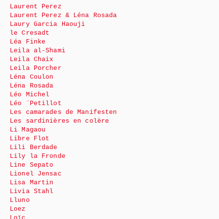
Laurent Perez
Laurent Perez & Léna Rosada
Laury Garcia Haouji
le Cresadt
Léa Finke
Leila al-Shami
Leila Chaix
Leila Porcher
Léna Coulon
Léna Rosada
Léo Michel
Léo ¨Petillot
Les camarades de Manifesten
Les sardinières en colère
Li Magaou
Libre Flot
Lili Berdade
Lily la Fronde
Line Sepato
Lionel Jensac
Lisa Martin
Livia Stahl
Lluno
Loez
Loïc