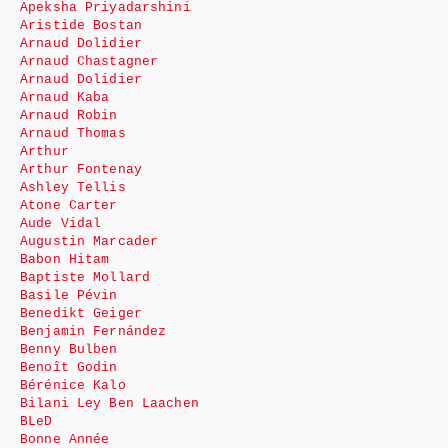
Apeksha Priyadarshini
Aristide Bostan
Arnaud Dolidier
Arnaud Chastagner
Arnaud Dolidier
Arnaud Kaba
Arnaud Robin
Arnaud Thomas
Arthur
Arthur Fontenay
Ashley Tellis
Atone Carter
Aude Vidal
Augustin Marcader
Babon Hitam
Baptiste Mollard
Basile Pévin
Benedikt Geiger
Benjamin Fernández
Benny Bulben
Benoît Godin
Bérénice Kalo
Bilani Ley Ben Laachen
BLeD
Bonne Année