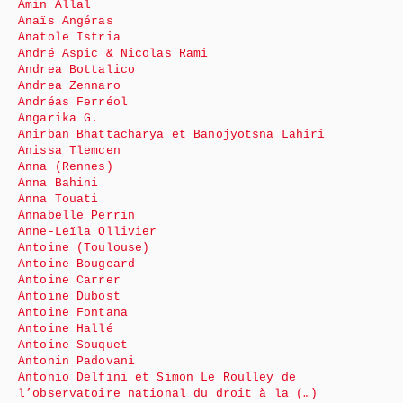
Amin Allal
Anaïs Angéras
Anatole Istria
André Aspic & Nicolas Rami
Andrea Bottalico
Andrea Zennaro
Andréas Ferréol
Angarika G.
Anirban Bhattacharya et Banojyotsna Lahiri
Anissa Tlemcen
Anna (Rennes)
Anna Bahini
Anna Touati
Annabelle Perrin
Anne-Leïla Ollivier
Antoine (Toulouse)
Antoine Bougeard
Antoine Carrer
Antoine Dubost
Antoine Fontana
Antoine Hallé
Antoine Souquet
Antonin Padovani
Antonio Delfini et Simon Le Roulley de
l’observatoire national du droit à la (…)