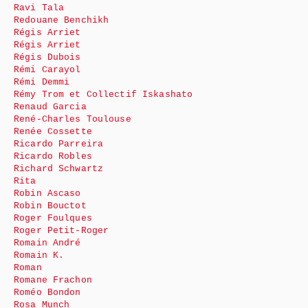
Ravi Tala
Redouane Benchikh
Régis Arriet
Régis Arriet
Régis Dubois
Rémi Carayol
Rémi Demmi
Rémy Trom et Collectif Iskashato
Renaud Garcia
René-Charles Toulouse
Renée Cossette
Ricardo Parreira
Ricardo Robles
Richard Schwartz
Rita
Robin Ascaso
Robin Bouctot
Roger Foulques
Roger Petit-Roger
Romain André
Romain K.
Roman
Romane Frachon
Roméo Bondon
Rosa Munch