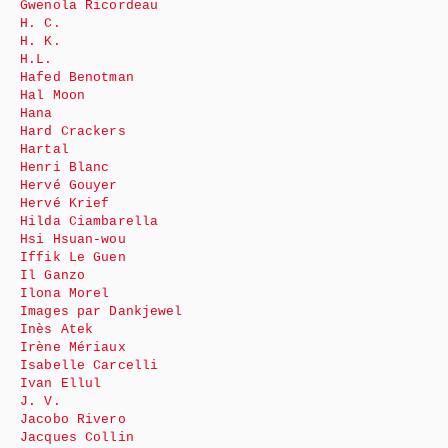
Gwenola Ricordeau
H. C.
H. K.
H.L.
Hafed Benotman
Hal Moon
Hana
Hard Crackers
Hartal
Henri Blanc
Hervé Gouyer
Hervé Krief
Hilda Ciambarella
Hsi Hsuan-wou
Iffik Le Guen
Il Ganzo
Ilona Morel
Images par Dankjewel
Inès Atek
Irène Mériaux
Isabelle Carcelli
Ivan Ellul
J. V.
Jacobo Rivero
Jacques Collin