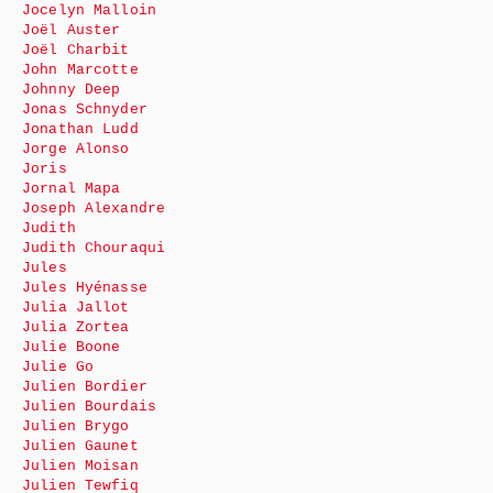
Jocelyn Malloin
Joël Auster
Joël Charbit
John Marcotte
Johnny Deep
Jonas Schnyder
Jonathan Ludd
Jorge Alonso
Joris
Jornal Mapa
Joseph Alexandre
Judith
Judith Chouraqui
Jules
Jules Hyénasse
Julia Jallot
Julia Zortea
Julie Boone
Julie Go
Julien Bordier
Julien Bourdais
Julien Brygo
Julien Gaunet
Julien Moisan
Julien Tewfiq