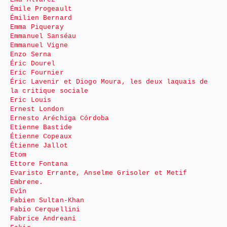
Émile Progeault
Émilien Bernard
Emma Piqueray
Emmanuel Sanséau
Emmanuel Vigne
Enzo Serna
Éric Dourel
Eric Fournier
Éric Lavenir et Diogo Moura, les deux laquais de
la critique sociale
Eric Louis
Ernest London
Ernesto Aréchiga Córdoba
Etienne Bastide
Étienne Copeaux
Étienne Jallot
Etom
Ettore Fontana
Evaristo Errante, Anselme Grisoler et Metif
Embrene.
Evîn
Fabien Sultan-Khan
Fabio Cerquellini
Fabrice Andreani