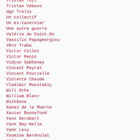
Tristan Thil
Tristan Vebens
Ugo Trelis
Un collectif
Un ex-tavernier
Une autre guerre
Valérie de Saint-Do
Vassilis Papageorgiou
Véro Traba
Victor Collet
Victor Penin
Vidyun Sabhaney
Vincent Peyret
Vincent Pourcelle
Violette Chaude
Vladimir Moustakiç
Will Oche
William Blanc
Wishbone
Xanax de la Muerte
Xavier Bonnefond
Yann Derobert
Yann Dey-Helle
Yann Levy
Yasmine Berdoulat