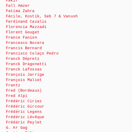
Fakir
Fall Amzer
Fatima Zahra
Fécile, Kostik, Seb 7 & Vanush
Ferdinand Cazalis
Florencia Mazzadi
Florent Gouget
France Fanion
Francesco Nocera
Francis Bernard
Francisco Colaço Pedro
Franck Dépretz
Franck Dragonetti
Franck Lafossas
François Jarrige
François Maliet
Frantz
Fred (Bordeaux)
Fred Alpi
Frédéric Ciriez
Frédéric Gircour
Frédéric Legens
Frédéric Lévêque
Frédéric Peylet
G. Ar Gag