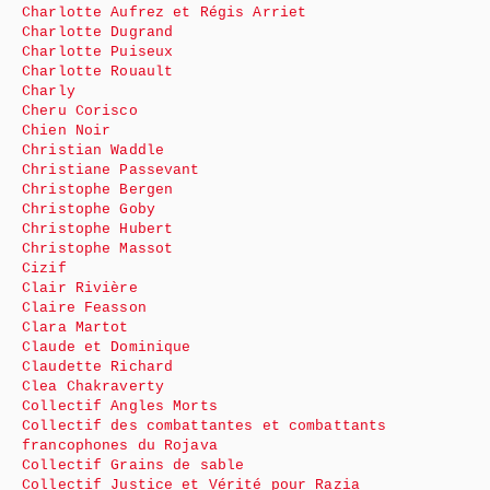
Charlotte Aufrez et Régis Arriet
Charlotte Dugrand
Charlotte Puiseux
Charlotte Rouault
Charly
Cheru Corisco
Chien Noir
Christian Waddle
Christiane Passevant
Christophe Bergen
Christophe Goby
Christophe Hubert
Christophe Massot
Cizif
Clair Rivière
Claire Feasson
Clara Martot
Claude et Dominique
Claudette Richard
Clea Chakraverty
Collectif Angles Morts
Collectif des combattantes et combattants
francophones du Rojava
Collectif Grains de sable
Collectif Justice et Vérité pour Razia