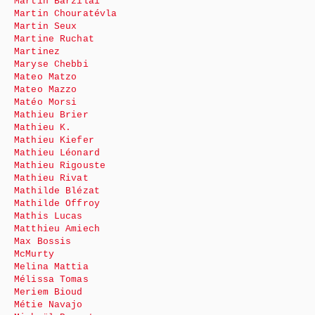
Martin Barzilai
Martin Chouratévla
Martin Seux
Martine Ruchat
Martinez
Maryse Chebbi
Mateo Matzo
Mateo Mazzo
Matéo Morsi
Mathieu Brier
Mathieu K.
Mathieu Kiefer
Mathieu Léonard
Mathieu Rigouste
Mathieu Rivat
Mathilde Blézat
Mathilde Offroy
Mathis Lucas
Matthieu Amiech
Max Bossis
McMurty
Melina Mattia
Mélissa Tomas
Meriem Bioud
Métie Navajo