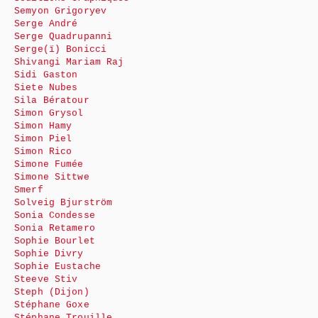
Semyon Grigoryev
Serge André
Serge Quadrupanni
Serge(ï) Bonicci
Shivangi Mariam Raj
Sidi Gaston
Siete Nubes
Sila Bératour
Simon Grysol
Simon Hamy
Simon Piel
Simon Rico
Simone Fumée
Simone Sittwe
Smerf
Solveig Bjurström
Sonia Condesse
Sonia Retamero
Sophie Bourlet
Sophie Divry
Sophie Eustache
Steeve Stiv
Steph (Dijon)
Stéphane Goxe
Stéphane Trouille