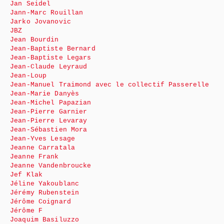
Jan Seidel
Jann-Marc Rouillan
Jarko Jovanovic
JBZ
Jean Bourdin
Jean-Baptiste Bernard
Jean-Baptiste Legars
Jean-Claude Leyraud
Jean-Loup
Jean-Manuel Traimond avec le collectif Passerelle
Jean-Marie Danyès
Jean-Michel Papazian
Jean-Pierre Garnier
Jean-Pierre Levaray
Jean-Sébastien Mora
Jean-Yves Lesage
Jeanne Carratala
Jeanne Frank
Jeanne Vandenbroucke
Jef Klak
Jéline Yakoublanc
Jérémy Rubenstein
Jérôme Coignard
Jérôme F
Joaquim Basiluzzo