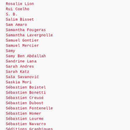
Rosalie Lion
Rui Coelho
S. B.
Salim Bisset
Sam Amaro
Samantha Fougeras
Samantha Lavergnolle
Samuel Gontier
Samuel Mercier
Samy
Samy Ben Abdallah
Sandrine Lana
Sarah Andres
Sarah Katz
Saša Savanović
Saskia Mori
Sébastien Boistel
Sébastien Bonetti
Sébastien Creusé
Sébastien Dubost
Sébastien Fontenelle
Sébastien Homer
Sébastien Lourme
Sébastien Navarro
Séditions Graphiques