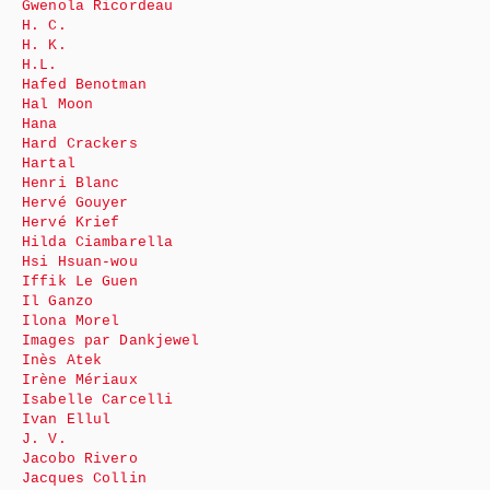
Gwenola Ricordeau
H. C.
H. K.
H.L.
Hafed Benotman
Hal Moon
Hana
Hard Crackers
Hartal
Henri Blanc
Hervé Gouyer
Hervé Krief
Hilda Ciambarella
Hsi Hsuan-wou
Iffik Le Guen
Il Ganzo
Ilona Morel
Images par Dankjewel
Inès Atek
Irène Mériaux
Isabelle Carcelli
Ivan Ellul
J. V.
Jacobo Rivero
Jacques Collin