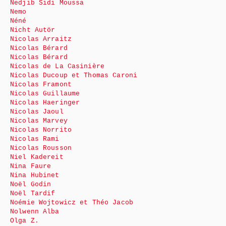
Nedjib Sidi Moussa
Nemo
Néné
Nicht Autör
Nicolas Arraitz
Nicolas Bérard
Nicolas Bérard
Nicolas de La Casinière
Nicolas Ducoup et Thomas Caroni
Nicolas Framont
Nicolas Guillaume
Nicolas Haeringer
Nicolas Jaoul
Nicolas Marvey
Nicolas Norrito
Nicolas Rami
Nicolas Rousson
Niel Kadereit
Nina Faure
Nina Hubinet
Noël Godin
Noël Tardif
Noémie Wojtowicz et Théo Jacob
Nolwenn Alba
Olga Z.