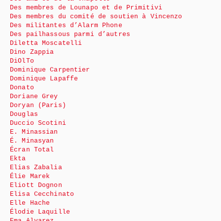
Des membres de Lounapo et de Primitivi
Des membres du comité de soutien à Vincenzo
Des militantes d’Alarm Phone
Des pailhassous parmi d’autres
Diletta Moscatelli
Dino Zappia
DiOlTo
Dominique Carpentier
Dominique Lapaffe
Donato
Doriane Grey
Doryan (Paris)
Douglas
Duccio Scotini
E. Minassian
É. Minasyan
Écran Total
Ekta
Elias Zabalia
Élie Marek
Eliott Dognon
Elisa Cecchinato
Elle Hache
Élodie Laquille
Ema Alvarez