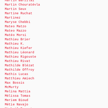
Martin Barzilai
Martin Chouratévla
Martin Seux
Martine Ruchat
Martinez
Maryse Chebbi
Mateo Matzo
Mateo Mazzo
Matéo Morsi
Mathieu Brier
Mathieu K.
Mathieu Kiefer
Mathieu Léonard
Mathieu Rigouste
Mathieu Rivat
Mathilde Blézat
Mathilde Offroy
Mathis Lucas
Matthieu Amiech
Max Bossis
McMurty
Melina Mattia
Mélissa Tomas
Meriem Bioud
Métie Navajo