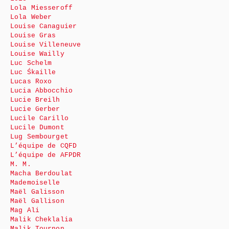
Lola Miesseroff
Lola Weber
Louise Canaguier
Louise Gras
Louise Villeneuve
Louise Wailly
Luc Schelm
Luc Śkaille
Lucas Roxo
Lucia Abbocchio
Lucie Breilh
Lucie Gerber
Lucile Carillo
Lucile Dumont
Lug Sembourget
L’équipe de CQFD
L’équipe de AFPDR
M. M.
Macha Berdoulat
Mademoiselle
Maël Galisson
Maël Gallison
Mag Ali
Malik Cheklalia
Malik Tournon