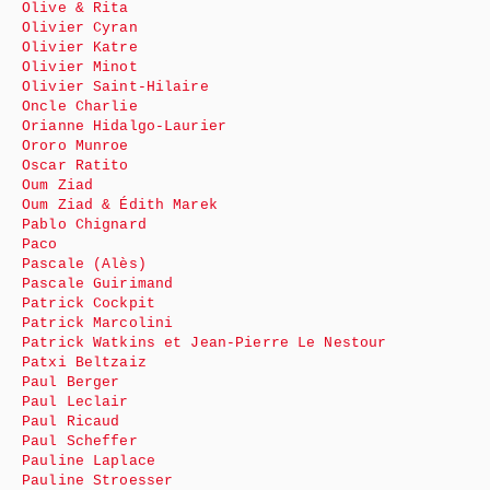
Olive & Rita
Olivier Cyran
Olivier Katre
Olivier Minot
Olivier Saint-Hilaire
Oncle Charlie
Orianne Hidalgo-Laurier
Ororo Munroe
Oscar Ratito
Oum Ziad
Oum Ziad & Édith Marek
Pablo Chignard
Paco
Pascale (Alès)
Pascale Guirimand
Patrick Cockpit
Patrick Marcolini
Patrick Watkins et Jean-Pierre Le Nestour
Patxi Beltzaiz
Paul Berger
Paul Leclair
Paul Ricaud
Paul Scheffer
Pauline Laplace
Pauline Stroesser