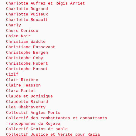
Charlotte Aufrez et Régis Arriet
Charlotte Dugrand
Charlotte Puiseux
Charlotte Rouault
Charly
Cheru Corisco
Chien Noir
Christian Waddle
Christiane Passevant
Christophe Bergen
Christophe Goby
Christophe Hubert
Christophe Massot
Cizif
Clair Rivière
Claire Feasson
Clara Martot
Claude et Dominique
Claudette Richard
Clea Chakraverty
Collectif Angles Morts
Collectif des combattantes et combattants
francophones du Rojava
Collectif Grains de sable
Collectif Justice et Vérité pour Razia