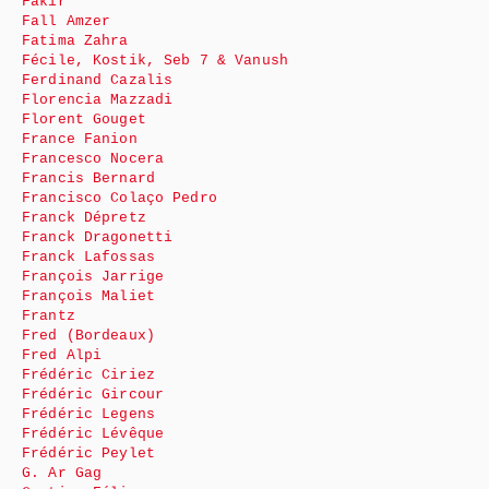
Fakir
Fall Amzer
Fatima Zahra
Fécile, Kostik, Seb 7 & Vanush
Ferdinand Cazalis
Florencia Mazzadi
Florent Gouget
France Fanion
Francesco Nocera
Francis Bernard
Francisco Colaço Pedro
Franck Dépretz
Franck Dragonetti
Franck Lafossas
François Jarrige
François Maliet
Frantz
Fred (Bordeaux)
Fred Alpi
Frédéric Ciriez
Frédéric Gircour
Frédéric Legens
Frédéric Lévêque
Frédéric Peylet
G. Ar Gag