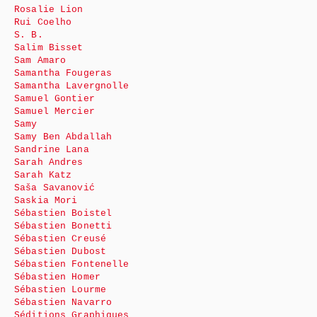
Rosalie Lion
Rui Coelho
S. B.
Salim Bisset
Sam Amaro
Samantha Fougeras
Samantha Lavergnolle
Samuel Gontier
Samuel Mercier
Samy
Samy Ben Abdallah
Sandrine Lana
Sarah Andres
Sarah Katz
Saša Savanović
Saskia Mori
Sébastien Boistel
Sébastien Bonetti
Sébastien Creusé
Sébastien Dubost
Sébastien Fontenelle
Sébastien Homer
Sébastien Lourme
Sébastien Navarro
Séditions Graphiques