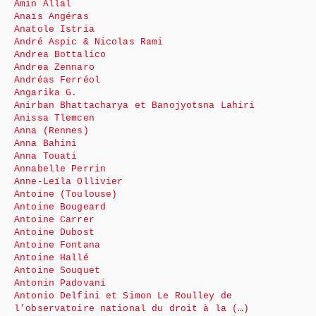
Amin Allal
Anaïs Angéras
Anatole Istria
André Aspic & Nicolas Rami
Andrea Bottalico
Andrea Zennaro
Andréas Ferréol
Angarika G.
Anirban Bhattacharya et Banojyotsna Lahiri
Anissa Tlemcen
Anna (Rennes)
Anna Bahini
Anna Touati
Annabelle Perrin
Anne-Leïla Ollivier
Antoine (Toulouse)
Antoine Bougeard
Antoine Carrer
Antoine Dubost
Antoine Fontana
Antoine Hallé
Antoine Souquet
Antonin Padovani
Antonio Delfini et Simon Le Roulley de
l’observatoire national du droit à la (…)