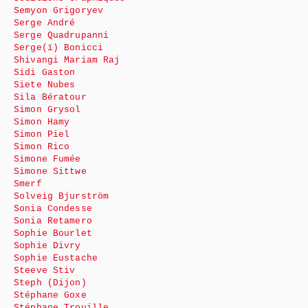
Semyon Grigoryev
Serge André
Serge Quadrupanni
Serge(ï) Bonicci
Shivangi Mariam Raj
Sidi Gaston
Siete Nubes
Sila Bératour
Simon Grysol
Simon Hamy
Simon Piel
Simon Rico
Simone Fumée
Simone Sittwe
Smerf
Solveig Bjurström
Sonia Condesse
Sonia Retamero
Sophie Bourlet
Sophie Divry
Sophie Eustache
Steeve Stiv
Steph (Dijon)
Stéphane Goxe
Stéphane Trouille