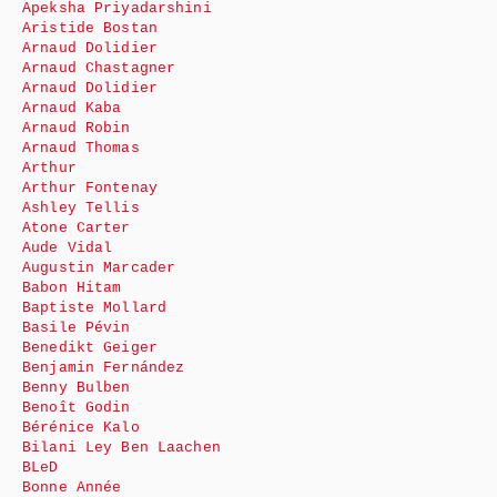
Apeksha Priyadarshini
Aristide Bostan
Arnaud Dolidier
Arnaud Chastagner
Arnaud Dolidier
Arnaud Kaba
Arnaud Robin
Arnaud Thomas
Arthur
Arthur Fontenay
Ashley Tellis
Atone Carter
Aude Vidal
Augustin Marcader
Babon Hitam
Baptiste Mollard
Basile Pévin
Benedikt Geiger
Benjamin Fernández
Benny Bulben
Benoît Godin
Bérénice Kalo
Bilani Ley Ben Laachen
BLeD
Bonne Année