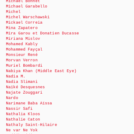
Michaël Bonnet
Michael Garabello
Michel
Michel Warschawski
Mickael Correia
Mina Zapatero
Mira Garou et Donatien Ducasse
Miriana Mislov
Mohamed Kably
Mohammed Fayçal
Monsieur René
Morvan Verron
Muriel Bombardi
Nabiya Khan (Middle East Eye)
Nadia M.
Nadia Slimani
Naïké Desquesnes
Najate Zouggari
Nardo
Narimane Baba Aïssa
Nassir Safi
Nathalia Kloos
Nathalie Caton
Nathaly Saint-Hilaire
Ne var Ne Yok