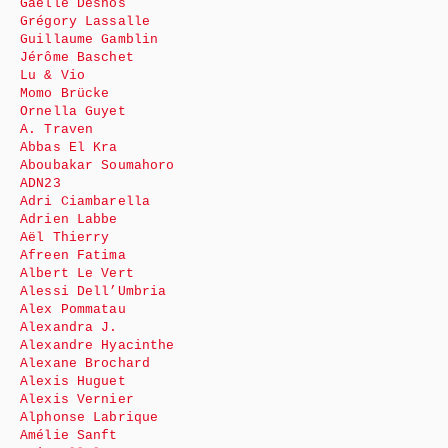
Gaëlle Desnos
Grégory Lassalle
Guillaume Gamblin
Jérôme Baschet
Lu & Vio
Momo Brücke
Ornella Guyet
A. Traven
Abbas El Kra
Aboubakar Soumahoro
ADN23
Adri Ciambarella
Adrien Labbe
Aël Thierry
Afreen Fatima
Albert Le Vert
Alessi Dell’Umbria
Alex Pommatau
Alexandra J.
Alexandre Hyacinthe
Alexane Brochard
Alexis Huguet
Alexis Vernier
Alphonse Labrique
Amélie Sanft