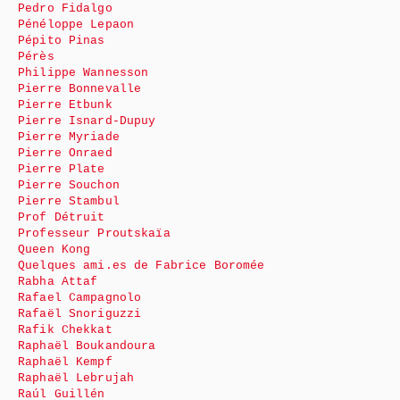
Pedro Fidalgo
Pénéloppe Lepaon
Pépito Pinas
Pérès
Philippe Wannesson
Pierre Bonnevalle
Pierre Etbunk
Pierre Isnard-Dupuy
Pierre Myriade
Pierre Onraed
Pierre Plate
Pierre Souchon
Pierre Stambul
Prof Détruit
Professeur Proutskaïa
Queen Kong
Quelques ami.es de Fabrice Boromée
Rabha Attaf
Rafael Campagnolo
Rafaël Snoriguzzi
Rafik Chekkat
Raphaël Boukandoura
Raphaël Kempf
Raphaël Lebrujah
Raúl Guillén