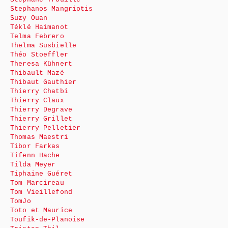
Stephanos Mangriotis
Suzy Ouan
Téklé Haimanot
Telma Febrero
Thelma Susbielle
Théo Stoeffler
Theresa Kühnert
Thibault Mazé
Thibaut Gauthier
Thierry Chatbi
Thierry Claux
Thierry Degrave
Thierry Grillet
Thierry Pelletier
Thomas Maestri
Tibor Farkas
Tifenn Hache
Tilda Meyer
Tiphaine Guéret
Tom Marcireau
Tom Vieillefond
TomJo
Toto et Maurice
Toufik-de-Planoise