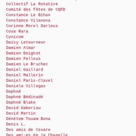
Collectif La Rotative
Comité des fêtes de CQFD
Constance Le Bihan
Constance Vilanova
Corinne Morel Darleux
Cosa Rara
Cynicom
Daisy Letourneur
Damien Almar
Damien Doignot
Damien Fellous
Damien Le Bruchec
Daniel Gaillard
Daniel Mallerin
Daniel Paris-Clavel
Daniela Villegas
Daphné
Daphné Bédinadé
Daphné Blake
David Gaboriau
David Martin
Dénètem Touam Bona
Denis L.
Des amis de Cesare
Des ami·es de la Chapelle