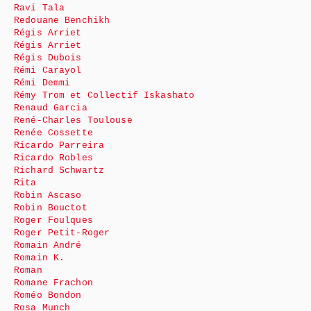
Ravi Tala
Redouane Benchikh
Régis Arriet
Régis Arriet
Régis Dubois
Rémi Carayol
Rémi Demmi
Rémy Trom et Collectif Iskashato
Renaud Garcia
René-Charles Toulouse
Renée Cossette
Ricardo Parreira
Ricardo Robles
Richard Schwartz
Rita
Robin Ascaso
Robin Bouctot
Roger Foulques
Roger Petit-Roger
Romain André
Romain K.
Roman
Romane Frachon
Roméo Bondon
Rosa Munch