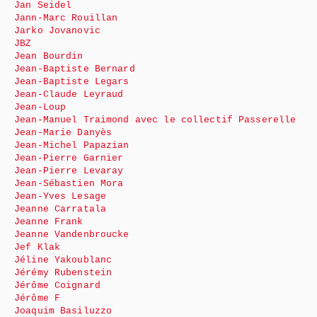
Jan Seidel
Jann-Marc Rouillan
Jarko Jovanovic
JBZ
Jean Bourdin
Jean-Baptiste Bernard
Jean-Baptiste Legars
Jean-Claude Leyraud
Jean-Loup
Jean-Manuel Traimond avec le collectif Passerelle
Jean-Marie Danyès
Jean-Michel Papazian
Jean-Pierre Garnier
Jean-Pierre Levaray
Jean-Sébastien Mora
Jean-Yves Lesage
Jeanne Carratala
Jeanne Frank
Jeanne Vandenbroucke
Jef Klak
Jéline Yakoublanc
Jérémy Rubenstein
Jérôme Coignard
Jérôme F
Joaquim Basiluzzo