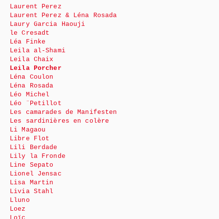
Laurent Perez
Laurent Perez & Léna Rosada
Laury Garcia Haouji
le Cresadt
Léa Finke
Leila al-Shami
Leila Chaix
Leila Porcher
Léna Coulon
Léna Rosada
Léo Michel
Léo ¨Petillot
Les camarades de Manifesten
Les sardinières en colère
Li Magaou
Libre Flot
Lili Berdade
Lily la Fronde
Line Sepato
Lionel Jensac
Lisa Martin
Livia Stahl
Lluno
Loez
Loïc