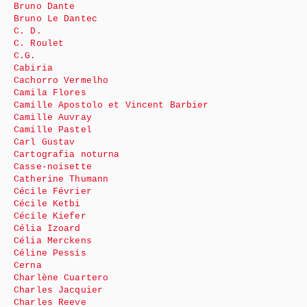
Bruno Dante
Bruno Le Dantec
C. D.
C. Roulet
C.G.
Cabiria
Cachorro Vermelho
Camila Flores
Camille Apostolo et Vincent Barbier
Camille Auvray
Camille Pastel
Carl Gustav
Cartografia noturna
Casse-noisette
Catherine Thumann
Cécile Février
Cécile Ketbi
Cécile Kiefer
Célia Izoard
Célia Merckens
Céline Pessis
Cerna
Charlène Cuartero
Charles Jacquier
Charles Reeve