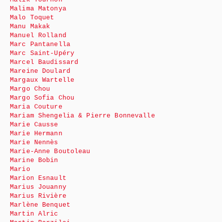
Malima Matonya
Malo Toquet
Manu Makak
Manuel Rolland
Marc Pantanella
Marc Saint-Upéry
Marcel Baudissard
Mareine Doulard
Margaux Wartelle
Margo Chou
Margo Sofia Chou
Maria Couture
Mariam Shengelia & Pierre Bonnevalle
Marie Causse
Marie Hermann
Marie Nennès
Marie-Anne Boutoleau
Marine Bobin
Mario
Marion Esnault
Marius Jouanny
Marius Rivière
Marlène Benquet
Martin Alric