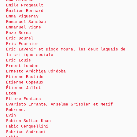
Émile Progeault
Émilien Bernard
Emma Piqueray
Emmanuel Sanséau
Emmanuel Vigne
Enzo Serna
Éric Dourel
Eric Fournier
Éric Lavenir et Diogo Moura, les deux laquais de
la critique sociale
Eric Louis
Ernest London
Ernesto Aréchiga Córdoba
Etienne Bastide
Étienne Copeaux
Étienne Jallot
Etom
Ettore Fontana
Evaristo Errante, Anselme Grisoler et Metif
Embrene.
Evîn
Fabien Sultan-Khan
Fabio Cerquellini
Fabrice Andreani