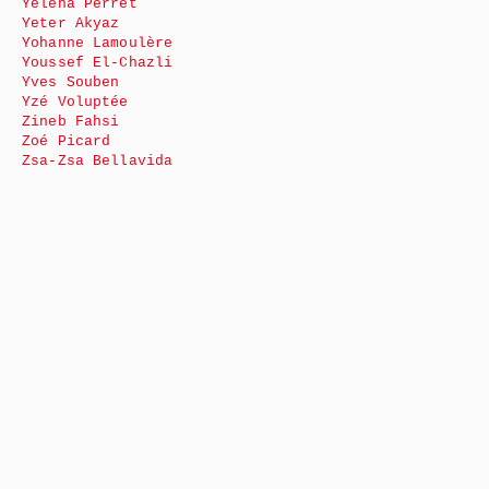
Yéléna Perret
Yeter Akyaz
Yohanne Lamoulère
Youssef El-Chazli
Yves Souben
Yzé Voluptée
Zineb Fahsi
Zoé Picard
Zsa-Zsa Bellavida