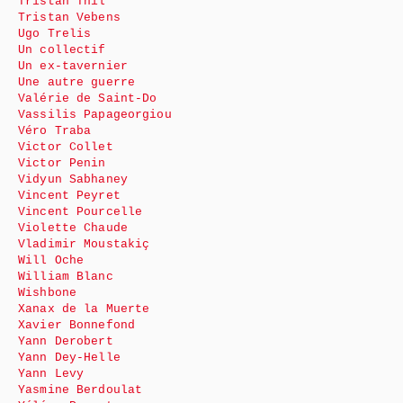
Tristan Thil
Tristan Vebens
Ugo Trelis
Un collectif
Un ex-tavernier
Une autre guerre
Valérie de Saint-Do
Vassilis Papageorgiou
Véro Traba
Victor Collet
Victor Penin
Vidyun Sabhaney
Vincent Peyret
Vincent Pourcelle
Violette Chaude
Vladimir Moustakiç
Will Oche
William Blanc
Wishbone
Xanax de la Muerte
Xavier Bonnefond
Yann Derobert
Yann Dey-Helle
Yann Levy
Yasmine Berdoulat