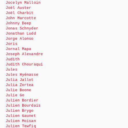
Jocelyn Malloin
Joël Auster
Joël Charbit
John Marcotte
Johnny Deep
Jonas Schnyder
Jonathan Ludd
Jorge Alonso
Joris
Jornal Mapa
Joseph Alexandre
Judith
Judith Chouraqui
Jules
Jules Hyénasse
Julia Jallot
Julia Zortea
Julie Boone
Julie Go
Julien Bordier
Julien Bourdais
Julien Brygo
Julien Gaunet
Julien Moisan
Julien Tewfiq