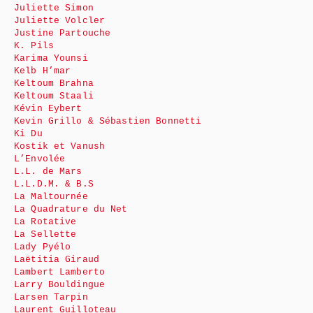
Juliette Simon
Juliette Volcler
Justine Partouche
K. Pils
Karima Younsi
Kelb H’mar
Keltoum Brahna
Keltoum Staali
Kévin Eybert
Kevin Grillo & Sébastien Bonnetti
Ki Du
Kostik et Vanush
L’Envolée
L.L. de Mars
L.L.D.M. & B.S
La Maltournée
La Quadrature du Net
La Rotative
La Sellette
Lady Pyélo
Laëtitia Giraud
Lambert Lamberto
Larry Bouldingue
Larsen Tarpin
Laurent Guilloteau