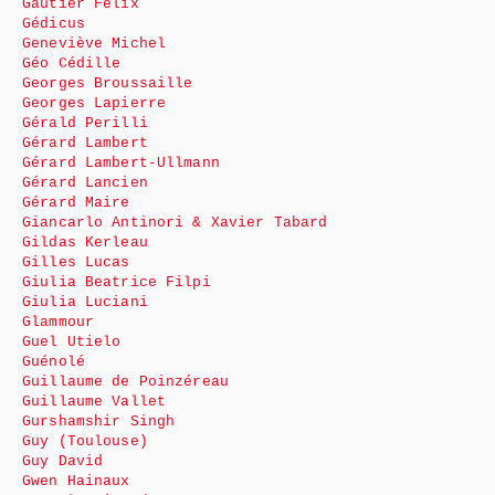
Gautier Félix
Gédicus
Geneviève Michel
Géo Cédille
Georges Broussaille
Georges Lapierre
Gérald Perilli
Gérard Lambert
Gérard Lambert-Ullmann
Gérard Lancien
Gérard Maire
Giancarlo Antinori & Xavier Tabard
Gildas Kerleau
Gilles Lucas
Giulia Beatrice Filpi
Giulia Luciani
Glammour
Guel Utielo
Guénolé
Guillaume de Poinzéreau
Guillaume Vallet
Gurshamshir Singh
Guy (Toulouse)
Guy David
Gwen Hainaux