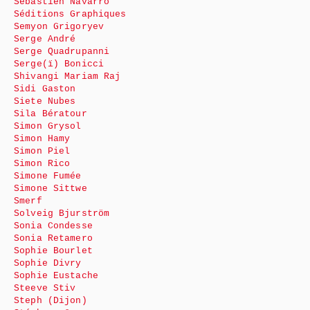
Sébastien Navarro
Séditions Graphiques
Semyon Grigoryev
Serge André
Serge Quadrupanni
Serge(ï) Bonicci
Shivangi Mariam Raj
Sidi Gaston
Siete Nubes
Sila Bératour
Simon Grysol
Simon Hamy
Simon Piel
Simon Rico
Simone Fumée
Simone Sittwe
Smerf
Solveig Bjurström
Sonia Condesse
Sonia Retamero
Sophie Bourlet
Sophie Divry
Sophie Eustache
Steeve Stiv
Steph (Dijon)