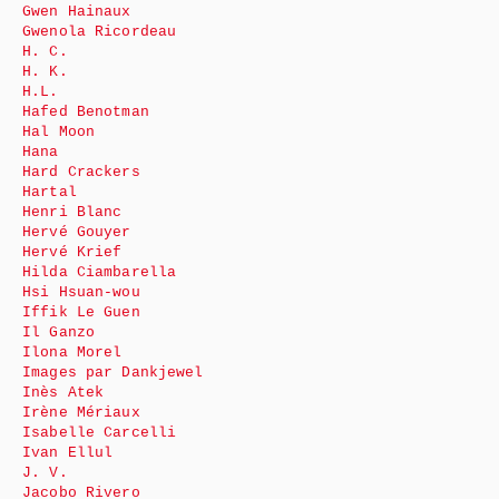
Gwen Hainaux
Gwenola Ricordeau
H. C.
H. K.
H.L.
Hafed Benotman
Hal Moon
Hana
Hard Crackers
Hartal
Henri Blanc
Hervé Gouyer
Hervé Krief
Hilda Ciambarella
Hsi Hsuan-wou
Iffik Le Guen
Il Ganzo
Ilona Morel
Images par Dankjewel
Inès Atek
Irène Mériaux
Isabelle Carcelli
Ivan Ellul
J. V.
Jacobo Rivero