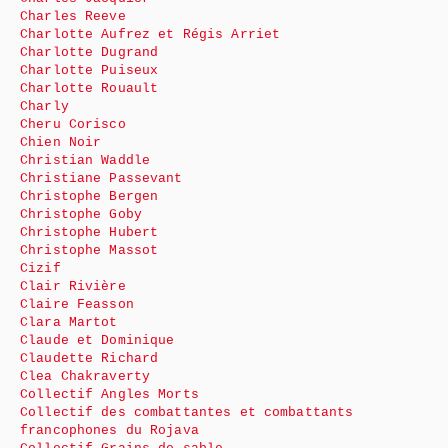
Charles Reeve
Charlotte Aufrez et Régis Arriet
Charlotte Dugrand
Charlotte Puiseux
Charlotte Rouault
Charly
Cheru Corisco
Chien Noir
Christian Waddle
Christiane Passevant
Christophe Bergen
Christophe Goby
Christophe Hubert
Christophe Massot
Cizif
Clair Rivière
Claire Feasson
Clara Martot
Claude et Dominique
Claudette Richard
Clea Chakraverty
Collectif Angles Morts
Collectif des combattantes et combattants
francophones du Rojava