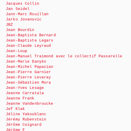
Jacques Collin
Jan Seidel
Jann-Marc Rouillan
Jarko Jovanovic
JBZ
Jean Bourdin
Jean-Baptiste Bernard
Jean-Baptiste Legars
Jean-Claude Leyraud
Jean-Loup
Jean-Manuel Traimond avec le collectif Passerelle
Jean-Marie Danyès
Jean-Michel Papazian
Jean-Pierre Garnier
Jean-Pierre Levaray
Jean-Sébastien Mora
Jean-Yves Lesage
Jeanne Carratala
Jeanne Frank
Jeanne Vandenbroucke
Jef Klak
Jéline Yakoublanc
Jérémy Rubenstein
Jérôme Coignard
Jérôme F