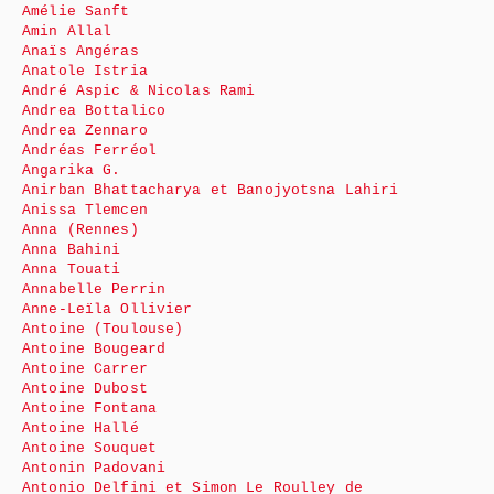
Amélie Sanft
Amin Allal
Anaïs Angéras
Anatole Istria
André Aspic & Nicolas Rami
Andrea Bottalico
Andrea Zennaro
Andréas Ferréol
Angarika G.
Anirban Bhattacharya et Banojyotsna Lahiri
Anissa Tlemcen
Anna (Rennes)
Anna Bahini
Anna Touati
Annabelle Perrin
Anne-Leïla Ollivier
Antoine (Toulouse)
Antoine Bougeard
Antoine Carrer
Antoine Dubost
Antoine Fontana
Antoine Hallé
Antoine Souquet
Antonin Padovani
Antonio Delfini et Simon Le Roulley de