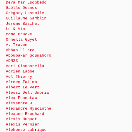
Deva Mar Escobedo
Gaëlle Desnos
Grégory Lassalle
Guillaume Gamblin
Jérôme Baschet
Lu & Vio
Momo Brücke
Ornella Guyet
A. Traven
Abbas El Kra
Aboubakar Soumahoro
ADN23
Adri Ciambarella
Adrien Labbe
Aël Thierry
Afreen Fatima
Albert Le Vert
Alessi Dell’Umbria
Alex Pommatau
Alexandra J.
Alexandre Hyacinthe
Alexane Brochard
Alexis Huguet
Alexis Vernier
Alphonse Labrique