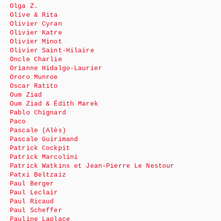
Olga Z.
Olive & Rita
Olivier Cyran
Olivier Katre
Olivier Minot
Olivier Saint-Hilaire
Oncle Charlie
Orianne Hidalgo-Laurier
Ororo Munroe
Oscar Ratito
Oum Ziad
Oum Ziad & Édith Marek
Pablo Chignard
Paco
Pascale (Alès)
Pascale Guirimand
Patrick Cockpit
Patrick Marcolini
Patrick Watkins et Jean-Pierre Le Nestour
Patxi Beltzaiz
Paul Berger
Paul Leclair
Paul Ricaud
Paul Scheffer
Pauline Laplace