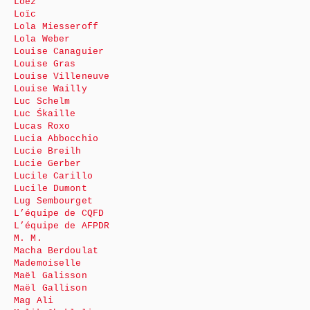
Loez
Loïc
Lola Miesseroff
Lola Weber
Louise Canaguier
Louise Gras
Louise Villeneuve
Louise Wailly
Luc Schelm
Luc Śkaille
Lucas Roxo
Lucia Abbocchio
Lucie Breilh
Lucie Gerber
Lucile Carillo
Lucile Dumont
Lug Sembourget
L’équipe de CQFD
L’équipe de AFPDR
M. M.
Macha Berdoulat
Mademoiselle
Maël Galisson
Maël Gallison
Mag Ali