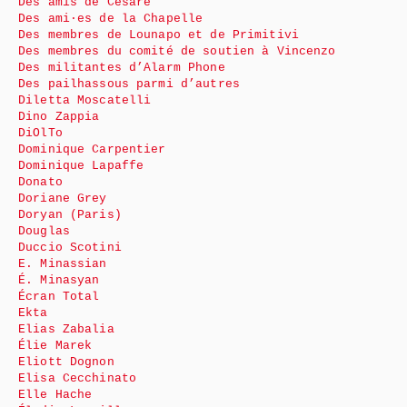
Des amis de Cesare
Des ami·es de la Chapelle
Des membres de Lounapo et de Primitivi
Des membres du comité de soutien à Vincenzo
Des militantes d’Alarm Phone
Des pailhassous parmi d’autres
Diletta Moscatelli
Dino Zappia
DiOlTo
Dominique Carpentier
Dominique Lapaffe
Donato
Doriane Grey
Doryan (Paris)
Douglas
Duccio Scotini
E. Minassian
É. Minasyan
Écran Total
Ekta
Elias Zabalia
Élie Marek
Eliott Dognon
Elisa Cecchinato
Elle Hache