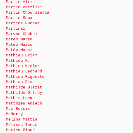
Martin Alric
Martin Barzilai
Martin Chouratévla
Martin Seux
Martine Ruchat
Martinez
Maryse Chebbi
Mateo Matzo
Mateo Mazzo
Matéo Morsi
Mathieu Brier
Mathieu K.
Mathieu Kiefer
Mathieu Léonard
Mathieu Rigouste
Mathieu Rivat
Mathilde Blézat
Mathilde Offroy
Mathis Lucas
Matthieu Amiech
Max Bossis
McMurty
Melina Mattia
Mélissa Tomas
Meriem Bioud