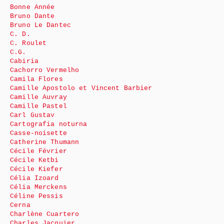
Bonne Année
Bruno Dante
Bruno Le Dantec
C. D.
C. Roulet
C.G.
Cabiria
Cachorro Vermelho
Camila Flores
Camille Apostolo et Vincent Barbier
Camille Auvray
Camille Pastel
Carl Gustav
Cartografia noturna
Casse-noisette
Catherine Thumann
Cécile Février
Cécile Ketbi
Cécile Kiefer
Célia Izoard
Célia Merckens
Céline Pessis
Cerna
Charlène Cuartero
Charles Jacquier