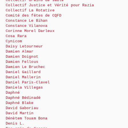
Collectif Grains de sable
Collectif Justice et Vérité pour Razia
Collectif La Rotative
Comité des fêtes de CQFD
Constance Le Bihan
Constance Vilanova
Corinne Morel Darleux
Cosa Rara
Cynicom
Daisy Letourneur
Damien Almar
Damien Doignot
Damien Fellous
Damien Le Bruchec
Daniel Gaillard
Daniel Mallerin
Daniel Paris-Clavel
Daniela Villegas
Daphné
Daphné Bédinadé
Daphné Blake
David Gaboriau
David Martin
Dénètem Touam Bona
Denis L.