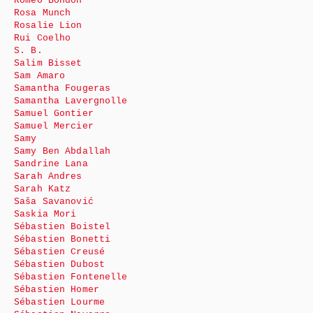
Roméo Bondon
Rosa Munch
Rosalie Lion
Rui Coelho
S. B.
Salim Bisset
Sam Amaro
Samantha Fougeras
Samantha Lavergnolle
Samuel Gontier
Samuel Mercier
Samy
Samy Ben Abdallah
Sandrine Lana
Sarah Andres
Sarah Katz
Saša Savanović
Saskia Mori
Sébastien Boistel
Sébastien Bonetti
Sébastien Creusé
Sébastien Dubost
Sébastien Fontenelle
Sébastien Homer
Sébastien Lourme