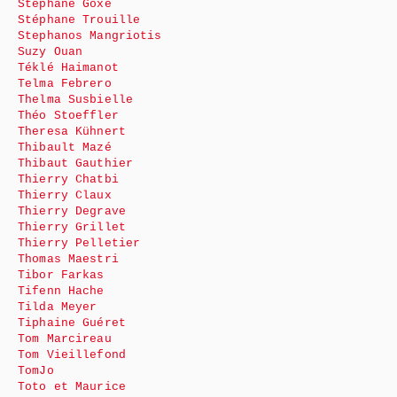
Stéphane Goxe
Stéphane Trouille
Stephanos Mangriotis
Suzy Ouan
Téklé Haimanot
Telma Febrero
Thelma Susbielle
Théo Stoeffler
Theresa Kühnert
Thibault Mazé
Thibaut Gauthier
Thierry Chatbi
Thierry Claux
Thierry Degrave
Thierry Grillet
Thierry Pelletier
Thomas Maestri
Tibor Farkas
Tifenn Hache
Tilda Meyer
Tiphaine Guéret
Tom Marcireau
Tom Vieillefond
TomJo
Toto et Maurice