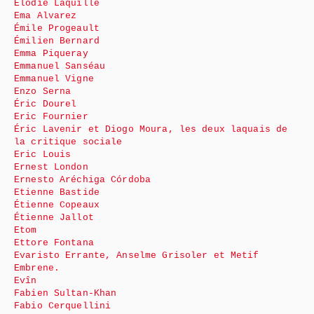
Élodie Laquille
Ema Alvarez
Émile Progeault
Émilien Bernard
Emma Piqueray
Emmanuel Sanséau
Emmanuel Vigne
Enzo Serna
Éric Dourel
Eric Fournier
Éric Lavenir et Diogo Moura, les deux laquais de
la critique sociale
Eric Louis
Ernest London
Ernesto Aréchiga Córdoba
Etienne Bastide
Étienne Copeaux
Étienne Jallot
Etom
Ettore Fontana
Evaristo Errante, Anselme Grisoler et Metif
Embrene.
Evîn
Fabien Sultan-Khan
Fabio Cerquellini