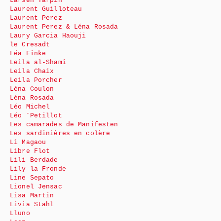
Larsen Tarpin
Laurent Guilloteau
Laurent Perez
Laurent Perez & Léna Rosada
Laury Garcia Haouji
le Cresadt
Léa Finke
Leila al-Shami
Leila Chaix
Leila Porcher
Léna Coulon
Léna Rosada
Léo Michel
Léo ¨Petillot
Les camarades de Manifesten
Les sardinières en colère
Li Magaou
Libre Flot
Lili Berdade
Lily la Fronde
Line Sepato
Lionel Jensac
Lisa Martin
Livia Stahl
Lluno