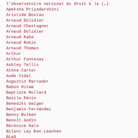
l’observatoire national du droit à la (…)
Apeksha Priyadarshini
Aristide Bostan
Arnaud Dolidier
Arnaud Chastagner
Arnaud Dolidier
Arnaud Kaba
Arnaud Robin
Arnaud Thomas
Arthur
Arthur Fontenay
Ashley Tellis
Atone Carter
Aude Vidal
Augustin Marcader
Babon Hitam
Baptiste Mollard
Basile Pévin
Benedikt Geiger
Benjamin Fernández
Benny Bulben
Benoît Godin
Bérénice Kalo
Bilani Ley Ben Laachen
BLeD