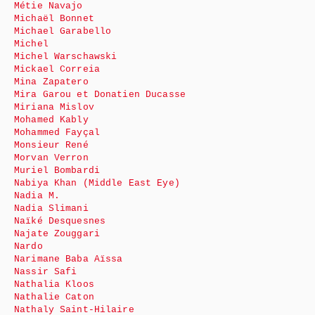
Métie Navajo
Michaël Bonnet
Michael Garabello
Michel
Michel Warschawski
Mickael Correia
Mina Zapatero
Mira Garou et Donatien Ducasse
Miriana Mislov
Mohamed Kably
Mohammed Fayçal
Monsieur René
Morvan Verron
Muriel Bombardi
Nabiya Khan (Middle East Eye)
Nadia M.
Nadia Slimani
Naïké Desquesnes
Najate Zouggari
Nardo
Narimane Baba Aïssa
Nassir Safi
Nathalia Kloos
Nathalie Caton
Nathaly Saint-Hilaire