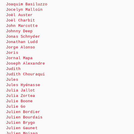
Joaquim Basiluzzo
Jocelyn Malloin
Joël Auster
Joël Charbit
John Marcotte
Johnny Deep
Jonas Schnyder
Jonathan Ludd
Jorge Alonso
Joris
Jornal Mapa
Joseph Alexandre
Judith
Judith Chouraqui
Jules
Jules Hyénasse
Julia Jallot
Julia Zortea
Julie Boone
Julie Go
Julien Bordier
Julien Bourdais
Julien Brygo
Julien Gaunet
Julien Moisan