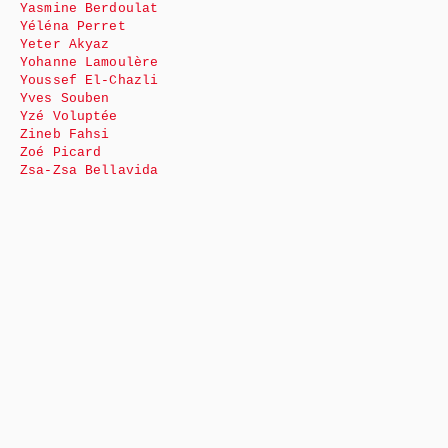
Yasmine Berdoulat
Yéléna Perret
Yeter Akyaz
Yohanne Lamoulère
Youssef El-Chazli
Yves Souben
Yzé Voluptée
Zineb Fahsi
Zoé Picard
Zsa-Zsa Bellavida