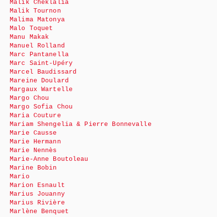
Malik Cheklalia
Malik Tournon
Malima Matonya
Malo Toquet
Manu Makak
Manuel Rolland
Marc Pantanella
Marc Saint-Upéry
Marcel Baudissard
Mareine Doulard
Margaux Wartelle
Margo Chou
Margo Sofia Chou
Maria Couture
Mariam Shengelia & Pierre Bonnevalle
Marie Causse
Marie Hermann
Marie Nennès
Marie-Anne Boutoleau
Marine Bobin
Mario
Marion Esnault
Marius Jouanny
Marius Rivière
Marlène Benquet