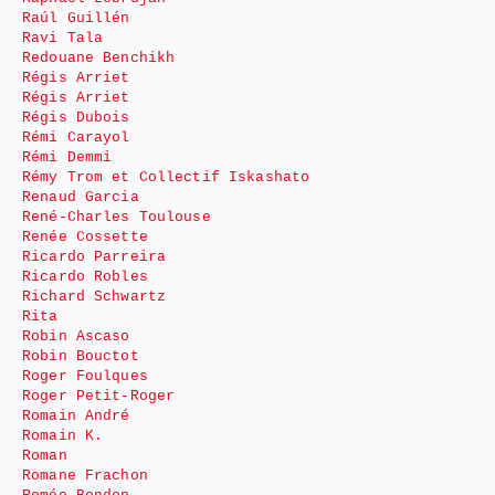
Raúl Guillén
Ravi Tala
Redouane Benchikh
Régis Arriet
Régis Arriet
Régis Dubois
Rémi Carayol
Rémi Demmi
Rémy Trom et Collectif Iskashato
Renaud Garcia
René-Charles Toulouse
Renée Cossette
Ricardo Parreira
Ricardo Robles
Richard Schwartz
Rita
Robin Ascaso
Robin Bouctot
Roger Foulques
Roger Petit-Roger
Romain André
Romain K.
Roman
Romane Frachon