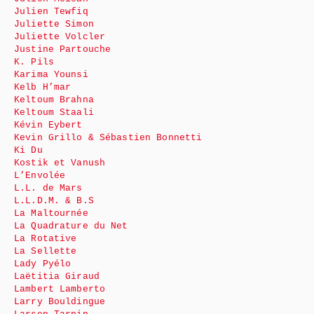
Julien Tewfiq
Juliette Simon
Juliette Volcler
Justine Partouche
K. Pils
Karima Younsi
Kelb H’mar
Keltoum Brahna
Keltoum Staali
Kévin Eybert
Kevin Grillo & Sébastien Bonnetti
Ki Du
Kostik et Vanush
L’Envolée
L.L. de Mars
L.L.D.M. & B.S
La Maltournée
La Quadrature du Net
La Rotative
La Sellette
Lady Pyélo
Laëtitia Giraud
Lambert Lamberto
Larry Bouldingue