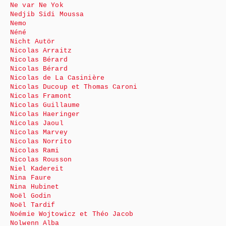
Ne var Ne Yok
Nedjib Sidi Moussa
Nemo
Néné
Nicht Autör
Nicolas Arraitz
Nicolas Bérard
Nicolas Bérard
Nicolas de La Casinière
Nicolas Ducoup et Thomas Caroni
Nicolas Framont
Nicolas Guillaume
Nicolas Haeringer
Nicolas Jaoul
Nicolas Marvey
Nicolas Norrito
Nicolas Rami
Nicolas Rousson
Niel Kadereit
Nina Faure
Nina Hubinet
Noël Godin
Noël Tardif
Noémie Wojtowicz et Théo Jacob
Nolwenn Alba