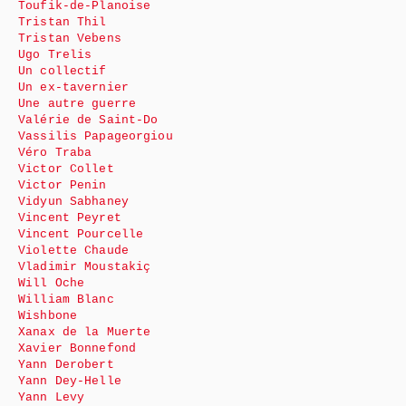
Toufik-de-Planoise
Tristan Thil
Tristan Vebens
Ugo Trelis
Un collectif
Un ex-tavernier
Une autre guerre
Valérie de Saint-Do
Vassilis Papageorgiou
Véro Traba
Victor Collet
Victor Penin
Vidyun Sabhaney
Vincent Peyret
Vincent Pourcelle
Violette Chaude
Vladimir Moustakiç
Will Oche
William Blanc
Wishbone
Xanax de la Muerte
Xavier Bonnefond
Yann Derobert
Yann Dey-Helle
Yann Levy