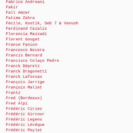
Fabrice Andreani
Fakir
Fall Amzer
Fatima Zahra
Fécile, Kostik, Seb 7 & Vanush
Ferdinand Cazalis
Florencia Mazzadi
Florent Gouget
France Fanion
Francesco Nocera
Francis Bernard
Francisco Colaço Pedro
Franck Dépretz
Franck Dragonetti
Franck Lafossas
François Jarrige
François Maliet
Frantz
Fred (Bordeaux)
Fred Alpi
Frédéric Ciriez
Frédéric Gircour
Frédéric Legens
Frédéric Lévêque
Frédéric Peylet