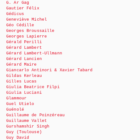
G. Ar Gag
Gautier Félix
Gédicus
Geneviève Michel
Géo Cédille
Georges Broussaille
Georges Lapierre
Gérald Perilli
Gérard Lambert
Gérard Lambert-Ullmann
Gérard Lancien
Gérard Maire
Giancarlo Antinori & Xavier Tabard
Gildas Kerleau
Gilles Lucas
Giulia Beatrice Filpi
Giulia Luciani
Glammour
Guel Utielo
Guénolé
Guillaume de Poinzéreau
Guillaume Vallet
Gurshamshir Singh
Guy (Toulouse)
Guy David