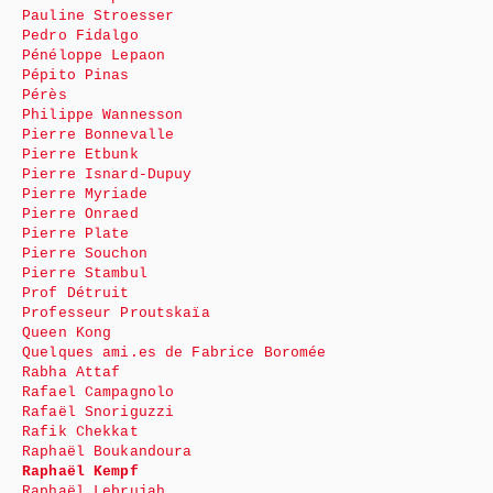
Pauline Stroesser
Pedro Fidalgo
Pénéloppe Lepaon
Pépito Pinas
Pérès
Philippe Wannesson
Pierre Bonnevalle
Pierre Etbunk
Pierre Isnard-Dupuy
Pierre Myriade
Pierre Onraed
Pierre Plate
Pierre Souchon
Pierre Stambul
Prof Détruit
Professeur Proutskaïa
Queen Kong
Quelques ami.es de Fabrice Boromée
Rabha Attaf
Rafael Campagnolo
Rafaël Snoriguzzi
Rafik Chekkat
Raphaël Boukandoura
Raphaël Kempf
Raphaël Lebrujah