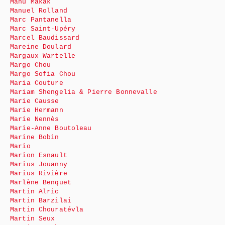
Manu Makak
Manuel Rolland
Marc Pantanella
Marc Saint-Upéry
Marcel Baudissard
Mareine Doulard
Margaux Wartelle
Margo Chou
Margo Sofia Chou
Maria Couture
Mariam Shengelia & Pierre Bonnevalle
Marie Causse
Marie Hermann
Marie Nennès
Marie-Anne Boutoleau
Marine Bobin
Mario
Marion Esnault
Marius Jouanny
Marius Rivière
Marlène Benquet
Martin Alric
Martin Barzilai
Martin Chouratévla
Martin Seux