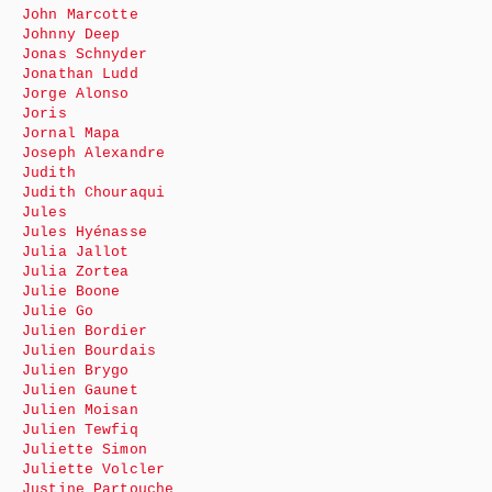
John Marcotte
Johnny Deep
Jonas Schnyder
Jonathan Ludd
Jorge Alonso
Joris
Jornal Mapa
Joseph Alexandre
Judith
Judith Chouraqui
Jules
Jules Hyénasse
Julia Jallot
Julia Zortea
Julie Boone
Julie Go
Julien Bordier
Julien Bourdais
Julien Brygo
Julien Gaunet
Julien Moisan
Julien Tewfiq
Juliette Simon
Juliette Volcler
Justine Partouche