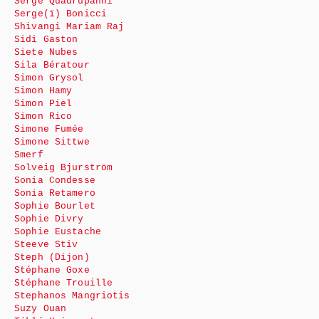
Serge Quadrupanni
Serge(ï) Bonicci
Shivangi Mariam Raj
Sidi Gaston
Siete Nubes
Sila Bératour
Simon Grysol
Simon Hamy
Simon Piel
Simon Rico
Simone Fumée
Simone Sittwe
Smerf
Solveig Bjurström
Sonia Condesse
Sonia Retamero
Sophie Bourlet
Sophie Divry
Sophie Eustache
Steeve Stiv
Steph (Dijon)
Stéphane Goxe
Stéphane Trouille
Stephanos Mangriotis
Suzy Ouan