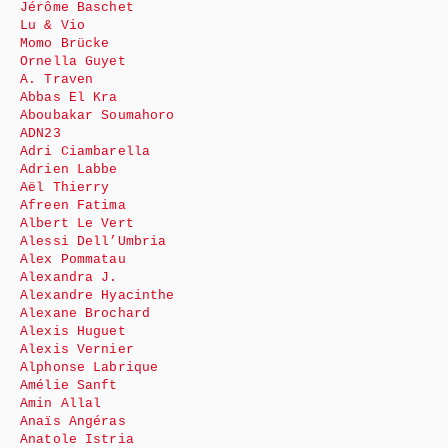
Jérôme Baschet
Lu & Vio
Momo Brücke
Ornella Guyet
A. Traven
Abbas El Kra
Aboubakar Soumahoro
ADN23
Adri Ciambarella
Adrien Labbe
Aël Thierry
Afreen Fatima
Albert Le Vert
Alessi Dell’Umbria
Alex Pommatau
Alexandra J.
Alexandre Hyacinthe
Alexane Brochard
Alexis Huguet
Alexis Vernier
Alphonse Labrique
Amélie Sanft
Amin Allal
Anaïs Angéras
Anatole Istria