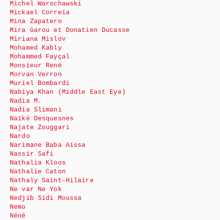
Michel Warschawski
Mickael Correia
Mina Zapatero
Mira Garou et Donatien Ducasse
Miriana Mislov
Mohamed Kably
Mohammed Fayçal
Monsieur René
Morvan Verron
Muriel Bombardi
Nabiya Khan (Middle East Eye)
Nadia M.
Nadia Slimani
Naïké Desquesnes
Najate Zouggari
Nardo
Narimane Baba Aïssa
Nassir Safi
Nathalia Kloos
Nathalie Caton
Nathaly Saint-Hilaire
Ne var Ne Yok
Nedjib Sidi Moussa
Nemo
Néné