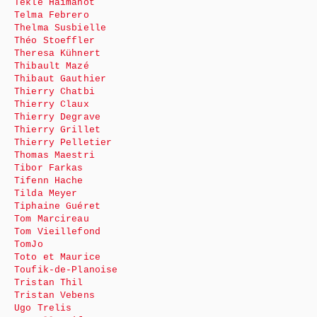
Téklé Haimanot
Telma Febrero
Thelma Susbielle
Théo Stoeffler
Theresa Kühnert
Thibault Mazé
Thibaut Gauthier
Thierry Chatbi
Thierry Claux
Thierry Degrave
Thierry Grillet
Thierry Pelletier
Thomas Maestri
Tibor Farkas
Tifenn Hache
Tilda Meyer
Tiphaine Guéret
Tom Marcireau
Tom Vieillefond
TomJo
Toto et Maurice
Toufik-de-Planoise
Tristan Thil
Tristan Vebens
Ugo Trelis