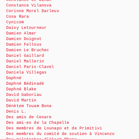
Constance Vilanova
Corinne Morel Darleux
Cosa Rara
Cynicom
Daisy Letourneur
Damien Almar
Damien Doignot
Damien Fellous
Damien Le Bruchec
Daniel Gaillard
Daniel Mallerin
Daniel Paris-Clavel
Daniela Villegas
Daphné
Daphné Bédinadé
Daphné Blake
David Gaboriau
David Martin
Dénètem Touam Bona
Denis L.
Des amis de Cesare
Des ami·es de la Chapelle
Des membres de Lounapo et de Primitivi
Des membres du comité de soutien à Vincenzo