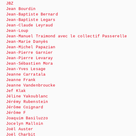
JBZ
Jean Bourdin
Jean-Baptiste Bernard
Jean-Baptiste Legars
Jean-Claude Leyraud
Jean-Loup
Jean-Manuel Traimond avec le collectif Passerelle
Jean-Marie Danyès
Jean-Michel Papazian
Jean-Pierre Garnier
Jean-Pierre Levaray
Jean-Sébastien Mora
Jean-Yves Lesage
Jeanne Carratala
Jeanne Frank
Jeanne Vandenbroucke
Jef Klak
Jéline Yakoublanc
Jérémy Rubenstein
Jérôme Coignard
Jérôme F
Joaquim Basiluzzo
Jocelyn Malloin
Joël Auster
Joël Charbit