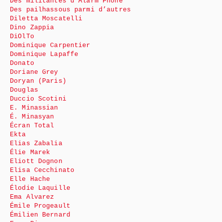
Des militantes d’Alarm Phone
Des pailhassous parmi d’autres
Diletta Moscatelli
Dino Zappia
DiOlTo
Dominique Carpentier
Dominique Lapaffe
Donato
Doriane Grey
Doryan (Paris)
Douglas
Duccio Scotini
E. Minassian
É. Minasyan
Écran Total
Ekta
Elias Zabalia
Élie Marek
Eliott Dognon
Elisa Cecchinato
Elle Hache
Élodie Laquille
Ema Alvarez
Émile Progeault
Émilien Bernard