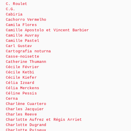
C. Roulet
C.G.
Cabiria
Cachorro Vermelho
Camila Flores
Camille Apostolo et Vincent Barbier
Camille Auvray
Camille Pastel
Carl Gustav
Cartografia noturna
Casse-noisette
Catherine Thumann
Cécile Février
Cécile Ketbi
Cécile Kiefer
Célia Izoard
Célia Merckens
Céline Pessis
Cerna
Charlène Cuartero
Charles Jacquier
Charles Reeve
Charlotte Aufrez et Régis Arriet
Charlotte Dugrand
Charlotte Puiseux