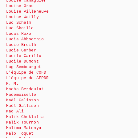
Louise Canaguier
Louise Gras
Louise Villeneuve
Louise Wailly
Luc Schelm
Luc Śkaille
Lucas Roxo
Lucia Abbocchio
Lucie Breilh
Lucie Gerber
Lucile Carillo
Lucile Dumont
Lug Sembourget
L’équipe de CQFD
L’équipe de AFPDR
M. M.
Macha Berdoulat
Mademoiselle
Maël Galisson
Maël Gallison
Mag Ali
Malik Cheklalia
Malik Tournon
Malima Matonya
Malo Toquet