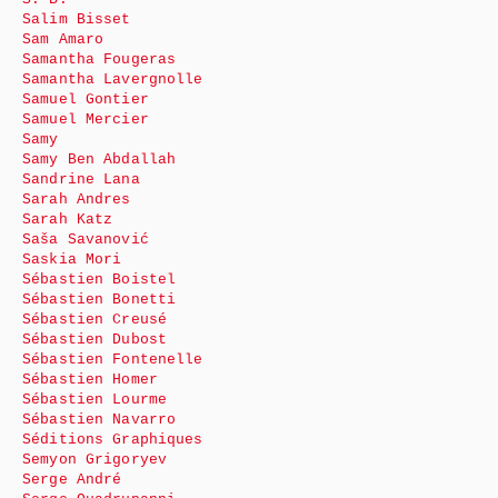
Salim Bisset
Sam Amaro
Samantha Fougeras
Samantha Lavergnolle
Samuel Gontier
Samuel Mercier
Samy
Samy Ben Abdallah
Sandrine Lana
Sarah Andres
Sarah Katz
Saša Savanović
Saskia Mori
Sébastien Boistel
Sébastien Bonetti
Sébastien Creusé
Sébastien Dubost
Sébastien Fontenelle
Sébastien Homer
Sébastien Lourme
Sébastien Navarro
Séditions Graphiques
Semyon Grigoryev
Serge André