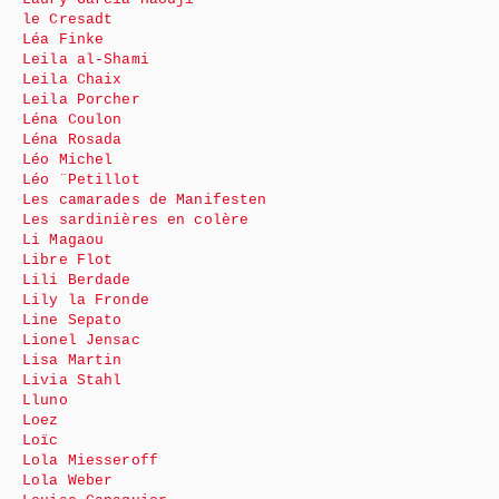
le Cresadt
Léa Finke
Leila al-Shami
Leila Chaix
Leila Porcher
Léna Coulon
Léna Rosada
Léo Michel
Léo ¨Petillot
Les camarades de Manifesten
Les sardinières en colère
Li Magaou
Libre Flot
Lili Berdade
Lily la Fronde
Line Sepato
Lionel Jensac
Lisa Martin
Livia Stahl
Lluno
Loez
Loïc
Lola Miesseroff
Lola Weber