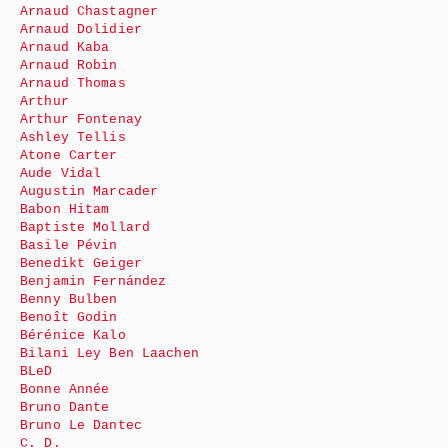
Arnaud Chastagner
Arnaud Dolidier
Arnaud Kaba
Arnaud Robin
Arnaud Thomas
Arthur
Arthur Fontenay
Ashley Tellis
Atone Carter
Aude Vidal
Augustin Marcader
Babon Hitam
Baptiste Mollard
Basile Pévin
Benedikt Geiger
Benjamin Fernández
Benny Bulben
Benoît Godin
Bérénice Kalo
Bilani Ley Ben Laachen
BLeD
Bonne Année
Bruno Dante
Bruno Le Dantec
C. D.