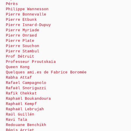
Pérès
Philippe Wannesson
Pierre Bonnevalle
Pierre Etbunk
Pierre Isnard-Dupuy
Pierre Myriade
Pierre Onraed
Pierre Plate
Pierre Souchon
Pierre Stambul
Prof Détruit
Professeur Proutskaïa
Queen Kong
Quelques ami.es de Fabrice Boromée
Rabha Attaf
Rafael Campagnolo
Rafaël Snoriguzzi
Rafik Chekkat
Raphaël Boukandoura
Raphaël Kempf
Raphaël Lebrujah
Raúl Guillén
Ravi Tala
Redouane Benchikh
Régis Arriet