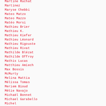
Martine Ruchat
Martinez
Maryse Chebbi
Mateo Matzo
Mateo Mazzo
Matéo Morsi
Mathieu Brier
Mathieu K.
Mathieu Kiefer
Mathieu Léonard
Mathieu Rigouste
Mathieu Rivat
Mathilde Blézat
Mathilde Offroy
Mathis Lucas
Matthieu Amiech
Max Bossis
McMurty
Melina Mattia
Mélissa Tomas
Meriem Bioud
Métie Navajo
Michaël Bonnet
Michael Garabello
Michel