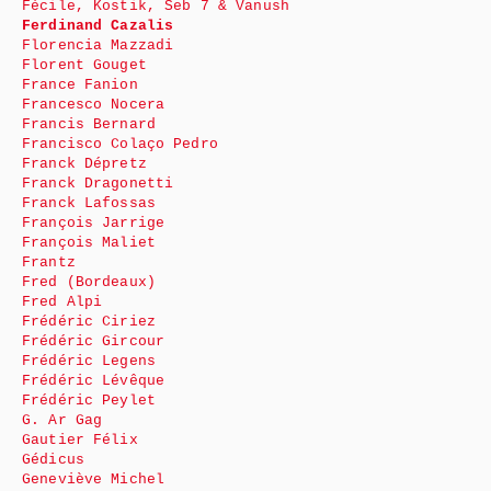
Fécile, Kostik, Seb 7 & Vanush
Ferdinand Cazalis
Florencia Mazzadi
Florent Gouget
France Fanion
Francesco Nocera
Francis Bernard
Francisco Colaço Pedro
Franck Dépretz
Franck Dragonetti
Franck Lafossas
François Jarrige
François Maliet
Frantz
Fred (Bordeaux)
Fred Alpi
Frédéric Ciriez
Frédéric Gircour
Frédéric Legens
Frédéric Lévêque
Frédéric Peylet
G. Ar Gag
Gautier Félix
Gédicus
Geneviève Michel