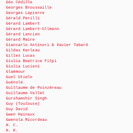
Géo Cédille
Georges Broussaille
Georges Lapierre
Gérald Perilli
Gérard Lambert
Gérard Lambert-Ullmann
Gérard Lancien
Gérard Maire
Giancarlo Antinori & Xavier Tabard
Gildas Kerleau
Gilles Lucas
Giulia Beatrice Filpi
Giulia Luciani
Glammour
Guel Utielo
Guénolé
Guillaume de Poinzéreau
Guillaume Vallet
Gurshamshir Singh
Guy (Toulouse)
Guy David
Gwen Hainaux
Gwenola Ricordeau
H. C.
H. K.