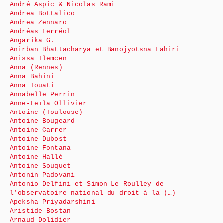
André Aspic & Nicolas Rami
Andrea Bottalico
Andrea Zennaro
Andréas Ferréol
Angarika G.
Anirban Bhattacharya et Banojyotsna Lahiri
Anissa Tlemcen
Anna (Rennes)
Anna Bahini
Anna Touati
Annabelle Perrin
Anne-Leïla Ollivier
Antoine (Toulouse)
Antoine Bougeard
Antoine Carrer
Antoine Dubost
Antoine Fontana
Antoine Hallé
Antoine Souquet
Antonin Padovani
Antonio Delfini et Simon Le Roulley de
l’observatoire national du droit à la (…)
Apeksha Priyadarshini
Aristide Bostan
Arnaud Dolidier