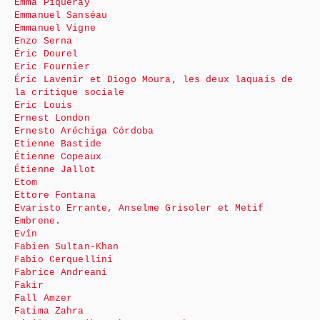
Emma Piqueray
Emmanuel Sanséau
Emmanuel Vigne
Enzo Serna
Éric Dourel
Eric Fournier
Éric Lavenir et Diogo Moura, les deux laquais de
la critique sociale
Eric Louis
Ernest London
Ernesto Aréchiga Córdoba
Etienne Bastide
Étienne Copeaux
Étienne Jallot
Etom
Ettore Fontana
Evaristo Errante, Anselme Grisoler et Metif
Embrene.
Evîn
Fabien Sultan-Khan
Fabio Cerquellini
Fabrice Andreani
Fakir
Fall Amzer
Fatima Zahra