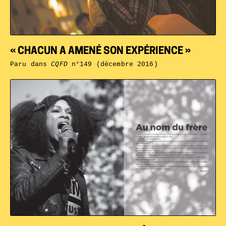
« CHACUN A AMENÉ SON EXPÉRIENCE »
Paru dans
CQFD
n°149 (décembre 2016)