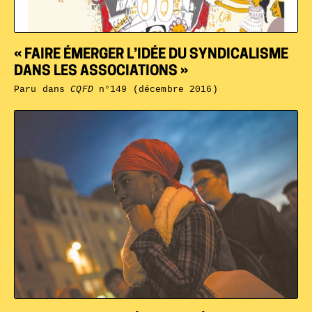
« FAIRE ÉMERGER L’IDÉE DU SYNDICALISME
DANS LES ASSOCIATIONS »
Paru dans
CQFD
n°149 (décembre 2016)