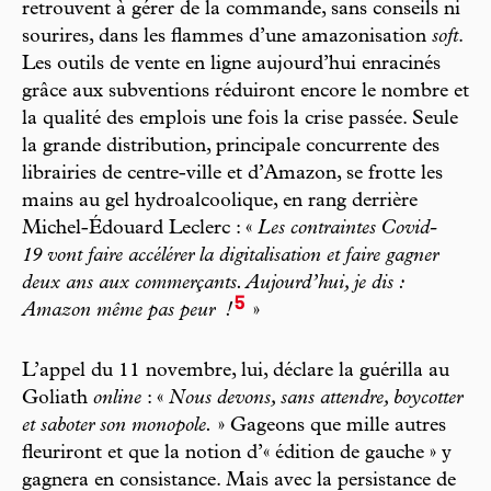
retrouvent à gérer de la commande, sans conseils ni
sourires, dans les flammes d’une amazonisation
soft
.
Les outils de vente en ligne aujourd’hui enracinés
grâce aux subventions réduiront encore le nombre et
la qualité des emplois une fois la crise passée. Seule
la grande distribution, principale concurrente des
librairies de centre-ville et d’Amazon, se frotte les
mains au gel hydroalcoolique, en rang derrière
Michel-Édouard Leclerc : «
Les contraintes Covid-
19 vont faire accélérer la digitalisation et faire gagner
deux ans aux commerçants. Aujourd’hui, je dis :
5
Amazon même pas peur
!
»
L’appel du 11 novembre, lui, déclare la guérilla au
Goliath
online
: «
Nous devons, sans attendre, boycotter
et saboter son monopole.
» Gageons que mille autres
fleuriront et que la notion d’« édition de gauche » y
gagnera en consistance. Mais avec la persistance de