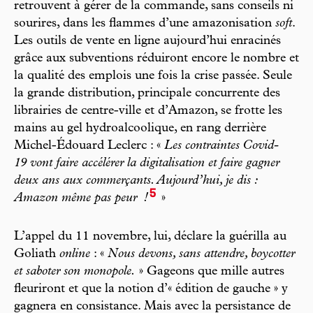
retrouvent à gérer de la commande, sans conseils ni
sourires, dans les flammes d’une amazonisation
soft
.
Les outils de vente en ligne aujourd’hui enracinés
grâce aux subventions réduiront encore le nombre et
la qualité des emplois une fois la crise passée. Seule
la grande distribution, principale concurrente des
librairies de centre-ville et d’Amazon, se frotte les
mains au gel hydroalcoolique, en rang derrière
Michel-Édouard Leclerc : «
Les contraintes Covid-
19 vont faire accélérer la digitalisation et faire gagner
deux ans aux commerçants. Aujourd’hui, je dis :
5
Amazon même pas peur
!
»
L’appel du 11 novembre, lui, déclare la guérilla au
Goliath
online
: «
Nous devons, sans attendre, boycotter
et saboter son monopole.
» Gageons que mille autres
fleuriront et que la notion d’« édition de gauche » y
gagnera en consistance. Mais avec la persistance de