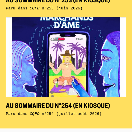
AU SOMMAIRE DU N°253 (EN KIOSQUE)
Paru dans
CQFD
n°253 (juin 2026)
AU SOMMAIRE DU N°254 (EN KIOSQUE)
Paru dans
CQFD
n°254 (juillet-août 2026)