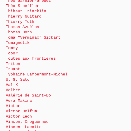
Théo Garnier-Greuez
Théo Stoeffler
Thibaut Trincklin
Thierry Guitard
Thierry Toth
Thomas Azuélos
Thomas Dorn
Tôma "Verminax" Sickart
Tomagnetik
Tommy
Topor
Toutes aux frontières
Triton
Truant
Typhaine Lambermont-Michel
U. G. Sato
Val K
Valère
Valérie de Saint-Do
Vera Makina
Victor
Victor Delfim
Victor Leon
Vincent Croguennec
Vincent Lacotte