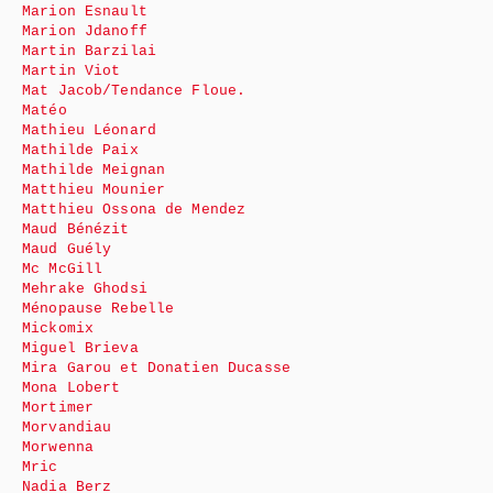
Marion Esnault
Marion Jdanoff
Martin Barzilai
Martin Viot
Mat Jacob/Tendance Floue.
Matéo
Mathieu Léonard
Mathilde Paix
Mathilde Meignan
Matthieu Mounier
Matthieu Ossona de Mendez
Maud Bénézit
Maud Guély
Mc McGill
Mehrake Ghodsi
Ménopause Rebelle
Mickomix
Miguel Brieva
Mira Garou et Donatien Ducasse
Mona Lobert
Mortimer
Morvandiau
Morwenna
Mric
Nadia Berz