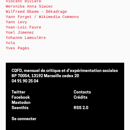
Vincent Rivière
Weronika Anna Siwiec
Wilfreed Obame – Dékadrage
Yann Forget / Wikimedia Commons
Yann Levy
Yoan-Loïc Faure
Yoel Jimenez
Yohanne Lamoulère
Yolo
Yves Pagès
CQFD, mensuel de critique et d’expérimentation sociales
BP 70054, 13192 Marseille cedex 20
04 91 90 25 04
Twitter
Contacts
Facebook
Crédits
Mastodon
Seenthis
RSS 2.0
Se connecter