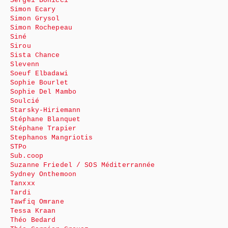
Sergeï Bonicci
Simon Ecary
Simon Grysol
Simon Rochepeau
Siné
Sirou
Sista Chance
Slevenn
Soeuf Elbadawi
Sophie Bourlet
Sophie Del Mambo
Soulcié
Starsky-Hiriemann
Stéphane Blanquet
Stéphane Trapier
Stephanos Mangriotis
STPo
Sub.coop
Suzanne Friedel / SOS Méditerrannée
Sydney Onthemoon
Tanxxx
Tardi
Tawfiq Omrane
Tessa Kraan
Théo Bedard