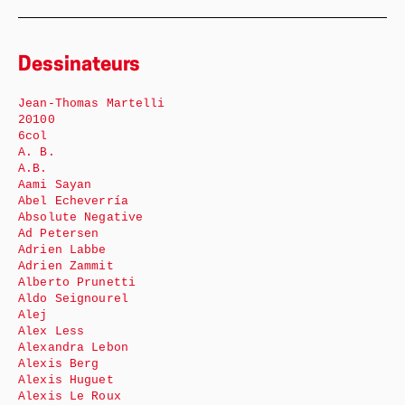
Dessinateurs
Jean-Thomas Martelli
20100
6col
A. B.
A.B.
Aami Sayan
Abel Echeverría
Absolute Negative
Ad Petersen
Adrien Labbe
Adrien Zammit
Alberto Prunetti
Aldo Seignourel
Alej
Alex Less
Alexandra Lebon
Alexis Berg
Alexis Huguet
Alexis Le Roux