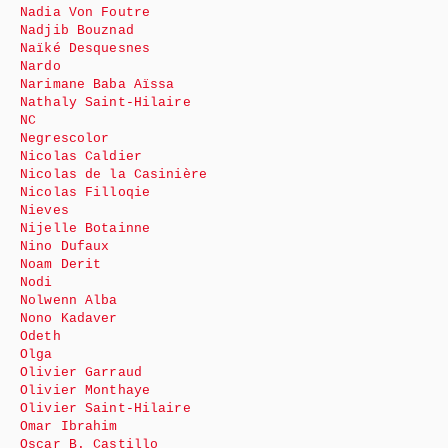
Nadia Von Foutre
Nadjib Bouznad
Naïké Desquesnes
Nardo
Narimane Baba Aïssa
Nathaly Saint-Hilaire
NC
Negrescolor
Nicolas Caldier
Nicolas de la Casinière
Nicolas Filloqie
Nieves
Nijelle Botainne
Nino Dufaux
Noam Derit
Nodi
Nolwenn Alba
Nono Kadaver
Odeth
Olga
Olivier Garraud
Olivier Monthaye
Olivier Saint-Hilaire
Omar Ibrahim
Oscar B. Castillo