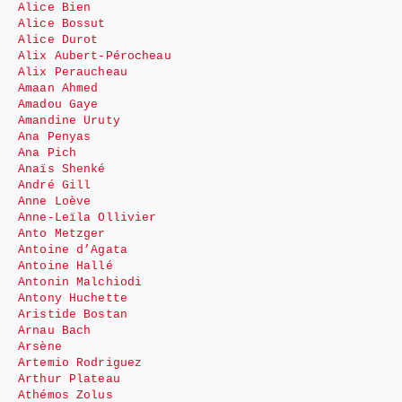
Alice Bien
Alice Bossut
Alice Durot
Alix Aubert-Pérocheau
Alix Peraucheau
Amaan Ahmed
Amadou Gaye
Amandine Uruty
Ana Penyas
Ana Pich
Anaïs Shenké
André Gill
Anne Loève
Anne-Leïla Ollivier
Anto Metzger
Antoine d’Agata
Antoine Hallé
Antonin Malchiodi
Antony Huchette
Aristide Bostan
Arnau Bach
Arsène
Artemio Rodriguez
Arthur Plateau
Athémos Zolus