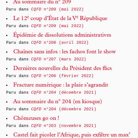
Au sommaire du n° 209
Paru dans
CQFD
n°209 (mai 2022)
e
e
Le 12
coup d’État de la V
République
Paru dans
CQFD
n°209 (mai 2022)
Épidémie de dissolutions administratives
Paru dans
CQFD
n°208 (avril 2022)
Chaînes sans infos : les fachos font le show
Paru dans
CQFD
n°207 (mars 2022)
Dernières nouvelles du Président des flics
Paru dans
CQFD
n°206 (février 2022)
Fracture numérique : la plaie s’agrandit
Paru dans
CQFD
n°204 (décembre 2021)
Au sommaire du n° 204 (en kiosque)
Paru dans
CQFD
n°204 (décembre 2021)
Chômeuses go on !
Paru dans
CQFD
n°203 (novembre 2021)
Castel fait picoler l’Afrique, puis exfiltre un max’