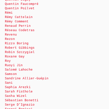
Quentin Faucompré
Quentin Poilvet
Rémi
Rémy Cattelain
Rémy Comment
Renaud Perrin
Réseau Codetras
Revenu
Rezon
Rizzo Boring
Robert Gibbings
Robin Szczygiel
Roxane Gay
Roy
Ruoyi Jin
Salomé Lahoche
Samson
Sandrine Allier-Guépin
Sani
Saphia Arezki
Sarah Fisthole
Sasha Wizel
Sébastien Bonetti
Serge D’Ignazio