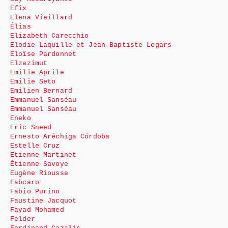
Efix
Elena Vieillard
Élias
Elizabeth Carecchio
Elodie Laquille et Jean-Baptiste Legars
Eloïse Pardonnet
Elzazimut
Emilie Aprile
Emilie Seto
Emilien Bernard
Emmanuel Sanséau
Emmanuel Sanséau
Eneko
Eric Sneed
Ernesto Aréchiga Córdoba
Estelle Cruz
Etienne Martinet
Étienne Savoye
Eugène Riousse
Fabcaro
Fabio Purino
Faustine Jacquot
Fayad Mohamed
Felder