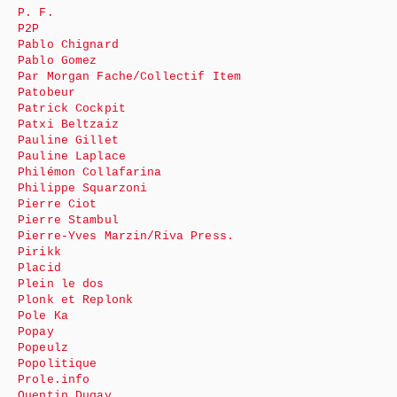
P. F.
P2P
Pablo Chignard
Pablo Gomez
Par Morgan Fache/Collectif Item
Patobeur
Patrick Cockpit
Patxi Beltzaiz
Pauline Gillet
Pauline Laplace
Philémon Collafarina
Philippe Squarzoni
Pierre Ciot
Pierre Stambul
Pierre-Yves Marzin/Riva Press.
Pirikk
Placid
Plein le dos
Plonk et Replonk
Pole Ka
Popay
Popeulz
Popolitique
Prole.info
Quentin Dugay