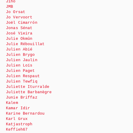
Jiho
JMB
Jo Orsat
Jo Vervoort
Joël Cimarrón
Jonas Sénat
José Vieira
Julie Okmûn
Julie Rébouillat
Julien Abié
Julien Brygo
Julien Jaulin
Julien Loïs
Julien Paget
Julien Respaut
Julien Tewfiq
Juliette Iturralde
Juliette Barbanègre
Junie Briffaz
Kalem
Kamar Idir
Karine Bernardou
Karl Grux
Katjastroph
Keffieh67