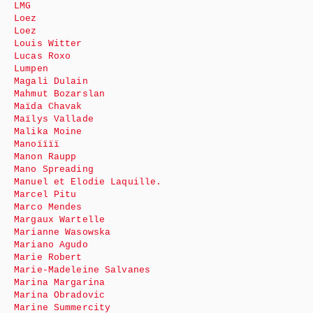
LMG
Loez
Loez
Louis Witter
Lucas Roxo
Lumpen
Magali Dulain
Mahmut Bozarslan
Maïda Chavak
Maïlys Vallade
Malika Moine
Manoïïïï
Manon Raupp
Mano Spreading
Manuel et Elodie Laquille.
Marcel Pitu
Marco Mendes
Margaux Wartelle
Marianne Wasowska
Mariano Agudo
Marie Robert
Marie-Madeleine Salvanes
Marina Margarina
Marina Obradovic
Marine Summercity