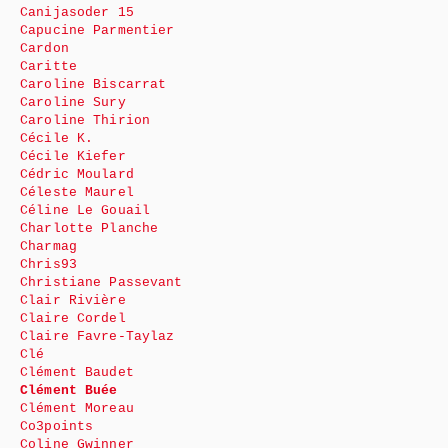
Canijasoder 15
Capucine Parmentier
Cardon
Caritte
Caroline Biscarrat
Caroline Sury
Caroline Thirion
Cécile K.
Cécile Kiefer
Cédric Moulard
Céleste Maurel
Céline Le Gouail
Charlotte Planche
Charmag
Chris93
Christiane Passevant
Clair Rivière
Claire Cordel
Claire Favre-Taylaz
Clé
Clément Baudet
Clément Buée
Clément Moreau
Co3points
Coline Gwinner