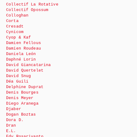
Collectif La Rotative
Collectif Opossum
Colloghan
Corta
Cresadt
Cynicom
Cyop & Kaf
Damien Fellous
Damien Roudeau
Daniela León
Daphné Lorin
David Giancatarina
David Quertelet
David Snug
Déa Guili
Delphine Duprat
Denis Bourges
Denis Meyer
Diego Aranega
Djaber
Dogan Boztas
Dora D.
Dran
E.L.
Edy Rosariyanto