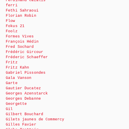
Ferdinand Cazalis
ferri
Fethi Sahraoui
Florian Robin
Flow
Fokus 21
Foolz
Formes Vives
François Hédin
Fred Sochard
Frédéric Gircour
Fréderic Schaeffer
Fritz
Fritz Kahn
Gabriel Pissondes
Gala Vanson
Garte
Gautier Ducatez
Georges Azenstarck
Georges Debanne
Georgette
Gil
Gilbert Bouchard
Gilets jaunes de Commercy
Gilles Favier