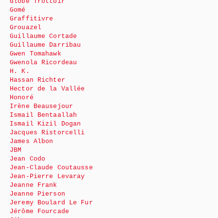
Globe Trottoir
Gomé
Graffitivre
Grouazel
Guillaume Cortade
Guillaume Darribau
Gwen Tomahawk
Gwenola Ricordeau
H. K.
Hassan Richter
Hector de la Vallée
Honoré
Irène Beausejour
Ismail Bentaallah
Ismail Kizil Dogan
Jacques Ristorcelli
James Albon
JBM
Jean Codo
Jean-Claude Coutausse
Jean-Pierre Levaray
Jeanne Frank
Jeanne Pierson
Jeremy Boulard Le Fur
Jérôme Fourcade