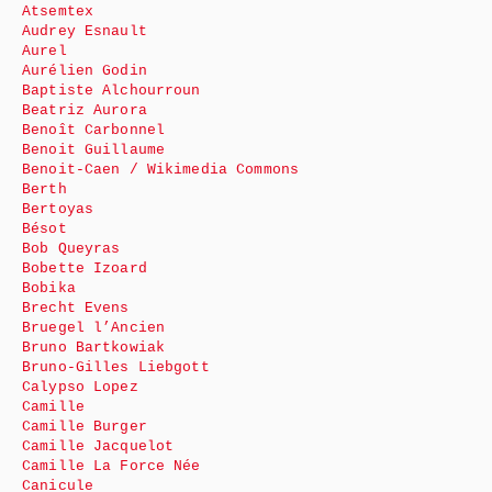
Atsemtex
Audrey Esnault
Aurel
Aurélien Godin
Baptiste Alchourroun
Beatriz Aurora
Benoît Carbonnel
Benoit Guillaume
Benoit-Caen / Wikimedia Commons
Berth
Bertoyas
Bésot
Bob Queyras
Bobette Izoard
Bobika
Brecht Evens
Bruegel l’Ancien
Bruno Bartkowiak
Bruno-Gilles Liebgott
Calypso Lopez
Camille
Camille Burger
Camille Jacquelot
Camille La Force Née
Canicule