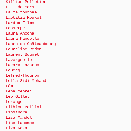
Killian Pelletier
L.L. de Mars
La maltournée
Laëtitia Rouxel
Lardux Films
Lasserpe
Laura Ancona
Laura Pandelle
Laure de Châteaubourg
Laureline Redon
Laurent Bugnet
Lavergnolle
Lazare Lazarus
LeBecq
Lefred-Thouron
Leïla Sidi-Mohand
Lémi
Lena Mehrej
Léo Gillet
Lerouge
Lilhiou Bellini
Lindingre
Lisa Mandel
Lise Lacombe
Liza Kaka