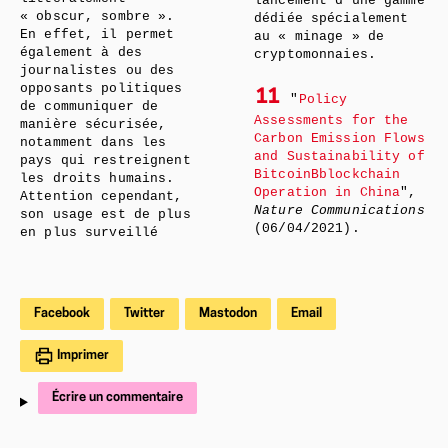
lancement d’une gamme
« obscur, sombre ».
dédiée spécialement
En effet, il permet
au « minage » de
également à des
cryptomonnaies.
journalistes ou des
opposants politiques
11
"
Policy
de communiquer de
Assessments for the
manière sécurisée,
Carbon Emission Flows
notamment dans les
and Sustainability of
pays qui restreignent
BitcoinBblockchain
les droits humains.
Operation in China
",
Attention cependant,
Nature Communications
son usage est de plus
(06/04/2021).
en plus surveillé
Facebook
Twitter
Mastodon
Email
Imprimer
Écrire un commentaire