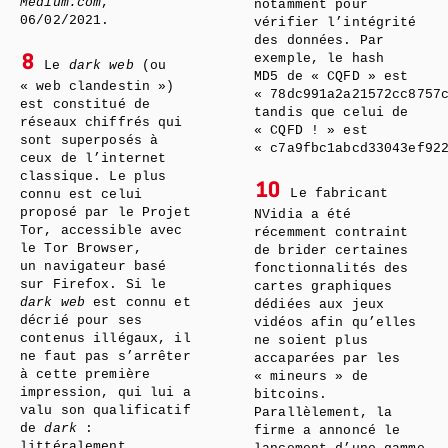
Medium.com
,
notamment pour
06/02/2021.
vérifier l’intégrité
des données. Par
exemple, le hash
8
Le
dark web
(ou
MD5 de « CQFD » est
« web clandestin »)
« 78dc991a2a21572cc8757
est constitué de
tandis que celui de
réseaux chiffrés qui
« CQFD ! » est
sont superposés à
« c7a9fbc1abcd33043ef92
ceux de l’internet
classique. Le plus
10
Le fabricant
connu est celui
proposé par le Projet
NVidia a été
Tor, accessible avec
récemment contraint
le Tor Browser,
de brider certaines
un navigateur basé
fonctionnalités des
sur Firefox. Si le
cartes graphiques
dark web
est connu et
dédiées aux jeux
décrié pour ses
vidéos afin qu’elles
contenus illégaux, il
ne soient plus
ne faut pas s’arrêter
accaparées par les
à cette première
« mineurs » de
impression, qui lui a
bitcoins.
valu son qualificatif
Parallèlement, la
de
dark
:
firme a annoncé le
littéralement