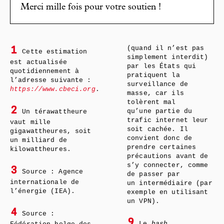
Merci mille fois pour votre soutien !
(quand il n’est pas
1
Cette estimation
simplement interdit)
est actualisée
par les États qui
quotidiennement à
pratiquent la
l’adresse suivante :
surveillance de
https://www.cbeci.org
.
masse, car ils
tolèrent mal
2
qu’une partie du
Un térawattheure
trafic internet leur
vaut mille
soit cachée. Il
gigawattheures, soit
convient donc de
un milliard de
prendre certaines
kilowattheures.
précautions avant de
s’y connecter, comme
3
Source : Agence
de passer par
internationale de
un intermédiaire (par
l’énergie (IEA).
exemple en utilisant
un VPN).
4
Source :
9
Le
hash