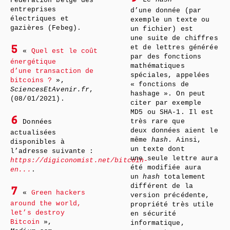
Fédération belge des
entreprises
d’une donnée (par
électriques et
exemple un texte ou
gazières (Febeg).
un fichier) est
une suite de chiffres
et de lettres générée
5
«
Quel est le coût
par des fonctions
énergétique
mathématiques
d’une transaction de
spéciales, appelées
bitcoins ?
»,
« fonctions de
SciencesEtAvenir.fr
,
hashage ». On peut
(08/01/2021).
citer par exemple
MD5 ou SHA-1. Il est
6
très rare que
Données
deux données aient le
actualisées
même
hash
. Ainsi,
disponibles à
un texte dont
l’adresse suivante :
une seule lettre aura
https://digiconomist.net/bitcoin-
été modifiée aura
en...
.
un
hash
totalement
différent de la
7
«
Green hackers
version précédente,
around the world,
propriété très utile
let’s destroy
en sécurité
Bitcoin
»,
informatique,