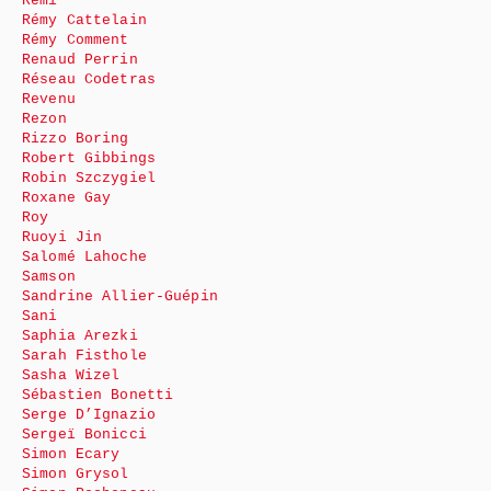
Rémi
Rémy Cattelain
Rémy Comment
Renaud Perrin
Réseau Codetras
Revenu
Rezon
Rizzo Boring
Robert Gibbings
Robin Szczygiel
Roxane Gay
Roy
Ruoyi Jin
Salomé Lahoche
Samson
Sandrine Allier-Guépin
Sani
Saphia Arezki
Sarah Fisthole
Sasha Wizel
Sébastien Bonetti
Serge D’Ignazio
Sergeï Bonicci
Simon Ecary
Simon Grysol