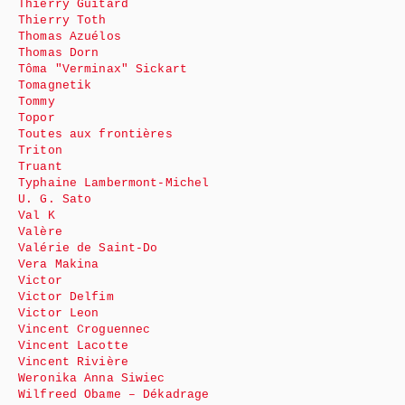
Thierry Guitard
Thierry Toth
Thomas Azuélos
Thomas Dorn
Tôma "Verminax" Sickart
Tomagnetik
Tommy
Topor
Toutes aux frontières
Triton
Truant
Typhaine Lambermont-Michel
U. G. Sato
Val K
Valère
Valérie de Saint-Do
Vera Makina
Victor
Victor Delfim
Victor Leon
Vincent Croguennec
Vincent Lacotte
Vincent Rivière
Weronika Anna Siwiec
Wilfreed Obame – Dékadrage