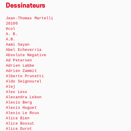
Dessinateurs
Jean-Thomas Martelli
20100
6col
A. B.
A.B.
Aami Sayan
Abel Echeverría
Absolute Negative
Ad Petersen
Adrien Labbe
Adrien Zammit
Alberto Prunetti
Aldo Seignourel
Alej
Alex Less
Alexandra Lebon
Alexis Berg
Alexis Huguet
Alexis Le Roux
Alice Bien
Alice Bossut
Alice Durot