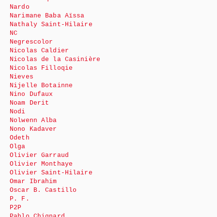
Nardo
Narimane Baba Aïssa
Nathaly Saint-Hilaire
NC
Negrescolor
Nicolas Caldier
Nicolas de la Casinière
Nicolas Filloqie
Nieves
Nijelle Botainne
Nino Dufaux
Noam Derit
Nodi
Nolwenn Alba
Nono Kadaver
Odeth
Olga
Olivier Garraud
Olivier Monthaye
Olivier Saint-Hilaire
Omar Ibrahim
Oscar B. Castillo
P. F.
P2P
Pablo Chignard