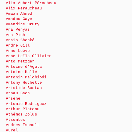
Alix Aubert-Pérocheau
Alix Peraucheau
Amaan Ahmed
Amadou Gaye
Amandine Uruty
Ana Penyas
Ana Pich
Anaïs Shenké
André Gill
Anne Loève
Anne-Leïla Ollivier
Anto Metzger
Antoine d’Agata
Antoine Hallé
Antonin Malchiodi
Antony Huchette
Aristide Bostan
Arnau Bach
Arsène
Artemio Rodriguez
Arthur Plateau
Athémos Zolus
Atsemtex
Audrey Esnault
Aurel