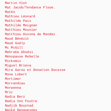
Martin Viot
Mat Jacob/Tendance Floue.
Matéo
Mathieu Léonard
Mathilde Paix
Mathilde Meignan
Matthieu Mounier
Matthieu Ossona de Mendez
Maud Bénézit
Maud Guély
Mc McGill
Mehrake Ghodsi
Ménopause Rebelle
Mickomix
Miguel Brieva
Mira Garou et Donatien Ducasse
Mona Lobert
Mortimer
Morvandiau
Morwenna
Mric
Nadia Berz
Nadia Von Foutre
Nadjib Bouznad
Naïké Desquesnes