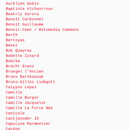
Aurélien Godin
Baptiste Alchourroun
Beatriz Aurora
Benoît Carbonnel
Benoit Guillaume
Benoit-Caen / Wikimedia Commons
Berth
Bertoyas
Bésot
Bob Queyras
Bobette Izoard
Bobika
Brecht Evens
Bruegel l’Ancien
Bruno Bartkowiak
Bruno-Gilles Liebgott
Calypso Lopez
Camille
Camille Burger
Camille Jacquelot
Camille La Force Née
Canicule
Canijasoder 15
Capucine Parmentier
Cardon