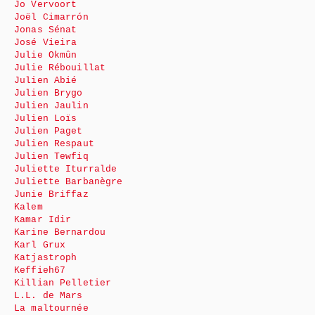
Jo Vervoort
Joël Cimarrón
Jonas Sénat
José Vieira
Julie Okmûn
Julie Rébouillat
Julien Abié
Julien Brygo
Julien Jaulin
Julien Loïs
Julien Paget
Julien Respaut
Julien Tewfiq
Juliette Iturralde
Juliette Barbanègre
Junie Briffaz
Kalem
Kamar Idir
Karine Bernardou
Karl Grux
Katjastroph
Keffieh67
Killian Pelletier
L.L. de Mars
La maltournée