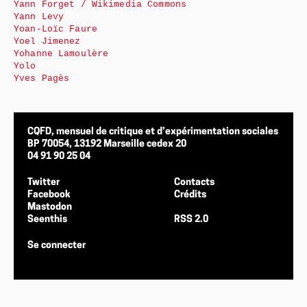
Yann Forget / Wikimedia Commons
Yann Levy
Yoan-Loïc Faure
Yoel Jimenez
Yohanne Lamoulère
Yolo
Yves Pagès
CQFD, mensuel de critique et d’expérimentation sociales
BP 70054, 13192 Marseille cedex 20
04 91 90 25 04
Twitter
Contacts
Facebook
Crédits
Mastodon
Seenthis
RSS 2.0
Se connecter