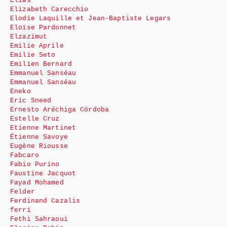
Élias
Elizabeth Carecchio
Elodie Laquille et Jean-Baptiste Legars
Eloïse Pardonnet
Elzazimut
Emilie Aprile
Emilie Seto
Emilien Bernard
Emmanuel Sanséau
Emmanuel Sanséau
Eneko
Eric Sneed
Ernesto Aréchiga Córdoba
Estelle Cruz
Etienne Martinet
Étienne Savoye
Eugène Riousse
Fabcaro
Fabio Purino
Faustine Jacquot
Fayad Mohamed
Felder
Ferdinand Cazalis
ferri
Fethi Sahraoui