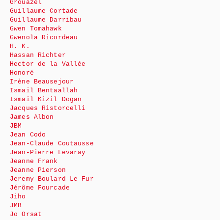
Grouazel
Guillaume Cortade
Guillaume Darribau
Gwen Tomahawk
Gwenola Ricordeau
H. K.
Hassan Richter
Hector de la Vallée
Honoré
Irène Beausejour
Ismail Bentaallah
Ismail Kizil Dogan
Jacques Ristorcelli
James Albon
JBM
Jean Codo
Jean-Claude Coutausse
Jean-Pierre Levaray
Jeanne Frank
Jeanne Pierson
Jeremy Boulard Le Fur
Jérôme Fourcade
Jiho
JMB
Jo Orsat