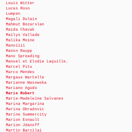
Louis Witter
Lucas Roxo
Lumpen
Magali Dulain
Mahmut Bozarslan
Maïda Chavak
Maïlys Vallade
Malika Moine
Manoïïïï
Manon Raupp
Mano Spreading
Manuel et Elodie Laquille.
Marcel Pitu
Marco Mendes
Margaux Wartelle
Marianne Wasowska
Mariano Agudo
Marie Robert
Marie-Madeleine Salvanes
Marina Margarina
Marina Obradovic
Marine Summercity
Marion Esnault
Marion Jdanoff
Martin Barzilai