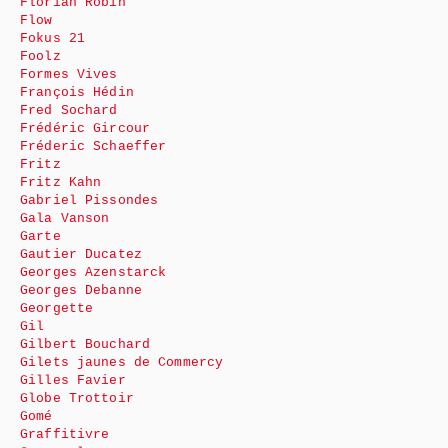
Florian Robin
Flow
Fokus 21
Foolz
Formes Vives
François Hédin
Fred Sochard
Frédéric Gircour
Fréderic Schaeffer
Fritz
Fritz Kahn
Gabriel Pissondes
Gala Vanson
Garte
Gautier Ducatez
Georges Azenstarck
Georges Debanne
Georgette
Gil
Gilbert Bouchard
Gilets jaunes de Commercy
Gilles Favier
Globe Trottoir
Gomé
Graffitivre