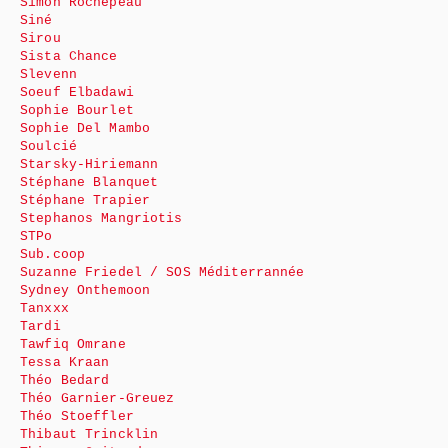
Simon Rochepeau
Siné
Sirou
Sista Chance
Slevenn
Soeuf Elbadawi
Sophie Bourlet
Sophie Del Mambo
Soulcié
Starsky-Hiriemann
Stéphane Blanquet
Stéphane Trapier
Stephanos Mangriotis
STPo
Sub.coop
Suzanne Friedel / SOS Méditerrannée
Sydney Onthemoon
Tanxxx
Tardi
Tawfiq Omrane
Tessa Kraan
Théo Bedard
Théo Garnier-Greuez
Théo Stoeffler
Thibaut Trincklin