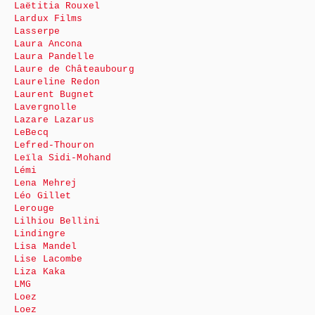
Laëtitia Rouxel
Lardux Films
Lasserpe
Laura Ancona
Laura Pandelle
Laure de Châteaubourg
Laureline Redon
Laurent Bugnet
Lavergnolle
Lazare Lazarus
LeBecq
Lefred-Thouron
Leïla Sidi-Mohand
Lémi
Lena Mehrej
Léo Gillet
Lerouge
Lilhiou Bellini
Lindingre
Lisa Mandel
Lise Lacombe
Liza Kaka
LMG
Loez
Loez