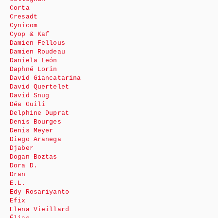
Corta
Cresadt
Cynicom
Cyop & Kaf
Damien Fellous
Damien Roudeau
Daniela León
Daphné Lorin
David Giancatarina
David Quertelet
David Snug
Déa Guili
Delphine Duprat
Denis Bourges
Denis Meyer
Diego Aranega
Djaber
Dogan Boztas
Dora D.
Dran
E.L.
Edy Rosariyanto
Efix
Elena Vieillard