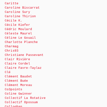
Caritte
Caroline Biscarrat
Caroline Sury
Caroline Thirion
Cécile K.
Cécile Kiefer
Cédric Moulard
Céleste Maurel
Céline Le Gouail
Charlotte Planche
Charmag
Chris93
Christiane Passevant
Clair Rivière
Claire Cordel
Claire Favre-Taylaz
Clé
Clément Baudet
Clément Buée
Clément Moreau
Co3points
Coline Gwinner
Collectif La Rotative
Collectif Opossum
Colloghan