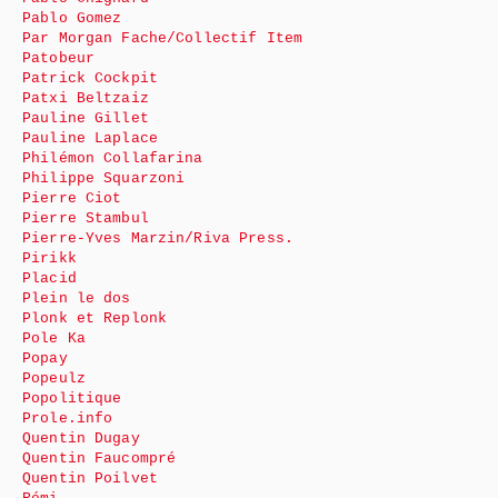
Pablo Gomez
Par Morgan Fache/Collectif Item
Patobeur
Patrick Cockpit
Patxi Beltzaiz
Pauline Gillet
Pauline Laplace
Philémon Collafarina
Philippe Squarzoni
Pierre Ciot
Pierre Stambul
Pierre-Yves Marzin/Riva Press.
Pirikk
Placid
Plein le dos
Plonk et Replonk
Pole Ka
Popay
Popeulz
Popolitique
Prole.info
Quentin Dugay
Quentin Faucompré
Quentin Poilvet