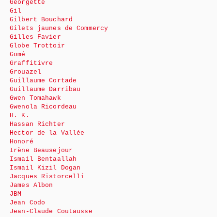
Georgette
Gil
Gilbert Bouchard
Gilets jaunes de Commercy
Gilles Favier
Globe Trottoir
Gomé
Graffitivre
Grouazel
Guillaume Cortade
Guillaume Darribau
Gwen Tomahawk
Gwenola Ricordeau
H. K.
Hassan Richter
Hector de la Vallée
Honoré
Irène Beausejour
Ismail Bentaallah
Ismail Kizil Dogan
Jacques Ristorcelli
James Albon
JBM
Jean Codo
Jean-Claude Coutausse