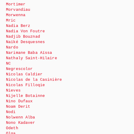
Mortimer
Morvandiau
Morwenna
Mric
Nadia Berz
Nadia Von Foutre
Nadjib Bouznad
Naïké Desquesnes
Nardo
Narimane Baba Aïssa
Nathaly Saint-Hilaire
NC
Negrescolor
Nicolas Caldier
Nicolas de la Casinière
Nicolas Filloqie
Nieves
Nijelle Botainne
Nino Dufaux
Noam Derit
Nodi
Nolwenn Alba
Nono Kadaver
Odeth
Olga