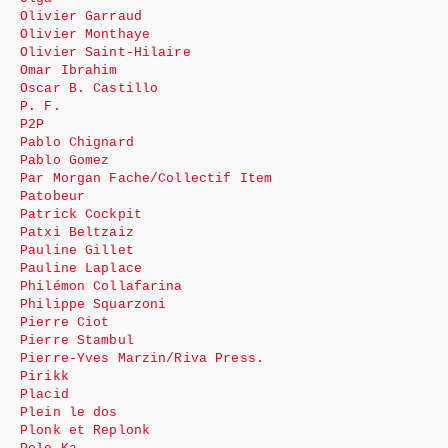
Olivier Garraud
Olivier Monthaye
Olivier Saint-Hilaire
Omar Ibrahim
Oscar B. Castillo
P. F.
P2P
Pablo Chignard
Pablo Gomez
Par Morgan Fache/Collectif Item
Patobeur
Patrick Cockpit
Patxi Beltzaiz
Pauline Gillet
Pauline Laplace
Philémon Collafarina
Philippe Squarzoni
Pierre Ciot
Pierre Stambul
Pierre-Yves Marzin/Riva Press.
Pirikk
Placid
Plein le dos
Plonk et Replonk