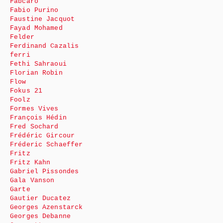
Fabcaro
Fabio Purino
Faustine Jacquot
Fayad Mohamed
Felder
Ferdinand Cazalis
ferri
Fethi Sahraoui
Florian Robin
Flow
Fokus 21
Foolz
Formes Vives
François Hédin
Fred Sochard
Frédéric Gircour
Fréderic Schaeffer
Fritz
Fritz Kahn
Gabriel Pissondes
Gala Vanson
Garte
Gautier Ducatez
Georges Azenstarck
Georges Debanne