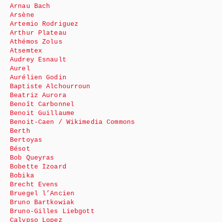
Arnau Bach
Arsène
Artemio Rodriguez
Arthur Plateau
Athémos Zolus
Atsemtex
Audrey Esnault
Aurel
Aurélien Godin
Baptiste Alchourroun
Beatriz Aurora
Benoît Carbonnel
Benoit Guillaume
Benoit-Caen / Wikimedia Commons
Berth
Bertoyas
Bésot
Bob Queyras
Bobette Izoard
Bobika
Brecht Evens
Bruegel l’Ancien
Bruno Bartkowiak
Bruno-Gilles Liebgott
Calypso Lopez