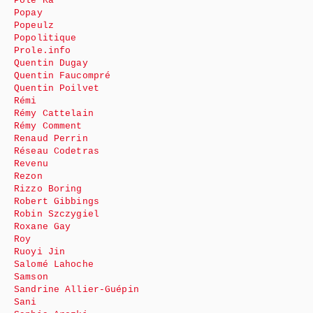
Pole Ka
Popay
Popeulz
Popolitique
Prole.info
Quentin Dugay
Quentin Faucompré
Quentin Poilvet
Rémi
Rémy Cattelain
Rémy Comment
Renaud Perrin
Réseau Codetras
Revenu
Rezon
Rizzo Boring
Robert Gibbings
Robin Szczygiel
Roxane Gay
Roy
Ruoyi Jin
Salomé Lahoche
Samson
Sandrine Allier-Guépin
Sani