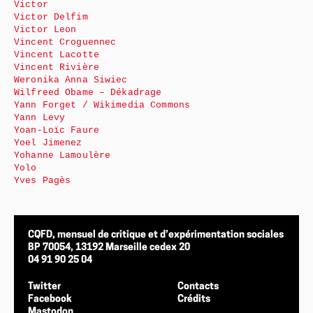
Victor
Victor Delfim
Victor Leon
Vincent Croguennec
Vincent Lacotte
Vincent Rivière
Weronika Anna Siwiec
Wilfreed Obame – Dékadrage
Yann Forget / Wikimedia Commons
Yann Levy
Yoan-Loïc Faure
Yoel Jimenez
Yohanne Lamoulère
Yolo
Yves Pagès
CQFD, mensuel de critique et d’expérimentation sociales
BP 70054, 13192 Marseille cedex 20
04 91 90 25 04
Twitter
Contacts
Facebook
Crédits
Mastodon