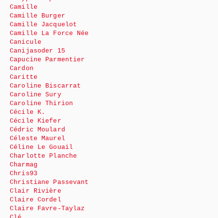
Camille
Camille Burger
Camille Jacquelot
Camille La Force Née
Canicule
Canijasoder 15
Capucine Parmentier
Cardon
Caritte
Caroline Biscarrat
Caroline Sury
Caroline Thirion
Cécile K.
Cécile Kiefer
Cédric Moulard
Céleste Maurel
Céline Le Gouail
Charlotte Planche
Charmag
Chris93
Christiane Passevant
Clair Rivière
Claire Cordel
Claire Favre-Taylaz
Clé