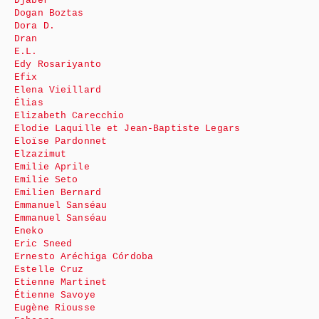
Djaber
Dogan Boztas
Dora D.
Dran
E.L.
Edy Rosariyanto
Efix
Elena Vieillard
Élias
Elizabeth Carecchio
Elodie Laquille et Jean-Baptiste Legars
Eloïse Pardonnet
Elzazimut
Emilie Aprile
Emilie Seto
Emilien Bernard
Emmanuel Sanséau
Emmanuel Sanséau
Eneko
Eric Sneed
Ernesto Aréchiga Córdoba
Estelle Cruz
Etienne Martinet
Étienne Savoye
Eugène Riousse