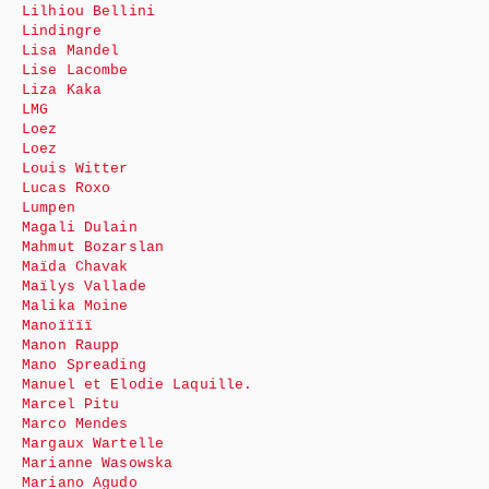
Lilhiou Bellini
Lindingre
Lisa Mandel
Lise Lacombe
Liza Kaka
LMG
Loez
Loez
Louis Witter
Lucas Roxo
Lumpen
Magali Dulain
Mahmut Bozarslan
Maïda Chavak
Maïlys Vallade
Malika Moine
Manoïïïï
Manon Raupp
Mano Spreading
Manuel et Elodie Laquille.
Marcel Pitu
Marco Mendes
Margaux Wartelle
Marianne Wasowska
Mariano Agudo