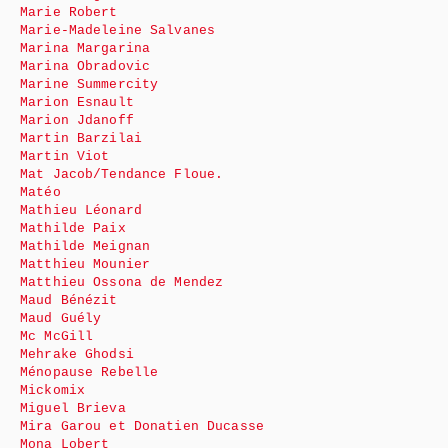
Marie Robert
Marie-Madeleine Salvanes
Marina Margarina
Marina Obradovic
Marine Summercity
Marion Esnault
Marion Jdanoff
Martin Barzilai
Martin Viot
Mat Jacob/Tendance Floue.
Matéo
Mathieu Léonard
Mathilde Paix
Mathilde Meignan
Matthieu Mounier
Matthieu Ossona de Mendez
Maud Bénézit
Maud Guély
Mc McGill
Mehrake Ghodsi
Ménopause Rebelle
Mickomix
Miguel Brieva
Mira Garou et Donatien Ducasse
Mona Lobert