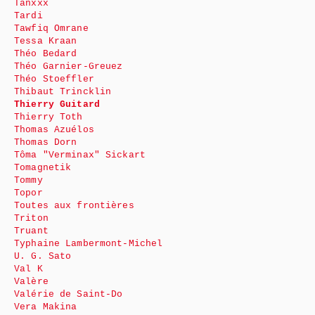
Tanxxx
Tardi
Tawfiq Omrane
Tessa Kraan
Théo Bedard
Théo Garnier-Greuez
Théo Stoeffler
Thibaut Trincklin
Thierry Guitard
Thierry Toth
Thomas Azuélos
Thomas Dorn
Tôma "Verminax" Sickart
Tomagnetik
Tommy
Topor
Toutes aux frontières
Triton
Truant
Typhaine Lambermont-Michel
U. G. Sato
Val K
Valère
Valérie de Saint-Do
Vera Makina