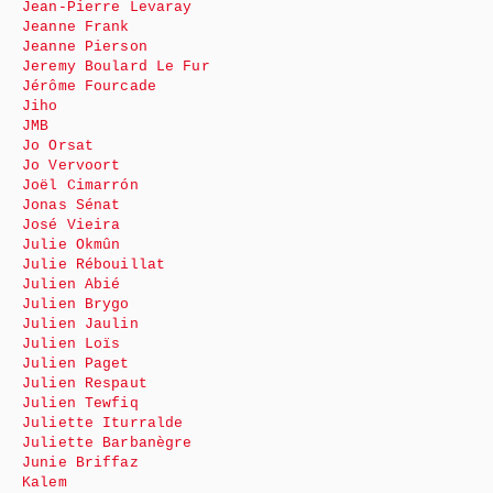
Jean-Pierre Levaray
Jeanne Frank
Jeanne Pierson
Jeremy Boulard Le Fur
Jérôme Fourcade
Jiho
JMB
Jo Orsat
Jo Vervoort
Joël Cimarrón
Jonas Sénat
José Vieira
Julie Okmûn
Julie Rébouillat
Julien Abié
Julien Brygo
Julien Jaulin
Julien Loïs
Julien Paget
Julien Respaut
Julien Tewfiq
Juliette Iturralde
Juliette Barbanègre
Junie Briffaz
Kalem