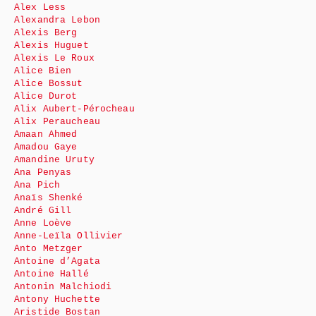
Alex Less
Alexandra Lebon
Alexis Berg
Alexis Huguet
Alexis Le Roux
Alice Bien
Alice Bossut
Alice Durot
Alix Aubert-Pérocheau
Alix Peraucheau
Amaan Ahmed
Amadou Gaye
Amandine Uruty
Ana Penyas
Ana Pich
Anaïs Shenké
André Gill
Anne Loève
Anne-Leïla Ollivier
Anto Metzger
Antoine d’Agata
Antoine Hallé
Antonin Malchiodi
Antony Huchette
Aristide Bostan