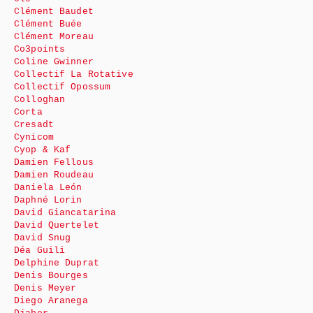
Clément Baudet
Clément Buée
Clément Moreau
Co3points
Coline Gwinner
Collectif La Rotative
Collectif Opossum
Colloghan
Corta
Cresadt
Cynicom
Cyop & Kaf
Damien Fellous
Damien Roudeau
Daniela León
Daphné Lorin
David Giancatarina
David Quertelet
David Snug
Déa Guili
Delphine Duprat
Denis Bourges
Denis Meyer
Diego Aranega