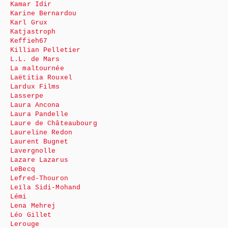
Kamar Idir
Karine Bernardou
Karl Grux
Katjastroph
Keffieh67
Killian Pelletier
L.L. de Mars
La maltournée
Laëtitia Rouxel
Lardux Films
Lasserpe
Laura Ancona
Laura Pandelle
Laure de Châteaubourg
Laureline Redon
Laurent Bugnet
Lavergnolle
Lazare Lazarus
LeBecq
Lefred-Thouron
Leïla Sidi-Mohand
Lémi
Lena Mehrej
Léo Gillet
Lerouge