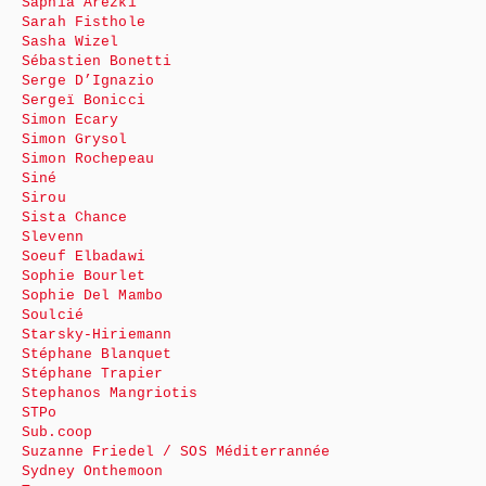
Saphia Arezki
Sarah Fisthole
Sasha Wizel
Sébastien Bonetti
Serge D’Ignazio
Sergeï Bonicci
Simon Ecary
Simon Grysol
Simon Rochepeau
Siné
Sirou
Sista Chance
Slevenn
Soeuf Elbadawi
Sophie Bourlet
Sophie Del Mambo
Soulcié
Starsky-Hiriemann
Stéphane Blanquet
Stéphane Trapier
Stephanos Mangriotis
STPo
Sub.coop
Suzanne Friedel / SOS Méditerrannée
Sydney Onthemoon