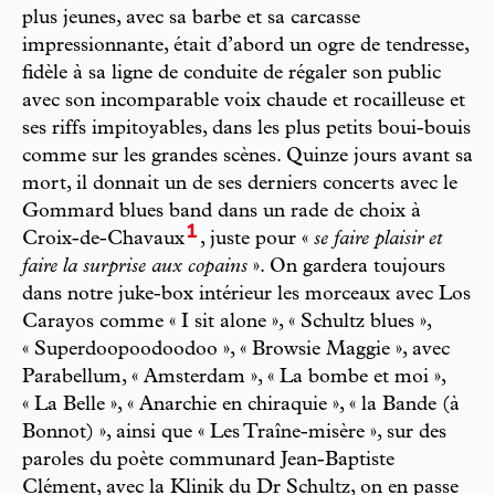
plus jeunes, avec sa barbe et sa carcasse
impressionnante, était d’abord un ogre de tendresse,
fidèle à sa ligne de conduite de régaler son public
avec son incomparable voix chaude et rocailleuse et
ses riffs impitoyables, dans les plus petits boui-bouis
comme sur les grandes scènes. Quinze jours avant sa
mort, il donnait un de ses derniers concerts avec le
Gommard blues band dans un rade de choix à
1
Croix-de-Chavaux
, juste pour «
se faire plaisir et
faire la surprise aux copains
». On gardera toujours
dans notre juke-box intérieur les morceaux avec Los
Carayos comme « I sit alone », « Schultz blues »,
« Superdoopoodoodoo », « Browsie Maggie », avec
Parabellum, « Amsterdam », « La bombe et moi »,
« La Belle », « Anarchie en chiraquie », « la Bande (à
Bonnot) », ainsi que « Les Traîne-misère », sur des
paroles du poète communard Jean-Baptiste
Clément, avec la Klinik du Dr Schultz, on en passe