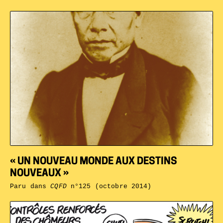
« UN NOUVEAU MONDE AUX DESTINS
NOUVEAUX »
Paru dans
CQFD
n°125 (octobre 2014)