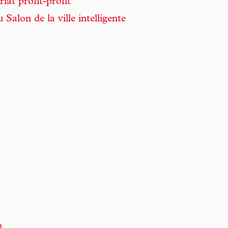
iat profit-profit
 Salon de la ville intelligente
u