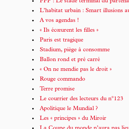
PPP : Le stade terminal du partenar
L’habitat urbain : Smart illusions au
A vos agendas !
« Ils écœurent les filles »
Paris est tragique
Stadium, piège à consomme
Ballon rond et pré carré
« On ne mendie pas le droit »
Rouge commando
Terre promise
Le courrier des lecteurs du n°123
Apolitique le Mundial ?
Les « principes » du Miroir
La Coupe du monde n’aura pas lie