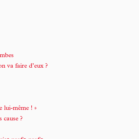
jambes
on va faire d’eux ?
e lui-même ! »
s cause ?