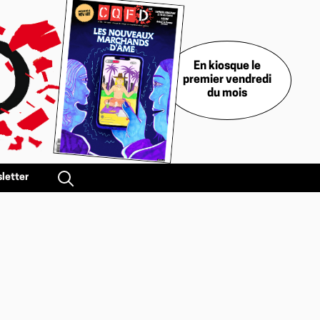
En kiosque le
premier vendredi
du mois
letter