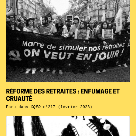
RÉFORME DES RETRAITES : ENFUMAGE ET
CRUAUTÉ
Paru dans
CQFD
n°217 (février 2023)