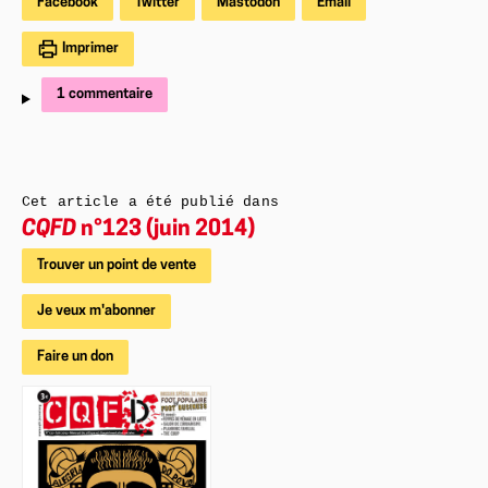
Facebook
Twitter
Mastodon
Email
Imprimer
1 commentaire
Cet article a été publié dans
CQFD
n°123 (juin 2014)
Trouver un point de vente
Je veux m'abonner
Faire un don