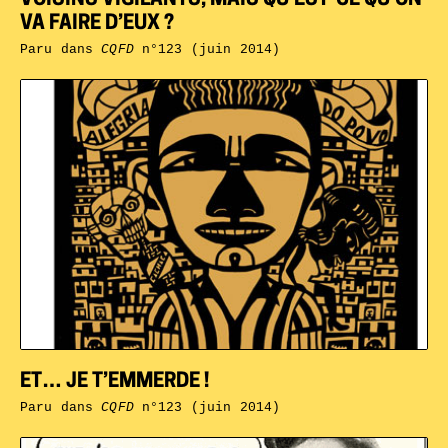
VOISINS VIGILANTS, MAIS QU’EST-CE QU’ON
VA FAIRE D’EUX ?
Paru dans
CQFD
n°123 (juin 2014)
ET… JE T’EMMERDE !
Paru dans
CQFD
n°123 (juin 2014)