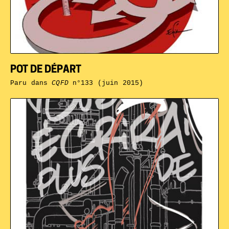
POT DE DÉPART
Paru dans
CQFD
n°133 (juin 2015)