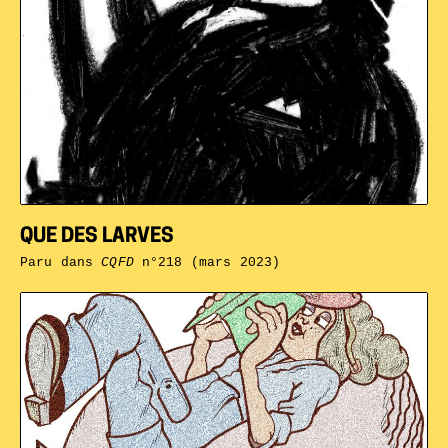
QUE DES LARVES
Paru dans
CQFD
n°218 (mars 2023)