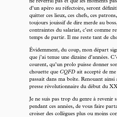
ne reverrai pas et que les moments pass
d’un apéro au réfectoire, seront défini
quitter ces lieux, ces chefs, ces patron
toujours jouissif de dire merde au boss,
contraintes du salariat, c’est comme ret
temps de partir. Il me reste tant de cho
Évidemment, du coup, mon départ signe
que j’ai tenue une dizaine d’années. C’
courent, qu’un prolo puisse donner son
chouette que
CQFD
ait accepté de me 
passait dans ma boîte. Renouant ainsi a
presse révolutionnaire du début du XXe
Je ne suis pas trop du genre à revenir s
pendant ces années, de vous faire par
croiser des collègues plus ou moins conv