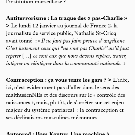
l’institution marseillaise ?
Antiterrorisme : La traque des « pas-Charlie »
>
Le lundi 12 janvier au journal de France 2, la
journaliste de service public, Nathalie St-Cricq
avait tonné : «
Il ne faut pas faire preuve d’angélisme.
C’est justement ceux qui “ne sont pas Charlie” qu’il faut
repérer
[…]
ce sont eux que nous devons repérer, traiter,
intégrer ou réintégrer dans la communauté nationale.
»
Contraception : ça vous tente les gars ? >
L‘idée,
ici, n’est évidemment pas d’aller dans le sens des
malthusienNEs et des discours sur le « contrôle des
naissances », mais, plutôt, de s’arrêter sur cet enjeu
majeur du système patriarcal : la contraception et
ses déclinaisons masculines méconnues.
Autoprod : Bass Koutur, Une machine à