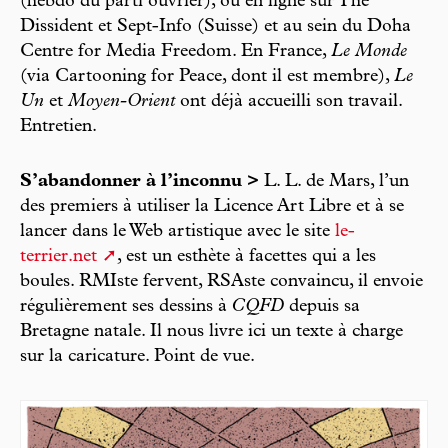
(hebdo du parti ouvrier), ou en ligne sur The
Dissident et Sept-Info (Suisse) et au sein du Doha
Centre for Media Freedom. En France,
Le Monde
(via Cartooning for Peace, dont il est membre),
Le
Un
et
Moyen-Orient
ont déjà accueilli son travail.
Entretien.
S’abandonner à l’inconnu >
L. L. de Mars, l’un
des premiers à utiliser la Licence Art Libre et à se
lancer dans le Web artistique avec le site
le-
terrier.net
, est un esthète à facettes qui a les
boules. RMIste fervent, RSAste convaincu, il envoie
régulièrement ses dessins à
CQFD
depuis sa
Bretagne natale. Il nous livre ici un texte à charge
sur la caricature. Point de vue.