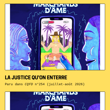
LA JUSTICE QU’ON ENTERRE
Paru dans
CQFD
n°254 (juillet-août 2026)