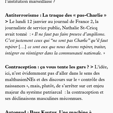
l’institution marseillaise ?
Antiterrorisme : La traque des « pas-Charlie »
>
Le lundi 12 janvier au journal de France 2, la
journaliste de service public, Nathalie St-Cricq
avait tonné : «
Il ne faut pas faire preuve d’angélisme.
C’est justement ceux qui “ne sont pas Charlie” qu’il faut
repérer
[…]
ce sont eux que nous devons repérer, traiter,
intégrer ou réintégrer dans la communauté nationale.
»
Contraception : ça vous tente les gars ? >
L‘idée,
ici, n’est évidemment pas d’aller dans le sens des
malthusienNEs et des discours sur le « contrôle des
naissances », mais, plutôt, de s’arrêter sur cet enjeu
majeur du système patriarcal : la contraception et
ses déclinaisons masculines méconnues.
Autoprod : Bass Koutur, Une machine à