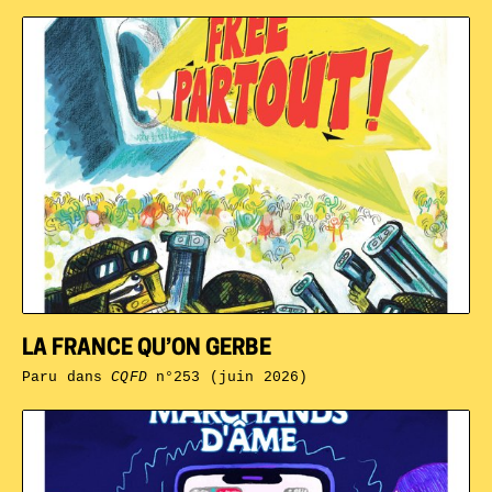
LA FRANCE QU’ON GERBE
Paru dans
CQFD
n°253 (juin 2026)