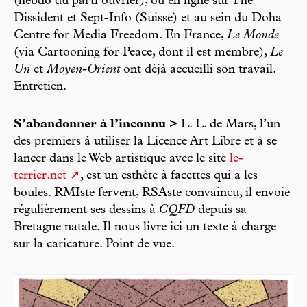
(hebdo du parti ouvrier), ou en ligne sur The
Dissident et Sept-Info (Suisse) et au sein du Doha
Centre for Media Freedom. En France,
Le Monde
(via Cartooning for Peace, dont il est membre),
Le
Un
et
Moyen-Orient
ont déjà accueilli son travail.
Entretien.
S’abandonner à l’inconnu >
L. L. de Mars, l’un
des premiers à utiliser la Licence Art Libre et à se
lancer dans le Web artistique avec le site
le-
terrier.net
, est un esthète à facettes qui a les
boules. RMIste fervent, RSAste convaincu, il envoie
régulièrement ses dessins à
CQFD
depuis sa
Bretagne natale. Il nous livre ici un texte à charge
sur la caricature. Point de vue.