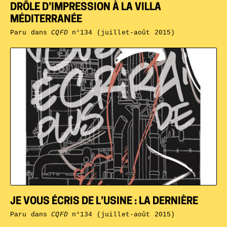
DRÔLE D’IMPRESSION À LA VILLA
MÉDITERRANÉE
Paru dans
CQFD
n°134 (juillet-août 2015)
JE VOUS ÉCRIS DE L’USINE : LA DERNIÈRE
Paru dans
CQFD
n°134 (juillet-août 2015)