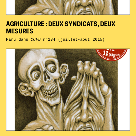
AGRICULTURE : DEUX SYNDICATS, DEUX
MESURES
Paru dans
CQFD
n°134 (juillet-août 2015)