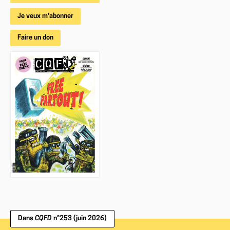
Je veux m'abonner
Faire un don
Dans
CQFD
n°253 (juin 2026)