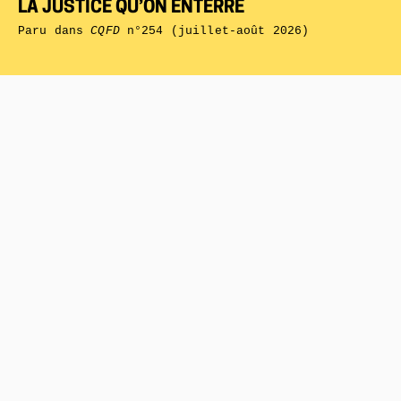
LA JUSTICE QU’ON ENTERRE
Paru dans
CQFD
n°254 (juillet-août 2026)