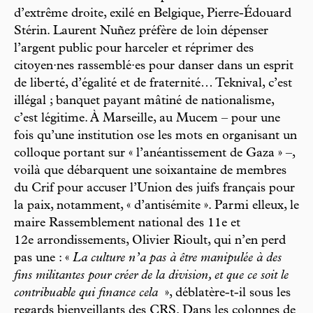
d’extrême droite, exilé en Belgique, Pierre-Édouard
Stérin. Laurent Nuñez préfère de loin dépenser
l’argent public pour harceler et réprimer des
citoyen·nes rassemblé·es pour danser dans un esprit
de liberté, d’égalité et de fraternité… Teknival, c’est
illégal ; banquet payant mâtiné de nationalisme,
c’est légitime. À Marseille, au Mucem – pour une
fois qu’une institution ose les mots en organisant un
colloque portant sur « l’anéantissement de Gaza » –,
voilà que débarquent une soixantaine de membres
du Crif pour accuser l’Union des juifs français pour
la paix, notamment, « d’antisémite ». Parmi elleux, le
maire Rassemblement national des 11e et
12e arrondissements, Olivier Rioult, qui n’en perd
pas une : «
La culture n’a pas à être manipulée à des
fins militantes pour créer de la division, et que ce soit le
contribuable qui finance cela
», déblatère-t-il
sous les
regards bienveillants des CRS. Dans les colonnes de