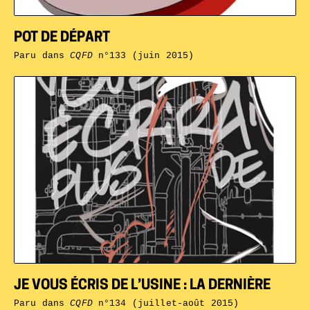
POT DE DÉPART
Paru dans
CQFD
n°133 (juin 2015)
JE VOUS ÉCRIS DE L’USINE : LA DERNIÈRE
Paru dans
CQFD
n°134 (juillet-août 2015)