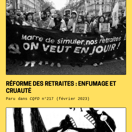
RÉFORME DES RETRAITES : ENFUMAGE ET
CRUAUTÉ
Paru dans
CQFD
n°217 (février 2023)