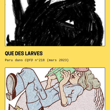
QUE DES LARVES
Paru dans
CQFD
n°218 (mars 2023)