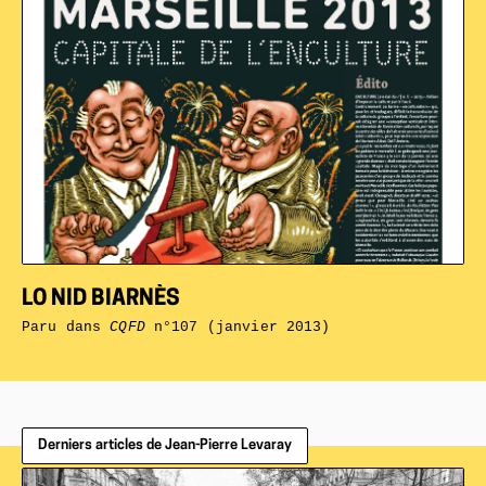
LO NID BIARNÈS
Paru dans
CQFD
n°107 (janvier 2013)
Derniers articles de Jean-Pierre Levaray