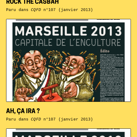
ROCK THE CASBAH
Paru dans
CQFD
n°107 (janvier 2013)
AH, ÇA IRA ?
Paru dans
CQFD
n°107 (janvier 2013)