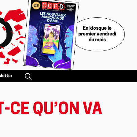
En kiosque le
premier vendredi
du mois
letter
T-CE QU’ON VA