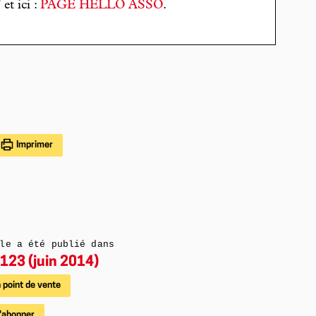
T
et ici :
PAGE HELLO ASSO
.
Imprimer
le a été publié dans
123 (juin 2014)
 point de vente
'abonner