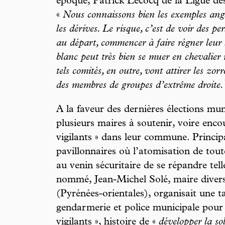
époque, Patrick Lecocq de la Ligue des
«
Nous connaissons bien les exemples ang
les dérives. Le risque, c’est de voir des 
au départ, commencer à faire régner leur l
blanc peut très bien se muer en chevalier
tels comités, en outre, vont attirer les zor
des membres de groupes d’extrême droite.
A la faveur des dernières élections mun
plusieurs maires à soutenir, voire encou
vigilants » dans leur commune. Princip
pavillonnaires où l’atomisation de tout
au venin sécuritaire de se répandre tel
nommé, Jean-Michel Solé, maire diver
(Pyrénées-orientales), organisait une t
gendarmerie et police municipale pour 
vigilants », histoire de «
développer la sol