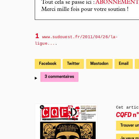
Tout cela se passe ici :
ABONNEMEN
Merci mille fois pour votre soutien !
1
www.sudouest.fr/2011/04/26/la-
ligue...
.
Facebook
Twitter
Mastodon
Email
3 commentaires
Cet artic
CQFD
n°
Trouver un
Je veux m