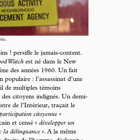
lic.
ns ! persifle le jamais-content.
ood Watch
est né dans le New
ne des années 1960. Un fait
on populaire : l’assassinat d’une
l de multiples témoins
t des citoyens indignés. Un demi-
tre de l’Intérieur, traçait le
 participation citoyenne
»
cain et censé «
développer un
c la délinquance
». A la même