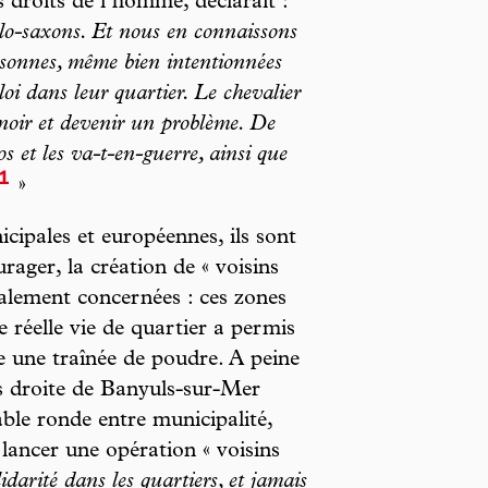
 droits de l’homme, déclarait :
lo-saxons. Et nous en connaissons
personnes, même bien intentionnées
oi dans leur quartier. Le chevalier
 noir et devenir un problème. De
ros et les va-t-en-guerre, ainsi que
1
»
icipales et européennes, ils sont
rager, la création de « voisins
alement concernées : ces zones
e réelle vie de quartier a permis
le une traînée de poudre. A peine
s droite de Banyuls-sur-Mer
able ronde entre municipalité,
lancer une opération « voisins
idarité dans les quartiers, et jamais