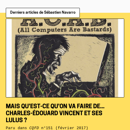
Derniers articles de Sébastien Navarro
MAIS QU’EST-CE QU’ON VA FAIRE DE...
CHARLES-ÉDOUARD VINCENT ET SES
LULUS ?
Paru dans
CQFD
n°151 (février 2017)