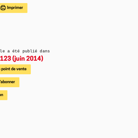
Imprimer
le a été publié dans
123 (juin 2014)
 point de vente
'abonner
on