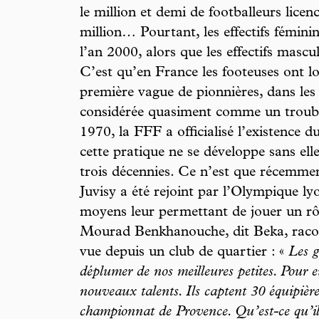
le million et demi de footballeurs licen
million… Pourtant, les effectifs fémin
l’an 2000, alors que les effectifs masc
C’est qu’en France les footeuses ont 
première vague de pionnières, dans les 
considérée quasiment comme un trouble
1970, la FFF a officialisé l’existence d
cette pratique ne se développe sans elle
trois décennies. Ce n’est que récemmen
Juvisy a été rejoint par l’Olympique ly
moyens leur permettant de jouer un rô
Mourad Benkhanouche, dit Beka, racont
vue depuis un club de quartier : «
Les g
déplumer de nos meilleures petites. Pour e
nouveaux talents. Ils captent 30 équipière
championnat de Provence. Qu’est-ce qu’ils 