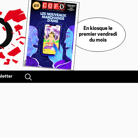
En kiosque le
premier vendredi
du mois
letter