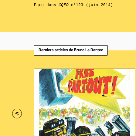
Paru dans
CQFD
n°123 (juin 2014)
Derniers articles de Bruno Le Dantec
<