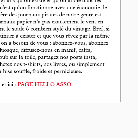
gt ans qu’on existe et qu’on aboie dans les
, c’est qu’on fonctionne avec une économie de
cière des journaux pirates de notre genre est
journaux papier n’a pas exactement le vent en
t le stade ô combien stylé du vintage. Bref, si
tinuer à exister et que vous rêvez par la même
, on a besoin de vous : abonnez-vous, abonnez
 kiosque, diffusez-nous en manif, cafés,
pub sur la toile, partagez nos posts insta,
hetez nos t-shirts, nos livres, ou simplement
bise souffle, froide et pernicieuse.
T
et ici :
PAGE HELLO ASSO
.