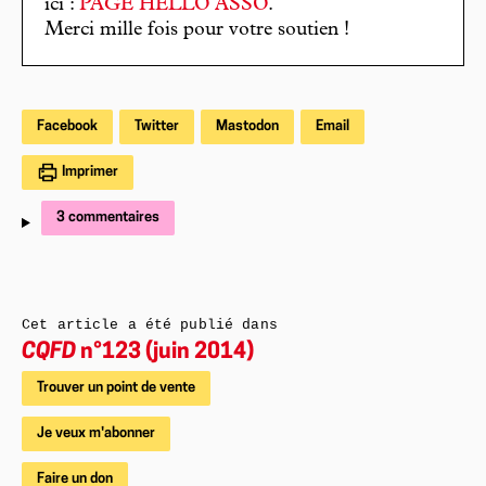
ici :
PAGE HELLO ASSO
.
Merci mille fois pour votre soutien !
Facebook
Twitter
Mastodon
Email
Imprimer
3 commentaires
Cet article a été publié dans
CQFD
n°123 (juin 2014)
Trouver un point de vente
Je veux m'abonner
Faire un don