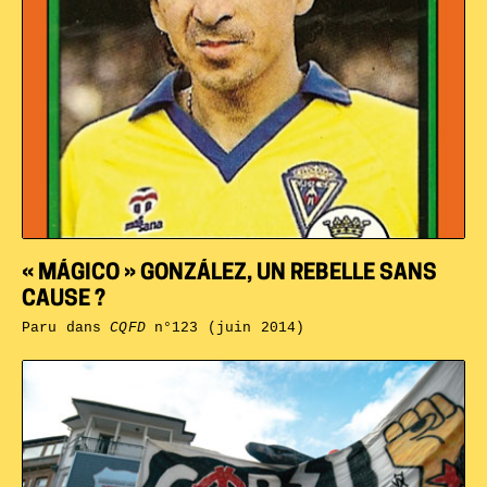
« MÁGICO » GONZÁLEZ, UN REBELLE SANS
CAUSE ?
Paru dans
CQFD
n°123 (juin 2014)