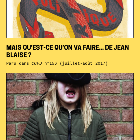
MAIS QU’EST-CE QU’ON VA FAIRE... DE JEAN
BLAISE ?
Paru dans
CQFD
n°156 (juillet-août 2017)