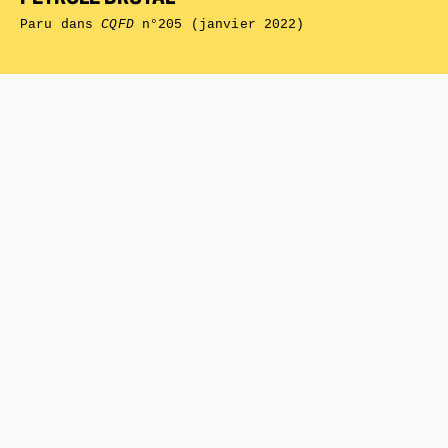
Paru dans
CQFD
n°205 (janvier 2022)