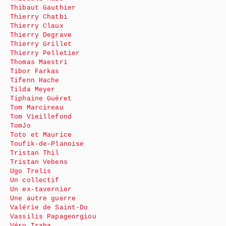
Thibaut Gauthier
Thierry Chatbi
Thierry Claux
Thierry Degrave
Thierry Grillet
Thierry Pelletier
Thomas Maestri
Tibor Farkas
Tifenn Hache
Tilda Meyer
Tiphaine Guéret
Tom Marcireau
Tom Vieillefond
TomJo
Toto et Maurice
Toufik-de-Planoise
Tristan Thil
Tristan Vebens
Ugo Trelis
Un collectif
Un ex-tavernier
Une autre guerre
Valérie de Saint-Do
Vassilis Papageorgiou
Véro Traba