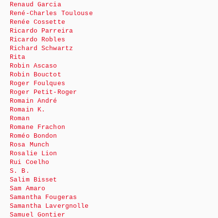
Renaud Garcia
René-Charles Toulouse
Renée Cossette
Ricardo Parreira
Ricardo Robles
Richard Schwartz
Rita
Robin Ascaso
Robin Bouctot
Roger Foulques
Roger Petit-Roger
Romain André
Romain K.
Roman
Romane Frachon
Roméo Bondon
Rosa Munch
Rosalie Lion
Rui Coelho
S. B.
Salim Bisset
Sam Amaro
Samantha Fougeras
Samantha Lavergnolle
Samuel Gontier