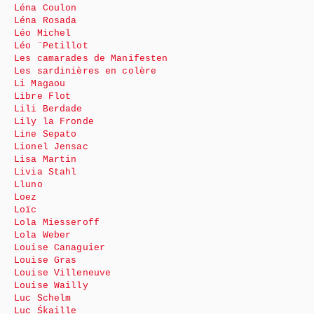
Léna Coulon
Léna Rosada
Léo Michel
Léo ¨Petillot
Les camarades de Manifesten
Les sardinières en colère
Li Magaou
Libre Flot
Lili Berdade
Lily la Fronde
Line Sepato
Lionel Jensac
Lisa Martin
Livia Stahl
Lluno
Loez
Loïc
Lola Miesseroff
Lola Weber
Louise Canaguier
Louise Gras
Louise Villeneuve
Louise Wailly
Luc Schelm
Luc Śkaille