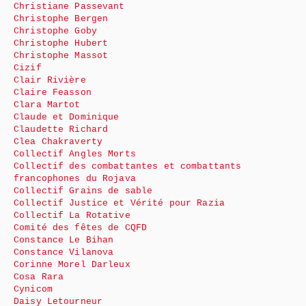
Christiane Passevant
Christophe Bergen
Christophe Goby
Christophe Hubert
Christophe Massot
Cizif
Clair Rivière
Claire Feasson
Clara Martot
Claude et Dominique
Claudette Richard
Clea Chakraverty
Collectif Angles Morts
Collectif des combattantes et combattants
francophones du Rojava
Collectif Grains de sable
Collectif Justice et Vérité pour Razia
Collectif La Rotative
Comité des fêtes de CQFD
Constance Le Bihan
Constance Vilanova
Corinne Morel Darleux
Cosa Rara
Cynicom
Daisy Letourneur