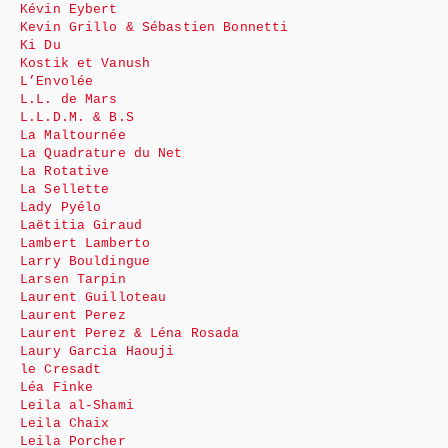
Kévin Eybert
Kevin Grillo & Sébastien Bonnetti
Ki Du
Kostik et Vanush
L’Envolée
L.L. de Mars
L.L.D.M. & B.S
La Maltournée
La Quadrature du Net
La Rotative
La Sellette
Lady Pyélo
Laëtitia Giraud
Lambert Lamberto
Larry Bouldingue
Larsen Tarpin
Laurent Guilloteau
Laurent Perez
Laurent Perez & Léna Rosada
Laury Garcia Haouji
le Cresadt
Léa Finke
Leila al-Shami
Leila Chaix
Leila Porcher