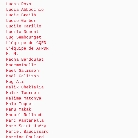
Lucas Roxo
Lucia Abbocchio
Lucie Breilh
Lucie Gerber
Lucile Carillo
Lucile Dumont
Lug Sembourget
L’équipe de CQFD
L’équipe de AFPDR
M. M.
Macha Berdoulat
Mademoiselle
Maël Galisson
Maël Gallison
Mag Ali
Malik Cheklalia
Malik Tournon
Malima Matonya
Malo Toquet
Manu Makak
Manuel Rolland
Marc Pantanella
Marc Saint-Upéry
Marcel Baudissard
Mareine Doulard