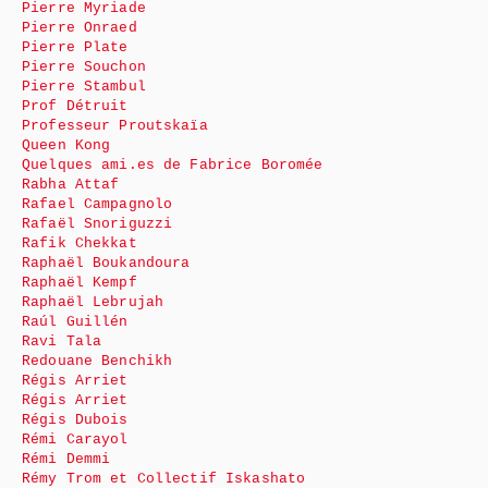
Pierre Myriade
Pierre Onraed
Pierre Plate
Pierre Souchon
Pierre Stambul
Prof Détruit
Professeur Proutskaïa
Queen Kong
Quelques ami.es de Fabrice Boromée
Rabha Attaf
Rafael Campagnolo
Rafaël Snoriguzzi
Rafik Chekkat
Raphaël Boukandoura
Raphaël Kempf
Raphaël Lebrujah
Raúl Guillén
Ravi Tala
Redouane Benchikh
Régis Arriet
Régis Arriet
Régis Dubois
Rémi Carayol
Rémi Demmi
Rémy Trom et Collectif Iskashato