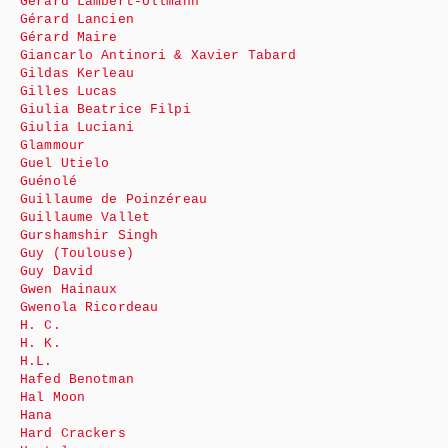
Gérard Lambert-Ullmann
Gérard Lancien
Gérard Maire
Giancarlo Antinori & Xavier Tabard
Gildas Kerleau
Gilles Lucas
Giulia Beatrice Filpi
Giulia Luciani
Glammour
Guel Utielo
Guénolé
Guillaume de Poinzéreau
Guillaume Vallet
Gurshamshir Singh
Guy (Toulouse)
Guy David
Gwen Hainaux
Gwenola Ricordeau
H. C.
H. K.
H.L.
Hafed Benotman
Hal Moon
Hana
Hard Crackers