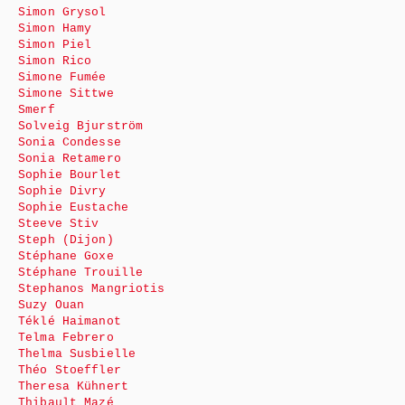
Simon Grysol
Simon Hamy
Simon Piel
Simon Rico
Simone Fumée
Simone Sittwe
Smerf
Solveig Bjurström
Sonia Condesse
Sonia Retamero
Sophie Bourlet
Sophie Divry
Sophie Eustache
Steeve Stiv
Steph (Dijon)
Stéphane Goxe
Stéphane Trouille
Stephanos Mangriotis
Suzy Ouan
Téklé Haimanot
Telma Febrero
Thelma Susbielle
Théo Stoeffler
Theresa Kühnert
Thibault Mazé