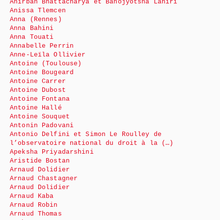
Anirban Bhattacharya et Banojyotsna Lahiri
Anissa Tlemcen
Anna (Rennes)
Anna Bahini
Anna Touati
Annabelle Perrin
Anne-Leïla Ollivier
Antoine (Toulouse)
Antoine Bougeard
Antoine Carrer
Antoine Dubost
Antoine Fontana
Antoine Hallé
Antoine Souquet
Antonin Padovani
Antonio Delfini et Simon Le Roulley de
l’observatoire national du droit à la (…)
Apeksha Priyadarshini
Aristide Bostan
Arnaud Dolidier
Arnaud Chastagner
Arnaud Dolidier
Arnaud Kaba
Arnaud Robin
Arnaud Thomas