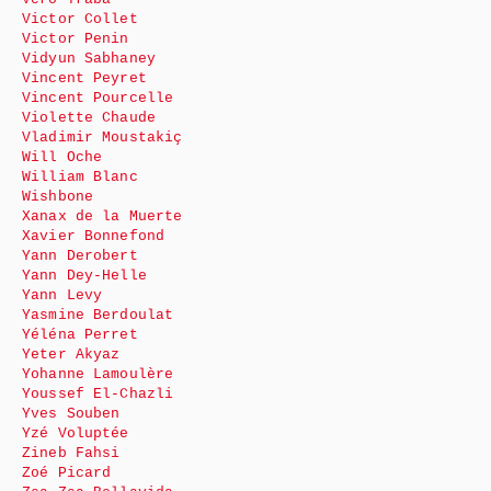
Victor Collet
Victor Penin
Vidyun Sabhaney
Vincent Peyret
Vincent Pourcelle
Violette Chaude
Vladimir Moustakiç
Will Oche
William Blanc
Wishbone
Xanax de la Muerte
Xavier Bonnefond
Yann Derobert
Yann Dey-Helle
Yann Levy
Yasmine Berdoulat
Yéléna Perret
Yeter Akyaz
Yohanne Lamoulère
Youssef El-Chazli
Yves Souben
Yzé Voluptée
Zineb Fahsi
Zoé Picard