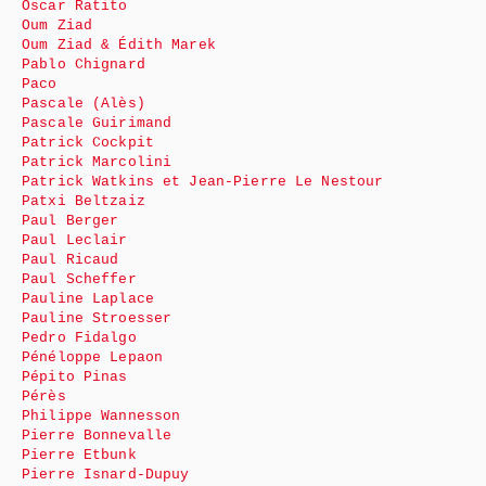
Oscar Ratito
Oum Ziad
Oum Ziad & Édith Marek
Pablo Chignard
Paco
Pascale (Alès)
Pascale Guirimand
Patrick Cockpit
Patrick Marcolini
Patrick Watkins et Jean-Pierre Le Nestour
Patxi Beltzaiz
Paul Berger
Paul Leclair
Paul Ricaud
Paul Scheffer
Pauline Laplace
Pauline Stroesser
Pedro Fidalgo
Pénéloppe Lepaon
Pépito Pinas
Pérès
Philippe Wannesson
Pierre Bonnevalle
Pierre Etbunk
Pierre Isnard-Dupuy