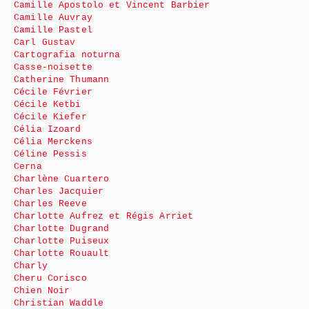
Camille Apostolo et Vincent Barbier
Camille Auvray
Camille Pastel
Carl Gustav
Cartografia noturna
Casse-noisette
Catherine Thumann
Cécile Février
Cécile Ketbi
Cécile Kiefer
Célia Izoard
Célia Merckens
Céline Pessis
Cerna
Charlène Cuartero
Charles Jacquier
Charles Reeve
Charlotte Aufrez et Régis Arriet
Charlotte Dugrand
Charlotte Puiseux
Charlotte Rouault
Charly
Cheru Corisco
Chien Noir
Christian Waddle