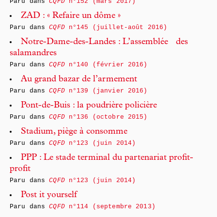
Paru dans
CQFD
n°152 (mars 2017)
ZAD : « Refaire un dôme »
Paru dans
CQFD
n°145 (juillet-août 2016)
Notre-Dame-des-Landes : L’assemblée des
salamandres
Paru dans
CQFD
n°140 (février 2016)
Au grand bazar de l’armement
Paru dans
CQFD
n°139 (janvier 2016)
Pont-de-Buis : la poudrière policière
Paru dans
CQFD
n°136 (octobre 2015)
Stadium, piège à consomme
Paru dans
CQFD
n°123 (juin 2014)
PPP : Le stade terminal du partenariat profit-
profit
Paru dans
CQFD
n°123 (juin 2014)
Post it yourself
Paru dans
CQFD
n°114 (septembre 2013)