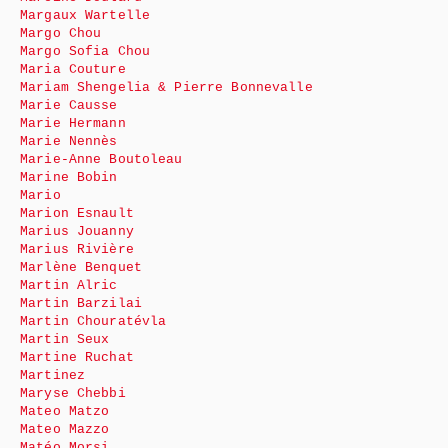
Margaux Wartelle
Margo Chou
Margo Sofia Chou
Maria Couture
Mariam Shengelia & Pierre Bonnevalle
Marie Causse
Marie Hermann
Marie Nennès
Marie-Anne Boutoleau
Marine Bobin
Mario
Marion Esnault
Marius Jouanny
Marius Rivière
Marlène Benquet
Martin Alric
Martin Barzilai
Martin Chouratévla
Martin Seux
Martine Ruchat
Martinez
Maryse Chebbi
Mateo Matzo
Mateo Mazzo
Matéo Morsi