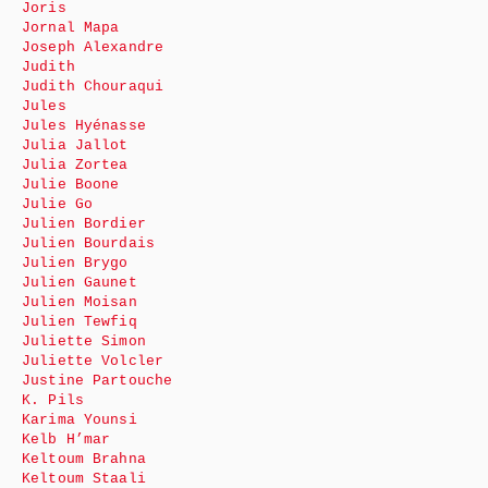
Joris
Jornal Mapa
Joseph Alexandre
Judith
Judith Chouraqui
Jules
Jules Hyénasse
Julia Jallot
Julia Zortea
Julie Boone
Julie Go
Julien Bordier
Julien Bourdais
Julien Brygo
Julien Gaunet
Julien Moisan
Julien Tewfiq
Juliette Simon
Juliette Volcler
Justine Partouche
K. Pils
Karima Younsi
Kelb H’mar
Keltoum Brahna
Keltoum Staali