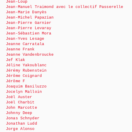
Jean-Loup
Jean-Manuel Traimond avec le collectif Passerelle
Jean-Marie Danyès
Jean-Michel Papazian
Jean-Pierre Garnier
Jean-Pierre Levaray
Jean-Sébastien Mora
Jean-Yves Lesage
Jeanne Carratala
Jeanne Frank
Jeanne Vandenbroucke
Jef Klak
Jéline Yakoublanc
Jérémy Rubenstein
Jérôme Coignard
Jérôme F
Joaquim Basiluzzo
Jocelyn Malloin
Joël Auster
Joël Charbit
John Marcotte
Johnny Deep
Jonas Schnyder
Jonathan Ludd
Jorge Alonso