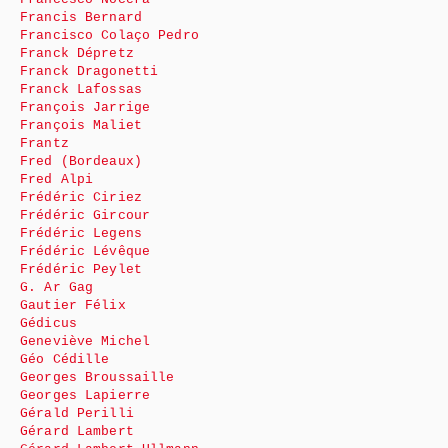
Francis Bernard
Francisco Colaço Pedro
Franck Dépretz
Franck Dragonetti
Franck Lafossas
François Jarrige
François Maliet
Frantz
Fred (Bordeaux)
Fred Alpi
Frédéric Ciriez
Frédéric Gircour
Frédéric Legens
Frédéric Lévêque
Frédéric Peylet
G. Ar Gag
Gautier Félix
Gédicus
Geneviève Michel
Géo Cédille
Georges Broussaille
Georges Lapierre
Gérald Perilli
Gérard Lambert