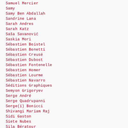
Samuel Mercier
Samy
Samy Ben Abdallah
Sandrine Lana
Sarah Andres
Sarah Katz
Saša Savanović
Saskia Mori
Sébastien Boistel
Sébastien Bonetti
Sébastien Creusé
Sébastien Dubost
Sébastien Fontenelle
Sébastien Homer
Sébastien Lourme
Sébastien Navarro
Séditions Graphiques
Semyon Grigoryev
Serge André
Serge Quadrupanni
Serge(ï) Bonicci
Shivangi Mariam Raj
Sidi Gaston
Siete Nubes
Sila Bératour