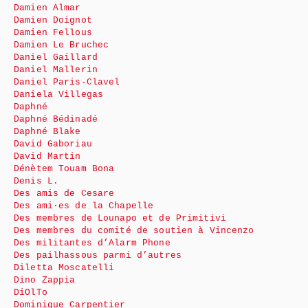
Damien Almar
Damien Doignot
Damien Fellous
Damien Le Bruchec
Daniel Gaillard
Daniel Mallerin
Daniel Paris-Clavel
Daniela Villegas
Daphné
Daphné Bédinadé
Daphné Blake
David Gaboriau
David Martin
Dénètem Touam Bona
Denis L.
Des amis de Cesare
Des ami·es de la Chapelle
Des membres de Lounapo et de Primitivi
Des membres du comité de soutien à Vincenzo
Des militantes d’Alarm Phone
Des pailhassous parmi d’autres
Diletta Moscatelli
Dino Zappia
DiOlTo
Dominique Carpentier