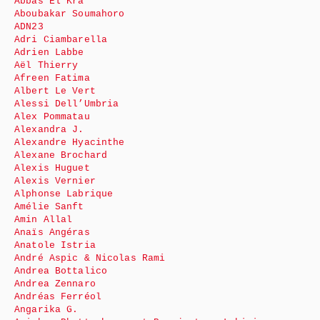
Abbas El Kra
Aboubakar Soumahoro
ADN23
Adri Ciambarella
Adrien Labbe
Aël Thierry
Afreen Fatima
Albert Le Vert
Alessi Dell’Umbria
Alex Pommatau
Alexandra J.
Alexandre Hyacinthe
Alexane Brochard
Alexis Huguet
Alexis Vernier
Alphonse Labrique
Amélie Sanft
Amin Allal
Anaïs Angéras
Anatole Istria
André Aspic & Nicolas Rami
Andrea Bottalico
Andrea Zennaro
Andréas Ferréol
Angarika G.