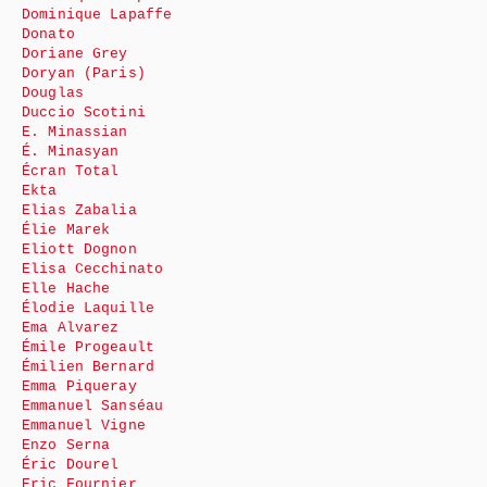
Dominique Lapaffe
Donato
Doriane Grey
Doryan (Paris)
Douglas
Duccio Scotini
E. Minassian
É. Minasyan
Écran Total
Ekta
Elias Zabalia
Élie Marek
Eliott Dognon
Elisa Cecchinato
Elle Hache
Élodie Laquille
Ema Alvarez
Émile Progeault
Émilien Bernard
Emma Piqueray
Emmanuel Sanséau
Emmanuel Vigne
Enzo Serna
Éric Dourel
Eric Fournier