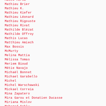
Mathieu Brier
Mathieu K.
Mathieu Kiefer
Mathieu Léonard
Mathieu Rigouste
Mathieu Rivat
Mathilde Blézat
Mathilde Offroy
Mathis Lucas
Matthieu Amiech
Max Bossis
McMurty
Melina Mattia
Mélissa Tomas
Meriem Bioud
Métie Navajo
Michaël Bonnet
Michael Garabello
Michel
Michel Warschawski
Mickael Correia
Mina Zapatero
Mira Garou et Donatien Ducasse
Miriana Mislov