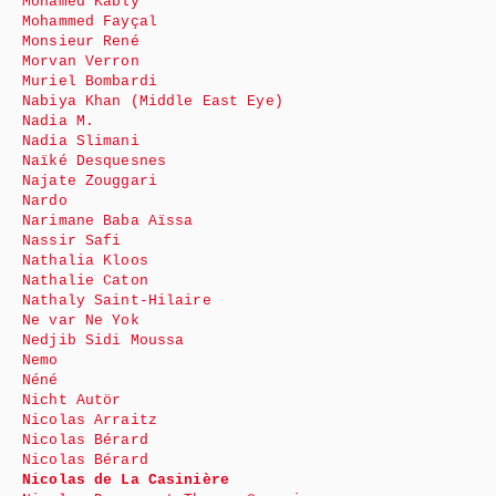
Mohamed Kably
Mohammed Fayçal
Monsieur René
Morvan Verron
Muriel Bombardi
Nabiya Khan (Middle East Eye)
Nadia M.
Nadia Slimani
Naïké Desquesnes
Najate Zouggari
Nardo
Narimane Baba Aïssa
Nassir Safi
Nathalia Kloos
Nathalie Caton
Nathaly Saint-Hilaire
Ne var Ne Yok
Nedjib Sidi Moussa
Nemo
Néné
Nicht Autör
Nicolas Arraitz
Nicolas Bérard
Nicolas Bérard
Nicolas de La Casinière