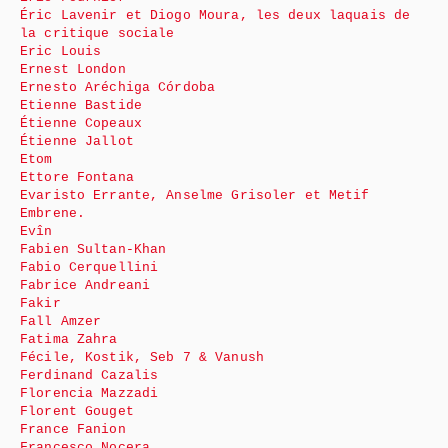
Éric Lavenir et Diogo Moura, les deux laquais de
la critique sociale
Eric Louis
Ernest London
Ernesto Aréchiga Córdoba
Etienne Bastide
Étienne Copeaux
Étienne Jallot
Etom
Ettore Fontana
Evaristo Errante, Anselme Grisoler et Metif
Embrene.
Evîn
Fabien Sultan-Khan
Fabio Cerquellini
Fabrice Andreani
Fakir
Fall Amzer
Fatima Zahra
Fécile, Kostik, Seb 7 & Vanush
Ferdinand Cazalis
Florencia Mazzadi
Florent Gouget
France Fanion
Francesco Nocera