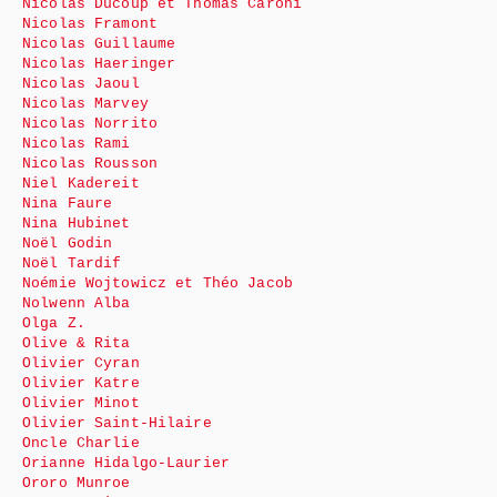
Nicolas Ducoup et Thomas Caroni
Nicolas Framont
Nicolas Guillaume
Nicolas Haeringer
Nicolas Jaoul
Nicolas Marvey
Nicolas Norrito
Nicolas Rami
Nicolas Rousson
Niel Kadereit
Nina Faure
Nina Hubinet
Noël Godin
Noël Tardif
Noémie Wojtowicz et Théo Jacob
Nolwenn Alba
Olga Z.
Olive & Rita
Olivier Cyran
Olivier Katre
Olivier Minot
Olivier Saint-Hilaire
Oncle Charlie
Orianne Hidalgo-Laurier
Ororo Munroe