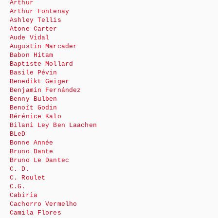
Arthur
Arthur Fontenay
Ashley Tellis
Atone Carter
Aude Vidal
Augustin Marcader
Babon Hitam
Baptiste Mollard
Basile Pévin
Benedikt Geiger
Benjamin Fernández
Benny Bulben
Benoît Godin
Bérénice Kalo
Bilani Ley Ben Laachen
BLeD
Bonne Année
Bruno Dante
Bruno Le Dantec
C. D.
C. Roulet
C.G.
Cabiria
Cachorro Vermelho
Camila Flores