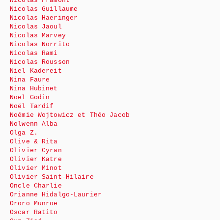
Nicolas Framont
Nicolas Guillaume
Nicolas Haeringer
Nicolas Jaoul
Nicolas Marvey
Nicolas Norrito
Nicolas Rami
Nicolas Rousson
Niel Kadereit
Nina Faure
Nina Hubinet
Noël Godin
Noël Tardif
Noémie Wojtowicz et Théo Jacob
Nolwenn Alba
Olga Z.
Olive & Rita
Olivier Cyran
Olivier Katre
Olivier Minot
Olivier Saint-Hilaire
Oncle Charlie
Orianne Hidalgo-Laurier
Ororo Munroe
Oscar Ratito