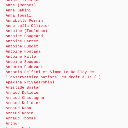
Anissa Tlemcen
Anna (Rennes)
Anna Bahini
Anna Touati
Annabelle Perrin
Anne-Leïla Ollivier
Antoine (Toulouse)
Antoine Bougeard
Antoine Carrer
Antoine Dubost
Antoine Fontana
Antoine Hallé
Antoine Souquet
Antonin Padovani
Antonio Delfini et Simon Le Roulley de
l’observatoire national du droit à la (…)
Apeksha Priyadarshini
Aristide Bostan
Arnaud Dolidier
Arnaud Chastagner
Arnaud Dolidier
Arnaud Kaba
Arnaud Robin
Arnaud Thomas
Arthur