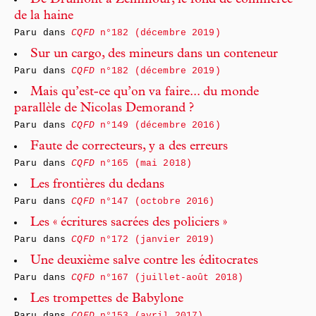
De Drumont à Zemmour, le fond de commerce
de la haine
Paru dans
CQFD
n°182 (décembre 2019)
Sur un cargo, des mineurs dans un conteneur
Paru dans
CQFD
n°182 (décembre 2019)
Mais qu’est-ce qu’on va faire... du monde
parallèle de Nicolas Demorand ?
Paru dans
CQFD
n°149 (décembre 2016)
Faute de correcteurs, y a des erreurs
Paru dans
CQFD
n°165 (mai 2018)
Les frontières du dedans
Paru dans
CQFD
n°147 (octobre 2016)
Les « écritures sacrées des policiers »
Paru dans
CQFD
n°172 (janvier 2019)
Une deuxième salve contre les éditocrates
Paru dans
CQFD
n°167 (juillet-août 2018)
Les trompettes de Babylone
Paru dans
CQFD
n°153 (avril 2017)