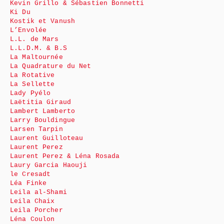
Kevin Grillo & Sébastien Bonnetti
Ki Du
Kostik et Vanush
L’Envolée
L.L. de Mars
L.L.D.M. & B.S
La Maltournée
La Quadrature du Net
La Rotative
La Sellette
Lady Pyélo
Laëtitia Giraud
Lambert Lamberto
Larry Bouldingue
Larsen Tarpin
Laurent Guilloteau
Laurent Perez
Laurent Perez & Léna Rosada
Laury Garcia Haouji
le Cresadt
Léa Finke
Leila al-Shami
Leila Chaix
Leila Porcher
Léna Coulon