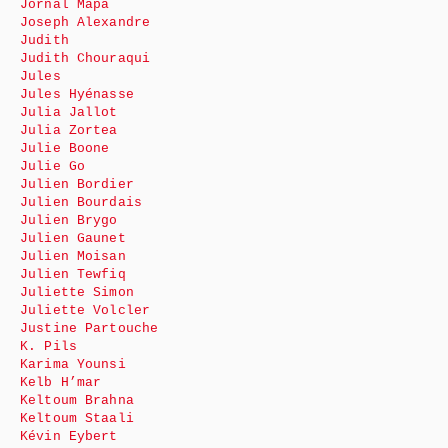
Jornal Mapa
Joseph Alexandre
Judith
Judith Chouraqui
Jules
Jules Hyénasse
Julia Jallot
Julia Zortea
Julie Boone
Julie Go
Julien Bordier
Julien Bourdais
Julien Brygo
Julien Gaunet
Julien Moisan
Julien Tewfiq
Juliette Simon
Juliette Volcler
Justine Partouche
K. Pils
Karima Younsi
Kelb H’mar
Keltoum Brahna
Keltoum Staali
Kévin Eybert