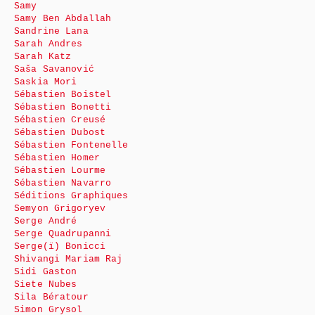
Samy
Samy Ben Abdallah
Sandrine Lana
Sarah Andres
Sarah Katz
Saša Savanović
Saskia Mori
Sébastien Boistel
Sébastien Bonetti
Sébastien Creusé
Sébastien Dubost
Sébastien Fontenelle
Sébastien Homer
Sébastien Lourme
Sébastien Navarro
Séditions Graphiques
Semyon Grigoryev
Serge André
Serge Quadrupanni
Serge(ï) Bonicci
Shivangi Mariam Raj
Sidi Gaston
Siete Nubes
Sila Bératour
Simon Grysol