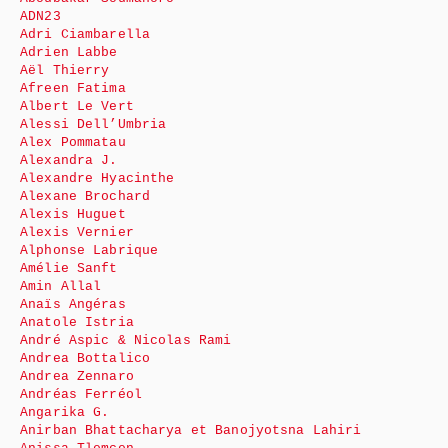
ADN23
Adri Ciambarella
Adrien Labbe
Aël Thierry
Afreen Fatima
Albert Le Vert
Alessi Dell’Umbria
Alex Pommatau
Alexandra J.
Alexandre Hyacinthe
Alexane Brochard
Alexis Huguet
Alexis Vernier
Alphonse Labrique
Amélie Sanft
Amin Allal
Anaïs Angéras
Anatole Istria
André Aspic & Nicolas Rami
Andrea Bottalico
Andrea Zennaro
Andréas Ferréol
Angarika G.
Anirban Bhattacharya et Banojyotsna Lahiri