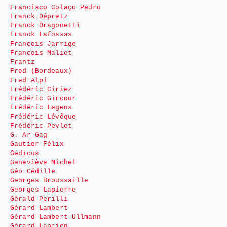
Francisco Colaço Pedro
Franck Dépretz
Franck Dragonetti
Franck Lafossas
François Jarrige
François Maliet
Frantz
Fred (Bordeaux)
Fred Alpi
Frédéric Ciriez
Frédéric Gircour
Frédéric Legens
Frédéric Lévêque
Frédéric Peylet
G. Ar Gag
Gautier Félix
Gédicus
Geneviève Michel
Géo Cédille
Georges Broussaille
Georges Lapierre
Gérald Perilli
Gérard Lambert
Gérard Lambert-Ullmann
Gérard Lancien