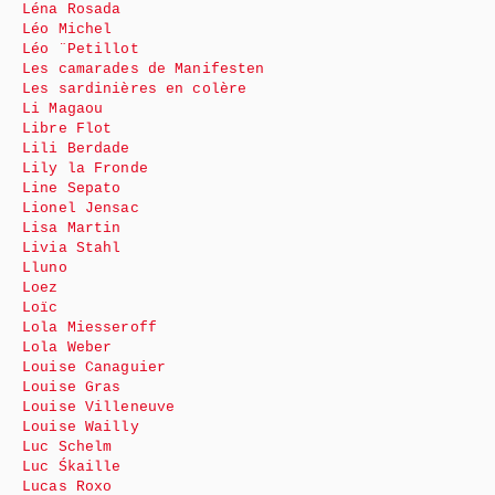
Léna Rosada
Léo Michel
Léo ¨Petillot
Les camarades de Manifesten
Les sardinières en colère
Li Magaou
Libre Flot
Lili Berdade
Lily la Fronde
Line Sepato
Lionel Jensac
Lisa Martin
Livia Stahl
Lluno
Loez
Loïc
Lola Miesseroff
Lola Weber
Louise Canaguier
Louise Gras
Louise Villeneuve
Louise Wailly
Luc Schelm
Luc Śkaille
Lucas Roxo