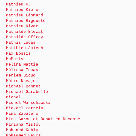
Mathieu K.
Mathieu Kiefer
Mathieu Léonard
Mathieu Rigouste
Mathieu Rivat
Mathilde Blézat
Mathilde Offroy
Mathis Lucas
Matthieu Amiech
Max Bossis
McMurty
Melina Mattia
Mélissa Tomas
Meriem Bioud
Métie Navajo
Michaël Bonnet
Michael Garabello
Michel
Michel Warschawski
Mickael Correia
Mina Zapatero
Mira Garou et Donatien Ducasse
Miriana Mislov
Mohamed Kably
Mohammed Fayçal