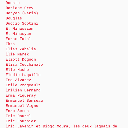
Donato
Doriane Grey
Doryan (Paris)
Douglas
Duccio Scotini
E. Minassian
É. Minasyan
Écran Total
Ekta
Elias Zabalia
Élie Marek
Eliott Dognon
Elisa Cecchinato
Elle Hache
Élodie Laquille
Ema Alvarez
Émile Progeault
Émilien Bernard
Emma Piqueray
Emmanuel Sanséau
Emmanuel Vigne
Enzo Serna
Éric Dourel
Eric Fournier
Éric Lavenir et Diogo Moura, les deux laquais de