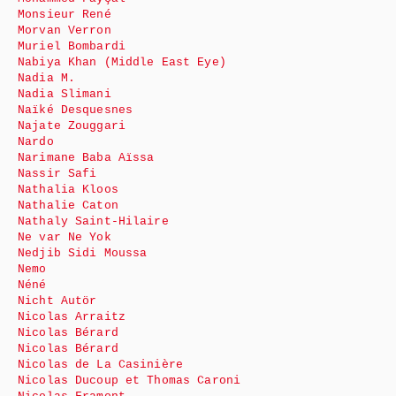
Monsieur René
Morvan Verron
Muriel Bombardi
Nabiya Khan (Middle East Eye)
Nadia M.
Nadia Slimani
Naïké Desquesnes
Najate Zouggari
Nardo
Narimane Baba Aïssa
Nassir Safi
Nathalia Kloos
Nathalie Caton
Nathaly Saint-Hilaire
Ne var Ne Yok
Nedjib Sidi Moussa
Nemo
Néné
Nicht Autör
Nicolas Arraitz
Nicolas Bérard
Nicolas Bérard
Nicolas de La Casinière
Nicolas Ducoup et Thomas Caroni