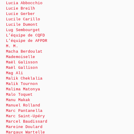
Lucia Abbocchio
Lucie Breilh
Lucie Gerber
Lucile Carillo
Lucile Dumont
Lug Sembourget
L’équipe de CQFD
L’équipe de AFPDR
M. M.
Macha Berdoulat
Mademoiselle
Maël Galisson
Maël Gallison
Mag Ali
Malik Cheklalia
Malik Tournon
Malima Matonya
Malo Toquet
Manu Makak
Manuel Rolland
Marc Pantanella
Marc Saint-Upéry
Marcel Baudissard
Mareine Doulard
Margaux Wartelle