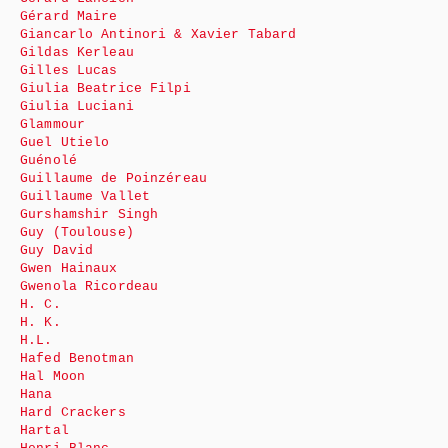
Gérard Maire
Giancarlo Antinori & Xavier Tabard
Gildas Kerleau
Gilles Lucas
Giulia Beatrice Filpi
Giulia Luciani
Glammour
Guel Utielo
Guénolé
Guillaume de Poinzéreau
Guillaume Vallet
Gurshamshir Singh
Guy (Toulouse)
Guy David
Gwen Hainaux
Gwenola Ricordeau
H. C.
H. K.
H.L.
Hafed Benotman
Hal Moon
Hana
Hard Crackers
Hartal