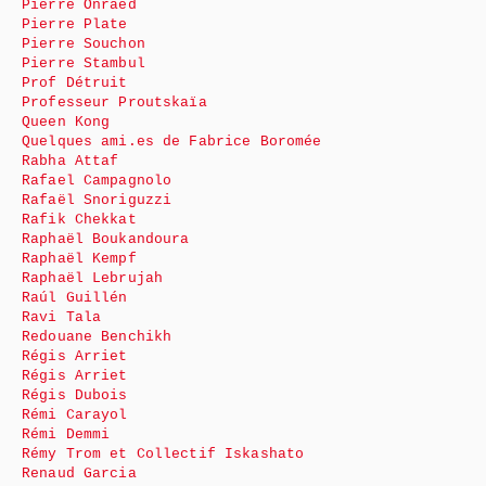
Pierre Onraed
Pierre Plate
Pierre Souchon
Pierre Stambul
Prof Détruit
Professeur Proutskaïa
Queen Kong
Quelques ami.es de Fabrice Boromée
Rabha Attaf
Rafael Campagnolo
Rafaël Snoriguzzi
Rafik Chekkat
Raphaël Boukandoura
Raphaël Kempf
Raphaël Lebrujah
Raúl Guillén
Ravi Tala
Redouane Benchikh
Régis Arriet
Régis Arriet
Régis Dubois
Rémi Carayol
Rémi Demmi
Rémy Trom et Collectif Iskashato
Renaud Garcia