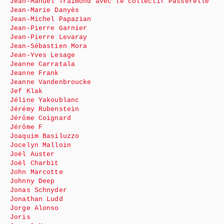
Jean-Manuel Traimond avec le collectif Passerelle
Jean-Marie Danyès
Jean-Michel Papazian
Jean-Pierre Garnier
Jean-Pierre Levaray
Jean-Sébastien Mora
Jean-Yves Lesage
Jeanne Carratala
Jeanne Frank
Jeanne Vandenbroucke
Jef Klak
Jéline Yakoublanc
Jérémy Rubenstein
Jérôme Coignard
Jérôme F
Joaquim Basiluzzo
Jocelyn Malloin
Joël Auster
Joël Charbit
John Marcotte
Johnny Deep
Jonas Schnyder
Jonathan Ludd
Jorge Alonso
Joris