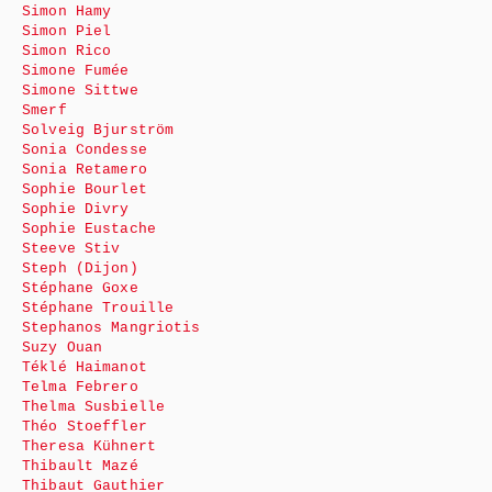
Simon Hamy
Simon Piel
Simon Rico
Simone Fumée
Simone Sittwe
Smerf
Solveig Bjurström
Sonia Condesse
Sonia Retamero
Sophie Bourlet
Sophie Divry
Sophie Eustache
Steeve Stiv
Steph (Dijon)
Stéphane Goxe
Stéphane Trouille
Stephanos Mangriotis
Suzy Ouan
Téklé Haimanot
Telma Febrero
Thelma Susbielle
Théo Stoeffler
Theresa Kühnert
Thibault Mazé
Thibaut Gauthier