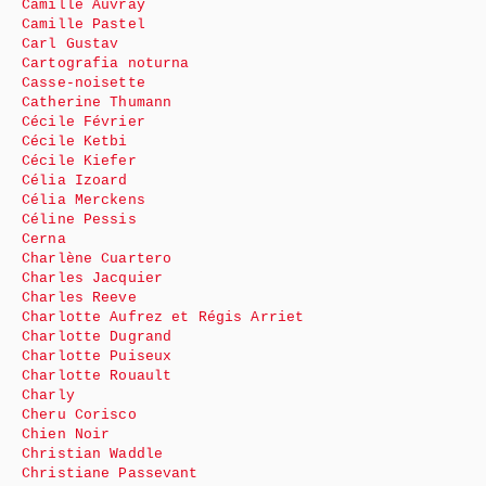
Camille Auvray
Camille Pastel
Carl Gustav
Cartografia noturna
Casse-noisette
Catherine Thumann
Cécile Février
Cécile Ketbi
Cécile Kiefer
Célia Izoard
Célia Merckens
Céline Pessis
Cerna
Charlène Cuartero
Charles Jacquier
Charles Reeve
Charlotte Aufrez et Régis Arriet
Charlotte Dugrand
Charlotte Puiseux
Charlotte Rouault
Charly
Cheru Corisco
Chien Noir
Christian Waddle
Christiane Passevant