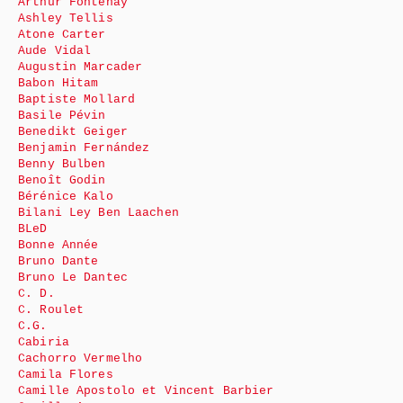
Arthur Fontenay
Ashley Tellis
Atone Carter
Aude Vidal
Augustin Marcader
Babon Hitam
Baptiste Mollard
Basile Pévin
Benedikt Geiger
Benjamin Fernández
Benny Bulben
Benoît Godin
Bérénice Kalo
Bilani Ley Ben Laachen
BLeD
Bonne Année
Bruno Dante
Bruno Le Dantec
C. D.
C. Roulet
C.G.
Cabiria
Cachorro Vermelho
Camila Flores
Camille Apostolo et Vincent Barbier