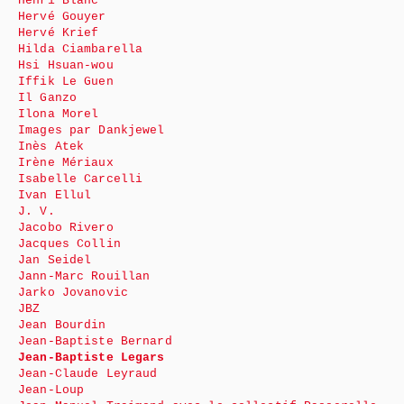
Henri Blanc
Hervé Gouyer
Hervé Krief
Hilda Ciambarella
Hsi Hsuan-wou
Iffik Le Guen
Il Ganzo
Ilona Morel
Images par Dankjewel
Inès Atek
Irène Mériaux
Isabelle Carcelli
Ivan Ellul
J. V.
Jacobo Rivero
Jacques Collin
Jan Seidel
Jann-Marc Rouillan
Jarko Jovanovic
JBZ
Jean Bourdin
Jean-Baptiste Bernard
Jean-Baptiste Legars
Jean-Claude Leyraud
Jean-Loup