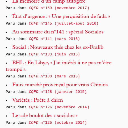
La mémoire d’un camp autogéré
Paru dans
CQFD
n°159 (novembre 2017)
État d’urgence : « Une perquisition de fada »
Paru dans
CQFD
n°145 (juillet-août 2016)
Au sommaire du n°141 : spécial Socialos
Paru dans
CQFD
n°141 (mars 2016)
Social : Nouveaux thés chez les ex-Fralib
Paru dans
CQFD
n°133 (juin 2015)
BHL : En Libye, « J’ai intérêt à ne pas m’être
trompé ».
Paru dans
CQFD
n°130 (mars 2015)
Faux marché provençal pour vrais Chinois
Paru dans
CQFD
n°128 (janvier 2015)
Variétés : Poète à chien
Paru dans
CQFD
n°126 (novembre 2014)
Le sale boulot des « socialos »
Paru dans
CQFD
n°125 (octobre 2014)