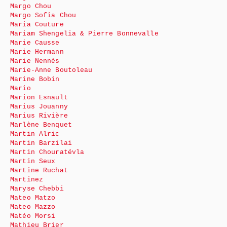
Margo Chou
Margo Sofia Chou
Maria Couture
Mariam Shengelia & Pierre Bonnevalle
Marie Causse
Marie Hermann
Marie Nennès
Marie-Anne Boutoleau
Marine Bobin
Mario
Marion Esnault
Marius Jouanny
Marius Rivière
Marlène Benquet
Martin Alric
Martin Barzilai
Martin Chouratévla
Martin Seux
Martine Ruchat
Martinez
Maryse Chebbi
Mateo Matzo
Mateo Mazzo
Matéo Morsi
Mathieu Brier