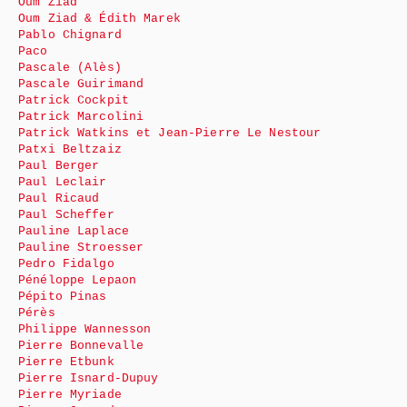
Oum Ziad
Oum Ziad & Édith Marek
Pablo Chignard
Paco
Pascale (Alès)
Pascale Guirimand
Patrick Cockpit
Patrick Marcolini
Patrick Watkins et Jean-Pierre Le Nestour
Patxi Beltzaiz
Paul Berger
Paul Leclair
Paul Ricaud
Paul Scheffer
Pauline Laplace
Pauline Stroesser
Pedro Fidalgo
Pénéloppe Lepaon
Pépito Pinas
Pérès
Philippe Wannesson
Pierre Bonnevalle
Pierre Etbunk
Pierre Isnard-Dupuy
Pierre Myriade