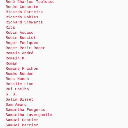
René-Charles Toulouse
Renée Cossette
Ricardo Parreira
Ricardo Robles
Richard Schwartz
Rita
Robin Ascaso
Robin Bouctot
Roger Foulques
Roger Petit-Roger
Romain André
Romain K.
Roman
Romane Frachon
Roméo Bondon
Rosa Munch
Rosalie Lion
Rui Coelho
S. B.
Salim Bisset
Sam Amaro
Samantha Fougeras
Samantha Lavergnolle
Samuel Gontier
Samuel Mercier