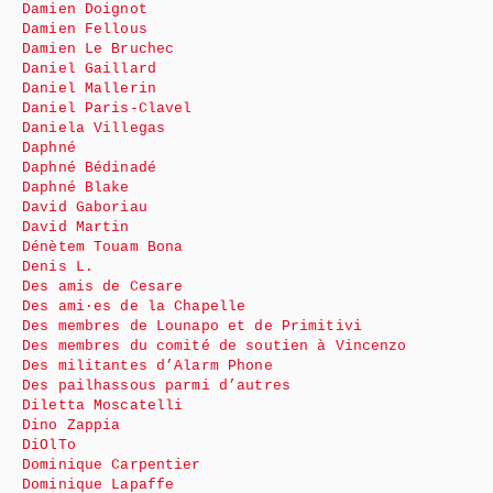
Damien Doignot
Damien Fellous
Damien Le Bruchec
Daniel Gaillard
Daniel Mallerin
Daniel Paris-Clavel
Daniela Villegas
Daphné
Daphné Bédinadé
Daphné Blake
David Gaboriau
David Martin
Dénètem Touam Bona
Denis L.
Des amis de Cesare
Des ami·es de la Chapelle
Des membres de Lounapo et de Primitivi
Des membres du comité de soutien à Vincenzo
Des militantes d’Alarm Phone
Des pailhassous parmi d’autres
Diletta Moscatelli
Dino Zappia
DiOlTo
Dominique Carpentier
Dominique Lapaffe