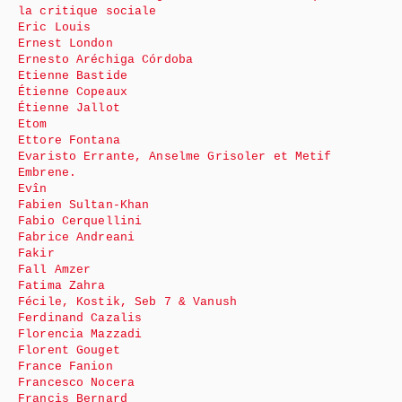
la critique sociale
Eric Louis
Ernest London
Ernesto Aréchiga Córdoba
Etienne Bastide
Étienne Copeaux
Étienne Jallot
Etom
Ettore Fontana
Evaristo Errante, Anselme Grisoler et Metif
Embrene.
Evîn
Fabien Sultan-Khan
Fabio Cerquellini
Fabrice Andreani
Fakir
Fall Amzer
Fatima Zahra
Fécile, Kostik, Seb 7 & Vanush
Ferdinand Cazalis
Florencia Mazzadi
Florent Gouget
France Fanion
Francesco Nocera
Francis Bernard