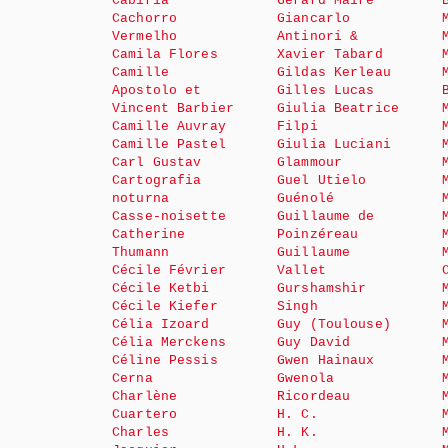
Cabiria
Gérard Maire
Cachorro
Giancarlo
Vermelho
Antinori &
Camila Flores
Xavier Tabard
Camille
Gildas Kerleau
Apostolo et
Gilles Lucas
Vincent Barbier
Giulia Beatrice
Camille Auvray
Filpi
Camille Pastel
Giulia Luciani
Carl Gustav
Glammour
Cartografia
Guel Utielo
noturna
Guénolé
Casse-noisette
Guillaume de
Catherine
Poinzéreau
Thumann
Guillaume
Cécile Février
Vallet
Cécile Ketbi
Gurshamshir
Cécile Kiefer
Singh
Célia Izoard
Guy (Toulouse)
Célia Merckens
Guy David
Céline Pessis
Gwen Hainaux
Cerna
Gwenola
Charlène
Ricordeau
Cuartero
H. C.
Charles
H. K.