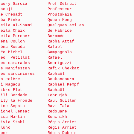
Laury Garcia
Prof Détruit
Haouji
Professeur
le Cresadt
Proutskaïa
Léa Finke
Queen Kong
Leila al-Shami
Quelques ami.es
Leila Chaix
de Fabrice
Leila Porcher
Boromée
Léna Coulon
Rabha Attaf
Léna Rosada
Rafael
Léo Michel
Campagnolo
Léo ¨Petillot
Rafaël
Les camarades
Snoriguzzi
de Manifesten
Rafik Chekkat
Les sardinières
Raphaël
en colère
Boukandoura
Li Magaou
Raphaël Kempf
Libre Flot
Raphaël
Lili Berdade
Lebrujah
Lily la Fronde
Raúl Guillén
Line Sepato
Ravi Tala
Lionel Jensac
Redouane
Lisa Martin
Benchikh
Livia Stahl
Régis Arriet
Lluno
Régis Arriet
Loez
Régis Dubois