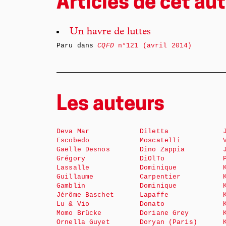
Articles de cet aut
Un havre de luttes
Paru dans
CQFD
n°121 (avril 2014)
Les auteurs
Deva Mar
Diletta
Escobedo
Moscatelli
Gaëlle Desnos
Dino Zappia
Grégory
DiOlTo
Lassalle
Dominique
Guillaume
Carpentier
Gamblin
Dominique
Jérôme Baschet
Lapaffe
Lu & Vio
Donato
Momo Brücke
Doriane Grey
Ornella Guyet
Doryan (Paris)