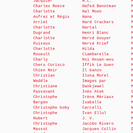
Jacquier
H.L.
Charles Reeve
Hafed Benotman
Charlotte
Hal Moon
Aufrez et Régis
Hana
Arriet
Hard Crackers
Charlotte
Hartal
Dugrand
Henri Blanc
Charlotte
Hervé Gouyer
Puiseux
Hervé Krief
Charlotte
Hilda
Rouault
Ciambarella
Charly
Hsi Hsuan-wou
Cheru Corisco
Iffik Le Guen
Chien Noir
Il Ganzo
Christian
Ilona Morel
Waddle
Images par
Christiane
Dankjewel
Passevant
Inès Atek
Christophe
Irène Mériaux
Bergen
Isabelle
Christophe Goby
Carcelli
Christophe
Ivan Ellul
Hubert
J. V.
Christophe
Jacobo Rivero
Massot
Jacques Collin