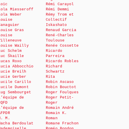
Loïc
Rémi Carayol
Lola Miesseroff
Rémi Demmi
Lola Weber
Rémy Trom et
Louise
Collectif
Canaguier
Iskashato
Louise Gras
Renaud Garcia
Louise
René-Charles
Villeneuve
Toulouse
Louise Wailly
Renée Cossette
Luc Schelm
Ricardo
Luc Śkaille
Parreira
Lucas Roxo
Ricardo Robles
Lucia Abbocchio
Richard
Lucie Breilh
Schwartz
Lucie Gerber
Rita
Lucile Carillo
Robin Ascaso
Lucile Dumont
Robin Bouctot
Lug Sembourget
Roger Foulques
L’équipe de
Roger Petit-
CQFD
Roger
L’équipe de
Romain André
AFPDR
Romain K.
M. M.
Roman
Macha Berdoulat
Romane Frachon
Mademoiselle
Roméo Bondon