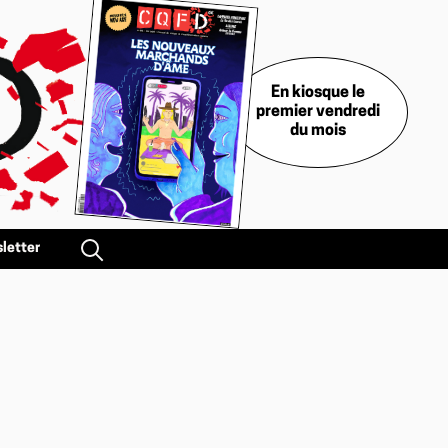
En kiosque le
premier vendredi
du mois
letter