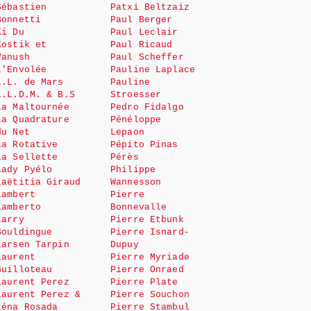
Sébastien
Patxi Beltzaiz
Bonnetti
Paul Berger
Ki Du
Paul Leclair
Kostik et
Paul Ricaud
Vanush
Paul Scheffer
L’Envolée
Pauline Laplace
L.L. de Mars
Pauline
L.L.D.M. & B.S
Stroesser
La Maltournée
Pedro Fidalgo
La Quadrature
Pénéloppe
du Net
Lepaon
La Rotative
Pépito Pinas
La Sellette
Pérès
Lady Pyélo
Philippe
Laëtitia Giraud
Wannesson
Lambert
Pierre
Lamberto
Bonnevalle
Larry
Pierre Etbunk
Bouldingue
Pierre Isnard-
Larsen Tarpin
Dupuy
Laurent
Pierre Myriade
Guilloteau
Pierre Onraed
Laurent Perez
Pierre Plate
Laurent Perez &
Pierre Souchon
Léna Rosada
Pierre Stambul