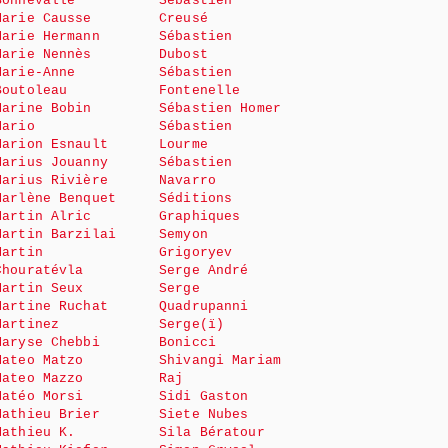
Bonnevalle
Sébastien
Marie Causse
Creusé
Marie Hermann
Sébastien
Marie Nennès
Dubost
Marie-Anne
Sébastien
Boutoleau
Fontenelle
Marine Bobin
Sébastien Homer
Mario
Sébastien
Marion Esnault
Lourme
Marius Jouanny
Sébastien
Marius Rivière
Navarro
Marlène Benquet
Séditions
Martin Alric
Graphiques
Martin Barzilai
Semyon
Martin
Grigoryev
Chouratévla
Serge André
Martin Seux
Serge
Martine Ruchat
Quadrupanni
Martinez
Serge(ï)
Maryse Chebbi
Bonicci
Mateo Matzo
Shivangi Mariam
Mateo Mazzo
Raj
Matéo Morsi
Sidi Gaston
Mathieu Brier
Siete Nubes
Mathieu K.
Sila Bératour