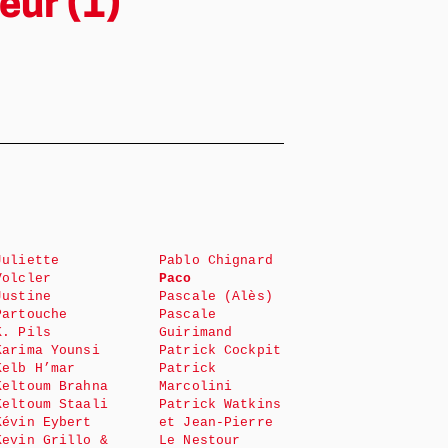
eur (1)
Juliette
Pablo Chignard
Volcler
Paco
Justine
Pascale (Alès)
Partouche
Pascale
K. Pils
Guirimand
Karima Younsi
Patrick Cockpit
Kelb H’mar
Patrick
Keltoum Brahna
Marcolini
Keltoum Staali
Patrick Watkins
Kévin Eybert
et Jean-Pierre
Kevin Grillo &
Le Nestour