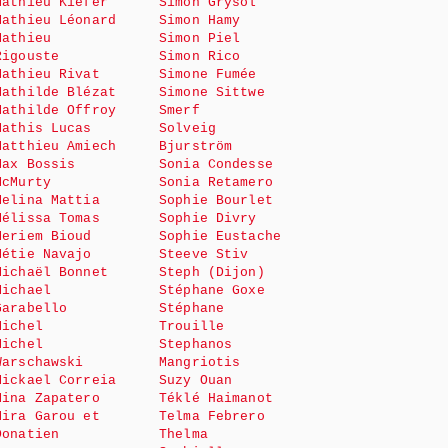
Mathieu Kiefer
Simon Grysol
Mathieu Léonard
Simon Hamy
Mathieu
Simon Piel
Rigouste
Simon Rico
Mathieu Rivat
Simone Fumée
Mathilde Blézat
Simone Sittwe
Mathilde Offroy
Smerf
Mathis Lucas
Solveig
Matthieu Amiech
Bjurström
Max Bossis
Sonia Condesse
McMurty
Sonia Retamero
Melina Mattia
Sophie Bourlet
Mélissa Tomas
Sophie Divry
Meriem Bioud
Sophie Eustache
Métie Navajo
Steeve Stiv
Michaël Bonnet
Steph (Dijon)
Michael
Stéphane Goxe
Garabello
Stéphane
Michel
Trouille
Michel
Stephanos
Warschawski
Mangriotis
Mickael Correia
Suzy Ouan
Mina Zapatero
Téklé Haimanot
Mira Garou et
Telma Febrero
Donatien
Thelma