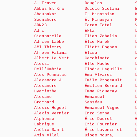
A. Traven
Douglas
Abbas El Kra
Duccio Scotini
Aboubakar
E. Minassian
Soumahoro
É. Minasyan
ADN23
Écran Total
Adri
Ekta
Ciambarella
Elias Zabalia
Adrien Labbe
Élie Marek
Aël Thierry
Eliott Dognon
Afreen Fatima
Elisa
Albert Le Vert
Cecchinato
Alessi
Elle Hache
Dell’Umbria
Élodie Laquille
Alex Pommatau
Ema Alvarez
Alexandra J.
Émile Progeault
Alexandre
Émilien Bernard
Hyacinthe
Emma Piqueray
Alexane
Emmanuel
Brochard
Sanséau
Alexis Huguet
Emmanuel Vigne
Alexis Vernier
Enzo Serna
Alphonse
Éric Dourel
Labrique
Eric Fournier
Amélie Sanft
Éric Lavenir et
Amin Allal
Diogo Moura,