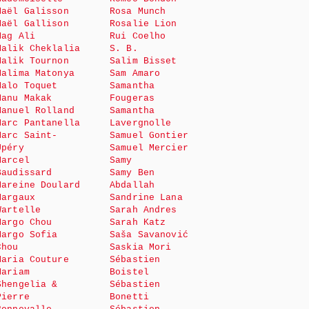
Maël Galisson
Rosa Munch
Maël Gallison
Rosalie Lion
Mag Ali
Rui Coelho
Malik Cheklalia
S. B.
Malik Tournon
Salim Bisset
Malima Matonya
Sam Amaro
Malo Toquet
Samantha
Manu Makak
Fougeras
Manuel Rolland
Samantha
Marc Pantanella
Lavergnolle
Marc Saint-
Samuel Gontier
Upéry
Samuel Mercier
Marcel
Samy
Baudissard
Samy Ben
Mareine Doulard
Abdallah
Margaux
Sandrine Lana
Wartelle
Sarah Andres
Margo Chou
Sarah Katz
Margo Sofia
Saša Savanović
Chou
Saskia Mori
Maria Couture
Sébastien
Mariam
Boistel
Shengelia &
Sébastien
Pierre
Bonetti