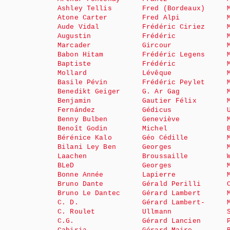
Ashley Tellis
Fred (Bordeaux)
Atone Carter
Fred Alpi
Aude Vidal
Frédéric Ciriez
Augustin
Frédéric
Marcader
Gircour
Babon Hitam
Frédéric Legens
Baptiste
Frédéric
Mollard
Lévêque
Basile Pévin
Frédéric Peylet
Benedikt Geiger
G. Ar Gag
Benjamin
Gautier Félix
Fernández
Gédicus
Benny Bulben
Geneviève
Benoît Godin
Michel
Bérénice Kalo
Géo Cédille
Bilani Ley Ben
Georges
Laachen
Broussaille
BLeD
Georges
Bonne Année
Lapierre
Bruno Dante
Gérald Perilli
Bruno Le Dantec
Gérard Lambert
C. D.
Gérard Lambert-
C. Roulet
Ullmann
C.G.
Gérard Lancien