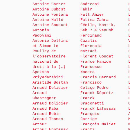
Antoine Carrer
Andreani
Antoine Dubost
Fakir
Antoine Fontana
Fall Amzer
Antoine Hallé
Fatima Zahra
Antoine Souquet
Fécile, Kostik,
Antonin
Seb 7 & Vanush
Padovani
Ferdinand
Antonio Delfini
Cazalis
et Simon Le
Florencia
Roulley de
Mazzadi
l’observatoire
Florent Gouget
national du
France Fanion
droit à la (…)
Francesco
Apeksha
Nocera
Priyadarshini
Francis Bernard
Aristide Bostan
Francisco
Arnaud Dolidier
Colaço Pedro
Arnaud
Franck Dépretz
Chastagner
Franck
Arnaud Dolidier
Dragonetti
Arnaud Kaba
Franck Lafossas
Arnaud Robin
François
Arnaud Thomas
Jarrige
Arthur
François Maliet
Arthur Fontenay
Frantz