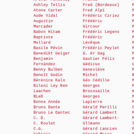
Ashley Tellis
Fred (Bordeaux)
Atone Carter
Fred Alpi
Aude Vidal
Frédéric Ciriez
Augustin
Frédéric
Marcader
Gircour
Babon Hitam
Frédéric Legens
Baptiste
Frédéric
Mollard
Lévêque
Basile Pévin
Frédéric Peylet
Benedikt Geiger
G. Ar Gag
Benjamin
Gautier Félix
Fernández
Gédicus
Benny Bulben
Geneviève
Benoît Godin
Michel
Bérénice Kalo
Géo Cédille
Bilani Ley Ben
Georges
Laachen
Broussaille
BLeD
Georges
Bonne Année
Lapierre
Bruno Dante
Gérald Perilli
Bruno Le Dantec
Gérard Lambert
C. D.
Gérard Lambert-
C. Roulet
Ullmann
C.G.
Gérard Lancien