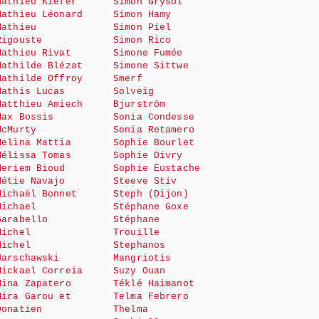
Mathieu Kiefer
Simon Grysol
Mathieu Léonard
Simon Hamy
Mathieu
Simon Piel
Rigouste
Simon Rico
Mathieu Rivat
Simone Fumée
Mathilde Blézat
Simone Sittwe
Mathilde Offroy
Smerf
Mathis Lucas
Solveig
Matthieu Amiech
Bjurström
Max Bossis
Sonia Condesse
McMurty
Sonia Retamero
Melina Mattia
Sophie Bourlet
Mélissa Tomas
Sophie Divry
Meriem Bioud
Sophie Eustache
Métie Navajo
Steeve Stiv
Michaël Bonnet
Steph (Dijon)
Michael
Stéphane Goxe
Garabello
Stéphane
Michel
Trouille
Michel
Stephanos
Warschawski
Mangriotis
Mickael Correia
Suzy Ouan
Mina Zapatero
Téklé Haimanot
Mira Garou et
Telma Febrero
Donatien
Thelma