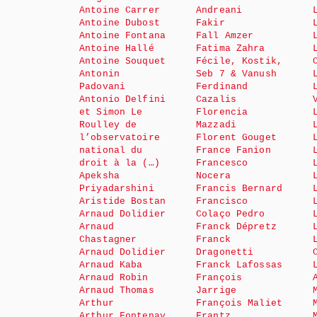
Antoine Carrer
Andreani
Antoine Dubost
Fakir
Antoine Fontana
Fall Amzer
Antoine Hallé
Fatima Zahra
Antoine Souquet
Fécile, Kostik,
Antonin
Seb 7 & Vanush
Padovani
Ferdinand
Antonio Delfini
Cazalis
et Simon Le
Florencia
Roulley de
Mazzadi
l’observatoire
Florent Gouget
national du
France Fanion
droit à la (…)
Francesco
Apeksha
Nocera
Priyadarshini
Francis Bernard
Aristide Bostan
Francisco
Arnaud Dolidier
Colaço Pedro
Arnaud
Franck Dépretz
Chastagner
Franck
Arnaud Dolidier
Dragonetti
Arnaud Kaba
Franck Lafossas
Arnaud Robin
François
Arnaud Thomas
Jarrige
Arthur
François Maliet
Arthur Fontenay
Frantz