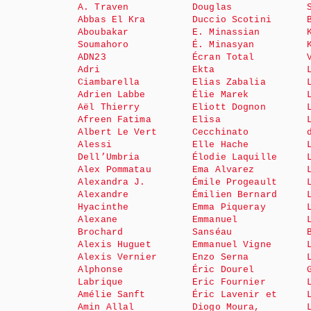
A. Traven
Douglas
Abbas El Kra
Duccio Scotini
Aboubakar
E. Minassian
Soumahoro
É. Minasyan
ADN23
Écran Total
Adri
Ekta
Ciambarella
Elias Zabalia
Adrien Labbe
Élie Marek
Aël Thierry
Eliott Dognon
Afreen Fatima
Elisa
Albert Le Vert
Cecchinato
Alessi
Elle Hache
Dell’Umbria
Élodie Laquille
Alex Pommatau
Ema Alvarez
Alexandra J.
Émile Progeault
Alexandre
Émilien Bernard
Hyacinthe
Emma Piqueray
Alexane
Emmanuel
Brochard
Sanséau
Alexis Huguet
Emmanuel Vigne
Alexis Vernier
Enzo Serna
Alphonse
Éric Dourel
Labrique
Eric Fournier
Amélie Sanft
Éric Lavenir et
Amin Allal
Diogo Moura,