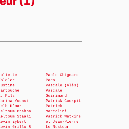
eur (1)
Juliette
Pablo Chignard
Volcler
Paco
Justine
Pascale (Alès)
Partouche
Pascale
K. Pils
Guirimand
Karima Younsi
Patrick Cockpit
Kelb H’mar
Patrick
Keltoum Brahna
Marcolini
Keltoum Staali
Patrick Watkins
Kévin Eybert
et Jean-Pierre
Kevin Grillo &
Le Nestour