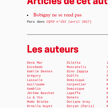
Articles de cet aut
Bobigny ne se rend pas
Paru dans
CQFD
n°153 (avril 2017)
Les auteurs
Deva Mar
Diletta
Escobedo
Moscatelli
Gaëlle Desnos
Dino Zappia
Grégory
DiOlTo
Lassalle
Dominique
Guillaume
Carpentier
Gamblin
Dominique
Jérôme Baschet
Lapaffe
Lu & Vio
Donato
Momo Brücke
Doriane Grey
Ornella Guyet
Doryan (Paris)