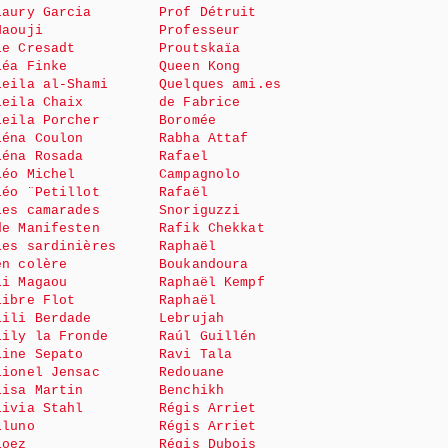
Laury Garcia
Prof Détruit
Haouji
Professeur
le Cresadt
Proutskaïa
Léa Finke
Queen Kong
Leila al-Shami
Quelques ami.es
Leila Chaix
de Fabrice
Leila Porcher
Boromée
Léna Coulon
Rabha Attaf
Léna Rosada
Rafael
Léo Michel
Campagnolo
Léo ¨Petillot
Rafaël
Les camarades
Snoriguzzi
de Manifesten
Rafik Chekkat
Les sardinières
Raphaël
en colère
Boukandoura
Li Magaou
Raphaël Kempf
Libre Flot
Raphaël
Lili Berdade
Lebrujah
Lily la Fronde
Raúl Guillén
Line Sepato
Ravi Tala
Lionel Jensac
Redouane
Lisa Martin
Benchikh
Livia Stahl
Régis Arriet
Lluno
Régis Arriet
Loez
Régis Dubois