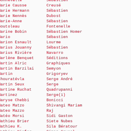
Bonnevalle
Sébastien
Marie Causse
Creusé
Marie Hermann
Sébastien
Marie Nennès
Dubost
Marie-Anne
Sébastien
Boutoleau
Fontenelle
Marine Bobin
Sébastien Homer
Mario
Sébastien
Marion Esnault
Lourme
Marius Jouanny
Sébastien
Marius Rivière
Navarro
Marlène Benquet
Séditions
Martin Alric
Graphiques
Martin Barzilai
Semyon
Martin
Grigoryev
Chouratévla
Serge André
Martin Seux
Serge
Martine Ruchat
Quadrupanni
Martinez
Serge(ï)
Maryse Chebbi
Bonicci
Mateo Matzo
Shivangi Mariam
Mateo Mazzo
Raj
Matéo Morsi
Sidi Gaston
Mathieu Brier
Siete Nubes
Mathieu K.
Sila Bératour