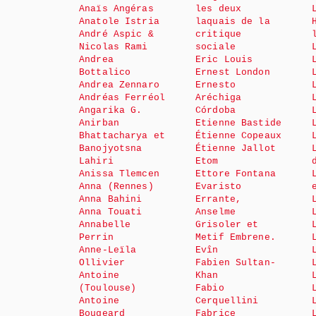
Anaïs Angéras
les deux
Anatole Istria
laquais de la
André Aspic &
critique
Nicolas Rami
sociale
Andrea
Eric Louis
Bottalico
Ernest London
Andrea Zennaro
Ernesto
Andréas Ferréol
Aréchiga
Angarika G.
Córdoba
Anirban
Etienne Bastide
Bhattacharya et
Étienne Copeaux
Banojyotsna
Étienne Jallot
Lahiri
Etom
Anissa Tlemcen
Ettore Fontana
Anna (Rennes)
Evaristo
Anna Bahini
Errante,
Anna Touati
Anselme
Annabelle
Grisoler et
Perrin
Metif Embrene.
Anne-Leïla
Evîn
Ollivier
Fabien Sultan-
Antoine
Khan
(Toulouse)
Fabio
Antoine
Cerquellini
Bougeard
Fabrice