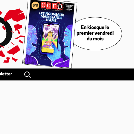
En kiosque le
premier vendredi
du mois
letter