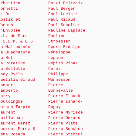
Sébastien
Patxi Beltzaiz
Bonnetti
Paul Berger
Ki Du
Paul Leclair
Kostik et
Paul Ricaud
Vanush
Paul Scheffer
L’Envolée
Pauline Laplace
L.L. de Mars
Pauline
L.L.D.M. & B.S
Stroesser
La Maltournée
Pedro Fidalgo
La Quadrature
Pénéloppe
du Net
Lepaon
La Rotative
Pépito Pinas
La Sellette
Pérès
Lady Pyélo
Philippe
Laëtitia Giraud
Wannesson
Lambert
Pierre
Lamberto
Bonnevalle
Larry
Pierre Etbunk
Bouldingue
Pierre Isnard-
Larsen Tarpin
Dupuy
Laurent
Pierre Myriade
Guilloteau
Pierre Onraed
Laurent Perez
Pierre Plate
Laurent Perez &
Pierre Souchon
Léna Rosada
Pierre Stambul