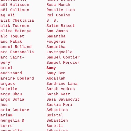
Maël Galisson
Rosa Munch
Maël Gallison
Rosalie Lion
Mag Ali
Rui Coelho
Malik Cheklalia
S. B.
Malik Tournon
Salim Bisset
Malima Matonya
Sam Amaro
Malo Toquet
Samantha
Manu Makak
Fougeras
Manuel Rolland
Samantha
Marc Pantanella
Lavergnolle
Marc Saint-
Samuel Gontier
Upéry
Samuel Mercier
Marcel
Samy
Baudissard
Samy Ben
Mareine Doulard
Abdallah
Margaux
Sandrine Lana
Wartelle
Sarah Andres
Margo Chou
Sarah Katz
Margo Sofia
Saša Savanović
Chou
Saskia Mori
Maria Couture
Sébastien
Mariam
Boistel
Shengelia &
Sébastien
Pierre
Bonetti