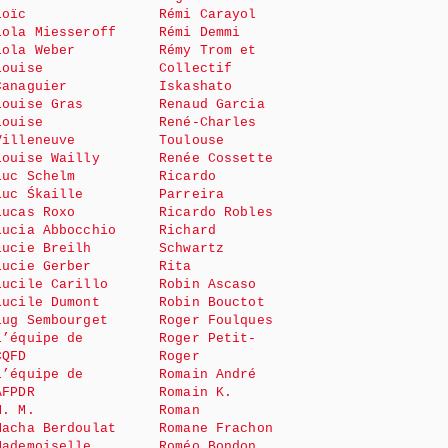
Loïc
Rémi Carayol
Lola Miesseroff
Rémi Demmi
Lola Weber
Rémy Trom et
Louise
Collectif
Canaguier
Iskashato
Louise Gras
Renaud Garcia
Louise
René-Charles
Villeneuve
Toulouse
Louise Wailly
Renée Cossette
Luc Schelm
Ricardo
Luc Śkaille
Parreira
Lucas Roxo
Ricardo Robles
Lucia Abbocchio
Richard
Lucie Breilh
Schwartz
Lucie Gerber
Rita
Lucile Carillo
Robin Ascaso
Lucile Dumont
Robin Bouctot
Lug Sembourget
Roger Foulques
L’équipe de
Roger Petit-
CQFD
Roger
L’équipe de
Romain André
AFPDR
Romain K.
M. M.
Roman
Macha Berdoulat
Romane Frachon
Mademoiselle
Roméo Bondon