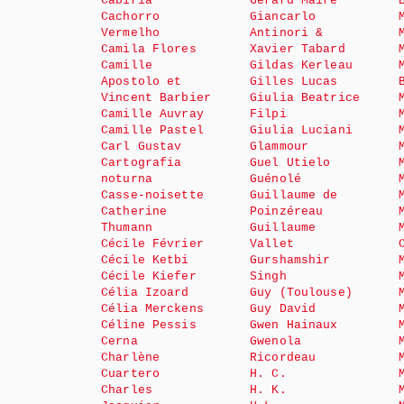
Cabiria
Gérard Maire
Cachorro
Giancarlo
Vermelho
Antinori &
Camila Flores
Xavier Tabard
Camille
Gildas Kerleau
Apostolo et
Gilles Lucas
Vincent Barbier
Giulia Beatrice
Camille Auvray
Filpi
Camille Pastel
Giulia Luciani
Carl Gustav
Glammour
Cartografia
Guel Utielo
noturna
Guénolé
Casse-noisette
Guillaume de
Catherine
Poinzéreau
Thumann
Guillaume
Cécile Février
Vallet
Cécile Ketbi
Gurshamshir
Cécile Kiefer
Singh
Célia Izoard
Guy (Toulouse)
Célia Merckens
Guy David
Céline Pessis
Gwen Hainaux
Cerna
Gwenola
Charlène
Ricordeau
Cuartero
H. C.
Charles
H. K.