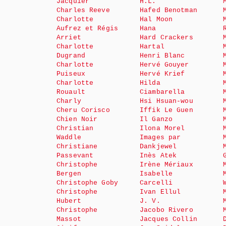
Jacquier
H.L.
Charles Reeve
Hafed Benotman
Charlotte
Hal Moon
Aufrez et Régis
Hana
Arriet
Hard Crackers
Charlotte
Hartal
Dugrand
Henri Blanc
Charlotte
Hervé Gouyer
Puiseux
Hervé Krief
Charlotte
Hilda
Rouault
Ciambarella
Charly
Hsi Hsuan-wou
Cheru Corisco
Iffik Le Guen
Chien Noir
Il Ganzo
Christian
Ilona Morel
Waddle
Images par
Christiane
Dankjewel
Passevant
Inès Atek
Christophe
Irène Mériaux
Bergen
Isabelle
Christophe Goby
Carcelli
Christophe
Ivan Ellul
Hubert
J. V.
Christophe
Jacobo Rivero
Massot
Jacques Collin