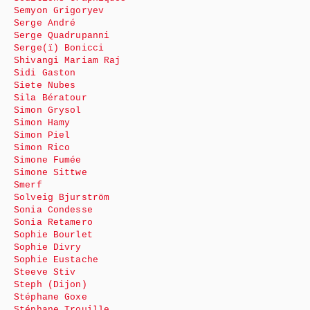
Semyon Grigoryev
Serge André
Serge Quadrupanni
Serge(ï) Bonicci
Shivangi Mariam Raj
Sidi Gaston
Siete Nubes
Sila Bératour
Simon Grysol
Simon Hamy
Simon Piel
Simon Rico
Simone Fumée
Simone Sittwe
Smerf
Solveig Bjurström
Sonia Condesse
Sonia Retamero
Sophie Bourlet
Sophie Divry
Sophie Eustache
Steeve Stiv
Steph (Dijon)
Stéphane Goxe
Stéphane Trouille