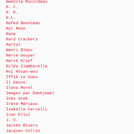
Gwenola Ricordeau
H. C.
H. K.
H.L.
Hafed Benotman
Hal Moon
Hana
Hard Crackers
Hartal
Henri Blanc
Hervé Gouyer
Hervé Krief
Hilda Ciambarella
Hsi Hsuan-wou
Iffik Le Guen
Il Ganzo
Ilona Morel
Images par Dankjewel
Inès Atek
Irène Mériaux
Isabelle Carcelli
Ivan Ellul
J. V.
Jacobo Rivero
Jacques Collin