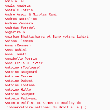
Amin Allal
Anaïs Angéras
Anatole Istria
André Aspic & Nicolas Rami
Andrea Bottalico
Andrea Zennaro
Andréas Ferréol
Angarika G.
Anirban Bhattacharya et Banojyotsna Lahiri
Anissa Tlemcen
Anna (Rennes)
Anna Bahini
Anna Touati
Annabelle Perrin
Anne-Leïla Ollivier
Antoine (Toulouse)
Antoine Bougeard
Antoine Carrer
Antoine Dubost
Antoine Fontana
Antoine Hallé
Antoine Souquet
Antonin Padovani
Antonio Delfini et Simon Le Roulley de
l’observatoire national du droit à la (…)