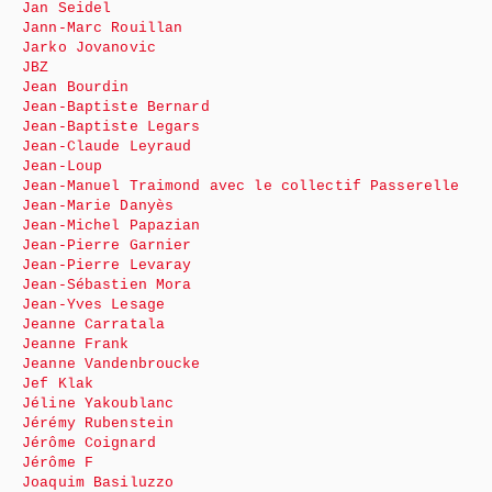
Jan Seidel
Jann-Marc Rouillan
Jarko Jovanovic
JBZ
Jean Bourdin
Jean-Baptiste Bernard
Jean-Baptiste Legars
Jean-Claude Leyraud
Jean-Loup
Jean-Manuel Traimond avec le collectif Passerelle
Jean-Marie Danyès
Jean-Michel Papazian
Jean-Pierre Garnier
Jean-Pierre Levaray
Jean-Sébastien Mora
Jean-Yves Lesage
Jeanne Carratala
Jeanne Frank
Jeanne Vandenbroucke
Jef Klak
Jéline Yakoublanc
Jérémy Rubenstein
Jérôme Coignard
Jérôme F
Joaquim Basiluzzo