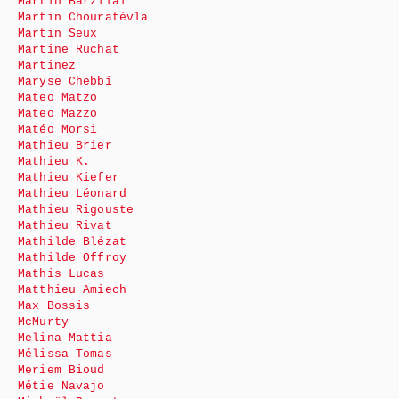
Martin Barzilai
Martin Chouratévla
Martin Seux
Martine Ruchat
Martinez
Maryse Chebbi
Mateo Matzo
Mateo Mazzo
Matéo Morsi
Mathieu Brier
Mathieu K.
Mathieu Kiefer
Mathieu Léonard
Mathieu Rigouste
Mathieu Rivat
Mathilde Blézat
Mathilde Offroy
Mathis Lucas
Matthieu Amiech
Max Bossis
McMurty
Melina Mattia
Mélissa Tomas
Meriem Bioud
Métie Navajo