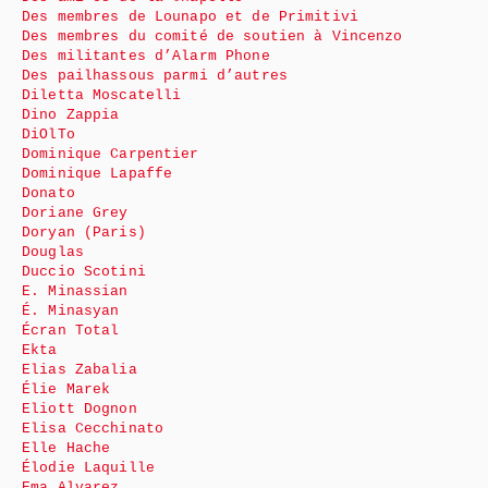
Des membres de Lounapo et de Primitivi
Des membres du comité de soutien à Vincenzo
Des militantes d’Alarm Phone
Des pailhassous parmi d’autres
Diletta Moscatelli
Dino Zappia
DiOlTo
Dominique Carpentier
Dominique Lapaffe
Donato
Doriane Grey
Doryan (Paris)
Douglas
Duccio Scotini
E. Minassian
É. Minasyan
Écran Total
Ekta
Elias Zabalia
Élie Marek
Eliott Dognon
Elisa Cecchinato
Elle Hache
Élodie Laquille
Ema Alvarez