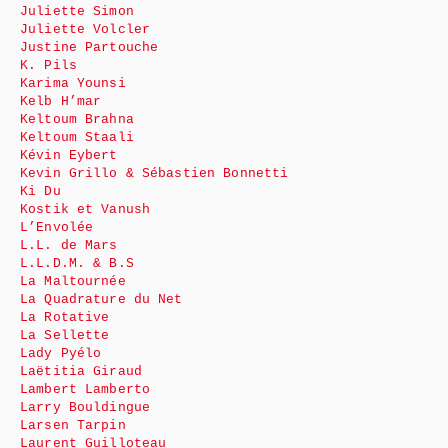
Juliette Simon
Juliette Volcler
Justine Partouche
K. Pils
Karima Younsi
Kelb H’mar
Keltoum Brahna
Keltoum Staali
Kévin Eybert
Kevin Grillo & Sébastien Bonnetti
Ki Du
Kostik et Vanush
L’Envolée
L.L. de Mars
L.L.D.M. & B.S
La Maltournée
La Quadrature du Net
La Rotative
La Sellette
Lady Pyélo
Laëtitia Giraud
Lambert Lamberto
Larry Bouldingue
Larsen Tarpin
Laurent Guilloteau