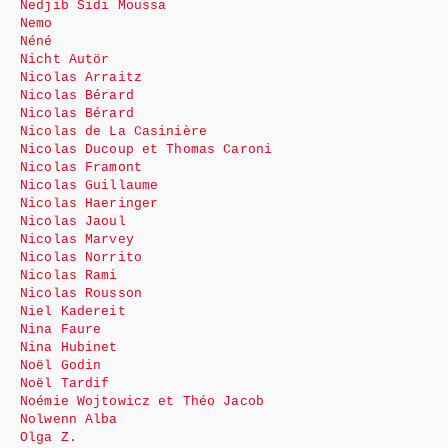
Nedjib Sidi Moussa
Nemo
Néné
Nicht Autör
Nicolas Arraitz
Nicolas Bérard
Nicolas Bérard
Nicolas de La Casinière
Nicolas Ducoup et Thomas Caroni
Nicolas Framont
Nicolas Guillaume
Nicolas Haeringer
Nicolas Jaoul
Nicolas Marvey
Nicolas Norrito
Nicolas Rami
Nicolas Rousson
Niel Kadereit
Nina Faure
Nina Hubinet
Noël Godin
Noël Tardif
Noémie Wojtowicz et Théo Jacob
Nolwenn Alba
Olga Z.