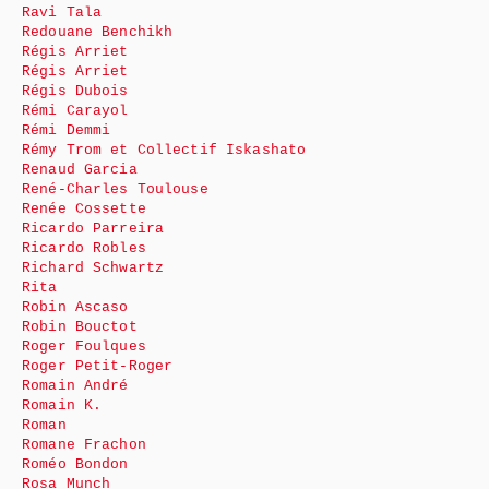
Ravi Tala
Redouane Benchikh
Régis Arriet
Régis Arriet
Régis Dubois
Rémi Carayol
Rémi Demmi
Rémy Trom et Collectif Iskashato
Renaud Garcia
René-Charles Toulouse
Renée Cossette
Ricardo Parreira
Ricardo Robles
Richard Schwartz
Rita
Robin Ascaso
Robin Bouctot
Roger Foulques
Roger Petit-Roger
Romain André
Romain K.
Roman
Romane Frachon
Roméo Bondon
Rosa Munch