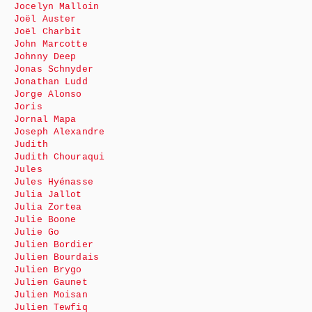
Jocelyn Malloin
Joël Auster
Joël Charbit
John Marcotte
Johnny Deep
Jonas Schnyder
Jonathan Ludd
Jorge Alonso
Joris
Jornal Mapa
Joseph Alexandre
Judith
Judith Chouraqui
Jules
Jules Hyénasse
Julia Jallot
Julia Zortea
Julie Boone
Julie Go
Julien Bordier
Julien Bourdais
Julien Brygo
Julien Gaunet
Julien Moisan
Julien Tewfiq