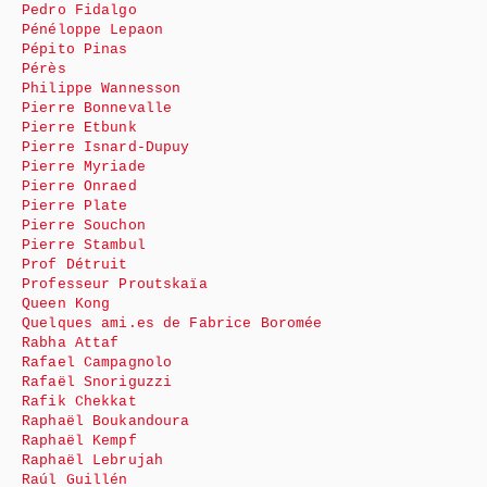
Pedro Fidalgo
Pénéloppe Lepaon
Pépito Pinas
Pérès
Philippe Wannesson
Pierre Bonnevalle
Pierre Etbunk
Pierre Isnard-Dupuy
Pierre Myriade
Pierre Onraed
Pierre Plate
Pierre Souchon
Pierre Stambul
Prof Détruit
Professeur Proutskaïa
Queen Kong
Quelques ami.es de Fabrice Boromée
Rabha Attaf
Rafael Campagnolo
Rafaël Snoriguzzi
Rafik Chekkat
Raphaël Boukandoura
Raphaël Kempf
Raphaël Lebrujah
Raúl Guillén