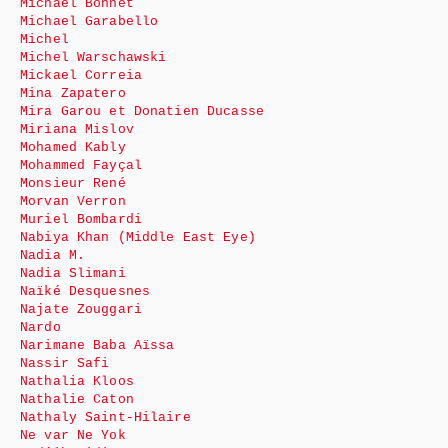
Michaël Bonnet
Michael Garabello
Michel
Michel Warschawski
Mickael Correia
Mina Zapatero
Mira Garou et Donatien Ducasse
Miriana Mislov
Mohamed Kably
Mohammed Fayçal
Monsieur René
Morvan Verron
Muriel Bombardi
Nabiya Khan (Middle East Eye)
Nadia M.
Nadia Slimani
Naïké Desquesnes
Najate Zouggari
Nardo
Narimane Baba Aïssa
Nassir Safi
Nathalia Kloos
Nathalie Caton
Nathaly Saint-Hilaire
Ne var Ne Yok