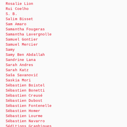
Rosalie Lion
Rui Coelho
S. B.
Salim Bisset
Sam Amaro
Samantha Fougeras
Samantha Lavergnolle
Samuel Gontier
Samuel Mercier
Samy
Samy Ben Abdallah
Sandrine Lana
Sarah Andres
Sarah Katz
Saša Savanović
Saskia Mori
Sébastien Boistel
Sébastien Bonetti
Sébastien Creusé
Sébastien Dubost
Sébastien Fontenelle
Sébastien Homer
Sébastien Lourme
Sébastien Navarro
Séditions Graphiques