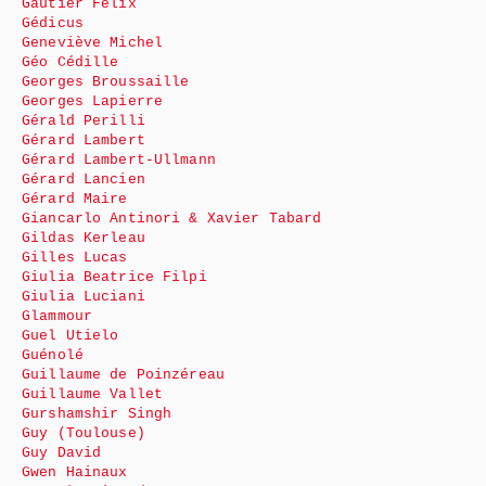
Gautier Félix
Gédicus
Geneviève Michel
Géo Cédille
Georges Broussaille
Georges Lapierre
Gérald Perilli
Gérard Lambert
Gérard Lambert-Ullmann
Gérard Lancien
Gérard Maire
Giancarlo Antinori & Xavier Tabard
Gildas Kerleau
Gilles Lucas
Giulia Beatrice Filpi
Giulia Luciani
Glammour
Guel Utielo
Guénolé
Guillaume de Poinzéreau
Guillaume Vallet
Gurshamshir Singh
Guy (Toulouse)
Guy David
Gwen Hainaux