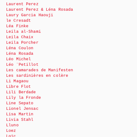
Laurent Perez
Laurent Perez & Léna Rosada
Laury Garcia Haouji
le Cresadt
Léa Finke
Leila al-Shami
Leila Chaix
Leila Porcher
Léna Coulon
Léna Rosada
Léo Michel
Léo ¨Petillot
Les camarades de Manifesten
Les sardinières en colère
Li Magaou
Libre Flot
Lili Berdade
Lily la Fronde
Line Sepato
Lionel Jensac
Lisa Martin
Livia Stahl
Lluno
Loez
Loïc