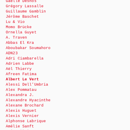
Gaëlle Desnos
Grégory Lassalle
Guillaume Gamblin
Jérôme Baschet
Lu & Vio
Momo Brücke
Ornella Guyet
A. Traven
Abbas El Kra
Aboubakar Soumahoro
ADN23
Adri Ciambarella
Adrien Labbe
Aël Thierry
Afreen Fatima
Albert Le Vert
Alessi Dell’Umbria
Alex Pommatau
Alexandra J.
Alexandre Hyacinthe
Alexane Brochard
Alexis Huguet
Alexis Vernier
Alphonse Labrique
Amélie Sanft