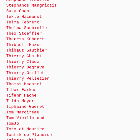
Stephanos Mangriotis
Suzy Ouan
Téklé Haimanot
Telma Febrero
Thelma Susbielle
Théo Stoeffler
Theresa Kühnert
Thibault Mazé
Thibaut Gauthier
Thierry Chatbi
Thierry Claux
Thierry Degrave
Thierry Grillet
Thierry Pelletier
Thomas Maestri
Tibor Farkas
Tifenn Hache
Tilda Meyer
Tiphaine Guéret
Tom Marcireau
Tom Vieillefond
TomJo
Toto et Maurice
Toufik-de-Planoise