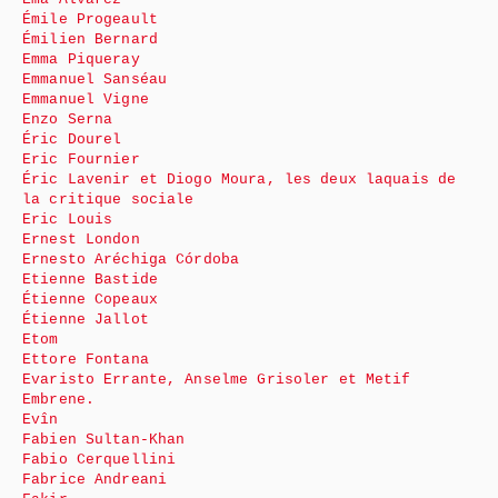
Émile Progeault
Émilien Bernard
Emma Piqueray
Emmanuel Sanséau
Emmanuel Vigne
Enzo Serna
Éric Dourel
Eric Fournier
Éric Lavenir et Diogo Moura, les deux laquais de
la critique sociale
Eric Louis
Ernest London
Ernesto Aréchiga Córdoba
Etienne Bastide
Étienne Copeaux
Étienne Jallot
Etom
Ettore Fontana
Evaristo Errante, Anselme Grisoler et Metif
Embrene.
Evîn
Fabien Sultan-Khan
Fabio Cerquellini
Fabrice Andreani