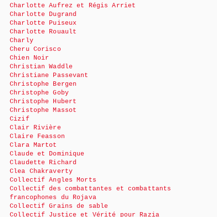
Charlotte Aufrez et Régis Arriet
Charlotte Dugrand
Charlotte Puiseux
Charlotte Rouault
Charly
Cheru Corisco
Chien Noir
Christian Waddle
Christiane Passevant
Christophe Bergen
Christophe Goby
Christophe Hubert
Christophe Massot
Cizif
Clair Rivière
Claire Feasson
Clara Martot
Claude et Dominique
Claudette Richard
Clea Chakraverty
Collectif Angles Morts
Collectif des combattantes et combattants
francophones du Rojava
Collectif Grains de sable
Collectif Justice et Vérité pour Razia