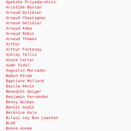
Apeksha Priyadarshini
Aristide Bostan
Arnaud Dolidier
Arnaud Chastagner
Arnaud Dolidier
Arnaud Kaba
Arnaud Robin
Arnaud Thomas
Arthur
Arthur Fontenay
Ashley Tellis
Atone Carter
Aude Vidal
Augustin Marcader
Babon Hitam
Baptiste Mollard
Basile Pévin
Benedikt Geiger
Benjamin Fernández
Benny Bulben
Benoît Godin
Bérénice Kalo
Bilani Ley Ben Laachen
BLeD
Bonne Année