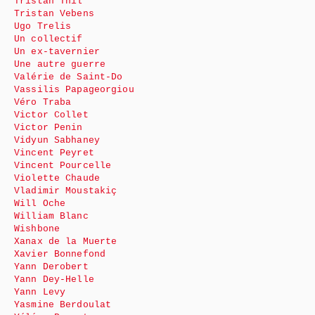
Tristan Thil
Tristan Vebens
Ugo Trelis
Un collectif
Un ex-tavernier
Une autre guerre
Valérie de Saint-Do
Vassilis Papageorgiou
Véro Traba
Victor Collet
Victor Penin
Vidyun Sabhaney
Vincent Peyret
Vincent Pourcelle
Violette Chaude
Vladimir Moustakiç
Will Oche
William Blanc
Wishbone
Xanax de la Muerte
Xavier Bonnefond
Yann Derobert
Yann Dey-Helle
Yann Levy
Yasmine Berdoulat