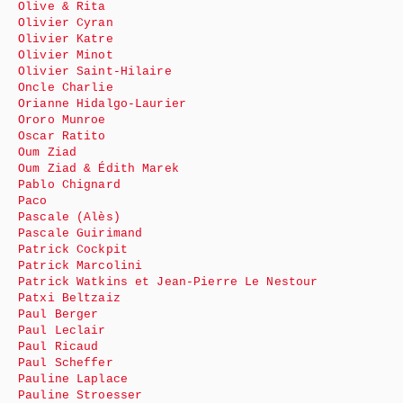
Olive & Rita
Olivier Cyran
Olivier Katre
Olivier Minot
Olivier Saint-Hilaire
Oncle Charlie
Orianne Hidalgo-Laurier
Ororo Munroe
Oscar Ratito
Oum Ziad
Oum Ziad & Édith Marek
Pablo Chignard
Paco
Pascale (Alès)
Pascale Guirimand
Patrick Cockpit
Patrick Marcolini
Patrick Watkins et Jean-Pierre Le Nestour
Patxi Beltzaiz
Paul Berger
Paul Leclair
Paul Ricaud
Paul Scheffer
Pauline Laplace
Pauline Stroesser