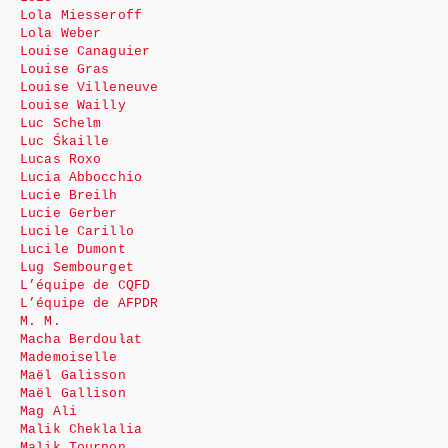
Lola Miesseroff
Lola Weber
Louise Canaguier
Louise Gras
Louise Villeneuve
Louise Wailly
Luc Schelm
Luc Śkaille
Lucas Roxo
Lucia Abbocchio
Lucie Breilh
Lucie Gerber
Lucile Carillo
Lucile Dumont
Lug Sembourget
L’équipe de CQFD
L’équipe de AFPDR
M. M.
Macha Berdoulat
Mademoiselle
Maël Galisson
Maël Gallison
Mag Ali
Malik Cheklalia
Malik Tournon