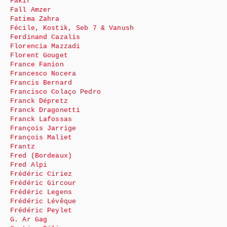
Fakir
Fall Amzer
Fatima Zahra
Fécile, Kostik, Seb 7 & Vanush
Ferdinand Cazalis
Florencia Mazzadi
Florent Gouget
France Fanion
Francesco Nocera
Francis Bernard
Francisco Colaço Pedro
Franck Dépretz
Franck Dragonetti
Franck Lafossas
François Jarrige
François Maliet
Frantz
Fred (Bordeaux)
Fred Alpi
Frédéric Ciriez
Frédéric Gircour
Frédéric Legens
Frédéric Lévêque
Frédéric Peylet
G. Ar Gag