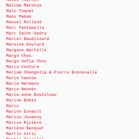
Malima Matonya
Malo Toquet
Manu Makak
Manuel Rolland
Marc Pantanella
Marc Saint-Upéry
Marcel Baudissard
Mareine Doulard
Margaux Wartelle
Margo Chou
Margo Sofia Chou
Maria Couture
Mariam Shengelia & Pierre Bonnevalle
Marie Causse
Marie Hermann
Marie Nennès
Marie-Anne Boutoleau
Marine Bobin
Mario
Marion Esnault
Marius Jouanny
Marius Rivière
Marlène Benquet
Martin Alric