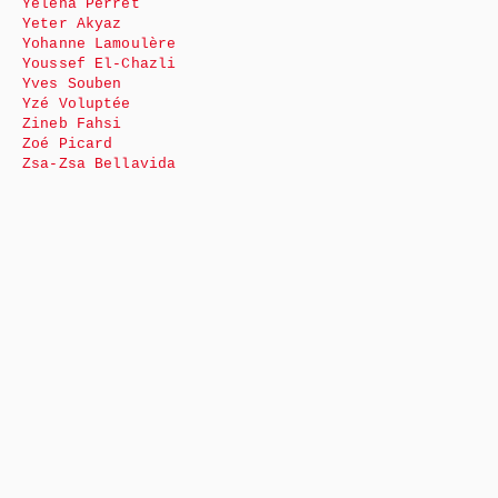
Yéléna Perret
Yeter Akyaz
Yohanne Lamoulère
Youssef El-Chazli
Yves Souben
Yzé Voluptée
Zineb Fahsi
Zoé Picard
Zsa-Zsa Bellavida