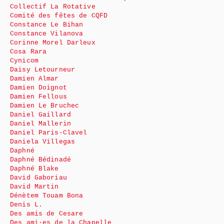
Collectif La Rotative
Comité des fêtes de CQFD
Constance Le Bihan
Constance Vilanova
Corinne Morel Darleux
Cosa Rara
Cynicom
Daisy Letourneur
Damien Almar
Damien Doignot
Damien Fellous
Damien Le Bruchec
Daniel Gaillard
Daniel Mallerin
Daniel Paris-Clavel
Daniela Villegas
Daphné
Daphné Bédinadé
Daphné Blake
David Gaboriau
David Martin
Dénètem Touam Bona
Denis L.
Des amis de Cesare
Des ami·es de la Chapelle