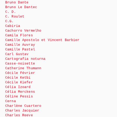
Bruno Dante
Bruno Le Dantec
C. D.
C. Roulet
C.G.
Cabiria
Cachorro Vermelho
Camila Flores
Camille Apostolo et Vincent Barbier
Camille Auvray
Camille Pastel
Carl Gustav
Cartografia noturna
Casse-noisette
Catherine Thumann
Cécile Février
Cécile Ketbi
Cécile Kiefer
Célia Izoard
Célia Merckens
Céline Pessis
Cerna
Charlène Cuartero
Charles Jacquier
Charles Reeve