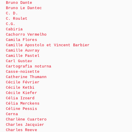
Bruno Dante
Bruno Le Dantec
C. D.
C. Roulet
C.G.
Cabiria
Cachorro Vermelho
Camila Flores
Camille Apostolo et Vincent Barbier
Camille Auvray
Camille Pastel
Carl Gustav
Cartografia noturna
Casse-noisette
Catherine Thumann
Cécile Février
Cécile Ketbi
Cécile Kiefer
Célia Izoard
Célia Merckens
Céline Pessis
Cerna
Charlène Cuartero
Charles Jacquier
Charles Reeve