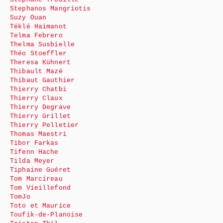
Stephanos Mangriotis
Suzy Ouan
Téklé Haimanot
Telma Febrero
Thelma Susbielle
Théo Stoeffler
Theresa Kühnert
Thibault Mazé
Thibaut Gauthier
Thierry Chatbi
Thierry Claux
Thierry Degrave
Thierry Grillet
Thierry Pelletier
Thomas Maestri
Tibor Farkas
Tifenn Hache
Tilda Meyer
Tiphaine Guéret
Tom Marcireau
Tom Vieillefond
TomJo
Toto et Maurice
Toufik-de-Planoise