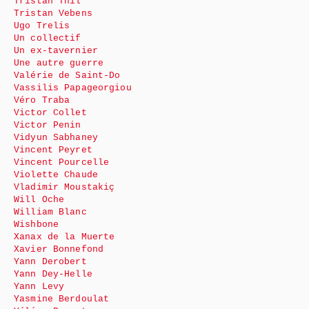
Tristan Thil
Tristan Vebens
Ugo Trelis
Un collectif
Un ex-tavernier
Une autre guerre
Valérie de Saint-Do
Vassilis Papageorgiou
Véro Traba
Victor Collet
Victor Penin
Vidyun Sabhaney
Vincent Peyret
Vincent Pourcelle
Violette Chaude
Vladimir Moustakiç
Will Oche
William Blanc
Wishbone
Xanax de la Muerte
Xavier Bonnefond
Yann Derobert
Yann Dey-Helle
Yann Levy
Yasmine Berdoulat