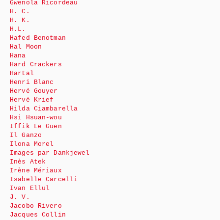
Gwenola Ricordeau
H. C.
H. K.
H.L.
Hafed Benotman
Hal Moon
Hana
Hard Crackers
Hartal
Henri Blanc
Hervé Gouyer
Hervé Krief
Hilda Ciambarella
Hsi Hsuan-wou
Iffik Le Guen
Il Ganzo
Ilona Morel
Images par Dankjewel
Inès Atek
Irène Mériaux
Isabelle Carcelli
Ivan Ellul
J. V.
Jacobo Rivero
Jacques Collin