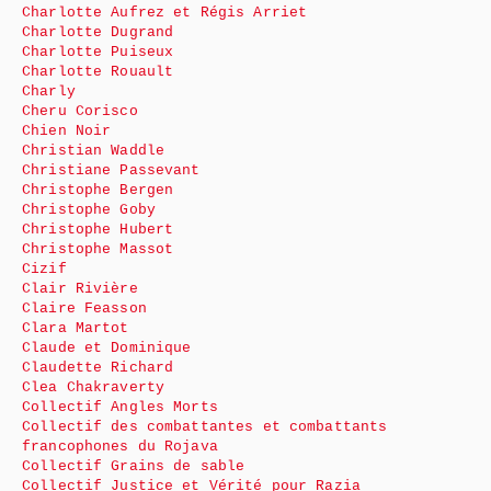
Charlotte Aufrez et Régis Arriet
Charlotte Dugrand
Charlotte Puiseux
Charlotte Rouault
Charly
Cheru Corisco
Chien Noir
Christian Waddle
Christiane Passevant
Christophe Bergen
Christophe Goby
Christophe Hubert
Christophe Massot
Cizif
Clair Rivière
Claire Feasson
Clara Martot
Claude et Dominique
Claudette Richard
Clea Chakraverty
Collectif Angles Morts
Collectif des combattantes et combattants
francophones du Rojava
Collectif Grains de sable
Collectif Justice et Vérité pour Razia