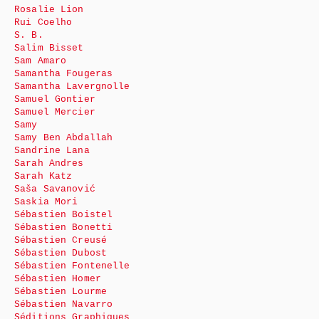
Rosalie Lion
Rui Coelho
S. B.
Salim Bisset
Sam Amaro
Samantha Fougeras
Samantha Lavergnolle
Samuel Gontier
Samuel Mercier
Samy
Samy Ben Abdallah
Sandrine Lana
Sarah Andres
Sarah Katz
Saša Savanović
Saskia Mori
Sébastien Boistel
Sébastien Bonetti
Sébastien Creusé
Sébastien Dubost
Sébastien Fontenelle
Sébastien Homer
Sébastien Lourme
Sébastien Navarro
Séditions Graphiques