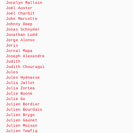
Jocelyn Malloin
Joël Auster
Joël Charbit
John Marcotte
Johnny Deep
Jonas Schnyder
Jonathan Ludd
Jorge Alonso
Joris
Jornal Mapa
Joseph Alexandre
Judith
Judith Chouraqui
Jules
Jules Hyénasse
Julia Jallot
Julia Zortea
Julie Boone
Julie Go
Julien Bordier
Julien Bourdais
Julien Brygo
Julien Gaunet
Julien Moisan
Julien Tewfiq