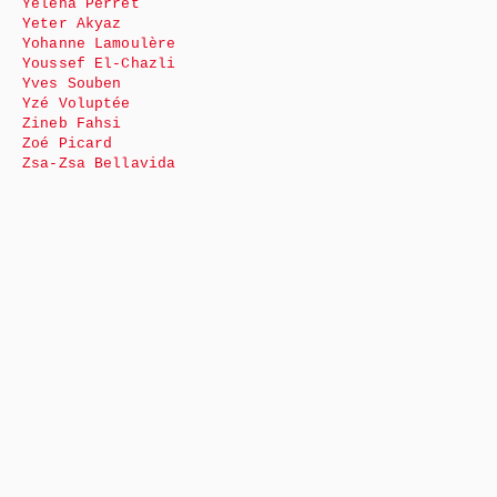
Yéléna Perret
Yeter Akyaz
Yohanne Lamoulère
Youssef El-Chazli
Yves Souben
Yzé Voluptée
Zineb Fahsi
Zoé Picard
Zsa-Zsa Bellavida