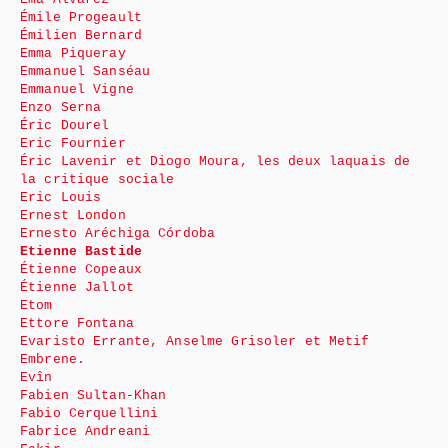
Émile Progeault
Émilien Bernard
Emma Piqueray
Emmanuel Sanséau
Emmanuel Vigne
Enzo Serna
Éric Dourel
Eric Fournier
Éric Lavenir et Diogo Moura, les deux laquais de
la critique sociale
Eric Louis
Ernest London
Ernesto Aréchiga Córdoba
Etienne Bastide
Étienne Copeaux
Étienne Jallot
Etom
Ettore Fontana
Evaristo Errante, Anselme Grisoler et Metif
Embrene.
Evîn
Fabien Sultan-Khan
Fabio Cerquellini
Fabrice Andreani