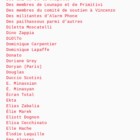
Des membres de Lounapo et de Primitivi
Des membres du comité de soutien à Vincenzo
Des militantes d’Alarm Phone
Des pailhassous parmi d’autres
Diletta Moscatelli
Dino Zappia
DiOlTo
Dominique Carpentier
Dominique Lapaffe
Donato
Doriane Grey
Doryan (Paris)
Douglas
Duccio Scotini
E. Minassian
É. Minasyan
Écran Total
Ekta
Elias Zabalia
Élie Marek
Eliott Dognon
Elisa Cecchinato
Elle Hache
Élodie Laquille
Ema Alvarez