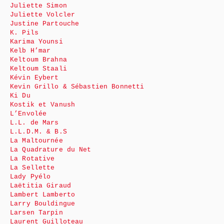
Juliette Simon
Juliette Volcler
Justine Partouche
K. Pils
Karima Younsi
Kelb H’mar
Keltoum Brahna
Keltoum Staali
Kévin Eybert
Kevin Grillo & Sébastien Bonnetti
Ki Du
Kostik et Vanush
L’Envolée
L.L. de Mars
L.L.D.M. & B.S
La Maltournée
La Quadrature du Net
La Rotative
La Sellette
Lady Pyélo
Laëtitia Giraud
Lambert Lamberto
Larry Bouldingue
Larsen Tarpin
Laurent Guilloteau