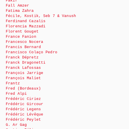
Fakir
Fall Amzer
Fatima Zahra
Fécile, Kostik, Seb 7 & Vanush
Ferdinand Cazalis
Florencia Mazzadi
Florent Gouget
France Fanion
Francesco Nocera
Francis Bernard
Francisco Colaço Pedro
Franck Dépretz
Franck Dragonetti
Franck Lafossas
François Jarrige
François Maliet
Frantz
Fred (Bordeaux)
Fred Alpi
Frédéric Ciriez
Frédéric Gircour
Frédéric Legens
Frédéric Lévêque
Frédéric Peylet
G. Ar Gag