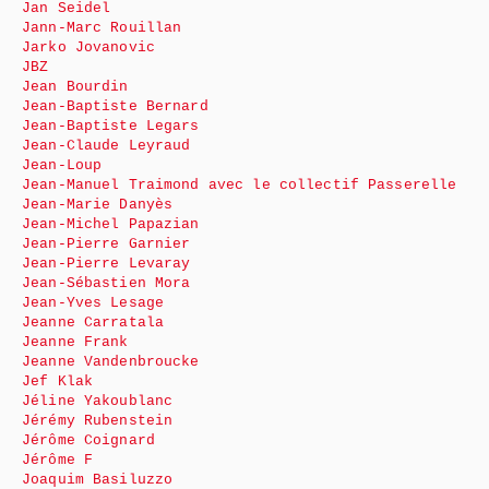
Jan Seidel
Jann-Marc Rouillan
Jarko Jovanovic
JBZ
Jean Bourdin
Jean-Baptiste Bernard
Jean-Baptiste Legars
Jean-Claude Leyraud
Jean-Loup
Jean-Manuel Traimond avec le collectif Passerelle
Jean-Marie Danyès
Jean-Michel Papazian
Jean-Pierre Garnier
Jean-Pierre Levaray
Jean-Sébastien Mora
Jean-Yves Lesage
Jeanne Carratala
Jeanne Frank
Jeanne Vandenbroucke
Jef Klak
Jéline Yakoublanc
Jérémy Rubenstein
Jérôme Coignard
Jérôme F
Joaquim Basiluzzo