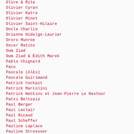
Olive & Rita
Olivier Cyran
Olivier Katre
Olivier Minot
Olivier Saint-Hilaire
Oncle Charlie
Orianne Hidalgo-Laurier
Ororo Munroe
Oscar Ratito
Oum Ziad
Oum Ziad & Édith Marek
Pablo Chignard
Paco
Pascale (Alès)
Pascale Guirimand
Patrick Cockpit
Patrick Marcolini
Patrick Watkins et Jean-Pierre Le Nestour
Patxi Beltzaiz
Paul Berger
Paul Leclair
Paul Ricaud
Paul Scheffer
Pauline Laplace
Pauline Stroesser