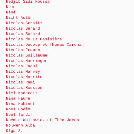
Nedjib Sidi Moussa
Nemo
Néné
Nicht Autör
Nicolas Arraitz
Nicolas Bérard
Nicolas Bérard
Nicolas de La Casinière
Nicolas Ducoup et Thomas Caroni
Nicolas Framont
Nicolas Guillaume
Nicolas Haeringer
Nicolas Jaoul
Nicolas Marvey
Nicolas Norrito
Nicolas Rami
Nicolas Rousson
Niel Kadereit
Nina Faure
Nina Hubinet
Noël Godin
Noël Tardif
Noémie Wojtowicz et Théo Jacob
Nolwenn Alba
Olga Z.