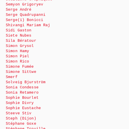
Semyon Grigoryev
Serge André
Serge Quadrupanni
Serge(ï) Bonicci
Shivangi Mariam Raj
Sidi Gaston
Siete Nubes
Sila Bératour
Simon Grysol
Simon Hamy
Simon Piel
Simon Rico
Simone Fumée
Simone Sittwe
Smerf
Solveig Bjurström
Sonia Condesse
Sonia Retamero
Sophie Bourlet
Sophie Divry
Sophie Eustache
Steeve Stiv
Steph (Dijon)
Stéphane Goxe
Stéphane Trouille