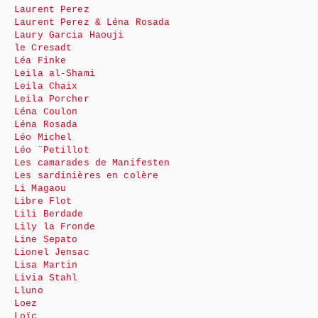
Laurent Perez
Laurent Perez & Léna Rosada
Laury Garcia Haouji
le Cresadt
Léa Finke
Leila al-Shami
Leila Chaix
Leila Porcher
Léna Coulon
Léna Rosada
Léo Michel
Léo ¨Petillot
Les camarades de Manifesten
Les sardinières en colère
Li Magaou
Libre Flot
Lili Berdade
Lily la Fronde
Line Sepato
Lionel Jensac
Lisa Martin
Livia Stahl
Lluno
Loez
Loïc