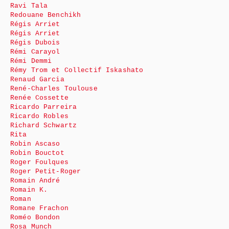
Ravi Tala
Redouane Benchikh
Régis Arriet
Régis Arriet
Régis Dubois
Rémi Carayol
Rémi Demmi
Rémy Trom et Collectif Iskashato
Renaud Garcia
René-Charles Toulouse
Renée Cossette
Ricardo Parreira
Ricardo Robles
Richard Schwartz
Rita
Robin Ascaso
Robin Bouctot
Roger Foulques
Roger Petit-Roger
Romain André
Romain K.
Roman
Romane Frachon
Roméo Bondon
Rosa Munch