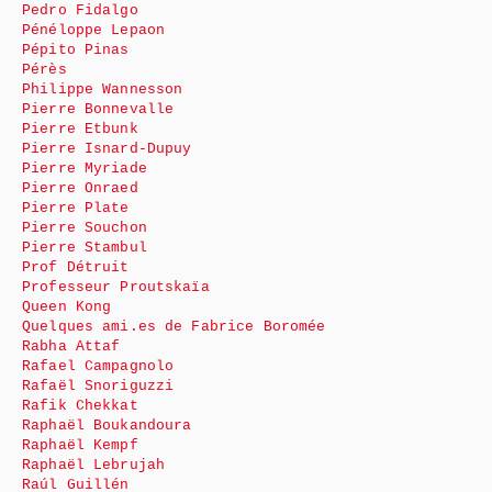
Pedro Fidalgo
Pénéloppe Lepaon
Pépito Pinas
Pérès
Philippe Wannesson
Pierre Bonnevalle
Pierre Etbunk
Pierre Isnard-Dupuy
Pierre Myriade
Pierre Onraed
Pierre Plate
Pierre Souchon
Pierre Stambul
Prof Détruit
Professeur Proutskaïa
Queen Kong
Quelques ami.es de Fabrice Boromée
Rabha Attaf
Rafael Campagnolo
Rafaël Snoriguzzi
Rafik Chekkat
Raphaël Boukandoura
Raphaël Kempf
Raphaël Lebrujah
Raúl Guillén