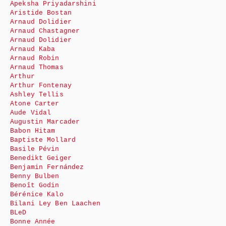
Apeksha Priyadarshini
Aristide Bostan
Arnaud Dolidier
Arnaud Chastagner
Arnaud Dolidier
Arnaud Kaba
Arnaud Robin
Arnaud Thomas
Arthur
Arthur Fontenay
Ashley Tellis
Atone Carter
Aude Vidal
Augustin Marcader
Babon Hitam
Baptiste Mollard
Basile Pévin
Benedikt Geiger
Benjamin Fernández
Benny Bulben
Benoît Godin
Bérénice Kalo
Bilani Ley Ben Laachen
BLeD
Bonne Année