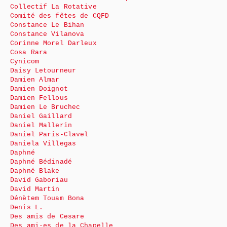
Collectif La Rotative
Comité des fêtes de CQFD
Constance Le Bihan
Constance Vilanova
Corinne Morel Darleux
Cosa Rara
Cynicom
Daisy Letourneur
Damien Almar
Damien Doignot
Damien Fellous
Damien Le Bruchec
Daniel Gaillard
Daniel Mallerin
Daniel Paris-Clavel
Daniela Villegas
Daphné
Daphné Bédinadé
Daphné Blake
David Gaboriau
David Martin
Dénètem Touam Bona
Denis L.
Des amis de Cesare
Des ami·es de la Chapelle