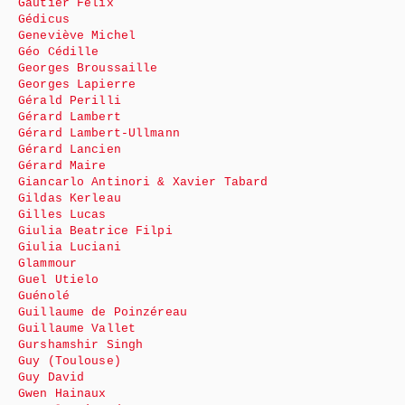
Gautier Félix
Gédicus
Geneviève Michel
Géo Cédille
Georges Broussaille
Georges Lapierre
Gérald Perilli
Gérard Lambert
Gérard Lambert-Ullmann
Gérard Lancien
Gérard Maire
Giancarlo Antinori & Xavier Tabard
Gildas Kerleau
Gilles Lucas
Giulia Beatrice Filpi
Giulia Luciani
Glammour
Guel Utielo
Guénolé
Guillaume de Poinzéreau
Guillaume Vallet
Gurshamshir Singh
Guy (Toulouse)
Guy David
Gwen Hainaux