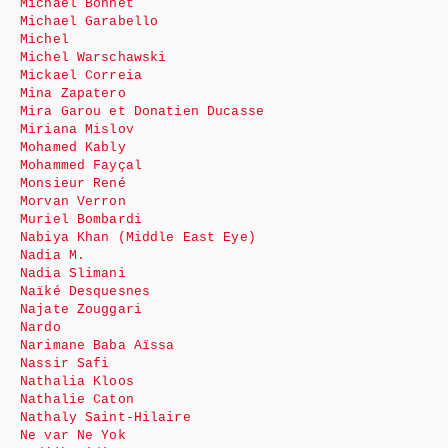
Michaël Bonnet
Michael Garabello
Michel
Michel Warschawski
Mickael Correia
Mina Zapatero
Mira Garou et Donatien Ducasse
Miriana Mislov
Mohamed Kably
Mohammed Fayçal
Monsieur René
Morvan Verron
Muriel Bombardi
Nabiya Khan (Middle East Eye)
Nadia M.
Nadia Slimani
Naïké Desquesnes
Najate Zouggari
Nardo
Narimane Baba Aïssa
Nassir Safi
Nathalia Kloos
Nathalie Caton
Nathaly Saint-Hilaire
Ne var Ne Yok