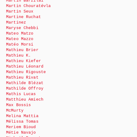
Martin Barzilai
Martin Chouratévla
Martin Seux
Martine Ruchat
Martinez
Maryse Chebbi
Mateo Matzo
Mateo Mazzo
Matéo Morsi
Mathieu Brier
Mathieu K.
Mathieu Kiefer
Mathieu Léonard
Mathieu Rigouste
Mathieu Rivat
Mathilde Blézat
Mathilde Offroy
Mathis Lucas
Matthieu Amiech
Max Bossis
McMurty
Melina Mattia
Mélissa Tomas
Meriem Bioud
Métie Navajo