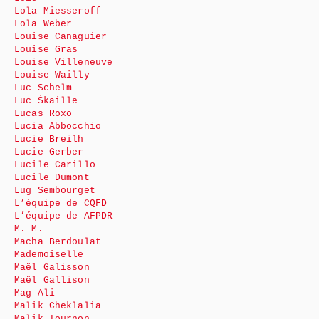
Lola Miesseroff
Lola Weber
Louise Canaguier
Louise Gras
Louise Villeneuve
Louise Wailly
Luc Schelm
Luc Śkaille
Lucas Roxo
Lucia Abbocchio
Lucie Breilh
Lucie Gerber
Lucile Carillo
Lucile Dumont
Lug Sembourget
L’équipe de CQFD
L’équipe de AFPDR
M. M.
Macha Berdoulat
Mademoiselle
Maël Galisson
Maël Gallison
Mag Ali
Malik Cheklalia
Malik Tournon