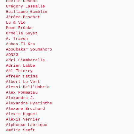
Gaëlle Desnos
Grégory Lassalle
Guillaume Gamblin
Jérôme Baschet
Lu & Vio
Momo Brücke
Ornella Guyet
A. Traven
Abbas El Kra
Aboubakar Soumahoro
ADN23
Adri Ciambarella
Adrien Labbe
Aël Thierry
Afreen Fatima
Albert Le Vert
Alessi Dell’Umbria
Alex Pommatau
Alexandra J.
Alexandre Hyacinthe
Alexane Brochard
Alexis Huguet
Alexis Vernier
Alphonse Labrique
Amélie Sanft