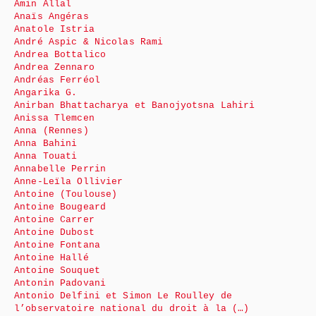
Amin Allal
Anaïs Angéras
Anatole Istria
André Aspic & Nicolas Rami
Andrea Bottalico
Andrea Zennaro
Andréas Ferréol
Angarika G.
Anirban Bhattacharya et Banojyotsna Lahiri
Anissa Tlemcen
Anna (Rennes)
Anna Bahini
Anna Touati
Annabelle Perrin
Anne-Leïla Ollivier
Antoine (Toulouse)
Antoine Bougeard
Antoine Carrer
Antoine Dubost
Antoine Fontana
Antoine Hallé
Antoine Souquet
Antonin Padovani
Antonio Delfini et Simon Le Roulley de
l’observatoire national du droit à la (…)