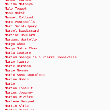
Malima Matonya
Malo Toquet
Manu Makak
Manuel Rolland
Marc Pantanella
Marc Saint-Upéry
Marcel Baudissard
Mareine Doulard
Margaux Wartelle
Margo Chou
Margo Sofia Chou
Maria Couture
Mariam Shengelia & Pierre Bonnevalle
Marie Causse
Marie Hermann
Marie Nennès
Marie-Anne Boutoleau
Marine Bobin
Mario
Marion Esnault
Marius Jouanny
Marius Rivière
Marlène Benquet
Martin Alric