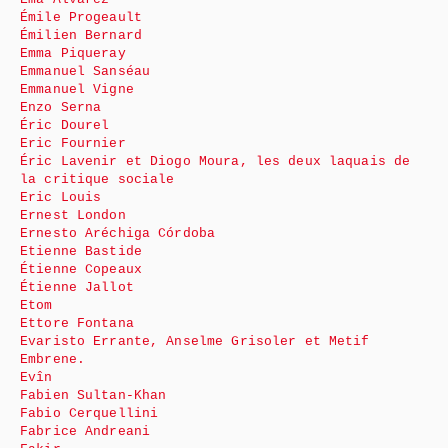
Émile Progeault
Émilien Bernard
Emma Piqueray
Emmanuel Sanséau
Emmanuel Vigne
Enzo Serna
Éric Dourel
Eric Fournier
Éric Lavenir et Diogo Moura, les deux laquais de
la critique sociale
Eric Louis
Ernest London
Ernesto Aréchiga Córdoba
Etienne Bastide
Étienne Copeaux
Étienne Jallot
Etom
Ettore Fontana
Evaristo Errante, Anselme Grisoler et Metif
Embrene.
Evîn
Fabien Sultan-Khan
Fabio Cerquellini
Fabrice Andreani