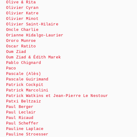
Olive & Rita
Olivier Cyran
Olivier Katre
Olivier Minot
Olivier Saint-Hilaire
Oncle Charlie
Orianne Hidalgo-Laurier
Ororo Munroe
Oscar Ratito
Oum Ziad
Oum Ziad & Édith Marek
Pablo Chignard
Paco
Pascale (Alès)
Pascale Guirimand
Patrick Cockpit
Patrick Marcolini
Patrick Watkins et Jean-Pierre Le Nestour
Patxi Beltzaiz
Paul Berger
Paul Leclair
Paul Ricaud
Paul Scheffer
Pauline Laplace
Pauline Stroesser