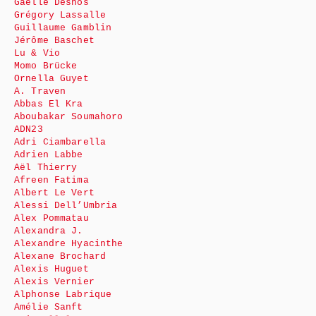
Gaëlle Desnos
Grégory Lassalle
Guillaume Gamblin
Jérôme Baschet
Lu & Vio
Momo Brücke
Ornella Guyet
A. Traven
Abbas El Kra
Aboubakar Soumahoro
ADN23
Adri Ciambarella
Adrien Labbe
Aël Thierry
Afreen Fatima
Albert Le Vert
Alessi Dell’Umbria
Alex Pommatau
Alexandra J.
Alexandre Hyacinthe
Alexane Brochard
Alexis Huguet
Alexis Vernier
Alphonse Labrique
Amélie Sanft