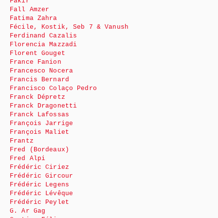
Fakir
Fall Amzer
Fatima Zahra
Fécile, Kostik, Seb 7 & Vanush
Ferdinand Cazalis
Florencia Mazzadi
Florent Gouget
France Fanion
Francesco Nocera
Francis Bernard
Francisco Colaço Pedro
Franck Dépretz
Franck Dragonetti
Franck Lafossas
François Jarrige
François Maliet
Frantz
Fred (Bordeaux)
Fred Alpi
Frédéric Ciriez
Frédéric Gircour
Frédéric Legens
Frédéric Lévêque
Frédéric Peylet
G. Ar Gag