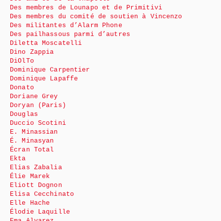
Des membres de Lounapo et de Primitivi
Des membres du comité de soutien à Vincenzo
Des militantes d’Alarm Phone
Des pailhassous parmi d’autres
Diletta Moscatelli
Dino Zappia
DiOlTo
Dominique Carpentier
Dominique Lapaffe
Donato
Doriane Grey
Doryan (Paris)
Douglas
Duccio Scotini
E. Minassian
É. Minasyan
Écran Total
Ekta
Elias Zabalia
Élie Marek
Eliott Dognon
Elisa Cecchinato
Elle Hache
Élodie Laquille
Ema Alvarez