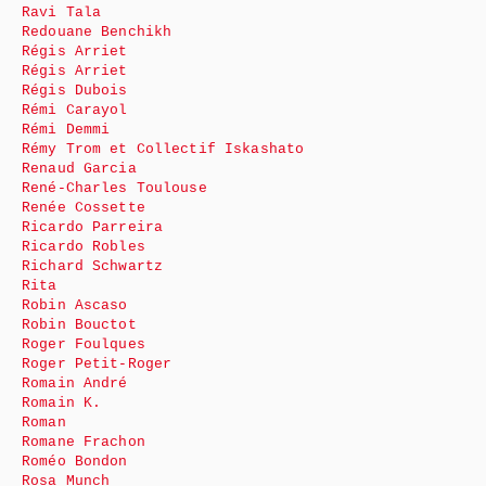
Ravi Tala
Redouane Benchikh
Régis Arriet
Régis Arriet
Régis Dubois
Rémi Carayol
Rémi Demmi
Rémy Trom et Collectif Iskashato
Renaud Garcia
René-Charles Toulouse
Renée Cossette
Ricardo Parreira
Ricardo Robles
Richard Schwartz
Rita
Robin Ascaso
Robin Bouctot
Roger Foulques
Roger Petit-Roger
Romain André
Romain K.
Roman
Romane Frachon
Roméo Bondon
Rosa Munch