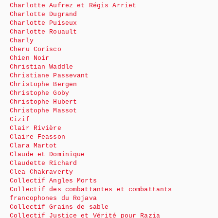
Charlotte Aufrez et Régis Arriet
Charlotte Dugrand
Charlotte Puiseux
Charlotte Rouault
Charly
Cheru Corisco
Chien Noir
Christian Waddle
Christiane Passevant
Christophe Bergen
Christophe Goby
Christophe Hubert
Christophe Massot
Cizif
Clair Rivière
Claire Feasson
Clara Martot
Claude et Dominique
Claudette Richard
Clea Chakraverty
Collectif Angles Morts
Collectif des combattantes et combattants
francophones du Rojava
Collectif Grains de sable
Collectif Justice et Vérité pour Razia