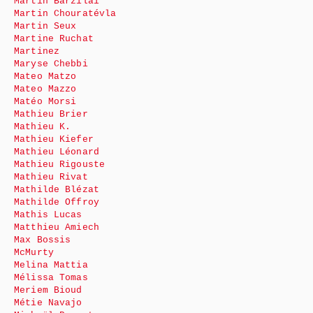
Martin Barzilai
Martin Chouratévla
Martin Seux
Martine Ruchat
Martinez
Maryse Chebbi
Mateo Matzo
Mateo Mazzo
Matéo Morsi
Mathieu Brier
Mathieu K.
Mathieu Kiefer
Mathieu Léonard
Mathieu Rigouste
Mathieu Rivat
Mathilde Blézat
Mathilde Offroy
Mathis Lucas
Matthieu Amiech
Max Bossis
McMurty
Melina Mattia
Mélissa Tomas
Meriem Bioud
Métie Navajo