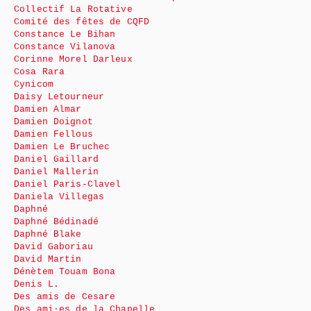
Collectif La Rotative
Comité des fêtes de CQFD
Constance Le Bihan
Constance Vilanova
Corinne Morel Darleux
Cosa Rara
Cynicom
Daisy Letourneur
Damien Almar
Damien Doignot
Damien Fellous
Damien Le Bruchec
Daniel Gaillard
Daniel Mallerin
Daniel Paris-Clavel
Daniela Villegas
Daphné
Daphné Bédinadé
Daphné Blake
David Gaboriau
David Martin
Dénètem Touam Bona
Denis L.
Des amis de Cesare
Des ami·es de la Chapelle