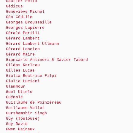
Gautier Félix
Gédicus
Geneviève Michel
Géo Cédille
Georges Broussaille
Georges Lapierre
Gérald Perilli
Gérard Lambert
Gérard Lambert-Ullmann
Gérard Lancien
Gérard Maire
Giancarlo Antinori & Xavier Tabard
Gildas Kerleau
Gilles Lucas
Giulia Beatrice Filpi
Giulia Luciani
Glammour
Guel Utielo
Guénolé
Guillaume de Poinzéreau
Guillaume Vallet
Gurshamshir Singh
Guy (Toulouse)
Guy David
Gwen Hainaux