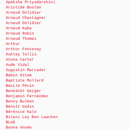
Apeksha Priyadarshini
Aristide Bostan
Arnaud Dolidier
Arnaud Chastagner
Arnaud Dolidier
Arnaud Kaba
Arnaud Robin
Arnaud Thomas
Arthur
Arthur Fontenay
Ashley Tellis
Atone Carter
Aude Vidal
Augustin Marcader
Babon Hitam
Baptiste Mollard
Basile Pévin
Benedikt Geiger
Benjamin Fernández
Benny Bulben
Benoît Godin
Bérénice Kalo
Bilani Ley Ben Laachen
BLeD
Bonne Année