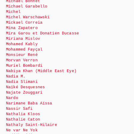
Michaël Bonnet
Michael Garabello
Michel
Michel Warschawski
Mickael Correia
Mina Zapatero
Mira Garou et Donatien Ducasse
Miriana Mislov
Mohamed Kably
Mohammed Fayçal
Monsieur René
Morvan Verron
Muriel Bombardi
Nabiya Khan (Middle East Eye)
Nadia M.
Nadia Slimani
Naïké Desquesnes
Najate Zouggari
Nardo
Narimane Baba Aïssa
Nassir Safi
Nathalia Kloos
Nathalie Caton
Nathaly Saint-Hilaire
Ne var Ne Yok