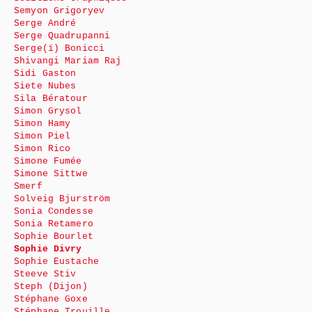
Semyon Grigoryev
Serge André
Serge Quadrupanni
Serge(ï) Bonicci
Shivangi Mariam Raj
Sidi Gaston
Siete Nubes
Sila Bératour
Simon Grysol
Simon Hamy
Simon Piel
Simon Rico
Simone Fumée
Simone Sittwe
Smerf
Solveig Bjurström
Sonia Condesse
Sonia Retamero
Sophie Bourlet
Sophie Divry
Sophie Eustache
Steeve Stiv
Steph (Dijon)
Stéphane Goxe
Stéphane Trouille