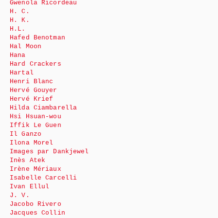
Gwenola Ricordeau
H. C.
H. K.
H.L.
Hafed Benotman
Hal Moon
Hana
Hard Crackers
Hartal
Henri Blanc
Hervé Gouyer
Hervé Krief
Hilda Ciambarella
Hsi Hsuan-wou
Iffik Le Guen
Il Ganzo
Ilona Morel
Images par Dankjewel
Inès Atek
Irène Mériaux
Isabelle Carcelli
Ivan Ellul
J. V.
Jacobo Rivero
Jacques Collin