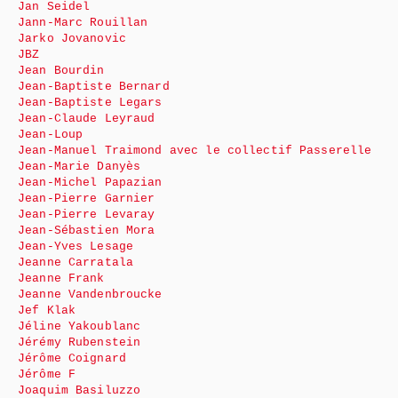
Jan Seidel
Jann-Marc Rouillan
Jarko Jovanovic
JBZ
Jean Bourdin
Jean-Baptiste Bernard
Jean-Baptiste Legars
Jean-Claude Leyraud
Jean-Loup
Jean-Manuel Traimond avec le collectif Passerelle
Jean-Marie Danyès
Jean-Michel Papazian
Jean-Pierre Garnier
Jean-Pierre Levaray
Jean-Sébastien Mora
Jean-Yves Lesage
Jeanne Carratala
Jeanne Frank
Jeanne Vandenbroucke
Jef Klak
Jéline Yakoublanc
Jérémy Rubenstein
Jérôme Coignard
Jérôme F
Joaquim Basiluzzo