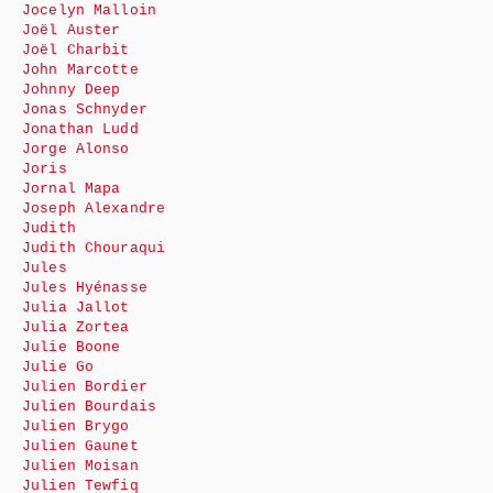
Jocelyn Malloin
Joël Auster
Joël Charbit
John Marcotte
Johnny Deep
Jonas Schnyder
Jonathan Ludd
Jorge Alonso
Joris
Jornal Mapa
Joseph Alexandre
Judith
Judith Chouraqui
Jules
Jules Hyénasse
Julia Jallot
Julia Zortea
Julie Boone
Julie Go
Julien Bordier
Julien Bourdais
Julien Brygo
Julien Gaunet
Julien Moisan
Julien Tewfiq