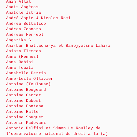
Amin Allal
Anaïs Angéras
Anatole Istria
André Aspic & Nicolas Rami
Andrea Bottalico
Andrea Zennaro
Andréas Ferréol
Angarika G.
Anirban Bhattacharya et Banojyotsna Lahiri
Anissa Tlemcen
Anna (Rennes)
Anna Bahini
Anna Touati
Annabelle Perrin
Anne-Leïla Ollivier
Antoine (Toulouse)
Antoine Bougeard
Antoine Carrer
Antoine Dubost
Antoine Fontana
Antoine Hallé
Antoine Souquet
Antonin Padovani
Antonio Delfini et Simon Le Roulley de
l’observatoire national du droit à la (…)