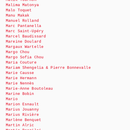
Malima Matonya
Malo Toquet
Manu Makak
Manuel Rolland
Marc Pantanella
Marc Saint-Upéry
Marcel Baudissard
Mareine Doulard
Margaux Wartelle
Margo Chou
Margo Sofia Chou
Maria Couture
Mariam Shengelia & Pierre Bonnevalle
Marie Causse
Marie Hermann
Marie Nennès
Marie-Anne Boutoleau
Marine Bobin
Mario
Marion Esnault
Marius Jouanny
Marius Rivière
Marlène Benquet
Martin Alric