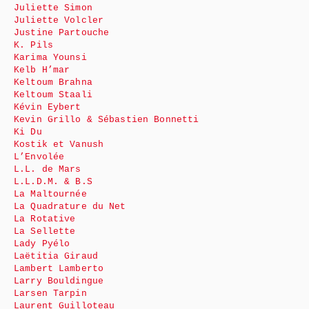
Juliette Simon
Juliette Volcler
Justine Partouche
K. Pils
Karima Younsi
Kelb H’mar
Keltoum Brahna
Keltoum Staali
Kévin Eybert
Kevin Grillo & Sébastien Bonnetti
Ki Du
Kostik et Vanush
L’Envolée
L.L. de Mars
L.L.D.M. & B.S
La Maltournée
La Quadrature du Net
La Rotative
La Sellette
Lady Pyélo
Laëtitia Giraud
Lambert Lamberto
Larry Bouldingue
Larsen Tarpin
Laurent Guilloteau