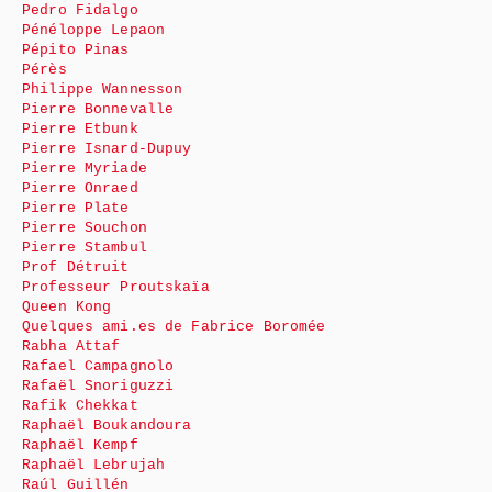
Pedro Fidalgo
Pénéloppe Lepaon
Pépito Pinas
Pérès
Philippe Wannesson
Pierre Bonnevalle
Pierre Etbunk
Pierre Isnard-Dupuy
Pierre Myriade
Pierre Onraed
Pierre Plate
Pierre Souchon
Pierre Stambul
Prof Détruit
Professeur Proutskaïa
Queen Kong
Quelques ami.es de Fabrice Boromée
Rabha Attaf
Rafael Campagnolo
Rafaël Snoriguzzi
Rafik Chekkat
Raphaël Boukandoura
Raphaël Kempf
Raphaël Lebrujah
Raúl Guillén