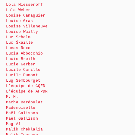
Lola Miesseroff
Lola Weber
Louise Canaguier
Louise Gras
Louise Villeneuve
Louise Wailly
Luc Schelm
Luc Śkaille
Lucas Roxo
Lucia Abbocchio
Lucie Breilh
Lucie Gerber
Lucile Carillo
Lucile Dumont
Lug Sembourget
L’équipe de CQFD
L’équipe de AFPDR
M. M.
Macha Berdoulat
Mademoiselle
Maël Galisson
Maël Gallison
Mag Ali
Malik Cheklalia
Malik Tournon