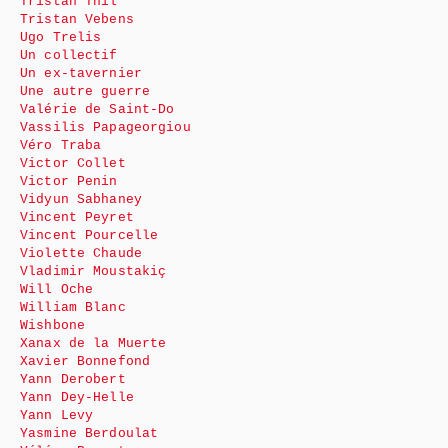
Tristan Thil
Tristan Vebens
Ugo Trelis
Un collectif
Un ex-tavernier
Une autre guerre
Valérie de Saint-Do
Vassilis Papageorgiou
Véro Traba
Victor Collet
Victor Penin
Vidyun Sabhaney
Vincent Peyret
Vincent Pourcelle
Violette Chaude
Vladimir Moustakiç
Will Oche
William Blanc
Wishbone
Xanax de la Muerte
Xavier Bonnefond
Yann Derobert
Yann Dey-Helle
Yann Levy
Yasmine Berdoulat