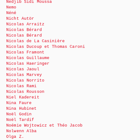
Nedjib Sidi Moussa
Nemo
Néné
Nicht Autör
Nicolas Arraitz
Nicolas Bérard
Nicolas Bérard
Nicolas de La Casinière
Nicolas Ducoup et Thomas Caroni
Nicolas Framont
Nicolas Guillaume
Nicolas Haeringer
Nicolas Jaoul
Nicolas Marvey
Nicolas Norrito
Nicolas Rami
Nicolas Rousson
Niel Kadereit
Nina Faure
Nina Hubinet
Noël Godin
Noël Tardif
Noémie Wojtowicz et Théo Jacob
Nolwenn Alba
Olga Z.