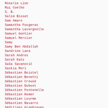
Rosalie Lion
Rui Coelho
S. B.
Salim Bisset
Sam Amaro
Samantha Fougeras
Samantha Lavergnolle
Samuel Gontier
Samuel Mercier
Samy
Samy Ben Abdallah
Sandrine Lana
Sarah Andres
Sarah Katz
Saša Savanović
Saskia Mori
Sébastien Boistel
Sébastien Bonetti
Sébastien Creusé
Sébastien Dubost
Sébastien Fontenelle
Sébastien Homer
Sébastien Lourme
Sébastien Navarro
Séditions Graphiques