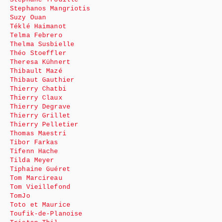
Stephanos Mangriotis
Suzy Ouan
Téklé Haimanot
Telma Febrero
Thelma Susbielle
Théo Stoeffler
Theresa Kühnert
Thibault Mazé
Thibaut Gauthier
Thierry Chatbi
Thierry Claux
Thierry Degrave
Thierry Grillet
Thierry Pelletier
Thomas Maestri
Tibor Farkas
Tifenn Hache
Tilda Meyer
Tiphaine Guéret
Tom Marcireau
Tom Vieillefond
TomJo
Toto et Maurice
Toufik-de-Planoise