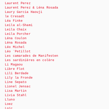
Laurent Perez
Laurent Perez & Léna Rosada
Laury Garcia Haouji
le Cresadt
Léa Finke
Leila al-Shami
Leila Chaix
Leila Porcher
Léna Coulon
Léna Rosada
Léo Michel
Léo ¨Petillot
Les camarades de Manifesten
Les sardinières en colère
Li Magaou
Libre Flot
Lili Berdade
Lily la Fronde
Line Sepato
Lionel Jensac
Lisa Martin
Livia Stahl
Lluno
Loez
Loïc