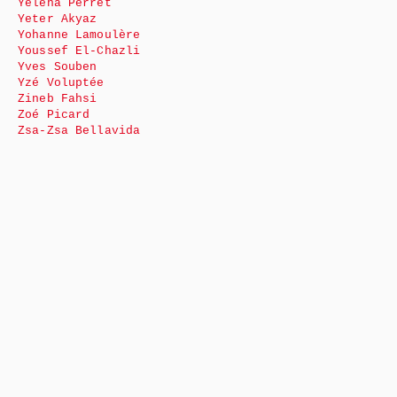
Yéléna Perret
Yeter Akyaz
Yohanne Lamoulère
Youssef El-Chazli
Yves Souben
Yzé Voluptée
Zineb Fahsi
Zoé Picard
Zsa-Zsa Bellavida