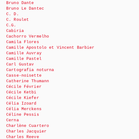
Bruno Dante
Bruno Le Dantec
C. D.
C. Roulet
C.G.
Cabiria
Cachorro Vermelho
Camila Flores
Camille Apostolo et Vincent Barbier
Camille Auvray
Camille Pastel
Carl Gustav
Cartografia noturna
Casse-noisette
Catherine Thumann
Cécile Février
Cécile Ketbi
Cécile Kiefer
Célia Izoard
Célia Merckens
Céline Pessis
Cerna
Charlène Cuartero
Charles Jacquier
Charles Reeve